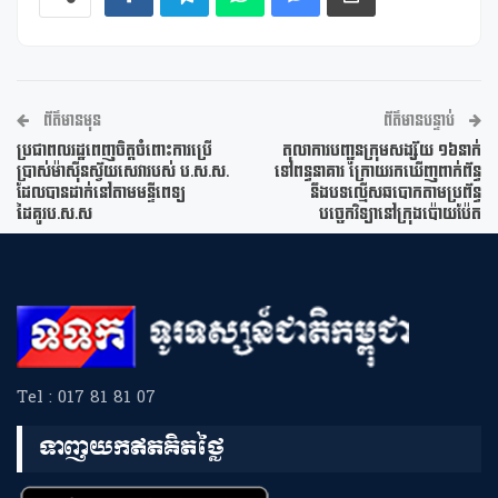
ព័ត៌មានមុន
ព័ត៌មានបន្ទាប់
ប្រជាពលរដ្ឋពេញចិត្តចំពោះការប្រើ
តុលាការបញ្ជូនក្រុមសង្ស័យ ១៦នាក់
ប្រាស់ម៉ាស៊ីនស្វ័យសេវារបស់ ប.ស.ស.
ទៅពន្ធនាគារ ក្រោយរកឃើញពាក់ព័ន្ធ
ដែលបានដាក់នៅតាមមន្ទីពេទ្យ
នឹងបទល្មើសឆបោកតាមប្រព័ន្ធ
ដៃគូរប.ស.ស
បច្ចេកវិទ្យានៅក្រុងប៉ោយប៉ែត
Tel : 017 81 81 07
ទាញយកឥតគិតថ្លៃ