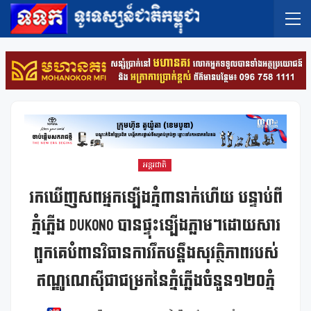
អន្តរជាតិ
រកឃើញសពអ្នកឡើងភ្នំ៣នាក់ហើយ បន្ទាប់ពី
ភ្នំភ្លើង Dukono បានផ្ទុះឡើងភ្លាមៗដោយសារ
ពួកគេបំពានវិធានការរឹតបន្តឹងសុវត្ថិភាពរបស់
ឥណ្ឌូណេស៊ីជាជម្រកនៃភ្នំភ្លើងចំនួន១២០ភ្នំ