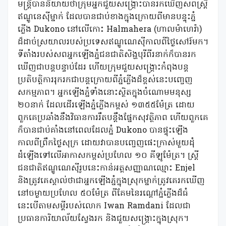
មន្ត្រីបាននិយាយថាក្រុមអ្នកជួយសង្គ្រោះបានរកឃើញសពស្ត្រី
ឥណ្ឌូនេស៊ីម្នាក់ ដែលបានជាប់ខាងក្នុងក្រោយពីមានបន្ទុះភ្នំ
ភ្លើង Dukono នៅលើកោះ Halmahera (ហាលម៉ាហេរ៉ា)
ដ៏ដាច់ស្រយាលរបស់ប្រទេសឥណ្ឌូណេស៊ីកាលពីថ្ងៃសៅរ៍មក។
ទីតាំងរបស់សពអ្នកឡើងភ្នំជនជាតិសិង្ហបុរីពីរនាក់ក៏បានរក
ឃើញជាបន្តបន្ទាប់ដែរ ហើយក្រុមជួយសង្គ្រោះកំពុងបន្ត
ប្រតិបត្តិការរុករកជាបន្តក្រោយពីភ្នំភ្លើងដ៏ខ្ពស់នេះបញ្ចេញ
សកម្មភាព។ អ្នកឡើងភ្នំទាំងនោះស្ថិតក្នុងចំណោមមនុស្ស
២០នាក់ ដែលដើរឡើងភ្នំភ្លើងកម្ពស់ ១៣៥៥ម៉ែត្រ ដោយ
ពួកគេប្រឆាំងនឹងវិធានការរឹតបន្តឹងផ្នែកសុវត្ថិភាព ហើយពួកគេ
ក៏បានជាប់គាំងនៅពេលដែលភ្នំ Dukono បានផ្ទុះឡើង
កាលពីព្រឹកថ្ងៃសុក្រ ដោយវាបានបញ្ចេញផេះក្រាស់មួយដុំ
ដំឡើងទៅលើអាកាសកម្ពស់ប្រហែល ១០ គីឡូម៉ែត្រ។ ស្ត្រី
ជនជាតិឥណ្ឌូណេស៊ីរូបនេះកាន់អត្តសញ្ញាណឈ្មោះ Enjel
និងត្រូវគេស្គាល់ថាជាអ្នកឡើងភ្នំក្នុងស្រុកម្នាក់ត្រូវគេរកឃើញ
នៅចម្ងាយប្រហែល ៥០ម៉ែត្រ ពីគែមនៃរណ្ដៅភ្នំភ្លើងដ៏ធំ
នេះបើតាមសម្តីរបស់លោក Iwan Ramdani ដែលជា
ប្រធានការិយាល័យស្វែងរក និងជួយសង្គ្រោះក្នុងស្រុក។