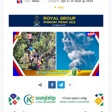
ចេញផ្សាយ
ថ្ងៃទី 11 ខែ ឧសភា ឆ្នាំ 2026
ដោយ
ដាលីស
868