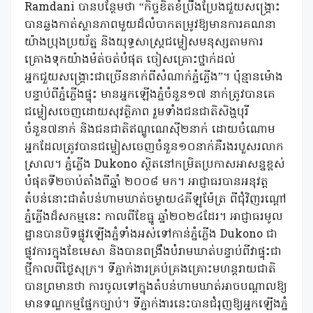
Ramdani បានបន្ថែមថា “កិច្ចខិតខំប្រឹងប្រែងជួយសង្គ្រោះ
បានឆ្លងកាត់ស្ថានភាពមួយដ៏លំបាកតម្រូវឱ្យមានការគណនា
យ៉ាងប្រុងប្រយ័ត្ន និងយុទ្ធសាស្ត្រជម្លៀសមនុស្សតាមការ
គ្រោងទុកយ៉ាងម៉ត់ចត់បំផុត ចៀសគ្រោះថ្នាក់ដល់
អ្នកជួយសង្រ្គោះជាច្រើននាក់ពីសំណាក់ភ្នំភ្លើង”។ ប៉ុន្មានម៉ោង
បន្ទាប់ពីភ្នំភ្លើងផ្ទុះ មានអ្នកឡើងភ្នំចំនួន១៧ នាក់ត្រូវបានគេ
ជម្លៀសចេញដោយសុវត្ថិភាព រួមទាំងជនជាតិសិង្ហបុរី
ចំនួន៧នាក់ និងជនជាតិឥណ្ឌូណេស៊ី២នាក់ ដោយចំណោម
អ្នកដែលត្រូវបានជម្លៀសចេញចំនួន១០នាក់គឺរងរបួសរលាក
ស្រាល។ ភ្នំភ្លើង Dukono ស្ថិតនៅកម្រិតប្រកាសអាសន្នខ្ពស់
បំផុតទី២ចាប់តាំងពីឆ្នាំ ២០០៨ មក។ អាជ្ញាធរបានអនុវត្ត
តំបន់នោះជាតំបន់ហាមឃាត់ចម្ងាយ៤គីឡូម៉ែត្រ ពីជុំវិញរណ្ដៅ
ភ្នំភ្លើងដ៏សកម្មនេះ កាលពីខែធ្នូ ឆ្នាំ២០២៤ដែរ។ អាជ្ញាធរមូល
ដ្ឋានបានបិទផ្លូវឡើងភ្នំទាំងអស់ទៅកាន់ភ្នំភ្លើង Dukono ជា
ផ្លូវការក្នុងខែមេសា និងបានពង្រឹងបំរាមឃាត់បន្ទាប់ពីវាផ្ទុះជា
ថ្មីកាលពីថ្ងៃសុក្រ។ ទីភ្នាក់ងារគ្រប់គ្រងគ្រោះមហន្តរាយជាតិ
បានព្រមានថា ការចូលទៅក្នុងតំបន់ហាមឃាត់អាចបណ្តាលឱ្យ
មានទណ្ឌកម្មផ្នែកច្បាប់។ ទីភ្នាក់ងារនេះបានជំរុញឱ្យអ្នកឡើងភ្នំ