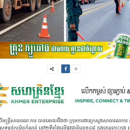
ពីមន្ត្រីសាធារណៈការ បានអោយដឹងថា ក្រុមការងារក្រសួងសាធារណការ និង
លើសទម្ងន់កម្រិតកំណត់ នៅ២ទីតាំងលើផ្លូវជាតិលេខ៤៨ ក្នុងខេត្តកោះក