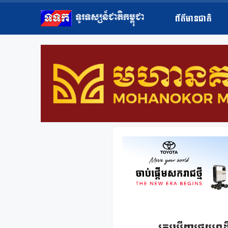
ព័ត៌មានជាតិ