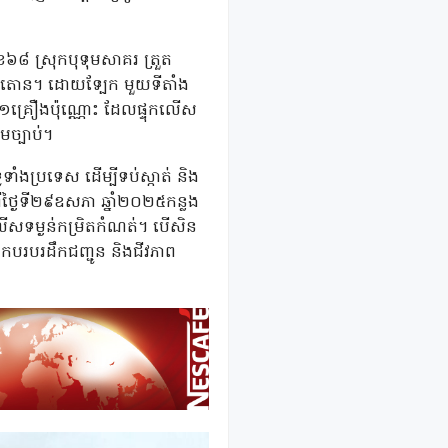
េខ៦៨ ស្រុកបុទុមសាគរ ត្រួត
២១តោន។ ដោយទ្បែក មួយទីតាំង
០១គ្រឿងប៉ុណ្ណោះ ដែលផ្ទុកលើស
ច្បាប់។
ទាំងប្រទេស ដើម្បីទប់ស្កាត់ និង
ីថ្ងៃទី២៩ឧសភា ឆ្នាំ២០២៥កន្លង
លើសទម្ងន់កម្រិតកំណត់។ បើសិន
កបរបរដឹកជញ្ជូន និងជីវភាព