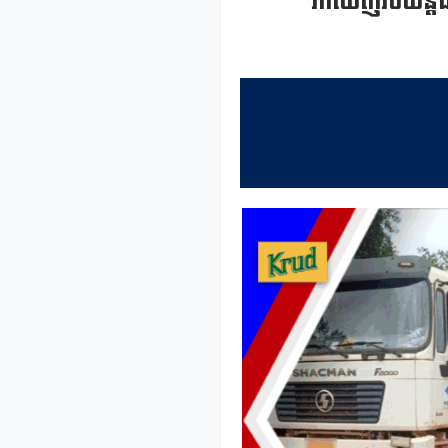
រកឃើញរថយន្តដឹ