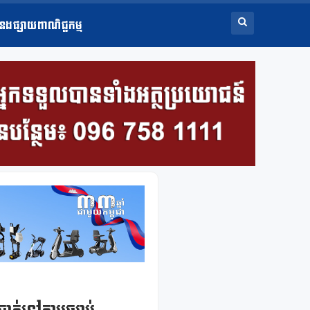
ំនងផ្សាយពាណិជ្ជកម្ម