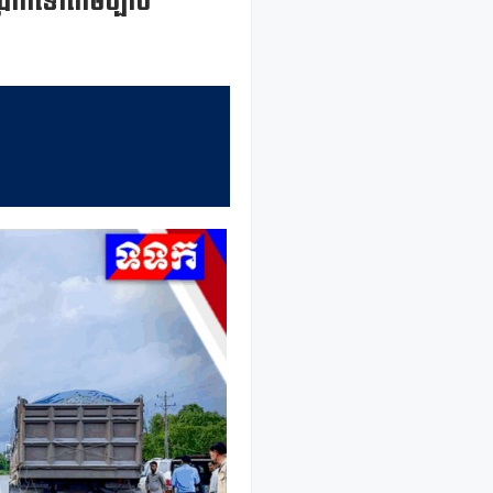
ាក់ទៅតាមច្បាប់