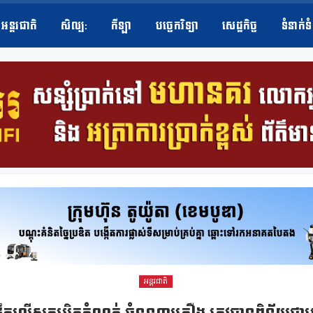
អន្តរជាតិ
សិល្ប​:
កីឡា
បច្ចេកវិទ្យា
សេដ្ឋកិច្ច
ទំនាក់ទ
អន្តរជាតិ