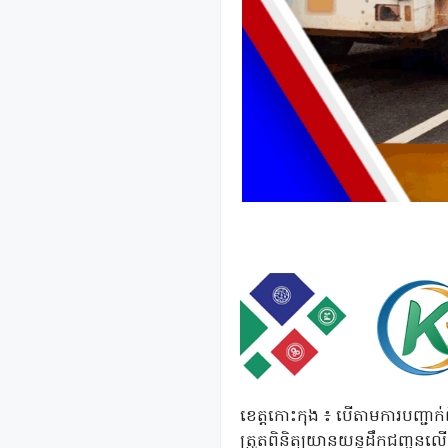
ខេត្តកោះកុង ៖ បើតាមការបញ្ជាក់
ត្រួតពិនិត្យយានយន្តដឹកជញ្ជូន