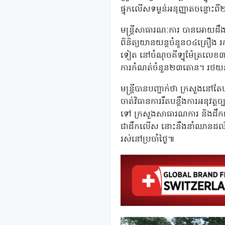
ផ្ទុកលើសទម្ងន់អនុញ្ញាតចន្ល
មន្ត្រីសាធារណៈការ បានអោយដឹងថា
ពិនិត្យយានយន្តចំនួន០៤គ្រឿង
ទៀត នៅចំណុចគីទ្បូម៉ែត្រលេខ៣ 
ការកំណត់ចំនួន២៣តោន។ រថយន្ត
មន្ត្រីបានបញ្ជាក់ថា ក្រសួងនៅតែ
ចាត់វិធានការរឹតបន្តឹងការអនុវ
ទៅ ក្រសួងសាធារណការ និងដឹកជញ្
ជាដឹកលើស នោះនឹងនាំឈានដល់ការ
រស់នៅប្រចាំថ្ងៃ៕