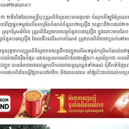
ោះពី២០ទៅ២៣តោន។
 ២ទីតាំងដែលមន្ត្រីចុះត្រួតពិនិត្យនោះមានដូចជា ចំណុចគីទ្បូម៉ែត្រល
 រកឃើញផ្ទុកទម្ងន់លើសកម្រិតកំណត់ចំនួន០២គ្រឿង ចន្លោះពី២០ដល់
ស្រុកស្រែអំបិល ត្រួតពិនិត្យយានយន្តចំនួន០៣គ្រឿង ក្នុងនោះមានតែ
ចំនួន០៣គ្រឿង ដែលដឹកលើសការកំណត់ ត្រូវបានពិន័យជាប្រាក់ទៅតាម
បន្តយុទ្ធនាការត្រួតពិនិត្យយានយន្តដឹកជញ្ជូនលើសទម្ងន់កម្រិតកំណត់នៅទូ
ត្តច្បាប់យ៉ាងតឹងរ៉ឹងបំផុត ដោយគ្មានការលើកលែងឡើយ។ សូមរំឭកថា កាលព
ជូន បានអំពាវនាវដល់អ្នកបើកបររថយន្តធុនធ្ងន់ទាំងអស់ កុំដឹកទំនិញ
ផាកពិន័យធ្វើឱ្យខាតបង់ថវិកា និងពេលវេលា នាំឱ្យប៉ះពាល់ដល់ការប្រ