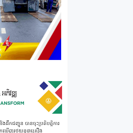
ដឹកជញ្ជូន បានចុះប្រតិបត្តិការ
ុង រកឃើញរថយន្ត៣គ្រឿង