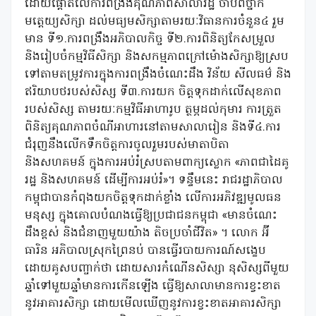
ដោយផ្តោតលើការពង្រឹងគុណភាពសាលារដ្ឋ ចាប់ពីថ្នាក់
មត្តេយ្យសិក្សា ដល់មធ្យមសិក្សាតាមរយៈវិធានការចំនួន៤ រួម
មាន ទី១.ការពង្រឹងអភិបាលកិច្ច ទី២.ការពិនិត្យកែសម្រួល
និងរៀបចំកម្មវិធីសិក្សា និងសកម្មភាពក្រៅម៉ោងសិក្សាឱ្យស្រប
ទៅតាមតម្រូវការក្នុងការពង្រឹងចំណេះដឹង វិន័យ សីលធម៌ និង
ឥរិយាបថរបស់សិស្ស ទី៣.ការយក ចិត្តទុកដាក់លើសុខភាព
របស់សិស្ស តាមរយៈកម្មវិធីអាហារូប ត្ថម្ភដល់កុមារ ការត្រួត
ពិនិត្យគុណភាពចំណីអាហារនៅតាមសាលារៀន និងទី៤.ការ
ជំរុញនឹងលើកទឹកចិត្តការចូលរួមរបស់មាតាបិតា
និងសហគមន៍ ក្នុងការអប់រំស្របតាមពាក្យស្លោក «ភាពជាដៃគូ
រដ្ឋ និងសហគមន៍ ដើម្បីការអប់រំ»។ ទន្ទឹមនេះ រាជរដ្ឋាភិបាល
កម្ពុជាបានកំពុងយកចិត្តទុកដាក់ខ្លាំង លើការអភិវឌ្ឍមូលធន
មនុស្ស ក្នុងគោលបំណងធ្វើឱ្យប្រជាជនកម្ពុជា «មានចំណេះ
ដឹងខ្ពស់ និងជំនាញមួយយ៉ាង តិចប្រចាំជីវិត» ។ លោក អ៊ី
ធារិន អភិបាលស្រុកព្រៃនប់ បានធ្វើរបាយការណ៍សង្ខេប
ដោយគូសបញ្ចាក់ថា ដោយសារកំណើនសិស្សា នុសិស្សពីមួយ
ឆ្នាំទៅមួយឆ្នាំមានការកើនឡើង ធ្វើឱ្យសាលាមានការខ្វះខាត
នូវអាគារសិក្សា ដោយមើលឃើញនូវការខ្វះខាតអាគារសិក្សា