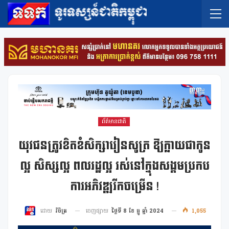
ព័ត៌មានជាតិ
យុវជនត្រូវខិតខំសិក្សារៀនសូត្រ ឱ្យក្លាយជាកូន
ល្អ សិស្សល្អ ពលរដ្ឋល្អ រស់នៅក្នុងសង្គមប្រកប
ការអភិវឌ្ឍរីកចម្រើន !
ចេញផ្សាយ
ថ្ងៃទី 8 ខែ ធ្នូ ឆ្នាំ 2024
1,055
ដោយ
វិចិត្រ