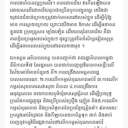
ការចងចាំបានល្អប្រសើរ។ ភាពជោគជ័យ វាកើតឡើងបាន
ដោយសារពីជោគជ័យតូចជាច្រើនបូកបញ្ចូលគ្នា យើងជា
យុវជនជំនាន់ក្រោយត្រូវដាក់គោលដៅរបស់ខ្លួន ដើម្បីកុំឱ្យ
មាន ការស្តាយក្រោយ ព្រោះយើងមាន ឱកាស ដើម្បីអនាគត
ខ្លួនឯង ក្រុមគ្រួសារ ម្យ៉ាងទៀត ដើមហេតុនៃបរាជ័យ គឺជា
ភាពខ្ចិលច្រអូសរបស់ក្មួយៗ ដូច្នេះត្រូវខិតខំសិក្សារៀនសូត្រ
ដើម្បីអនាគតរបស់ក្មួយនៅពេលខាងមុខ ។
ឯកឧត្តម អភិបាលខេត្ត បានបញ្ចាក់ថា រាជរដ្ឋាភិបាលកម្ពុជា
នីតិកាលទី៧ នៃរដ្ឋសភា បានដាក់ចេញនូវវិធានការគន្លឹះលើ
វិស័យអប់រំមានចំនួន៥ គឺ១.ការពង្រឹងសមត្ថភាពរដ្ឋ
បាលសាធារណៈ ២.ការលើកកម្ពស់គុណភាពអប់រំ ៣.ការលើក
កម្ពស់សុខភាពសេវាសុខា ភិបាល ៤.ការពង្រឹងការ
អនុវត្តគោល នយោបាយភូមិឃុំមានសុវត្ថិភាព ដើម្បីប្រយុទ្ធ
ប្រឆាំងការជួញដូរ និងប្រើប្រាស់គ្រឿង ញៀន និង៥.ការលើក
កម្ពស់គុណភាព និងប្រសិទ្ធភាពនៃប្រព័ន្ធយុត្តិធម៌។ ៩តាមរយៈ
ក្រសួងអប់រំយុវជន និងកីឡាបានយកចិត្តទុក ដាក់ និងដាក់
ចេញនូវកម្មវិធីផ្សេងៗសំដៅលើកកម្ពស់គុណភាពអប់រំ