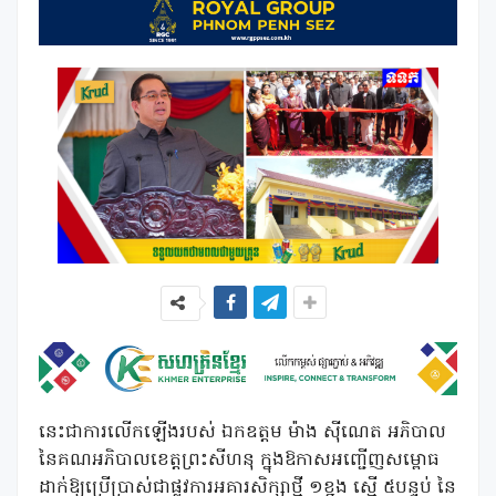
នេះជាការលើកឡើងរបស់ ឯកឧត្តម ម៉ាង ស៊ីណេត អភិបាល
នៃគណអភិបាលខេត្តព្រះសីហនុ ក្នុងឱកាសអញ្ជើញសម្ពោធ
ដាក់ឱ្យប្រើប្រាស់ជាផ្លូវការអគារសិក្សាថ្មី ១ខ្នង ស្មើ ៥បន្ទប់ នៃ