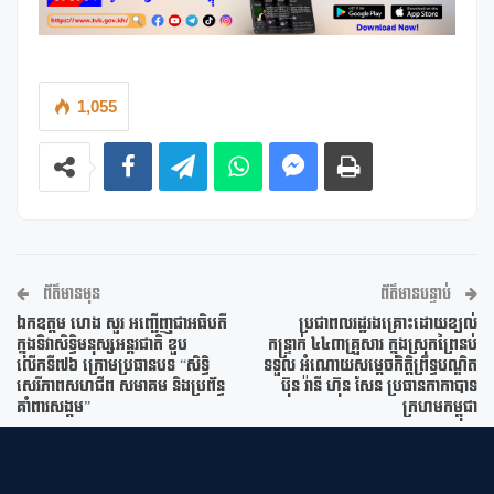
1,055
ព័ត៌មានមុន
ព័ត៌មានបន្ទាប់
ឯកឧត្តម ហេង សួរ អញ្ជើញជាអធិបតី
ប្រជាពលរដ្ឋរងគ្រោះដោយខ្យល់
ក្នុងទិវាសិទ្ធិមនុស្សអន្តរជាតិ ខួប
កន្ទ្រាក់ ៤៤៣គ្រួសារ ក្នុងស្រុកព្រៃនប់
លើកទី៧៦ ក្រោមប្រធានបទ “សិទ្ធិ
ទទួល អំណោយសម្តេចកិត្តិព្រឹទ្ធបណ្ឌិត
សេរីភាពសហជីព សមាគម និងប្រព័ន្ធ
ប៊ុន រ៉ានី ហ៊ុន សែន ប្រធានកាកាបាទ
គាំពារសង្គម”
ក្រហមកម្ពុជា