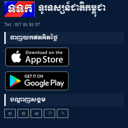
Tel : 017 81 81 07
ទាញយកឥតគិតថ្លៃ
បណ្តាញសង្គម