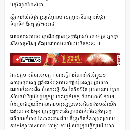
អនុវិទ្យាល័យសំរុង
ស្ថិតនៅឃុំសំរុង ស្រុកព្រៃនប់ ខេត្តព្រះសីហនុ នាថ្ងៃអា
ទិត្យទី៨ ខែធ្នូ ឆ្នាំ២០២៤
ដោយមានការចូលរួមពីអាជ្ញាធរស្រុកព្រៃនប់ លោកគ្រូ អ្នកគ្រូ
សិស្សានុសិស្ស និងប្រជាពលរដ្ឋយ៉ាងច្រើនកុះករ ។
ឯកឧត្តម អភិបាលខេត្ត ក៏បានធ្វើការណែនាំដល់ក្មួយៗ
សិស្សានុសិស្សត្រូវខិតខំបន្តការសិក្សារៀនសូត្រប្រកបស
ដោយចំណេះដឹង ចំណេះធ្វើ និងបំណិនជីវិត ប្រកបដោយក្រម
សីលធម៌ វិជ្ជាជិវ:ប្រកួតប្រជែងថ្នាក់ខេត្ត និងរាជធានី ក្មួយៗ
និងជួបជាមួយនឹងធនធានមនុស្សប្រទេសជិតខាងរបស់យើង
នៅពេលខាងមុខ ដូច្នេះក្មួយៗនឹងក្លាយជាទំពាំងស្នងឬស្សី
ហើយអាកំបាំង នៃភាពជោគជ័យ គឺត្រូវខិតខំឧស្សាព្យាយាម
ការសិក្សានៅសាលា នៅផ្ទះ ការរៀនជាក្រុមធ្វើឱ្យយើងមាន