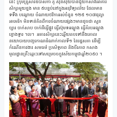
នេះ ក្រុមគ្រួសារឧបាសិកា ភូ ស៊ុនស៊ុយបានជួយកសាងអាគារ
សិក្សាមួយខ្នង មាន ៥បន្ទប់នៅក្នុងអនុវិទ្យាល័យ ដែលមាន
ទទឹង បណ្តោយ ចំណាយថវិកាអស់ចំនួន ១២៥ ១០៧ដុល្លា
អាមេរិក មិនទាន់គិតពីការចំណាយផ្សេងៗមានដូចជា សួន
ច្បារ ចាក់សាប ចាក់ដីធ្វើផ្លូវ ធ្វើស៊ុមទអណ្តូង ធ្វើគំរបអណ្តូង
ខ្លោងទ្វារ ។ល។ អគារសិក្សានេះឆ្លើយតបទៅនឹងគោល
នយោបាយបញ្ចកោណដំណាក់កាលទី១ នៃរដ្ឋសភា ដើម្បី
កំណើនការងារ សមធម៌ ប្រសិទ្ធភាព និងចីរភាព កសាង
មូលដ្ឋានគ្រឹះឆ្ពោះទៅសម្រេចចក្ខុវស័យកម្ពុជាឆ្នាំ២០៥០ ។