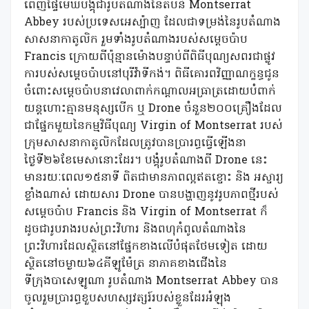
ពេញផ្ទៃមេឃបង្គុំជារូបតំណាងនៃតំបន់ Montserrat
Abbey របស់ប្រទេសអេស្ប៉ាញ ដែលជាទម្រង់នៃរូបតំណាង
សាសនាកាតូលិក រួមទាំងរូបតំណាងរបស់សម្តេចប៉ាប
Francis ក្រោយពីប៉ុន្មានម៉ោងបន្ទាប់ពីពិធីបុណ្យសពរជាផ្លូវ
ការបស់សម្តេចប៉ាបនៅបុរីវ៉ាទីកង់។ ពិធីគោរពវិញ្ញាណក្ខន្ធជូន
ចំពោះសម្តេចប៉ាបនាវេលាពាក់កណ្តាលអធ្រាត្រដោយបំពាក់
យន្តហោះគ្មានមនុស្សបើក ឬ Drone ចំនួន២០០គ្រឿងដែល
ជាផ្នែកមួយនៃកម្មវិធីបុណ្យ Virgin of Montserrat របស់
ក្រុមសាសនាកាតូលិកដែលត្រូវបានប្រារព្ធធ្វើឡើងនា
ថ្ងៃទី២៦ខែមេសានោះដែរ។ បង្គុំរូបតំណាងពី Drone នេះ
មានរយៈពេល១៥នាទី ពិតជាមានភាពល្អឥតខ្ចោះ និង អស្ចារ្យ
ខ្លាំងណាស់ ដោយសារ Drone បានបង្ហាញនូវរូបភាពថ្មីរបស់
សម្តេចប៉ាប Francis និង Virgin of Montserrat ក៏
ដូចជារូបរាងរបស់ព្រះវិហារ និងពហុកំពូលតំណាងនៃ
ព្រះវិហារដែលស្ថិតនៅផ្នែកខាងលើបំផុតថែមទៀត ដោយ
ស្ថិតនៅចម្ងាយ៦៤គីឡូម៉ែត្រ នាភាគខាងជើងនៃ
ទីក្រុងបាសេឡូណា រូបតំណាង Montserrat Abbey បាន
ចូលរួមប្រារព្ធខួបសហស្សវត្សរ៍របស់ខ្លួនដែរអំឡុង