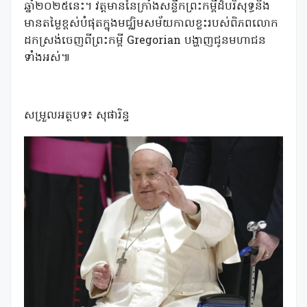
ឆ្នាំ២០២៥នេះ។ វត្តមាននៃក្រាំងសន្លឹកព្រះកម្ពីដ៏បរិសុទ្ធនិង
មានតម្លៃខ្ពស់បំផុតក្នុងមជ្ឈិមសម័យកាលខ្លះរបស់ពិភពលោក
ដកស្រង់ចេញពីព្រះកម្ពី Gregorian បង្ហាញជូនមហាជន
ទាំងអស់៕
សម្រួលអត្ថបទ៖ សុផារិន្ទ