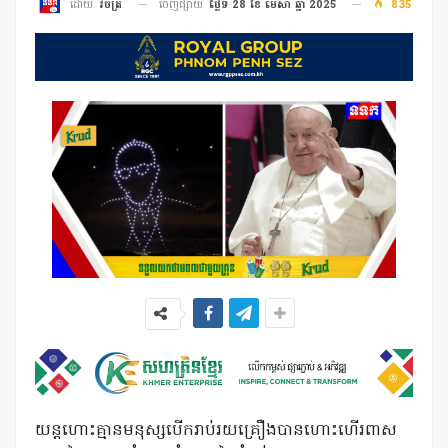
ចេញផ្សាយ
ថ្ងៃទី 28 ខែ មេសា ឆ្នាំ 2025
835
ដោយ
វិចិត្រ
យន្តហោះគ្មានមនុស្សបើករាប់រយគ្រឿងបានហោះហើរពាស