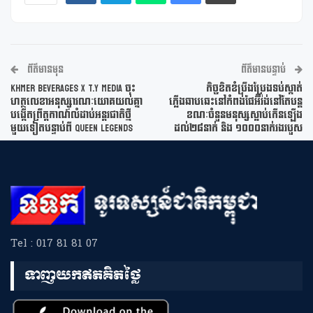
ព័ត៌មានមុន
ព័ត៌មានបន្ទាប់
Khmer Beverages x T.Y Media ចុះ
កិច្ចខិតខំប្រឹងប្រែងទប់ស្កាត់
ហត្ថលេខាអនុស្សារណៈយោគយល់គ្នា
ភ្លើងឆាបឆេះនៅកំពង់ផែអ៊ីរ៉ង់នៅតែបន្ត
បង្កើតព្រឹត្តកាណ៍លំដាប់អន្តរជាតិថ្មី
ខណៈចំនួនមនុស្សស្លាប់កើនឡើង
មួយទៀតបន្ទាប់ពី Queen Legends
ដល់២៨នាក់ និង ១០០០នាក់រងរបួស
Tel : 017 81 81 07
ទាញយកឥតគិតថ្លៃ