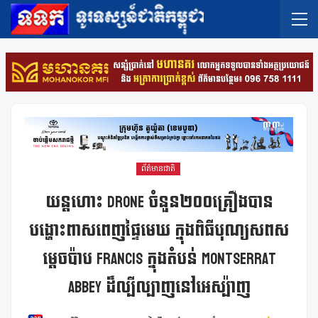
ព័ត៌មានជាតិ
យន្តហោះ Drone ចំនួន២០០គ្រឿងបាន
បង្ហោះពាសពេញផ្ទៃមេឃ ក្នុងពិធីបុណ្យសពស
ម្តេចប៉ាប Francis ក្នុងតំបន់ Montserrat
Abbey ដ៏ល្បីល្បាញនៅអេស្ប៉ាញ