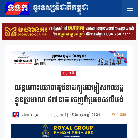
អន្តរជាតិ
យន្តហោះយោធាកូរ៉េខាងត្បូងជម្លៀសពលរដ្ឋ
ខ្លួនប្រមាណ ៩៧នាក់ ចេញពីប្រទេសលីបង់
ចេញផ្សាយ
ថ្ងៃទី 5 ខែ តុលា ឆ្នាំ 2024
1,380
ដោយ
វិចិត្រ