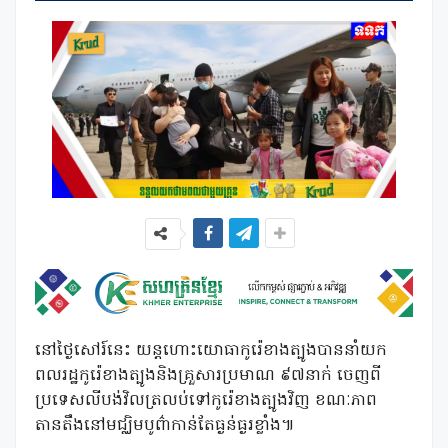
នៅថ្ងៃសៅរ៍នេះ យន្តហោះយោធាកូរ៉េខាងត្បូងបាននាំយក
ពលរដ្ឋកូរ៉េខាងត្បូងនិងគ្រួសារប្រមាណ ៩៧នាក់ ចេញពី
ប្រទេសលីបង់វិលត្រលប់ទៅកូរ៉េខាងត្បូងវិញ ខណៈភាព
តានតឹងនៅមជ្ឈិមបូព៌ាកាន់តែធ្ងន់ធ្ងរខ្លាំង៕