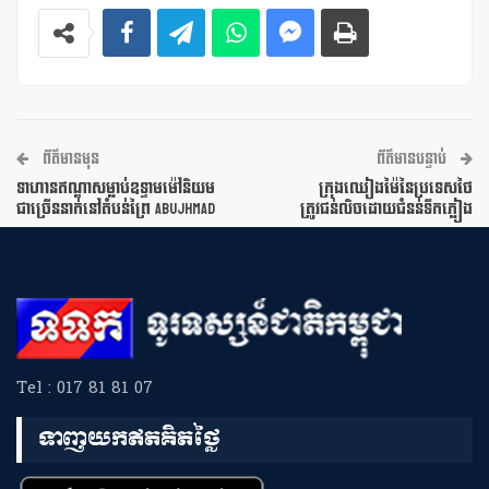
ព័ត៌មានមុន
ព័ត៌មានបន្ទាប់
ទាហានឥណ្ឌាសម្លាប់ឧទ្ទាមម៉ៅនិយម
ក្រុងឈៀងម៉ៃនៃប្រទេសថៃ
ជាច្រើននាក់នៅតំបន់ព្រៃ Abujhmad
ត្រូវជន់លិចដោយជំនន់ទឹកភ្លៀង
Tel : 017 81 81 07
ទាញយកឥតគិតថ្លៃ