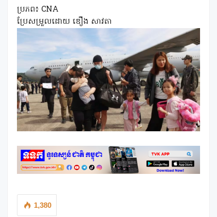
ប្រភព៖ CNA
ប្រែសម្រួលដោយ ឌឿង សាវតា
1,380