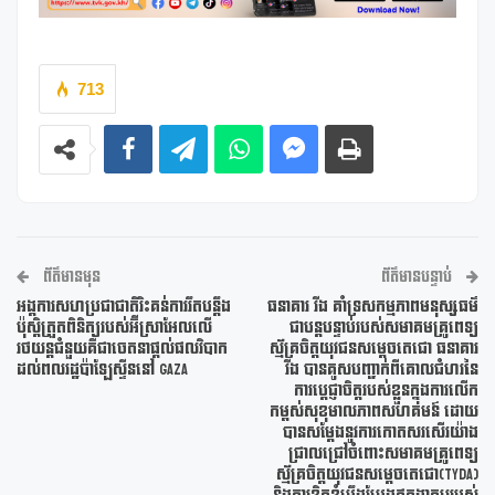
713
ព័ត៌មានមុន
ព័ត៌មានបន្ទាប់
អង្គការសហប្រជាជាតិរិះគន់ការរឹតបន្តឹង
ធនាគារ វីង គាំទ្រសកម្មភាពមនុស្សធម៌
ប៉ុស្តិត្រួតពិនិត្យរបស់អ៊ីស្រាអែលលើ
ជាបន្តបន្ទាប់របស់សមាគមគ្រូពេទ្យ
រថយន្តជំនួយគឺជាចេតនាផ្តល់ផលវិបាក
ស្ម័គ្រចិត្តយុវជនសម្តេចតេជោ ធនាគារ
ដល់ពលរដ្ឋប៉ាឡែស្ទីននៅ GAZA
វីង បានគូសបញ្ជាក់ពីគោលជំហរនៃ
ការប្តេជ្ញាចិត្តរបស់ខ្លួនក្នុងការលើក
កម្ពស់សុខុមាលភាពសហគមន៍ ដោយ
បានសម្តែងនូវការកោតសរសើរយ៉ាង
ជ្រាលជ្រៅចំពោះសមាគមគ្រូពេទ្យ
ស្ម័គ្រចិត្តយុវជនសម្តេចតេជោ(TYDA)