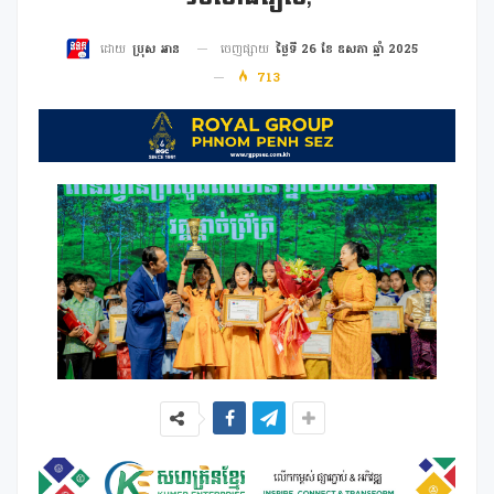
ចេញផ្សាយ
ថ្ងៃទី 26 ខែ ឧសភា ឆ្នាំ 2025
ដោយ
ប្រុស អាន
713