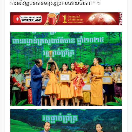
ការអភិវឌ្ឍធនធានមនុស្សប្រកបដោយចីរភាព ” ៕