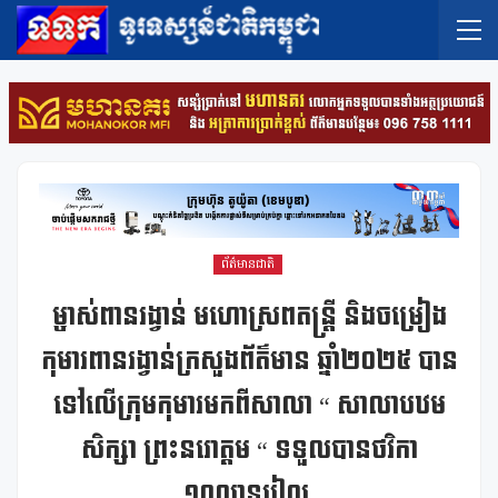
ព័ត៌មានជាតិ
ម្ចាស់ពានរង្វាន់ មហោស្រពតន្ត្រី និងចម្រៀង
កុមារពានរង្វាន់ក្រសួងព័ត៌មាន ឆ្នាំ២០២៥ បាន
ទៅលើក្រុមកុមារមកពីសាលា “ សាលាបឋម
សិក្សា ព្រះនរោត្តម “ ទទួលបានថវិកា
១០លានរៀល,