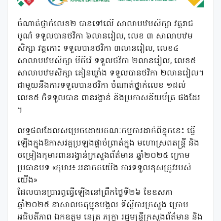
ចំណាត់ថ្នាក់លេខ២ បានទៅលើ សាលាបឋមសិក្សា វត្តរាជ
បូណ៌ ទទួលបានថវិកា ៦លានរៀល, លេខ ៣ សាលាបឋម
សិក្សា វត្តកោះ ទទួលបានថវិកា ៣លានរៀល, លេខ៤
សាលាបឋមសិក្សា មីគីវ៉េ ទទួលថវិកា ២លានរៀល, លេខ៥
សាលាបឋមសិក្សា គៀនឃ្លាំង ទទួលបានថវិកា ២លានរៀល។
ជាមួយនឹងការទទួលបានថវិកា ចំណាត់ថ្នាក់លេខ ១ដល់
លេខ៥ ក៏ទទួលបាន ពានរង្វាន់ និងប្រកាសនីយប័ត្រ ផងដែរ
។
លទ្ធផលដែលសម្រេចដោយគណៈកម្មការដាក់ពិន្ទុកនេះ ធ្វើ
ឡើងក្នុងឱកាសវគ្គប្រឡងផ្តាច់ព្រាត់ក្នុង មហោស្រពតន្ត្រី និង
ចម្រៀងកុមារពានរង្វាន់ក្រសួងព័ត៌មាន ឆ្នាំ២០២៥ ក្រោម
ប្រធានបទ «កុមារ៖ អនាគតយើង ការទទួលខុសត្រូវរបស់
យើង»
ដែលបានប្រារព្ធធ្វើឡើងនៅព្រឹកថ្ងៃទី២៦ ខែឧសភា
ឆ្នាំ២០២៥ នាសាលចតុម្មុខមង្គល ទីស្តីការក្រសួង ក្រោម
អធិបតីភាព ឯកឧត្តម នេត្រ ភក្ត្រា រដ្ឋមន្ត្រីក្រសួងព័ត៌មាន និង