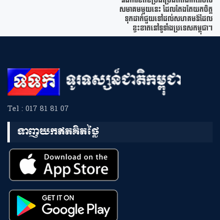
និងការខិតខំប្រឹងប្រែងឥតងាករេរបស់
សមាគមមួយនេះ ដែលតែងតែយកចិត្ត
ទុកដាក់ជួយទៅដល់សហគមន៍ដែល
ខ្វះខាតនៅទូទាំងប្រទេសកម្ពុជា។
Tel : 017 81 81 07
ទាញយកឥតគិតថ្លៃ