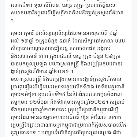
លោកជំទាវ ទុយ សិរីរតនៈ នេត្រ ភក្ត្រា ប្រធានកិត្តិយស
សមាគមនារីកម្ពុជាដើម្បីសន្តិភាពនិងអភិវឌ្ឍន៍ក្រសួងព័ត៌មាន
។
កុមារា កុមារី ជាសិស្សានុសិស្សដែលមានអាយុចាប់ពី ៨ឆ្នាំ
ដល់ ១៣ឆ្នាំ ១ក្រុមចំនួន ៥នាក់ ដែលសិក្សានៅសាលា បឋម
សិក្សាតាមបណ្តាសាលារៀនរដ្ឋ សាលាឯកជន អង្គការ
និងសហគមន៍ នានា ក្នុងរាជធានី ខេត្ត ក្រុង ចំនួន ២៩ក្រុម
បានមកចូលប្រឡង មហោស្រពតន្ត្រី និងចម្រៀងកុមារពានរ
ង្វាន់ក្រសួងព័ត៌មាន ឆ្នាំ២០២៥ ។
មហោស្រពតន្ត្រី និងចម្រៀងកុមារពានរង្វាន់ក្រសួងព័ត៌មាន
ប្រារព្ធឡើងដើម្បីអបអរសាទរខូបលើកទី៧៦ នៃទិវាអន្តរជាតិ
កុមារ១មិថុនា ខួបលើកទី២៤ នៃទិវាពិភពលោកប្រឆាំងពល
កម្មកុមារ ១២មិថុនា និងទិវាកុមារកម្ពុជាឆ្នាំ២០២៥។ សម្រាប់
ទិវាកុមារកម្ពុជាឆ្នាំ២០២៥នេះ ក្រុមប្រឹក្សាជាតិកម្ពុជាដើម្បី
កុមារដែលមានសម្តេចមហាបវរធិបតី ហ៊ុន ម៉ាណែត នាយក
រដ្ឋមន្ត្រីនៃព្រះរាជាណាចក្រកម្ពុជាជាប្រធានកិត្តិយសបានលើក
នូវប្រធានបទ ” បញ្ឈប់អំពើហិង្សាលើកុមារគ្រប់ទម្រង់ គឺជា