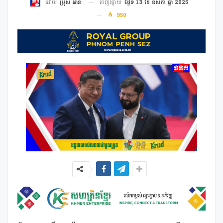
ចេញផ្សាយ
ថ្ងៃទី 13 ខែ ឧសភា ឆ្នាំ 2025
ដោយ
ប្រុស អាន
950