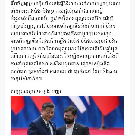
ទឹកចិត្តឲ្យក្រុមហ៊ុនចិនទៅធ្វើវិនិយោគនៅតាមបណ្ដាប្រទេស
ទាំងនោះផងដែរ និងប្រកាសផ្ដល់ប្រាក់ឥណទានថ្មី
ចំនួន៦៦ប៊ីលានយ័ន ឬ៩.២ប៊ីលានដុល្លារអាម៉េរិក ដើម្បី
គាំទ្រហិរញ្ញវត្ថុនៅតំបន់អាមេរិកឡាទីននិងតំបន់ការ៉ាប៊ីន។
សូមបញ្ជាក់វិស័យពាណិជ្ជកម្មវាងចិនជាមួយប្រទេសក្នុង
អាមេរិកឡាទីនកំពុងកើនឡើងជាលំដាប់ដែលសរុបជាថវិកា
ប្រមាណជាង៥០០ប៊ីលានដុល្លារអាម៉េរិកកាលពីដើមឆ្នាំមុន
ហើយភាគច្រើនកំណើននេះកើនឡើងមានប្រភពចាប់តាំងពី
ការនាំចូលផលិតផលកសិកម្មដូចជាសណ្តែកសៀងនិង
សាច់គោ ព្រមទាំងថាមពលដូចជា ប្រេងឆៅ ដែក និងសារ
ធាតុរ៉ែសំខាន់ៗ៕
សម្រួលអត្ថបទ៖ ឡុង បញ្ញា