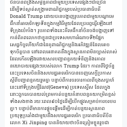
ចិនបានពង្រឹងសម្ព័ន្ធភាពជាមួយប្រទេសផ្សេងៗជាច្រើន
ដើម្បីទប់ស្កាត់សង្គ្រាមពាណិជ្ជកម្មរបស់ប្រធានាធិបតី
Donald Trump ដោយបានបង្ហាញរូបភាពជាមួយបណ្ដាមេ
ដឹកនាំអាមេរិកឡាទីនក្នុងកម្មវិធីមួយដែលប្រារព្ធធ្វើឡើងនៅ
ទីក្រុងប៉េកាំង។ រូបភាពទាំងនេះគឺមេដឹកនាំចិនចង់បង្ហាញទៅ
កាន់ពិភពលោកថាខ្លួនជាប្រទេសមហាអំណាចទី២ផ្នែក
សេដ្ឋកិច្ចហើយក៏ជាដៃគូពាណិជ្ជកម្មនិងអភិវឌ្ឍន៍ដែលអាច
ទុកចិត្តបាន នៅពេលអនាគតនឹងក្នុងស្ថានភាពមិនច្បាស់លាស់
ដែលកើតឡើងដោយសារបញ្ហាពន្ធគយទំនិញនិងគោល
នយោបាយផ្សេងៗរបស់លោក Trump ដែរ។ កាលពីថ្ងៃច័ន្ទ
នេះប្រទេសចិននិងសហរដ្ឋអាមេរិកបានចេញសេក្ដីប្រកាស
ស្ដីពីបញ្ហាពន្ធគយរួមគ្នា បន្ទាប់ពីការចរចារកាលពីចុងសប្តាហ៍
នេះនៅទីក្រុងហ្សឺណែវ(Geneva) ប្រទេសស្វីស ដែលក្នុង
នោះពួកគេបានយល់ព្រមកាត់បន្ថយគំនាបពន្ធគយកម្រិតខ្ពស់
ទាំងសងខាង រយៈពេល៩០ថ្ងៃដើម្បីបើកផ្លូវសម្រាប់ការចរចារ
គ្នា។ បន្ទាប់ពីមានការផ្ដួចផ្ដើមដើម្បីកាត់បន្ថយស្ថានភាព
ប្រយុទ្ធប្រឆាំងជាមួយនឹងសហរដ្ឋអាមេរិក ប្រធានាធិបតីចិន
លោក Xi Jinping បាននិយាយថា៖ចិនត្រៀមខ្លួនរួចជា