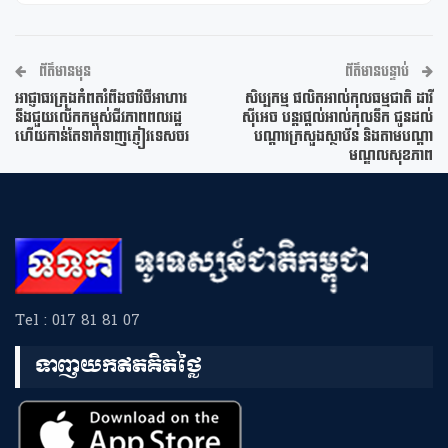
ព័ត៌មានមុន
ព័ត៌មានបន្ទាប់
អាជ្ញាធរក្រុងកំពតរំពឹងថាវិថីអាហារ
សិប្បកម្ម ផលិតអាល់កុលធម្មជាតិ ដាវី
នឹងជួយលើកកម្ពស់ជីវភាពពលរដ្ឋ
ស៊ីអេច បន្តរផ្ដល់អាល់កុលទឹក ជូនដល់
ហើយកាន់តែទាក់ទាញភ្ញៀវទេសចរ
បណ្ដារក្រសួងស្ថាប័ន និងតាមបណ្ដា
មណ្ឌលសុខភាព
Tel : 017 81 81 07
ទាញយកឥតគិតថ្លៃ