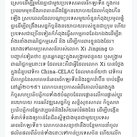
ស្រេចដើម្បីរួមដៃគ្នាជាមួយប្រទេសអាមេរិកឡាទីន ក្នុងការ
ប្រឈមមុខនឹងភាពតានតឹងផ្នែកនយោបាយដែលកំពុងកើន
ឡើង ស្របពេលដែលបណ្ដាប្រទេសមួយចំនួនកំពុងប្រមូលផ្ដុំ
គ្នាដើម្បីពង្រឹងសេដ្ឋកិច្ចនិងនយោបាយរបស់ខ្លួនជាក្រុម ហើយ
ប្រទេសជាច្រើនទៀតក៏កំពុងធ្វើសកម្មភាពតែឯកឯងដើម្បីរា
រាំងរនាំងពាណិជ្ជកម្មសេរី និង ដើម្បីការពារខ្លួនឯងដែរ។
យោងទៅតាមប្រសាសន៍របស់លោក Xi Jinping បា
បញ្ជាក់ទៀតថា៖ គ្មានអ្នកឈ្នះក្នុងសង្គ្រាមពន្ធគយ ឬសង្គ្រាម
ពាណិជ្ជកម្មនោះទេ ដែលនេះគឺជាអ្វីដែលលោក Xi បានថ្លែង
ក្នុងជំនួបវេទិកា China–CELAC ដែលមានន័យថា វេទិការ
ពិភាក្សានៃសហគមន៍អាមេរិកឡាទីននិងរដ្ឋការ៉ាប៊ីន ចាប់ផ្ដើម
នៅឆ្នាំ២០១៥។ លោកបានប្រកាសអំពីគោលបំណងក្នុង
កិច្ចសហប្រតិបត្តិការទាំង៥ចំណុចដែលផ្តោតលើការផ្លាស់ប្ដូរ
នយោបាយ ការអភិវឌ្ឍសេដ្ឋកិច្ច សន្តិសុខសកល កិច្ចសហ
ប្រតិបត្តិការផ្នែកវប្បធម៌និងវិស័យអប់រំផងដែរ ដើម្បីបង្កើន
ទំនាក់ទំនងឲ្យកាន់តែជិតស្និទ្ធជាងមុនជាមួយប្រទេស
អាមេរិកឡាទីន។ លោកបានសន្យាថានឹងបន្ថែមការនាំចូល
ផលិតផលពីតំបន់ទាំងនោះទៅកាន់ប្រទេសចិន ហើយលើក