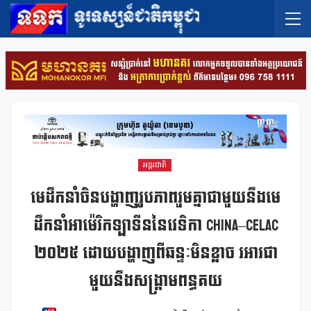
អន្តរជាតិ
មេដឹកនាំចិនបង្ហាញរូបភាពរួមគ្នាជាមួយនឹងមេ
ដឹកនាំអាម៉េរិកឡាទីននៃវេទិកា China–CELAC
២០២៥ ដោយបង្ហាញពីឆន្ទៈមិនខ្លាច រអារជា
មួយនឹងសង្រ្គាមពន្ធគយ