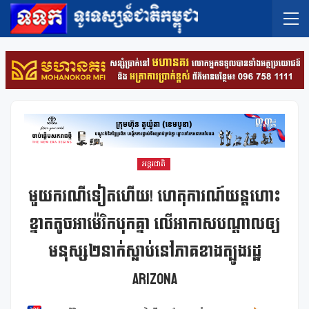
អន្តរជាតិ
មួយករណីទៀតហើយ! ហេតុការណ៍យន្តហោះ
ខ្នាតតូចអាម៉េរិកបុកគ្នា លើអាកាសបណ្តាលឲ្យ
មនុស្ស២នាក់ស្លាប់នៅភាគខាងត្បូងរដ្ឋ
Arizona