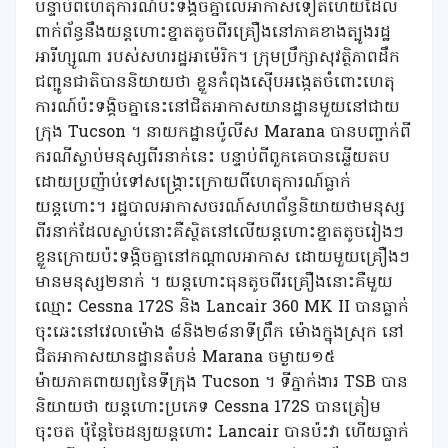
បន្ទាប់ពីហេតុការណ៍ប៉ះទង្គិចគ្នាលើអាកាសទៀតហើយដែល
ពាក់ព័ន្ធនឹងយន្តហោះខ្នាតតូចពីរគ្រឿងនៅភាគខាងត្បូងរដ្ឋ
អារីហ្សូណា របស់សហរដ្ឋអាម៉េរិក។ ក្រុមប្រឹក្សាសុវត្ថិភាពដឹក
ជញ្ជូនជាតិបាននិយាយថា ខ្លួនកំពុងស៊ើបអង្កេតចំពោះហេតុ
ការណ៍ប៉ះទង្គិចគ្នានេះនៅជិតអាកាសយានដ្ឋានមួយនៅជាយ
ក្រុង Tucson ។ នាយកដ្ឋានប៉ូលីស Marana បានបញ្ជាក់ពី
ករណីស្លាប់មនុស្សពីរនាក់នេះ បន្ទាប់ពីពួកគេបានឆ្លើយតប
ដោយប្រញ៉ាប់ទៅសង្រ្គោះក្រោយពីហេតុការណ៍ធ្លាក់
យន្តហោះ។ រដ្ឋបាលអាកាសចរណ៍សហព័ន្ធនិយាយថាមនុស្ស
ពីរនាក់ដែលស្លាប់នោះគឺស្ថិតនៅលើយន្តហោះខ្នាតតូចរៀងៗ
ខ្លួនក្រោយប៉ះទង្គិចគ្នានៅកណ្តាលអាកាស ដោយមួយគ្រឿងៗ
មានមនុស្ស២នាក់ ។ យន្តហោះធុនតូចពីរគ្រឿងនោះគឺមួយ
ឈ្មោះ Cessna 172S និង Lancair 360 MK II បានធ្លាក់
ចុះឆេះនៅវេលាម៉ោង ៨និង២៨នាទីព្រឹក ម៉ោងក្នុងស្រុក នៅ
ជិតអាកាសយានដ្ឋានតំបន់ Marana ចម្ងាយ១៥
ម៉ាយភាគពាយព្យនៃទីក្រុង Tucson ។ ទីភ្នាក់ងារ TSB បាន
និយាយថា យន្តហោះប្រភេទ Cessna 172S បានត្រៀម
ចុះចត ប៉ុន្តែចៃដន្យយន្តហោះ Lancair បានប៉ះវា ហើយធ្លាក់