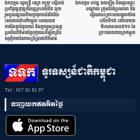
ឯកឧត្តម រដ្ឋមន្រ្តី នេត្រ ភក្ត្រា ស្នើដល់
ឯកឧត្តម ហង្ស សាមឿន បិទវគ្គបណ្តុះ
ប្រព័ន្ធផ្សព្វផ្សាយរដ្ឋប្រទេសចិន ចូល
បណ្តាល ក្រុមប៉ាន់ប្រមាណ និង
រួមជួយផ្សាយពីសក្តានុពលនៃវិស័យ
ឆ្លើយតបគ្រោះអាសន្នអាស៊ាន
ទេសចរណ៍នៅកម្ពុជា អោយបាន
លើកទី១៦ នៅកងពល
កាន់តែទូលំទូលាយ និងចូលរួមប្រយុទ្ធ
ពិសេសលេខ៩១១ នៃ
ប្រឆាំងព័ត៌មានក្លែងក្លាយដើម្បីពង្រឹង
ព្រះរាជាណាចក្រកម្ពុជា
សុវត្ថិភាពនៃការប្រើប្រាស់ព័ត៌មាន
Tel : 017 81 81 07
ទាញយកឥតគិតថ្លៃ