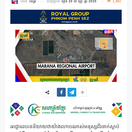
ចេញផ្សាយ
ថ្ងៃទី 20 ខែ កុម្ភៈ ឆ្នាំ 2025
1,361
ដោយ
វិចិត្រ
អាជ្ញាធរបាននិយាយថាយ៉ាងហោចណាស់មនុស្សពីរនាក់ស្លាប់