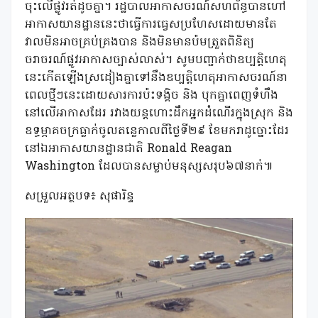
ចុះលើផ្លូវរត់ដូចគ្នា។ រដ្ឋបាលអាកាសចរណ៍សហព័ន្ធបានហៅ
អាកាសយានដ្ឋាននេះថាធ្វើការធ្វេសប្រហែសដោយមានតែ
វាលមិនអាចគ្រប់គ្រងបាន និងមិនមានប៉មត្រួតពិនិត្យ
ចរាចរណ៍ផ្លូវអាកាសច្បាស់លាស់។ សូមបញ្ជាក់ថាឧប្បត្តិហេតុ
នេះកើតឡើងស្រដៀងគ្នាទៅនឹងឧប្បត្តិហេតុអាកាសចរណ៍នា
ពេលថ្មីៗនេះដោយសារការប៉ះទង្គិច និង បុកគ្នាពេញទំហឹង
នៅលើអាកាសដែរ រវាងយន្តហោះដឹកអ្នកដំណើរក្នុងស្រុក និង
ឧទ្ធម្ភាគចក្រធ្លាក់ចូលតន្លេកាលពីថ្ងៃទី២៩ ខែមករាដូច្នោះដែរ
នៅឯអាកាសយានដ្ឋានជាតិ Ronald Reagan
Washington ដែលបានសម្លាប់មនុស្សសរុប៦៧នាក់៕
សម្រួលអត្ថបទ៖ សុផារិន្ទ