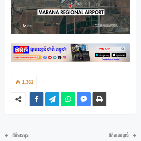
1,361
ព័ត៌មានមុន
ព័ត៌មានបន្ទាប់