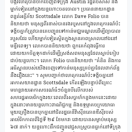
បង្ករហេតុបានចាកចេញពីទីក្រុង Austin រដ្ឋតិចសាស់ និង
ម្នាក់ទៀតនៅក្នុងយន្តហោះចតចោល។ ប្រធាននាយកដ្ឋាន
ពន្លត់អគ្គីភ័យ Scottsdale លោក Dave Folio បាន
និយាយថា មនុស្សពីរនាស់បានរងរបួសនៅក្នុងហេតុការណ៍ប៉ះ
ទង្គិចគ្នាក៏ត្រូវបានគេបញ្ជូនទៅកាន់មជ្ឈមណ្ឌលដើម្បីព្យាបាល
របួសដែរ ហើយម្នាក់ទៀតស្ថិតក្នុងស្ថានភាពស្រាលនៅឯនៅ
មន្ទីរពេទ្យ។ លោកបាននិយាយថា ពួកគេកំពុងធ្វើការ
ដោយយកចិត្តទុកដាក់ដើម្បីស្រង់សពមនុស្សដែលស្លាប់កៀប
ជាប់យន្តហោះ។ លោក Folio បាននិយាយថា “គំនិត និងការ
អធិស្ឋានរបស់យើងចេញទៅកាន់មនុស្សគ្រប់គ្នាដែលពាក់ព័ន្ធ
នឹងរឿងនេះ” ។ សូមបញ្ជាក់ថាហេតុការណ៍ប៉ះទង្គិចគ្នានៅ
អាកាសយានដ្ឋាន Scottsdale កើតឡើងបន្ទាប់ពីគ្រោះ
មហន្តរាយអាកាសចរណ៍ធំៗចំនួនបីលើករបស់
សហរដ្ឋអាមេរិកក្នុងរយៈពេលពីរសប្តាហ៍កន្លងមកនេះដោយ
ក្នុងនោះមានយន្តហោះពាណិជ្ជកម្ម និងឧទ្ធម្ភាគចក្រយោធា
មួយគ្រឿងបានបុកគ្នានៅជិតរដ្ឋធានីវ៉ាស៊ីនតោនឌីស៊ីរបស់
អាម៉េរិកកាលពីថ្ងៃទី ២៩ ខែមករា ដោយបានសម្លាប់មនុស្ស
៦៧ នាក់។ យន្តហោះដឹកជញ្ជូនវេជ្ជសាស្រ្តបានធ្លាក់នៅទីក្រុង