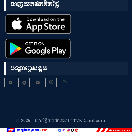
ទាញយកឥតគិតថ្លៃ
បណ្តាញសង្គម
© 2026 - រក្សាសិទ្ធិគ្រប់យ៉ាងដោយ TVK Cambodia.