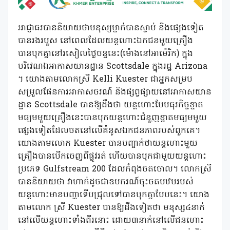
អាជ្ញាធរបាននិយាយថាមនុស្សម្នាក់បានស្លាប់ និងផ្សេងទៀត
បានរងរបួស នៅពេលដែលយន្តហោះឯកជនមួយគ្រឿង
បានបុកគ្នានៅរសៀលថ្ងៃចន្ទនេះ(ម៉ោងនៅអាម៉េរិក) ក្នុង
បរិវេណឯអាកាសយានដ្ឋាន Scottsdale ក្នុងរដ្ឋ Arizona
។ យោងតាមលោកស្រី Kelli Kuester ជាអ្នកសម្រប
សម្រួលផែនការអាកាសចរណ៍ និងផ្សព្វផ្សាយនៅអាកាសយាន
ដ្ឋាន Scottsdale បានឱ្យដឹងថា យន្តហោះបែបធុរកិច្ចខ្នាត
មធ្យមមួយគ្រឿងនេះបានបុកយន្តហោះជំនួញខ្នាតមធ្យមមួយ
ផ្សេងទៀតដែលចតនៅលើគំនូសឯកជនភាពរបស់ពួកគេ។
យោងតាមលោក Kuester បានបញ្ជាក់ថាយន្តហោះមួយ
គ្រឿងបានបើកចេញពីផ្លូវរត់ ហើយបានបុកជាមួយយន្តហោះ
ប្រភេទ Gulfstream 200 ដែលកំពុងចតចោល។ លោកស្រី
បាននិយាយថា វាហាក់ដូចជាឧបករណ៍ចុះចតបឋមរបស់
យន្តហោះមានបញ្ហាទើបជ្រុលទៅបានបុកគ្នាបែបនេះ។ យោង
តាមលោក ស្រី Kuester បានឱ្យដឹងទៀតថា មនុស្ស៤នាក់
នៅលើយន្តហោះទាំងពីរនោះ ដោយ៣នាក់នៅលើជនហោះ