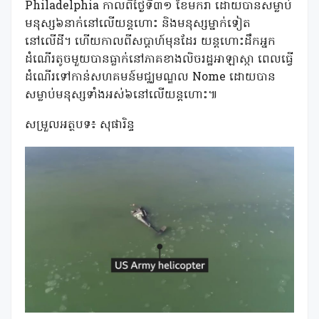
Philadelphia កាលពីថ្ងៃទី៣១ ខែមករា ដោយបានសម្លាប់
មនុស្ស៦នាក់នៅលើយន្តហោះ និងមនុស្សម្នាក់ទៀត
នៅលើដី។ ហើយកាលពីសប្តាហ៍មុនដែរ យន្តហោះដឹកអ្នក
ដំណើរតូចមួយបានធ្លាក់នៅភាគខាងលិចរដ្ឋអាឡាស្កា ពេលធ្វើ
ដំណើរទៅកាន់សហគមន៍មជ្ឈមណ្ឌល Nome ដោយបាន
សម្លាប់មនុស្សទាំងអស់៦នៅលើយន្តហោះ៕
សម្រួលអត្ថបទ៖ សុផារិន្ទ