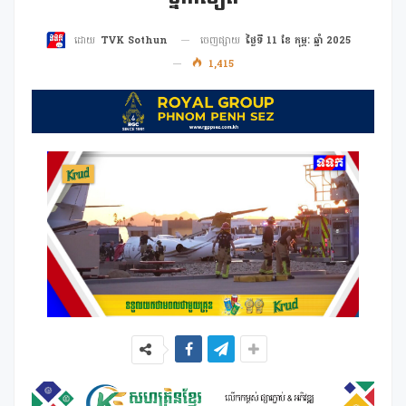
ចេញផ្សាយ
ថ្ងៃទី 11 ខែ កុម្ភៈ ឆ្នាំ 2025
ដោយ
TVK Sothun
1,415