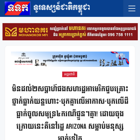
អន្តរជាតិ
មិនដល់២សប្តាហ៍ផងសហរដ្ឋអាមេរិកជួបគ្រោះ
ថ្នាក់ធ្លាក់យន្តហោះ-បុកគ្នាលើអាកាស-បុកលើដី
ធ្លាក់ចូលសមុទ្រ៤ករណីផ្ទួនៗគ្នា! ដោយចុង
ក្រោយនេះគឺនៅរដ្ឋ Arizona សម្លាប់មនុស្ស
ម្នាក់ទៀត