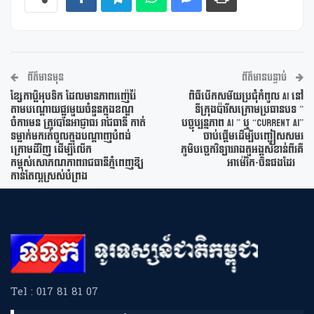
ព័ត៌មានមុន
ព័ត៌មានបន្ទាប់
ខ្សែកាប្លិអុបទិក ដែលមានភាពរញ៉េរ៉ៃ
ពិធីបើកសម័យប្រជុំកំពូល AI នៅ
តាមបណ្តោយផ្លូវមួយចំនួនក្នុងខណ្ឌ
ទីក្រុងប៉ារីសក្រោមប្រធានបទ ”
ចំការមន ត្រូវបានអាជ្ញាធរ រាជធានី កាត់
បច្ចុប្បន្នភាព AI ” ឬ “Current AI”
ទម្លាក់មករត់ចូលក្នុងបណ្តាញបំពង់
ចាប់ផ្តើមដើម្បីបញ្ចៀសសមរ
ក្រោមដីវិញ ដើម្បីលើក
ភូមិបច្ចេកវិទ្យារវាងតួអង្គសំខាន់ពីរគឺ
កម្ពស់សោភណភាពរាជធានីភ្នំពេញឱ្យ
អាម៉េរិក-ចិនផងដែរ
កាន់តែល្អស្រស់បំព្រង
Tel : 017 81 81 07