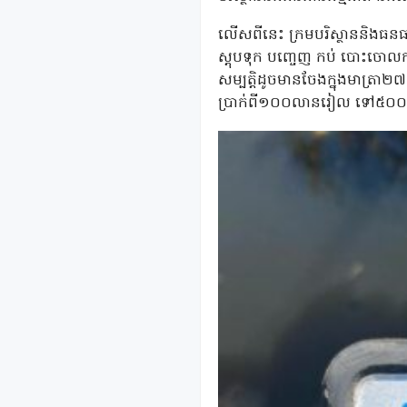
លើសពីនេះ ក្រមបរិស្ថាននិងធនធា
ស្តុបទុក បញ្ចេញ កប់ បោះចោល
សម្បត្តិដូចមានចែងក្នុងមាត្រា២៧
ប្រាក់ពី១០០លានរៀល ទៅ៥