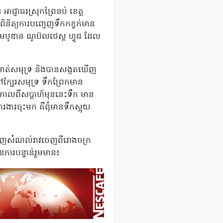
អាជ្ញាធរស្រុកព្រៃនប់ ខេត្ត
តពិនិត្យការបញ្ចេញទឹកកខ្វក់មាន
នខេមបូឌាន ណូប៊លថេស្ត ហ្វូដ ដែល
ដល់មាត់សមុទ្រ និងបានសង្កតឃើញ
ក្បែរសមុទ្រ ទឹកព្រែកមាន
 កាលពីសប្តាហ៍មុននេះទឹក មាន
ារងារចុះមក គឺពុំមានទឹកស្អុយ
បញ្ចេញសំណល់រាវចេញពីរោងចក្រ
នការបន្ទាន់រួមមាន៖