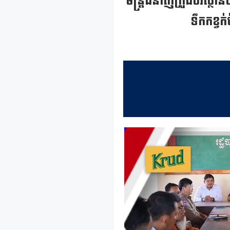
មន្រ្តីជំនាញក្រួងបរិស្ថា
ទឹកកខ្វក់