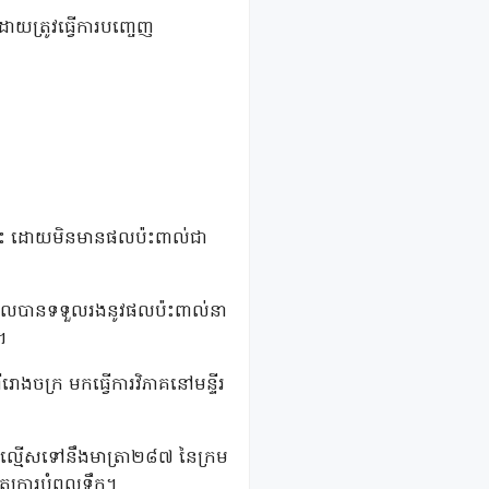
 ដោយត្រូវធ្វើការបញ្ចេញ
រែកនេះ ដោយមិនមានផលប៉ះពាល់ជា
្ឋដែលបានទទួលរងនូវផលប៉ះពាល់នា
។
ងចក្រ មកធ្វើការវិភាគនៅមន្ទីរ
ជាល្មើសទៅនឹងមាត្រា២៨៧ នៃក្រម
និត្យការបំពុលទឹក។