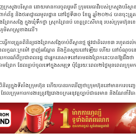
នាញក្រសួងបរិស្ថាន ដោយមានការចូលរួមពី ក្រុមមេធាវីរបស់ក្រសួងបរិស្ថាន 
ាក់ព័ន្ធ និងថអាជ្ញាធរមូលដ្ឋាន នៅថ្ងៃទី៣០ ខែធ្នូ ឆ្នាំ២០២៤ បានចុះត្រួ
្រែកសង្កែ ក្នុងឃុំទឹកថ្លា ស្រុកព្រៃនប់ ខេត្តព្រះសីហនុ របស់ក្រុមហ៊ុ
ុងភូមិសាស្រ្តខាងលើ។
ះធ្វើការត្រួតពិនិត្យដងព្រែកសង្កែចាប់ពីស្ពានថ្ម ផ្លូវជាតិលេខ៣ រហូត
ានលក្ខណៈក្រម៉ៅ ខ្លាញ់អណ្តែត និងក្លិនស្អុយនៅឡើយ ហើយ នៅចំណុចនៅ
ីរាយការណ៍ពីប្រជាពលរដ្ឋ ជាអ្នកនេសាទនៅតាមដងព្រែកនេះបានឱ្យដឹងថា
ូរតាមព្រែក ដែលភ្ជាប់ចូលទៅក្នុងសមុទ្រ ប៉ុន្តែរយៈពេល២ថ្ងៃមុនពេលក្រុមក
រួតពិនិត្យក្នុងទីតាំងក្រុមហ៊ុន ហើយបានរកឃើញថាក្រុមហ៊ុននៅមានការ
ែលក្រុមការការងារត្រូវឱ្យរោងចក្រអនុវត្តច្បាប់ជាធរមាន និងណែនាំវិធា