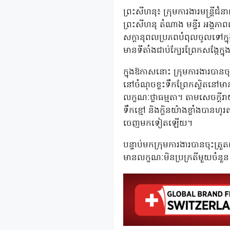
ព្រះសីហនុ៖ ក្រុមការងារមន្ត្រីជំ
ព្រះសីហនុ តំណាង មន្ទីរ អង្គភាពព
សក្តានុពលប្រភពបំពុលចូលទៅក្នុងព
មានទីតាំងជាប់ក្បែរព្រែកសង្កែក្ន
ក្នុងឱកាសនោះ ក្រុមការងារបានចុ
នៅចំណុចខ្លះទឹកព្រែកស្ថិតនៅម
លក្ខណៈថ្លាធម្មតា។ តាមសេចក្ត
ទឹកខ្មៅ និងក្លិនយ៉ាងខ្លាំងបានហ
ចេញមកទៀតឡើយ។
បន្ទាប់មកក្រុមការងារបានចុះត្
មានលក្ខណៈមិនប្រក្រតីមួយចំនួន ដ