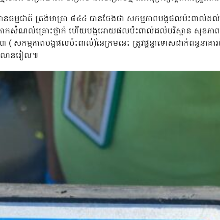
នធម្មជាតិ ត្រង់មាត្រា ៨៤៤ បានចែងថា សកម្មភាពបង្កផលប៉ះពាល់ដល់បរ
កាកសំណល់គ្រោះថ្នាក់ ហើយបង្កអោយផលប៉ះពាល់ដល់បរិស្ថាន សុខភាពស
៣ ( សកម្មភាពបង្កផលប៉ះពាល់)នៃក្រមនេះ ត្រូវផ្តន្ទាទោសដាក់ពន្ធនាគារពី
០០លានរៀល៕