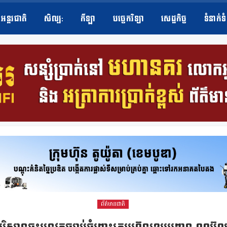
អន្តរជាតិ
សិល្ប​:
កីឡា
បច្ចេកវិទ្យា
សេដ្ឋកិច្ច
ទំនាក់ទ
ព័ត៌មានជាតិ