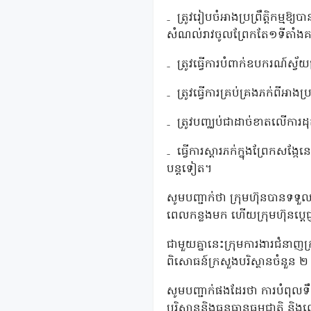
₋
ត្រូវរៀបចំអាងប្រព្រឹត្តិកម្មឱ
សំណល់រាវចូលព្រែកតែ១ទីតាំងគ
₋
ត្រូវធ្វើការបំពាក់ឧបករណ៍ស្
₋
ត្រូវធ្វើការគ្រប់គ្រងភក់ពីអាងប
₋
ត្រូវបញ្ឈប់ជាដាច់ខាតលើការដ
₋
ធ្វើការស្តារភក់ក្នុងព្រែកសង
បន្តទៀត។
សូមបញ្ជាក់ថា ក្រុមហ៊ុនបានទទ
ពេលកន្លងមក ហើយក្រុមហ៊ុនប្តេជ
ជាមួយគ្នានេះក្រុមការងារជំនាញ
ពិសោធន៍ក្រសួងបរិស្ថានចំនួន ២ ទ
សូមបញ្ជាក់ផងដែរថា ការបំពុលទ
បរិស្ថាននិងធនធានធម្មជាតិ និងល្ម