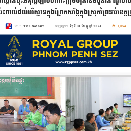
នបរិស្ថានចុះអនុវត្តច្បាប់ចំពោះក្រុមហ៊ុនខេមបូឌាន ណូប៊
ប៉ះពាល់ដល់បរិស្ថានក្នុងព្រែកសង្កែក្នុងស្រុកព្រៃនប់ខេត្
ចេញផ្សាយ
ថ្ងៃទី 31 ខែ ធ្នូ ឆ្នាំ 2024
1,054
ដោយ
TVK Sothun