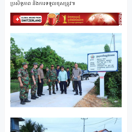
ប្រសិទ្ធភាព និង​ការ​ទទួល​ខុស​ត្រូវ៕