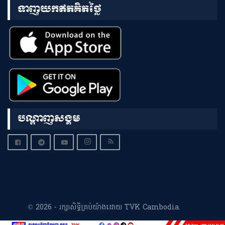
ទាញយកឥតគិតថ្លៃ
បណ្តាញសង្គម
© 2026 - រក្សាសិទ្ធិគ្រប់យ៉ាងដោយ TVK Cambodia.