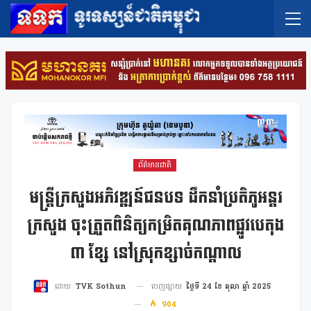
ព័ត៌មានជាតិ
មន្រ្តីក្រសួងអភិវឌ្ឍន៍ជនបទ ដឹកនាំប្រតិភូអន្តរ
ក្រសួង ចុះត្រួតពិនិត្យកម្រិតគុណភាពផ្លូវបេតុង
៣ ខ្សែ ​នៅ​ស្រុក​ខ្សាច់កណ្ដាល
ចេញផ្សាយ
ថ្ងៃទី 24 ខែ តុលា ឆ្នាំ 2025
ដោយ
TVK Sothun
904