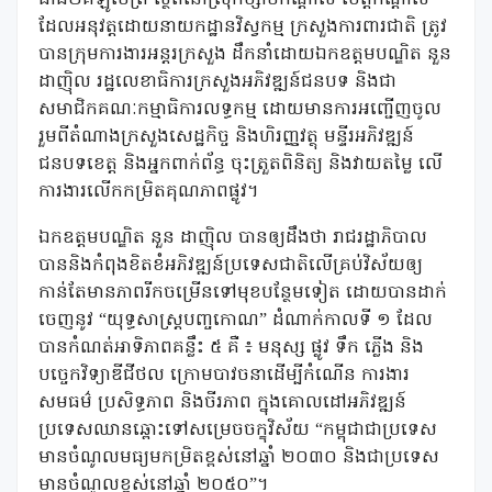
ដែល​អនុវត្ត​ដោយ​នាយកដ្ឋាន​វិស្វកម្ម ក្រសួងការពារជាតិ ត្រូវ​
បាន​ក្រុម​ការងារ​អន្តរក្រសួង ដឹកនាំ​ដោយ​ឯកឧត្តម​បណ្ឌិត នួន
ដាញ៉ិល រដ្ឋលេខាធិការ​ក្រសួង​អភិវឌ្ឍន៍​ជនបទ និង​ជា​
សមាជិក​គណៈកម្មាធិការ​លទ្ធកម្ម ដោយ​មាន​ការ​អញ្ជើញ​ចូល
រួម​ពី​តំណាង​ក្រសួង​សេដ្ឋកិច្ច និង​ហិរញ្ញវត្ថុ មន្ទីរ​អភិវឌ្ឍន៍​
ជនបទ​ខេត្ត និង​អ្នក​ពាក់ព័ន្ធ ចុះ​ត្រួតពិនិត្យ និង​វាយតម្លៃ លើ​
ការងារ​លើក​កម្រិត​គុណភាព​ផ្លូវ។
ឯកឧត្តម​​បណ្ឌិត នួន ដាញ៉ិល បាន​ឲ្យ​ដឹង​ថា រាជរដ្ឋាភិបាល
បាន​និង​កំពុង​ខិតខំ​អភិវឌ្ឍន៍​ប្រទេស​ជាតិ​លើ​គ្រប់​វិស័យ​ឲ្យ​
កាន់តែ​មាន​ភាព​រីកចម្រើន​ទៅមុខ​បន្ថែម​ទៀត ដោយ​បាន​ដាក់​
ចេញ​នូវ “​យុទ្ធសាស្ត្រ​បញ្ចកោណ​” ដំណាក់កាល​ទី ១ ដែល​
បាន​កំណត់​អាទិភាព​គន្លឹះ ៥ គឺ ៖ មនុស្ស ផ្លូវ ទឹក ភ្លើង និង​
បច្ចេកវិទ្យា​ឌីជីថល ក្រោម​បាវចនា​ដើម្បី​កំណើន ការងារ
សមធម៌ ប្រសិទ្ធភាព និង​ចីរភាព ក្នុង​គោលដៅ​អភិវឌ្ឍន៍​
ប្រទេស​ឈាន​ឆ្ពោះ​ទៅ​សម្រេច​ចក្ខុវិស័យ “​កម្ពុជា​ជា​ប្រទេស​
មាន​ចំណូល​មធ្យម​កម្រិត​ខ្ពស់​នៅ​ឆ្នាំ ២០៣០ និង​ជា​ប្រទេស​
មាន​ចំណូល​ខ្ពស់​នៅ​ឆ្នាំ ២០៥០”។