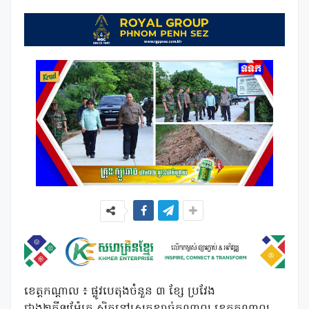
ខេត្តកណ្តាល ៖ ផ្លូវ​បេតុង​ចំនួន ៣ ខ្សែ ប្រវែង
ជាង២គីឡូម៉ែត្រ ស្ថិត​នៅ​ស្រុក​ខ្សាច់កណ្ដាល ខេត្ត​កណ្តាល