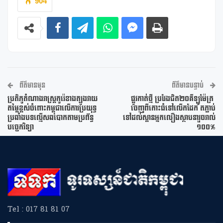
904
ព័ត៌មានមុន
ព័ត៌មានបន្ទាប់
ប្រតិភូតំណាងរាស្រ្តកូរ៉េខាងត្បូងវាយ
ផ្លូវកាត់ថ្មី ប្រវែងជិត២០គីឡូម៉ែត្រ ​
តម្លៃខ្ពស់ចំពោះកម្ពុជាលើការប្រយុទ្ធ
ចេញ​ពីកោះធំទៅលើកដែក តភ្ជាប់
ប្រឆាំងបទល្មើសឆបោកតាមប្រព័ន្ធ
ទៅដល់ស្ពាន​អ្នកលឿង​ស្ថាបនារួចរាល់
បច្ចេកវិទ្យា
១០០%
Tel : 017 81 81 07