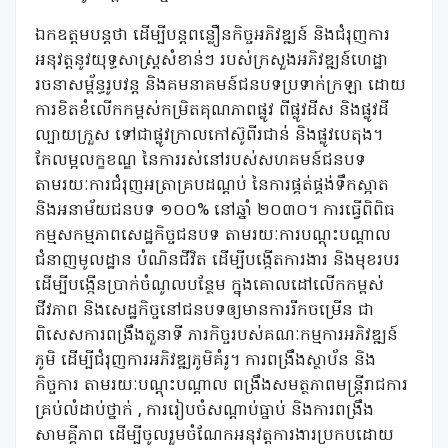
ឯកឧត្តម​​បន្ត​ថា ដើម្បី​បន្ត​ពន្លឿន​កិច្ច​អភិវឌ្ឍន៍ និង​ជំរុញ​ការ​
អនុវត្ត​នូវ​យុទ្ធសាស្ត្រ​សំខាន់ៗ របស់​ក្រសួង​អភិវឌ្ឍន៍​ហេដ្ឋា
រចនាសម្ព័ន្ធ​រូបវន្ត និង​គមនាគមន៍​ជនបទ​ប្រទាក់​ក្រឡា ដោយ​
ការ​ខិតខំ​លើក​កម្ពស់​កម្រិត​គុណភាព​ផ្លូវ ពី​ផ្លូវ​ដីស និង​ផ្លូវ​ដី​
ល្បាយ​ក្រួស ទៅ​ជា​ផ្លូវ​ក្រាល​កៅស៊ូ​ពីរ​ជាន់ និង​ផ្លូវ​បេតុង។
កែលម្អ​លក្ខខណ្ឌ នៃ​ការ​រស់នៅ​របស់​សហគមន៍​ជនបទ​
តាមរយៈ​ការ​ជំរុញ​អត្រា​គ្របដណ្ដប់ នៃ​ការ​ផ្គត់ផ្គង់​ទឹក​ស្អាត
និង​អនាម័យ​ជនបទ ១០០% នៅ​ឆ្នាំ ២០៣០។ ការ​ធ្វើ​ពិពិធ​
កម្ម​សកម្មភាព​សេដ្ឋកិច្ច​ជនបទ តាមរយៈ​ការ​បណ្ដុះបណ្ដាល​
ជំនាញ​មូលដ្ឋាន បំណិន​ជីវិត ដើម្បី​បង្កើត​ការងារ និង​មុខរបរ
ដើម្បី​បង្កើន​ប្រាក់ចំណូល​បន្ថែម ក្នុង​គោលដៅ​លើក​កម្ពស់​
ជីវភាព និង​សេដ្ឋកិច្ច​នៅ​ជនបទ​ឲ្យ​មាន​ការ​រីកចម្រើន ជា
ពិសេស​ការ​ពង្រឹង​តួនាទី ភារកិច្ច​របស់​គណៈកម្មការ​អភិវឌ្ឍន៍​
ភូមិ ដើម្បី​ជំរុញ​ការ​អភិវឌ្ឍ​ភូមិ​គំរូ។ ការ​ពង្រឹង​ស្ថាប័ន និង​
កិច្ចការ តាមរយៈ​បណ្ដុះបណ្ដាល ពង្រឹង​សមត្ថភាព​មន្ត្រី​រាជការ​
គ្រប់​លំដាប់ថ្នាក់ ​, ការ​រៀបចំ​សណ្ដាប់ធ្នាប់ និង​ការ​ពង្រឹង​
សាមគ្គីភាព ដើម្បី​ចូលរួម​ចំណែក​អនុវត្ត​ការងារ​ប្រកប​ដោយ​