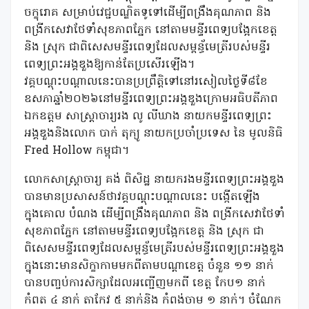
ចក្ខុរោគ សម្រាប់វេជ្ជបណ្ឌិតទូទៅដើម្បីពង្រឹងគុណភាព និង
ពង្រីកសេវាថែទាំសុខភាពភ្នែក នៅតាមមន្ទីរពេទ្យបង្អែកខេត្ត
និង ស្រុក ជាពិសេសមន្ទីរពេទ្យដែលសម្ពន្ធ័មេត្រីរបស់មន្ទីរ
ពេទ្យព្រះអង្គឌួងឱ្យកាន់តែប្រសើរឡើង។
វគ្គបណ្តុះបណ្តាលនេះបានប្រព្រឹត្តិទៅនៅរសៀលថ្ងៃទី៨ខែ
ឧសភាឆ្នាំ២០២៦នៅមន្ទីរពេទ្យព្រះអង្គឌួងក្រោមអធិបតីភាព
ឯកឧត្តម សាស្ត្រាចារ្យរង លូ លីឃាង នាយកមន្ទីរពេទ្យព្រះ
អង្គឌួងនិងលោក បាក់ តុក្យូ នាយកប្រចាំប្រទេស នៃ មូលនិធិ
Fred Hollow កម្ពុជា។
លោកសាស្ត្រាចារ្យ គង់ ពិសិដ្ឋ នាយករងមន្ទីរពេទ្យព្រះអង្គឌួង
បានមានប្រសាសន៍ថាវគ្គបណ្តុះបណ្តាលនេះ បង្កើតឡើង
ក្នុងគោល បំណង ដើម្បីពង្រឹងគុណភាព និង ពង្រីកសេវាថែទាំ
សុខភាពភ្នែក នៅតាមមន្ទីរពេទ្យបង្អែកខេត្ត និង ស្រុក ជា
ពិសេសមន្ទីរពេទ្យដែលសម្ពន្ធ័មេត្រីរបស់មន្ទីរពេទ្យព្រះអង្គឌួង
ក្នុងនោះមានសិក្ខាកាមមកពីតាមបណ្តាខេត្ត ចំនួន ១១ នាក់
បានបញ្ចប់ការសិក្សាដែលអញ្ជើញមកពី ខេត្ត កែប១ នាក់
កំពត ៤ នាក់ តាកែវ ៥ នាក់និង កំពង់ចាម ១ នាក់។ ចំណែក