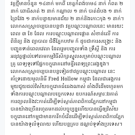
វគ្គថ្មីមានចំនួន ១៤នាក់ មកពី ខេត្តកំពង់ចាម៤ នាក់ កំពត ២
នាក់ ពោធិសាត់ ២ នាក់ កណ្តាល ១ នាក់ បាត់ដំបង ១ នាក់
ព្រៃវែង ១ នាក់បន្ទាយមានជ័យ ២ នាក់និងកោះកុង ១ នាក់។
លោកសាស្ត្រាចារ្យបានបន្តថា វគ្គបណ្តុះបណ្តាលនេះ មានរយះ
ពេល ៣ ខែ ដែល ការបណ្តុះបណ្តាលផ្តោត សំខាន់លើ ការ
ពិនិត្យ និង ព្យាបាល ជំងឺភ្នែកបឋម ក៍ ដូចជាការសង្គ្រោះ និង
បញ្ជូនទាន់ពេលវេលា ដែលរួមបញ្ចូលទាំង ទ្រឹស្តី និង ការ
អនុវត្តផ្ទាល់ទៅតាមកម្មវិធីសិក្សាស្នូលសម្រាប់បណ្តុះបណ្តាល
គ្រូ ពេទ្យទូទៅផ្នែកចក្ខុរោគនៅមន្ទីរពេទ្យព្រះអង្គឌួង។
លោកសាស្ត្រាចារ្យបានបន្តទៀតថាវគ្គបណ្តុះបណ្តាល នេះ
គាំទ្រដោយមូលនិធី Fred Hollow កម្ពុជា ដែលជាអង្គការ
មួយជួយដល់វិស័យចក្ខុរោគធំធេងណាស់ តាំងពីដើមរហូតមក
ទាំងការបណ្តុះបណ្តាលបច្ចេកទេស ឧបករណ៍សម្ភារៈវរគាត់
ការព្យាលនិងវះកាត់ដើម្បីទប់ស្កាត់ភាពពិការភ្នែកនៅកម្ពុជា
បានយ៉ាងច្រើនរហូតមកដល់បច្ចុប្បន្នហើយបានធ្វើឲ្យវិស័យ
ចក្ខុរោគនៅកម្ពុជាមានការីកចំរើនដើម្បីទប់ស្កាត់ភាពពិការភ្នែក
បានយ៉ាងទូលំទូលាយ ហើយបន្តគ្រប ដណ្តប់ទូទាំងប្រទេស។