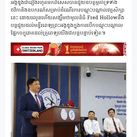
អង្គឌួងជារៀងរហូតមកពិសេសបានជួយឧបត្ថម្ភគាំទ្រទាំង
ថវិកានិងឧបករណ៍សម្រាប់ដំណើរការបណ្តុះបណ្តាលវគ្គសិក្សា
នេះ ដោយរលូនហើយសង្ឃឹមថាមូលនិធិ Fred Hollowនឹង
បន្តជួយដល់មន្ទីរពេទ្យព្រះអង្គឌួងក្នុងការបើកបណ្តុះបណ្តាល
ផ្នែកចក្ខុរោគដល់គ្រូពេទ្យយើងជាបន្តបន្ទាប់ទៀត៕