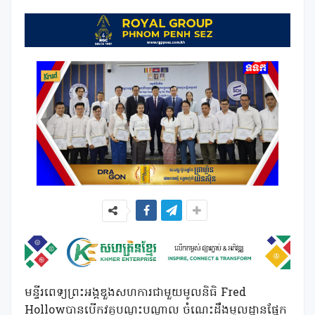
មន្ទីរពេទ្យព្រះអង្គឌួងសហការជាមួយមូលនិធិ Fred
Hollowបានបើកវគ្គបណ្តុះបណ្តាល ចំណេះដឹងមូលដ្ឋានផ្នែក