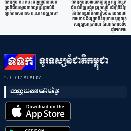
ឯកឧត្តម គន់ គីម អញ្ជើញជាអធិបតី
ឯកឧត្តមឧបនាយករដ្ឋមន្ត្រី វង្សី វិស្សុត
ក្នុងពិធីសម្ពោធដាក់ឲ្យប្រើប្រាស់ទី
ដឹកនាំកិច្ចប្រជុំអន្តរក្រសួង ដើម្បីពិនិត្យ
ស្នាក់ការសមាគម អ.ន.ក.ខេត្តក្រចេះ
និងពិភាក្សាអំពីការរៀបចំរបាយការណ៍
តាមដាន និងត្រួតពិនិត្យការអនុវត្តយុទ្ធ
សាស្ត្របញ្ចកោណ ដំណាក់កាលទី១
ឆ្នាំ២០២៥
Tel : 017 81 81 07
ទាញយកឥតគិតថ្លៃ