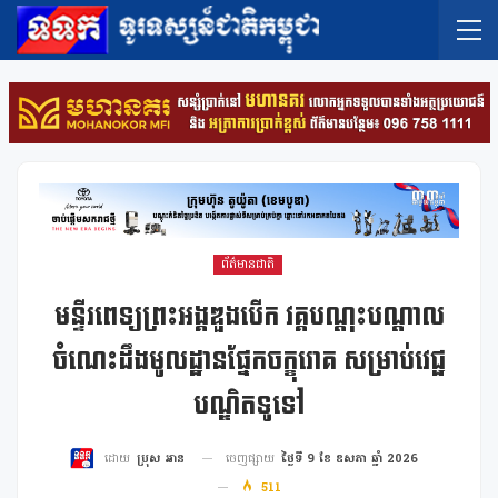
ព័ត៌មានជាតិ
មន្ទីរពេទ្យព្រះអង្គឌួងបើក វគ្គបណ្តុះបណ្តាល
ចំណេះដឹងមូលដ្ឋានផ្នែកចក្ខុរោគ សម្រាប់វេជ្ជ
បណ្ឌិតទូទៅ
ចេញផ្សាយ
ថ្ងៃទី 9 ខែ ឧសភា ឆ្នាំ 2026
ដោយ
ប្រុស អាន
511