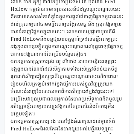
លោក បាក់ តុក្យូ នាយកប្រចាំប្រទេស នៃ មូលនិធិ Fred
Hollow កម្ពុជាបានមានប្រសាសន៍ថាវគ្គបណ្តុះបណ្តាលនេះ
ពិតជាមានសារសំខាន់ខ្លាំងក្នុងការផ្តល់ជំនាញផ្នែកចក្ខុរោគនេះ
ដល់គ្រូពេទ្យនៅតាមមន្ទីរពេទ្យបង្អែកខេត្ត និង ស្រុកឱ្យទទួល
បានជំនាញផ្នែកចក្ខុរោគនេះ។ លោកបានប្តេជ្ញាថាមូលនិធិ
Fred Hollowនឹងបន្តជួយឧបត្ថម្ភគាំទ្រដល់មន្ទីរពេទ្យព្រះ
អង្គឌួងជាបន្តទៀតក្នុងការបណ្តុះបណ្តាលដល់គ្រូពេទ្យផ្នែកចក្ខុ
រោគនេះឱ្យបានកាន់តែច្រើនបន្ថែមទៀត។
ឯកឧត្តមសាស្ត្រាចារ្យរង លូ លីឃាង នាយកមន្ទីរពេទ្យព្រះ
អង្គឌួងបានណែនាំដល់សិក្ខាកាមទាំងអស់ត្រូវខិតខំយកចិត្ត
ទុកដាក់សិក្សារៀនសូត្រពីវគ្គបណ្តុះបណ្តាលនេះហើយពេល
រៀនចប់វិលត្រឡប់ទៅកន្លែងធ្វើការរបស់ខ្លួនវិញត្រូវយក
ចំណេះជំនាញដែលបានមកពីការសិក្សានៅក្នុងវគ្គនេះទៅ
បម្រើសេវាជូនប្រជាពលរដ្ឋកាន់តែមានប្រសិទ្ធភាពនិងចូលរួម
អភិវឌ្ឍមន្ទីរពេទ្យរបស់ខ្លួនឱ្យកាន់តែប្រសើរនិងរីកចម្រើន
បន្ថែមទៀត។
ឯកឧត្តមសាស្ត្រាចារ្យ រង បានថ្លែងអំណគុណដល់មូលនិធិ
Fred Hollowដែលតែងតែបានជួយដល់មន្ទីរបេទ្យព្រះ