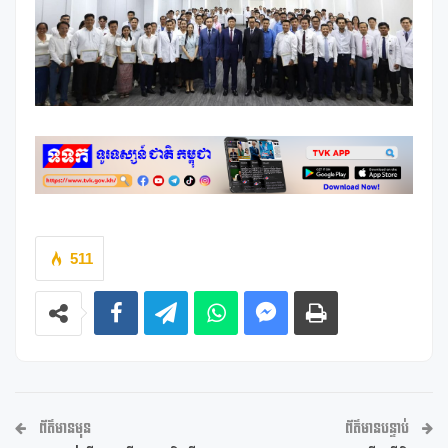
511
ព័ត៌មានមុន
ព័ត៌មានបន្ទាប់