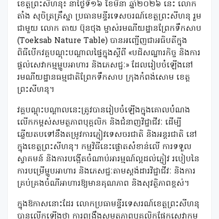
ខេត្តព្រះសីហនុ៖ នាថ្ងៃទី១៦ ខែមីនា ឆ្នាំ២០២៦ នេះ លោក
តាំង សុចិត្រគ្រឹស្នា ប្រធានមន្ទីរទេសចរណ៍ខេត្តព្រះសីហនុ រួម
ជាមួយ លោក តាយ ប៊ុនថុង ម្ចាស់រមណីយដ្ឋានព្រែកទឹកសាប
(Toeksab Nature Table) បានអញ្ជើញជាអធិបតីក្នុង
ពិធីបើកវគ្គបណ្តុះបណ្តាលផ្ទៃក្នុងស្តីពី «បដិសណ្ឋារកិច្ច និងការ
ផ្តល់សេវាកម្មម្ហូបអាហារ និងភេសជ្ជៈ» ដែលរៀបចំឡើងនៅ
រមណីយដ្ឋានធម្មជាតិព្រែកទឹកសាប ក្រុងកំពង់សោម ខេត្ត
ព្រះសីហនុ។
វគ្គបណ្តុះបណ្តាលនេះត្រូវបានរៀបចំឡើងក្នុងគោលបំណង
លើកកម្ពស់សមត្ថភាពបុគ្គលិក និងជំនាញវិជ្ជាជីវៈ ដើម្បី
ឆ្លើយតបទៅនឹងតម្រូវការភ្ញៀវទេសចរជាតិ និងអន្តរជាតិ នៅ
ក្នុងខេត្តព្រះសីហនុ។ កម្មវិធីនេះផ្តោតសំខាន់លើ ការទទួល
ស្វាគមន៍ និងការបង្កើតចំណាប់អារម្មណ៍ល្អដល់ភ្ញៀវ របៀបនៃ
ការបម្រើម្ហូបអាហារ និងភេសជ្ជៈតាមស្តង់ដារវិជ្ជាជីវៈ និងការ
គ្រប់គ្រងចំណីអាហារឱ្យមានគុណភាព និងសុវត្ថិភាពខ្ពស់។
ក្នុងឱកាសនោះដែរ លោកប្រធាមន្ទីរទេសរណ៍ខេត្តព្រះសីហនុ
បានលើកឡើងថា ការពង្រឹងសមត្ថភាពបុគ្គលិកផ្នែកសេវាកម្ម