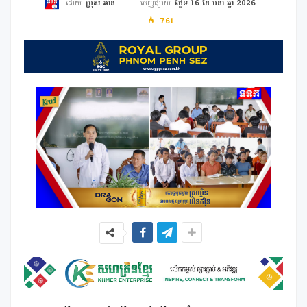
ចេញផ្សាយ
ថ្ងៃទី 16 ខែ មីនា ឆ្នាំ 2026
ដោយ
ប្រុស អាន
761