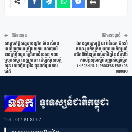
ព័ត៌មានមុន
ព័ត៌មានបន្ទាប់
សម្តេចកិត្តិសង្គហបណ្ឌិត ម៉ែន សំអន
ឯកឧត្ដមរដ្ឋមន្ត្រី ជា វ៉ាន់ដេត ដឹកនាំ
អញ្ជើញថ្វាយគ្រឿងសក្ការៈដល់បារមី
គណៈប្រតិភូក្រសួងចូលរួមកិច្ចប្រជុំ
នាងក្រពុំឈូក វត្តវិហារធំសសរ ១០០
លើកទី២នៃប្រទេសជាមិត្តនៃ ដំណើរ
ស្រុកសំបូរ ខេត្តក្រចេះ ដើម្បីសុំសេចក្តី
ការហ៊ីរ៉ូស៊ីម៉ាស្ដីពីបញ្ញាសិប្បនិម្មិត
សុខ សេចក្តីចម្រើន ជូនដល់ប្រទេស
(Hiroshima AI Process Friends
ជាតិ
Group)
Tel : 017 81 81 07