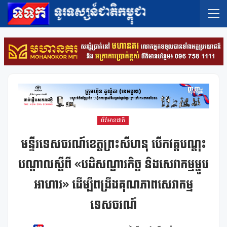
ព័ត៌មានជាតិ
មន្ទីរទេសចរណ៍ខេត្តព្រះសីហនុ បើកវគ្គបណ្តុះ
បណ្តាលស្តីពី «បដិសណ្ឋារកិច្ច និងសេវាកម្មម្ហូប
អាហារ» ដើម្បីពង្រឹងគុណភាពសេវាកម្ម
ទេសចរណ៍