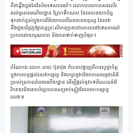
គឺជាឆ្អឹងខ្នងនៃវិស័យទេសចរណ៍។ លោកបានកោតសរសើរ
ដល់ម្ចាស់រមណីយដ្ឋាន ព្រែកទឹកសាប ដែលបានយកចិត្ត
ទុកដាក់ខ្ពស់ក្នុងការវិនិយោគលើធនធានមនុស្ស ដែលវា
នឹងជួយជំរុញឱ្យខេត្តព្រះសីហនុក្លាយជាគោលដៅទេសចរណ៍
ប្រកបដោយគុណភាព និងភាពទាក់ទាញបំផុត។
ចំណែកឯ លោក តាយ ប៊ុនថុង ក៏បានបង្ហាញពីការប្តេជ្ញាចិត្ត
ក្នុងការបន្តផ្តល់សេវាកម្មល្អ និងរក្សានូវបរិយាកាសធម្មជាតិដ៏
ស្រស់ត្រកាលនៃរមណីយដ្ឋាន ដើម្បីផ្តល់នូវបទពិសោធន៍ដ៏
រីករាយមិនអាចបំភ្លេចបានសម្រាប់ភ្ញៀវដែលមកកម្សាន្ត
លេង៕