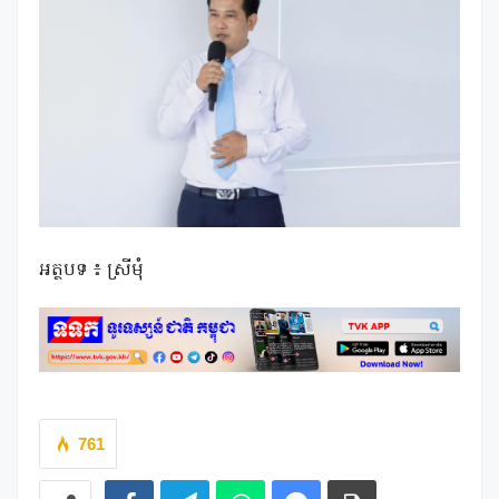
អត្ថបទ ៖ ស្រីមុំ
761