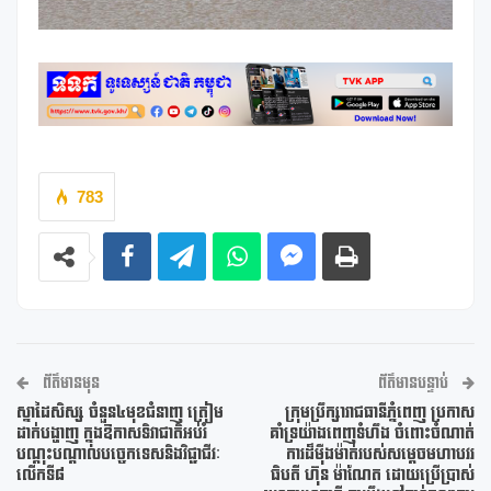
783
ព័ត៌មានមុន
ព័ត៌មានបន្ទាប់
ស្នាដៃសិស្ស ចំនួន៤មុខជំនាញ ត្រៀម
ក្រុមប្រឹក្សារាជធានីភ្នំពេញ ប្រកាស
ដាក់បង្ហាញ ក្នុងឱកាសទិវាជាតិអប់រំ
គាំទ្រយ៉ាងពេញទំហឹង ចំពោះចំណាត់
បណ្តុះបណ្តាលបច្ចេកទេសនិងវិជ្ជាជីវៈ
ការដ៏ម៉ឺងម៉ាត់របស់សម្តេចមហាបវរ
លើកទី៨
ធិបតី ហ៊ុន ម៉ាណែត ដោយប្រើប្រាស់