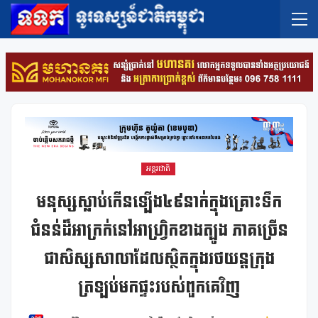
អន្តរជាតិ
មនុស្សស្លាប់កើនឡើង៤៩នាក់ក្នុងគ្រោះទឹក
ជំនន់ដ៏អាក្រក់នៅអាហ្វ្រិកខាងត្បូង ភាគច្រើន
ជាសិស្សសាលាដែលស្ថិតក្នុងរថយន្តក្រុង
ត្រឡប់មកផ្ទះរបស់ពួកគេវិញ