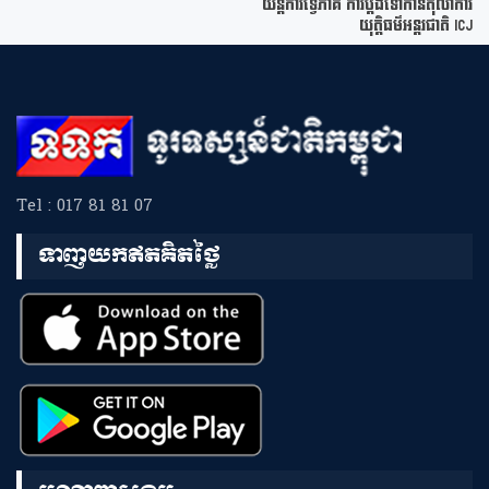
យន្តការទ្វេភាគី ការប្ដឹងទៅកាន់តុលាការ
យុត្តិធម៌អន្ដរជាតិ ICJ
Tel : 017 81 81 07
ទាញយកឥតគិតថ្លៃ