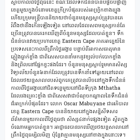
ស្លាប់កាលពីថ្ងៃពុធនេះ ខណៈដែលទឹកជំនន់បានបំផ្លិចបំផ្លាញ
ខេត្តមួយក្នុងចំនោមខេត្តក្រីក្របំផុតរបស់អាហ្រ្វិកខាងត្បូង
ហើយក្រុមមន្ត្រីបាននិយាយថាចំនួនមនុស្សស្លាប់ត្រូវបានគេ
រំពឹងថានឹងកើនឡើងទៀត នៅពេលដែលសពមនុស្សកាន់តែ
ច្រើនត្រូវបានគេរកឃើញពីចំនួនមនុស្សដែលបាត់ខ្លួន។ ទឹក
ជំនន់បានវាយប្រហារខេត្ត Eastern Cape ភាគអាគ្នេយ៍នៃ
ប្រទេសនេះកាលពីព្រឹកថ្ងៃអង្គារ បន្ទាប់ពីអាកាសធាតុមាន
ភ្លៀងធ្លាក់ខ្លាំង ជាពិសេសបាននាំមកនូវខ្យល់បក់បោកខ្លាំង
និងព្រិលនៅផ្នែកខ្លះផងដែរ។ ចំនួនមនុស្សស្លាប់រួមមានសិស្ស
វិទ្យាល័យចំនួន៦នាក់ដែលត្រូវបានទឹកនាំទៅឆ្ងាយនៅពេល
ដែលរថយន្តសាលារបស់ពួកគេត្រូវបានលិចនៅក្នុងទឹកជំនន់
កាលពីថ្ងៃអង្គារនៅជិតទន្លេមួយនៅជិតទីក្រុង Mthatha
ដែលរងគ្រោះខ្លាំង ជាពិសេសវាជាចំណុចកណ្តាលនៃទឹកជំនន់
ដ៏អាក្រក់បំផុតដែរ។ លោក Oscar Mabuyane ជាអភិបាល
ខេត្ត Eastern Cape បាននិយាយនៅក្នុងសន្និសីទសារ
ព័ត៌មានមួយកាលពីថ្ងៃពុធថា សិស្ស៤នាក់ផ្សេងទៀត ស្ថិតក្នុង
ចំណោមអ្នកបាត់ខ្លួន។ អាជ្ញាធរបានរកឃើញរថយន្តសាលានៅ
ព្រឹកថ្ងៃពុធម្សិលមិញ ប៉ុន្តែវាគ្មានមនុស្សនៅខាងក្នុងនោះទេ។