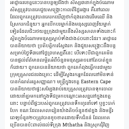
អាជ្ញាធរខេត្តនេះបានបន្តឲ្យដឹងថា សិស្ស៣នាក់ក្នុងចំណោម
សិស្សត្រូវបានគេជួយសង្គ្រោះកាលពីថ្ងៃអង្គារ គឹនៅពេល
ដែលពួកគេត្រូវបានគេរកឃើញថាកំពុងតោងដើមឈើ និង
ស្រែករកជំនួយ។ អ្នកបើកបរម្នាក់និងមនុស្សពេញវ័យម្នាក់
ទៀតដែលជិះរថយន្តក្រុងជាមួយនឹងសិស្សសាលាទាំងនោះក៏
ស្ថិតក្នុងចំណោមមនុស្សស្លាប់ទាំងជាង៤០នោះដែរ។ អាជ្ញាធរ
បាននិយាយថា ប្រតិបត្តិការស្វែងរក និងជួយសង្គ្រោះនឹងបន្ត
សម្រាប់ថ្ងៃទី៣នៅថ្ងៃព្រហស្បតិ៍នេះ បើទោះបីជាពួកគេមិន
បានផ្តល់ព័ត៌មានលម្អិតអំពីចំនួនមនុស្សអាចនៅតែបាត់ខ្លួន
ក៏ដោយ។ ពួកគេបាននិយាយថា ពួកគេកំពុងធ្វើការជាមួយ
ក្រុមគ្រួសារជនរងគ្រោះ ដើម្បីស្វែងរកអ្នកដែលនៅមិនទាន់
បានកំណត់អត្តសញ្ញាណ។ មន្ត្រីក្នុងខេត្ត Eastern Cape
បាននិយាយថាផ្ទះសម្បែងរាប់រយគ្រួសារត្រូវបានទុកចោល
ដោយនាំគ្នាមកនៅក្នុងទីជម្រកបណ្តោះអាសន្ននៅក្នុងខេត្ត
នោះ បន្ទាប់ពីផ្ទះរបស់ពួកគេត្រូវបានទឹកហូរនាំទៅ ឬខ្លះបាក់
បែក ខណៈដែលសាលារៀនយ៉ាងតិចចំនួន៥៨ខ្នង និងមន្ទីរ
ពេទ្យចំនួន២០ត្រូវបានខូចខាតដោយទឹកជំនន់ ដែលភាគ
ច្រើនបានប៉ះពាល់ដល់ទីក្រុង Mthatha និងស្រុកជុំវិញ