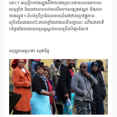
នោះ។ អាហ្រ្វិកខាងត្បូងគឺងាយរងគ្រោះដោយសារអាកាស
ធាតុខ្លាំង ដែលវាបោកបក់មកពីមហាសមុទ្រឥណ្ឌា និងភាគ
ខាងត្បូង។ តំបន់ក្រីក្រដែលមានលំនៅឋានក្រៅផ្លូវការ
ច្រើនតែរងផលប៉ះពាល់ខ្លាំងជាងគេពីបញ្ហានេះ ហើយវាជាទី
កន្លែងដែលមានមនុស្សស្លាប់ភាគច្រើនបំផុតដែរ៕
សម្រួលអត្ថបទ៖ សុផារិន្ទ