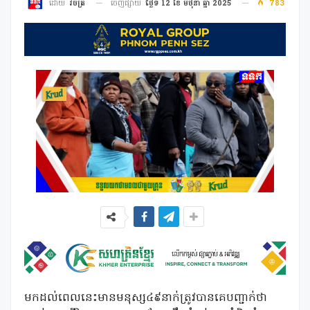
ចេញផ្សាយ
ថ្ងៃទី 12 ខែ មិថុនា ឆ្នាំ 2025
783
ដោយ
វិចិត្រ
មកដល់ពេលនេះមានមនុស្ស៤៩នាក់ត្រូវបានគេបញ្ជាក់ថា