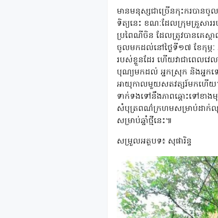
មានមនុស្សជាច្រើនកុះករបានចូលទ
ទិត្យនេះ ខណៈដែលក្រុមគ្រួសាររបស
ប្រពៃណីចិន ដែលត្រូវបានគេស្គ
ចូលមកដល់នៅថ្ងៃទី១៧ ខែកុម្ភៈ ឆ
របស់ខ្លួនដែរ ហើយវាជាពេលវេលាសម
បុណ្យមកដល់ អ្នកស្រុក និងអ្
អាយុកាលមួយសតវត្សរ៍មកហើយ។ គ្រ
ទាក់ទងទៅនឹងភាពឆ្ពោះទៅខាងមុខ
សំបុត្រពណ៌ក្រហមសម្រាប់ដាក់លុ
សម្រាប់ឆ្នាំថ្មីនេះ៕
សម្រួលអត្ថបទ៖ សុផារិន្ទ