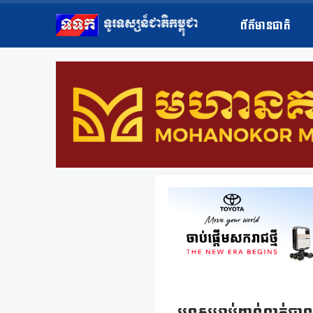
ព័ត៌មានជាតិ