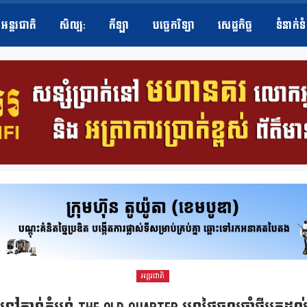
អន្តរជាតិ
សិល្ប​:
កីឡា
បច្ចេកវិទ្យា
សេដ្ឋកិច្ច
ទំនាក់ទ
អន្តរជាតិ