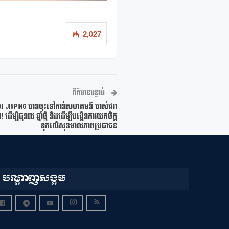
2,027
ព័ត៌មានបន្ទាប់
Xi Jinping បានចុះទៅកាន់សហគមន៍ ចាស់ជរា
ើម្បីជូនពរ ឆ្នាំថ្មី និងដើម្បីបង្កើនការយកចិត្ត
ទុកលើសុខមាលភាពប្រជាជន
បណ្តាញសង្គម