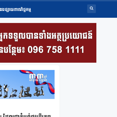
ំនងផ្សាយពាណិជ្ជកម្ម