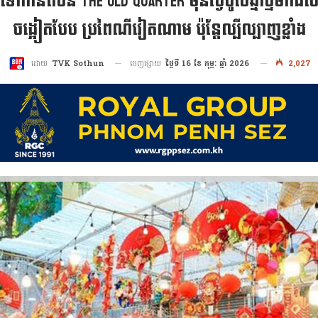
ៅកាន់តំបន់ The Old Quarter មុនថ្ងៃចូលឆ្នាំថ្មីមកដល់
ចង្អៀតបែប ប្រពៃណីវៀតណាម ប៉ុន្តែល្បីល្បាញខ្លាំង
ចេញផ្សាយ
ថ្ងៃទី 16 ខែ កុម្ភៈ ឆ្នាំ 2026
2,027
ដោយ
TVK Sothun