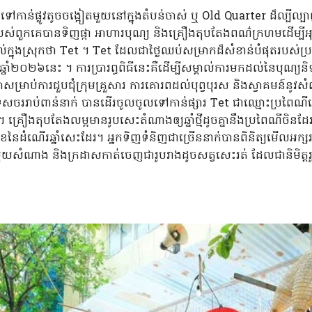
ៅកាន់ផ្លូវតូចចង្អៀតមួយនៅក្នុងតំបន់ចាស់ ឬ Old Quarter ដ៏ល្បីល្
់ពួកគេបានទិញផ្កា អាហារបុណ្យ និងគ្រឿងតុបតែងពណ៌ក្រហមដើម្បីអុចភ្លឺ ក្ន
ាល់ក្នុងស្រុកថា Tet ។ Tet ដែលជាថ្ងៃឈប់សម្រាកដ៏សំខាន់បំផុតរប
្នាំ២០២៦នេះ ។ ការប្រារព្ធពិធីនេះគឺដើម្បីសម្គាល់ការមកដល់នៃបុណ្យន
្រាប់ការជួបជុំក្រុមគ្រួសារ ការគោរពដល់បុព្វបុរស និងស្វាគមន៍នូវស
នកទេសចររាប់ពាន់នាក់ បានដើរចូលចូលទៅកាន់ផ្សារ Tet ជាឈ្មោះប្រ
ឿងតុបតែងលម្អមានរូបសេះតំណាងឲ្យឆ្នាំថ្មីដូចគ្នានឹងប្រពៃណីចិនដែ
នៃដំណើរឆ្នាំសេះដែរ។ អ្នកទិញទំនិញជាច្រើននាក់បានពិនិត្យមើលអក្ស
យសំណាង និងក្រដាសកាត់ចេញជារូបរាងដូចសត្វសេះរត់ ដែលជានិមិត្តរូបនៃ