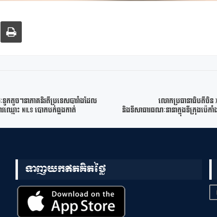
មរយៈទូកតូចៗនាភាគនិរតីប្រទេសបារាំងដែល
លោកប្រធានាធិបតីចិន 
ាហាវឈ្មោះ Nils បោកបក់ឆ្លងកាត់
និងទីសាធារធណៈនានាក្នុងទីក្រុងប៉េកាំង! ដ
ទាញយកឥតគិតថ្លៃ