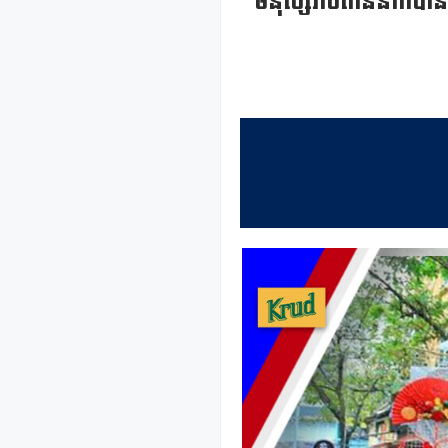
មនុស្សរាប់ពាន់នាក់បានទ