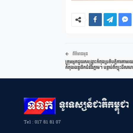
ព័ត៌មានមុន
ក្រុមអ្នកជួយសង្គ្រោះកំពុងប្រតិបត្តិការតា
កំពុងរងនូវទឹកជំនន់ភ្លាមៗ បន្ទាប់ពីព្យុះដ៏ស
Tel : 017 81 81 07