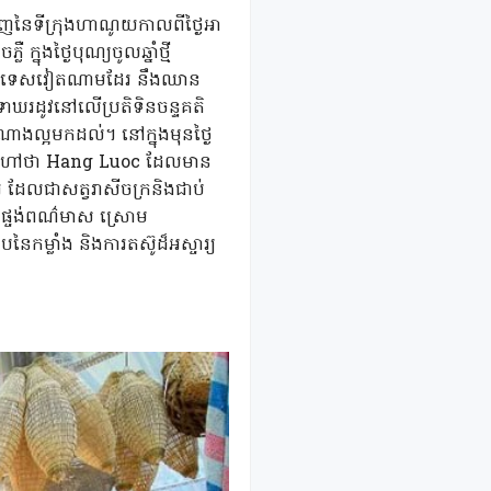
បាញនៃទីក្រុងហាណូយកាលពីថ្ងៃអា
ុងថ្ងៃបុណ្យចូលឆ្នាំថ្មី
ស់ប្រទេសវៀតណាមដែរ នឹងឈាន
ិទាឃរដូវនៅលើប្រតិទិនចន្ទគតិ
ំណាងល្អមកដល់។ នៅក្នុងមុនថ្ងៃ
ពៃណីហៅថា Hang Luoc ដែលមាន
រ ដែលជាសត្វរាសីចក្រនិងជាប់
រផ្ចង់ពណ៌មាស ស្រោម
កម្លាំង និងការតស៊ូដ៏អស្ចារ្យ