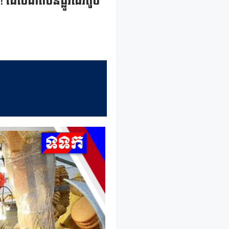
! ដែលជាតំបន់ផ្លូវដើរតូច