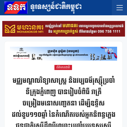
ព័ត៌មានជាតិ
មជ្ឈមណ្ឌលវិទ្យាសាស្ត្រ និងវប្បធម៌រុស្ស៊ីប្រចាំ
ទីក្រុងភ្នំពេញ បានរៀបចំពិធី រាត្រី
ចម្រៀងមនោសញ្ចេតនា ដើម្បីឧទ្ទិស
ដល់ខួប១១០ឆ្នាំ នៃកំណើតរបស់អ្នកនិពន្ធភ្លេង
ជនជាតិរុស្សីដ៏ល្បីឈ្មោះប្រចាំប្រទេសរុស្សី