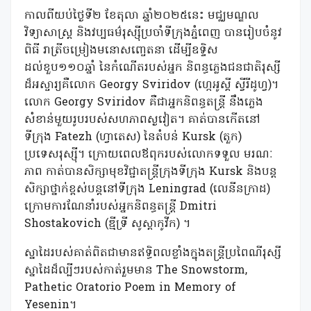
កាលពីយប់ថ្ងៃទី២ ខែតុលា ឆ្នាំ២០២៥នេះ មជ្ឈមណ្ឌល
វិទ្យាសាស្ត្រ និងវប្បធម៌រុស្ស៊ីប្រចាំទីក្រុងភ្នំពេញ បានរៀបចំនូវ
ពិធី រាត្រីចម្រៀងមនោសញ្ចេតនា ដើម្បីឧទ្ទិស
ដល់ខួប១១០ឆ្នាំ នៃកំណើតរបស់អ្នក និពន្ធភ្លេងជនជាតិរុស្សី
ដ៏អស្ចារ្យគឺលោក Georgy Sviridov (ហ្កេអូស្គី ស្វីរីដូហ្វ)។
លោក Georgy Sviridov គឺជាអ្នកនិពន្ធតន្ត្រី នឹងភ្លេង
សំខាន់មួយរូបរបស់សហភាពស្ងវៀត។ គាត់បានកើតនៅ
ទីក្រុង Fatezh (ហ្វាតេស) នៃតំបន់ Kursk (តួក)
ប្រទេសរុស្ស៊ី។ ក្រោយពេលឪពុករបស់លោកទទួល មរណៈ
ភាព កាត់បានសិក្សាមុខវិជ្ជាតន្ត្រីក្រុងទីក្រុង Kursk និងបន្ត
សិក្សាថ្នាក់ខ្ពស់បន្តនៅទីក្រុង Leningrad (លេនីនក្រាដ)
ក្រោមការណែនាំរបស់អ្នកនិពន្ធតន្ត្រី Dmitri
Shostakovich (ឌ្មីទ្រី សូស្តាកូវីក) ។
ស្នាដៃរបស់គាត់ពិតជាមានឥទ្ធិពលខ្លាំងក្នុងតន្ត្រីប្រពៃណីរុស្សី
ស្នាដៃដ៏ល្បីៗរបស់កាត់រួមមាន The Snowstorm,
Pathetic Oratorio Poem in Memory of
Yesenin។