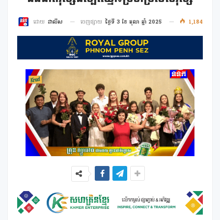
ចេញផ្សាយ
ថ្ងៃទី 3 ខែ តុលា ឆ្នាំ 2025
1,184
ដោយ
ដាលីស