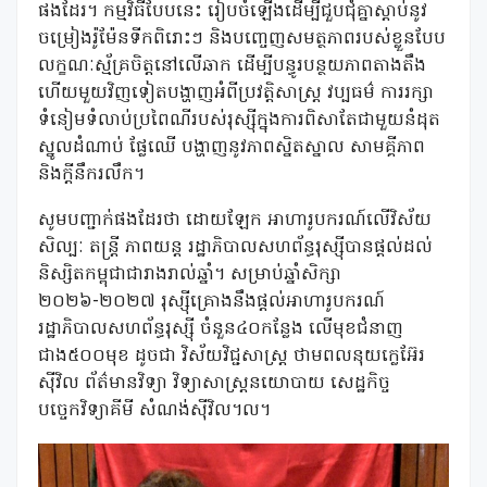
ផងដែរ។ កម្មវិធីបែបនេះ រៀបចំឡើងដើម្បីជួបជុំគ្នាស្តាប់នូវ
ចម្រៀងរ៉ូម៉ែនទីកពិរោះៗ និងបញ្ចេញសមត្ថភាពរបស់ខ្លួនបែប
លក្ខណៈស្ម័គ្រចិត្តនៅលើឆាក ដើម្បីបន្ធូរបន្ថយភាពតាងតឹង
ហើយមួយវិញទៀតបង្ហាញអំពីប្រវត្តិសាស្រ្ត វប្បធម៌ ការរក្សា
ទំនៀមទំលាប់ប្រពៃណីរបស់រុស្ស៊ីក្នុងការពិសាតែជាមួយនំដុត
ស្នូលដំណាប់ ផ្លែឈើ បង្ហាញនូវភាពស្និតស្នាល សាមគ្គីភាព
និងក្ដីនឹករលឹក។
សូមបញ្ជាក់ផងដែរថា ដោយឡែក អាហារូបករណ៍លើវិស័យ
សិល្បៈ តន្ត្រី ភាពយន្ត រដ្ឋាភិបាលសហព័ន្ធរុស្ស៊ីបានផ្ដល់ដល់
និស្សិតកម្ពុជាជារាងរាល់ឆ្នាំ។ សម្រាប់ឆ្នាំសិក្សា
២០២៦-២០២៧ រុស្ស៊ីគ្រោងនឹងផ្ដល់អាហារូបករណ៍
រដ្ឋាភិបាលសហព័ន្ធរុស្ស៊ី ចំនួន៤០កន្លែង លើមុខជំនាញ
ជាង៥០០មុខ ដូចជា វិស័យវិជ្ជសាស្ត្រ ថាមពលនុយក្លេអ៊ែរ
ស៊ីវិល ព័ត៌មានវិទ្យា វិទ្យាសាស្ត្រនយោបាយ សេដ្ឋកិច្ច
បច្ចេកវិទ្យាគីមី សំណង់ស៊ីវិល។ល។