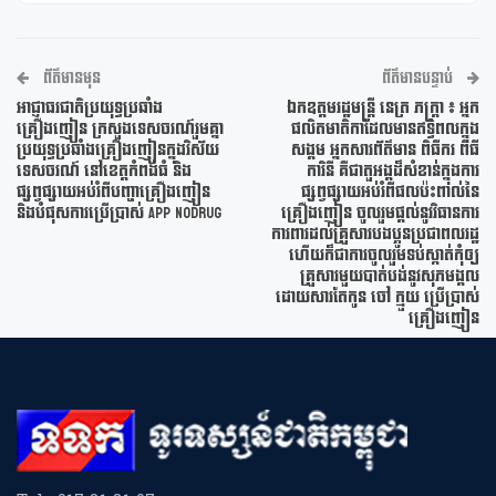
ព័ត៌មានមុន
ព័ត៌មានបន្ទាប់
អាជ្ញាធរជាតិប្រយុទ្ធប្រឆាំង
ឯកឧត្តមរដ្ឋមន្រ្តី នេត្រ ភក្ត្រា ៖ អ្នក
គ្រឿងញៀន ក្រសួងទេសចរណ៍រួមគ្នា
ផលិតមាតិកាដែលមានឥទ្ធិពលក្នុង
ប្រយុទ្ធប្រឆាំងគ្រឿងញៀនក្នុងវិស័យ
សង្គម អ្នកសារព័ត៌មាន ពិធីករ ពិធី
ទេសចរណ៍ នៅខេត្តកំពង់ធំ និង
ការិនី គឺជាតួអង្គដ៏សំខាន់ក្នុងការ
ផ្សព្វផ្សាយអប់រំពីបញ្ហាគ្រឿងញៀន
ផ្សព្វផ្សាយអប់រំពីផលប៉ះពាល់នៃ
និងបំផុសការប្រើប្រាស់ App NoDrug
គ្រឿងញៀន ចូលរួមផ្តល់នូវវិធានការ
ការពារដល់គ្រួសារបងប្អូនប្រជាពលរដ្ឋ
ហើយក៏ជាការចូលរួមទប់ស្កាត់កុំឲ្យ
គ្រួសារមួយបាត់បង់នូវសុភមង្គល
ដោយសារតែកូន ចៅ ក្មួយ ប្រើប្រាស់
គ្រឿងញៀន