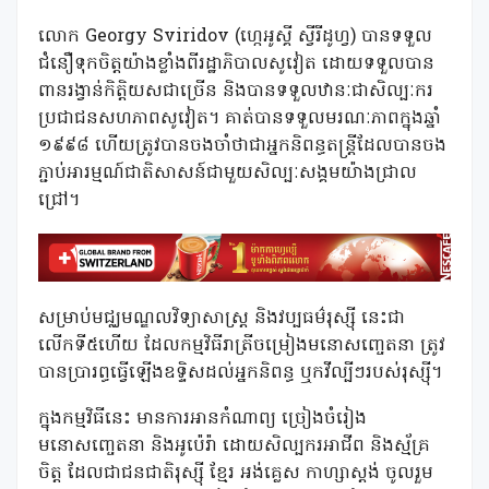
លោក Georgy Sviridov (ហ្កេអូស្គី ស្វីរីដូហ្វ) បានទទួល
ជំនឿទុកចិត្តយ៉ាងខ្លាំងពីរដ្ឋាភិបាលសូវៀត ដោយទទួលបាន
ពានរង្វាន់កិត្តិយសជាច្រើន និងបានទទួលឋានៈជាសិល្បៈករ
ប្រជាជនសហភាពសូវៀត។ គាត់បានទទួលមរណៈភាពក្នុងឆ្នាំ
១៩៩៨ ហើយត្រូវបានចងចាំថាជាអ្នកនិពន្ធតន្ត្រីដែលបានចង
ភ្ជាប់អារម្មណ៍ជាតិសាសន៍ជាមួយសិល្បៈសង្គមយ៉ាងជ្រាល
ជ្រៅ។
សម្រាប់មជ្ឈមណ្ឌលវិទ្យាសាស្ត្រ និងវប្បធម៌រុស្ស៊ី នេះជា
លើកទី៥ហើយ ដែលកម្មវិធីរាត្រីចម្រៀងមនោសញ្ចេតនា ត្រូវ
បានប្រារព្ធធ្វើឡើងឧទ្ទិសដល់អ្នកនិពន្ធ ឬកវីល្បីៗរបស់រុស្ស៊ី។
ក្នុងកម្មវិធីនេះ មានការអានកំណាព្យ ច្រៀងចំរៀង
មនោសញ្ចេតនា និងអូប៉េរ៉ា ដោយសិល្បករអាជីព និងស្ម័គ្រ
ចិត្ត ដែលជាជនជាតិរុស្ស៊ី ខ្មែរ អង់គ្លេស កាហ្សាស្តង់ ចូលរួម