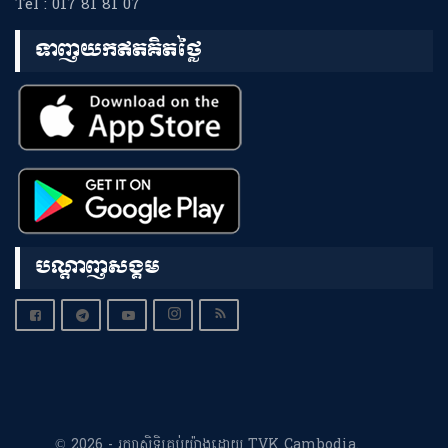
Tel : 017 81 81 07
ទាញយកឥតគិតថ្លៃ
បណ្តាញសង្គម
© 2026 - រក្សាសិទ្ធិគ្រប់យ៉ាងដោយ TVK Cambodia.