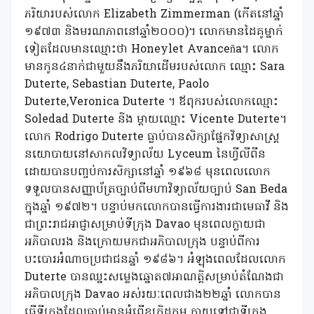
ភរិយារបស់លោក Elizabeth Zimmerman (កើតនៅឆ្នាំ
១៩៧៣ និងមរណភាពនៅឆ្នាំ២០០០)។ លោកមានដៃគូម្នាក់
ទៀតដែលមានឈ្មោះថា Honeylet Avanceña។ លោក
មានកូន៤នាក់ជាមួយនឹងភរិយាដើមរបស់លោក ឈ្មោះ Sara
Duterte, Sebastian Duterte, Paolo
Duterte,Veronica Duterte ។ ឪពុករបស់លោកឈ្មោះ
Soledad Duterte និង ម្តាយឈ្មោះ Vicente Duterte។
លោក Rodrigo Duterte ធ្លាប់បានសិក្សាផ្នែកវិទ្យាសាស្ត្រ
នយោបាយនៅសាកលវិទ្យាល័យ Lyceum នៃហ្វីលីពីន
ដោយបានបញ្ចប់ការសិក្សានៅឆ្នាំ ១៩៦៨ មុនពេលលោក
ទទួលបានសញ្ញាប័ត្រច្បាប់ពីមហាវិទ្យាល័យច្បាប់ San Beda
ក្នុងឆ្នាំ ១៩៧២។ បន្ទាប់មកលោកបានធ្វើការងារជាមេធាវី និង
ជាព្រះរាជអាជ្ញាសម្រាប់ទីក្រុង Davao មុនពេលក្លាយជា
អភិបាលរង និងក្រោយមកជាអភិបាលក្រុង បន្ទាប់ពីការ
បះបោរអំណាចប្រជាជនឆ្នាំ ១៩៨៦។ អំឡុងពេលដែលលោក
Duterte បានឈ្នះសម្លេងឆ្នោត៧អាណត្តិសម្រាប់តំណែងជា
អភិបាលក្រុង Davao អស់រយៈពេលជាង២២ឆ្នាំ លោកបាន
ធ្វើទីក្រុងដែលធ្លាប់មានអំពើឧក្រិដ្ឋកម្ម ក្លាយទៅជាទីក្រុង