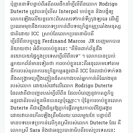
ប៉ុន្មាននាទីបន្ទាប់ពីអតីតមេដឹកនាំហ្វីលីពីនលោក Rodrigo
Duterte ត្រូវបានប៉ូលីស Interpol ចាប់ខ្លួន និងបង្ខំឲ្យ
លោកឡើងលើយន្តហោះពិសេសទៅកាន់ទីក្រុងឡាអេ ដើម្បី
ប្រឈមមុខនឹងការចោទប្រកាន់ពីបទឧក្រិដ្ឋកម្មប្រឆាំងមនុស្ស
ជាតិដោយ ICC
ស្រាប់តែលោកប្រធានាធិបតី
ហ្វីលីពីនបច្ចុប្បន្ន Ferdinand Marcos
JR ចេញមកបាន
និយាយថា៖ អំពីការចាប់ខ្លួននេះ “គឺមិនពាក់ព័ន្ធនឹង
នយោបាយផ្ទៃក្នុងប្រទេសហ្វីលីពីនទេ” ។ លោកបានប្រាប់
អ្នកយកព័ត៌មានទៀតថា ការចាប់ខ្លួននេះគឺអនុលោមទៅតាម
ដីការបស់តុលាការឧក្រិដ្ឋកម្មអន្តរជាតិ ICC ដែលជាប់ទាក់ទង
នឹងសង្គ្រាមគ្រឿងញៀនដ៏សាហាវរបស់អ្នកកាន់តំណែងមុន
របស់លោក ដោយសំដៅលើលោក Rodrigo Duterte
ដែលវាគឺជាបញ្ហារបស់ហ្វីលីពីន ដែលបំពេញនូវកាតព្វកិច្ច
អន្តរជាតិរបស់ខ្លួនមិនបានល្អប៉ុណ្ណោះ។ ប៉ុន្តែការចាប់ខ្លួនលោក
Duterte គឺជារឿងដ៏គួរឱ្យភ្ញាក់ផ្អើលមួយកាលពីថ្ងៃអង្គារ
ដោយវាបានកើតឡើងត្រឹមតែរយៈពេលមួយខែ បន្ទាប់ពី
មានបទចោទប្រកាន់លើកូនស្រីរបស់លោក Duterte ដែរ គឺ
លោកស្រី Sara និងជាអនុប្រធានាធិបតីរបស់ប្រទេសនេះ