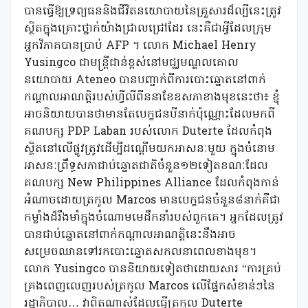
បានធ្វើឱ្យទ្រព្យធននិងជីវិតនយោបាយនៃគ្រួសារដ៏ល្បីនេះត្រូវ
ស្ថិតក្នុងគ្រោះថ្នាក់យ៉ាងជ្រាលជ្រៅដែរ នេះគឺជាអ្វីដែលក្រុម
អ្នកវិភាគបានប្រាប់ AFP ។ លោក Michael Henry
Yusingco ជាមន្ត្រីជាន់ខ្ពស់នៅមជ្ឈមណ្ឌលគោល
នយោបាយ Ateneo បានបញ្ជាក់ពីការបោះឆ្នោតនៅពាក់
កណ្តាលអាណត្តិរបស់ហ្វីលីពីននាខែឧសភាខាងមុខនេះថា៖ ខ្ញុំ
អាចនិយាយបានថាមានតែបេក្ខជនបីនាក់ប៉ុណ្ណោះដែលមកពី
គណបក្ស PDP Laban របស់លោក Duterte ដែលកំពុង
ស្ថិតនៅលើផ្លូវត្រូវដើម្បីដណ្តើមយកអាសនៈមួយ ក្នុងចំនោម
អាសនៈព្រឹទ្ធសភាជាប់ឆ្នោតជាតិចំនួន១២ទៀតខណៈដែល
គណបក្ស New Philippines Alliance ដែលកំពុងកាន់
អំណាចដោយត្រកូល Marcos មានបេក្ខជនចំនួន៨នាក់គឺជា
កម្លាំងដ៏រឹងមាំក្នុងចំណោមមេដឹកនាំរបស់ពួកគេ។ អ្នកដែលត្រូវ
បានជាប់ឆ្នោតនៅពាក់កណ្តាលអាណត្តិនេះនឹងអាច
សម្រេចឈានទៅរកបោះឆ្នោតសកលនាពេលខាងមុខ។
លោក Yusingco បាននិយាយទៀតថាដោយសារ “ការគ្រប់
គ្រងពេញលេញរបស់ត្រកូល Marcos លើផ្នែកសំខាន់ៗនៃ
រដ្ឋាភិបាល… វាពិតណាស់ដែលធ្វើត្រកូល Duterte