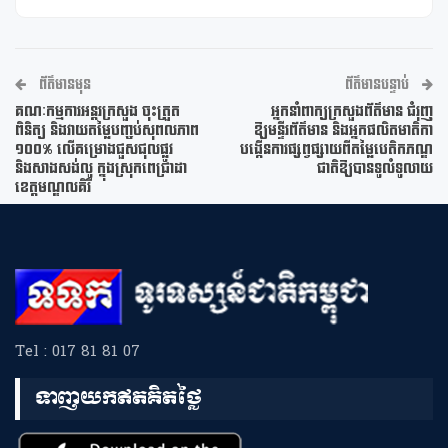
ព័ត៌មានមុន
ព័ត៌មានបន្ទាប់
គណៈកម្មការអន្តរក្រសួង ចុះត្រួត
អ្នកនាំពាក្យក្រសួងព័ត៌មាន ជំរុញ
ពិនិត្យ និងវាយតម្លៃបញ្ចប់សុពលភាព
ឱ្យមន្ទីរព័ត៌មាន និងអ្នកផលិតមាតិកា
១០០% លើគម្រោងជួសជុលផ្លូវ
បង្កើនការផ្សព្វផ្សាយពីតម្លៃបេតិកភណ្ឌ
និងសាងសង់លូ ក្នុងស្រុកពេជ្រាដា
ជាតិឱ្យបានទូលំទូលាយ
ខេត្តមណ្ឌលគិរី
Tel : 017 81 81 07
ទាញយកឥតគិតថ្លៃ