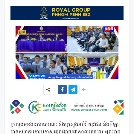
ក្រសួងមុខងារសាធារណៈ និងក្រសួងអប់រំ យុវជន និងកីឡា
បានសហការគ្នាប្រកាសផ្សព្វផ្សាយជាសាធារណៈនូវ «ព្រះរាជ