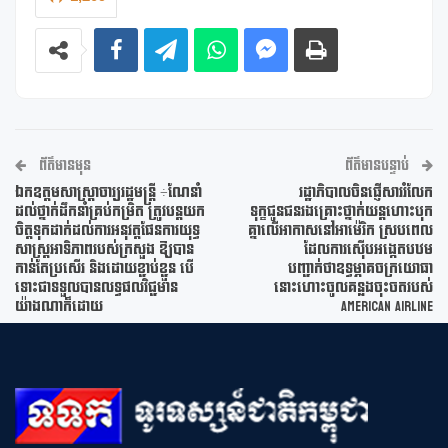
ព័ត៌មានមុន
ព័ត៌មានបន្ទាប់
ឯកឧត្តមសាស្រ្តាចារ្យរដ្ឋមន្រ្តី ÷ណែនាំ
រដ្ឋាភិបាលចិនផ្ញើសាររំលែក
ដល់ថ្នាក់ដឹកនាំគ្រប់កម្រិត ត្រូវបន្តយក
ទុក្ខជូនជនរងគ្រោះថ្នាក់យន្តហោះបុក
ចិត្តទុកដាក់ដល់ការអនុវត្តផែនការយុទ្ធ
គ្នាលើអាកាសនៅអាម៉េរិក ស្របពេល
សាស្រ្តអាទិភាពរបស់ក្រសួង ឱ្យបាន
ដែលការស៊ើបអង្កេតបឋម
កាន់តែប្រសើរ និងដោយខ្ជាប់ខ្ជួន បើ
បញ្ជាក់ថាឧទ្ធម្ភាគចក្រយោធា
ទោះជាទទួលបានលទ្ធផលវិជ្ជមាន
នោះហោះចូលគន្លងចុះចតរបស់
យ៉ាងណាក៏ដោយ
American Airline