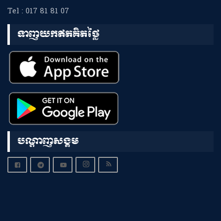
Tel : 017 81 81 07
ទាញយកឥតគិតថ្លៃ
បណ្តាញសង្គម