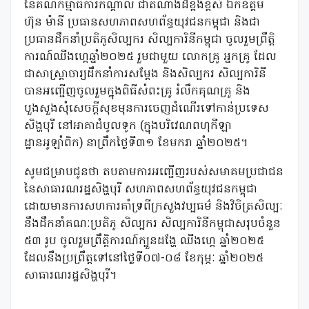
នៃគណកម្មាធិការកណ្តាល ជាតំណាងដ៏ខ្ពង់ខ្ពស់ ឯកឧត្តម
ហ៊ុន ម៉ានី ប្រធានសហភាពសហព័ន្ធយុវជនកម្ពុជា និងជា
ប្រធានដឹកនាំប្រតិភូសិល្បករ សិល្បការិនីកម្ពុជា ចូលរួមព្រឹតិ្ត
ការណ៍ឈីងហ្គេឆ្នាំ២០២៥ រួមជាមួយ លោកគ្រូ អ្នកគ្រូ ដែល
ជាសាស្រ្តាចារ្យដឹកនាំការសម្ដែង និងសិល្បករ សិល្បការិនី
បានអញ្ជើញចូលរួមក្នុងពិធីសំពះគ្រូ រំលឹកគុណគ្រូ និង
បួងសួងសុំសេចក្តីសុខមុនការចេញដំណើរទៅកាន់ប្រទេស
សិង្ហបុរី នៅអាគាដំបូលទូក (ក្នុងបរិវេណពហុកីឡា
ដ្ឋានអូឡាំពិក) នាព្រឹកថ្ងៃទី៣១ ខែមករា ឆ្នាំ២០២៥។
សូមជម្រាបជូនថា តបតាមការអញ្ជើញរបស់សមាគមប្រជាជន
នៃសាធារណរដ្ឋសិង្ហបុរី សហភាពសហព័ន្ធយុវជនកម្ពុជា
ដោយមានការសហការគាំទ្រពីក្រសួងវប្បធម៌ និងវិចិត្រសិល្បៈ
នឹងដឹកនាំគណៈប្រតិភូ សិល្បករ សិល្បការិនីកម្ពុជាសរុបចំនួន
៥៣ រូប ចូលរួមព្រឹត្តិការណ៍ក្បួនដង្ហែ ឈីងហ្គេ ឆ្នាំ២០២៥
ដែលនឹងប្រព្រឹត្តទៅនៅថ្ងៃទី០៧-០៨ ខែកុម្ភៈ ឆ្នាំ២០២៥
សាធារណរដ្ឋសិង្ហបុរី។