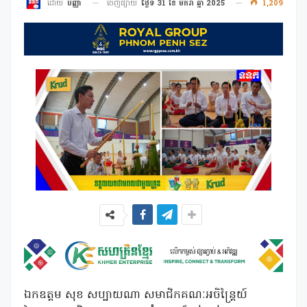
ចេញផ្សាយ
ថ្ងៃទី 31 ខែ មករា ឆ្នាំ 2025
1,209
ដោយ
បញ្ញា
ឯកឧត្តម សុខ សប្បាយណា សមាជិកគណៈអចិន្ត្រៃយ៍