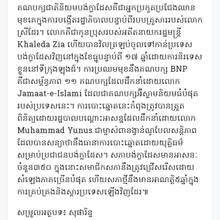
គណបក្សជាតិនិយមបង់ក្លាដែសគឺជាអ្នកប្រកួតប្រជែងឈាន
មុខគេក្នុងការបង្កើតរដ្ឋាភិបាលបន្ទាប់ពីរបបគ្រួសាររបស់លោក
ស្រីដែរ។ លោកគឺជាកូនប្រុសរបស់អតីតនាយករដ្ឋមន្ត្រី
Khaleda Zia ហើយបានវិលត្រឡប់ចូលទៅកាន់ប្រទេស
បង់ក្លាដែសវិញនៅក្នុងខែធ្នូបន្ទាប់ពី ១៧ ឆ្នាំដោយការនិរទេស
ខ្លួននៅទីក្រុងឡុងដ៍។ ការប្រឈមមុខនឹងគណបក្ស BNP
គឺជាសម្ព័ន្ធភាព ១១ គណបក្សដែលដឹកនាំដោយលោក
Jamaat-e-Islami ដែលជាគណបក្សអ៊ីស្លាមនិយមធំបំផុត
របស់ប្រទេសនេះ។ ការបោះឆ្នោតនេះកំពុងត្រូវបានត្រួត
ពិនិត្យដោយរដ្ឋបាលបណ្ដោះអាសន្នដែលដឹកនាំដោយលោក
Muhammad Yunus ជាម្ចាស់ពានង្វាន់ណូបែលសន្តិភាព
ដែលបានសន្យាថានឹងធានាការបោះឆ្នោតដោយយុត្តិធម៌
សម្រាប់ប្រជាជនបង់ក្លាដែស។ សភាបង់ក្លាដែសមានអាសនៈ
ចំនួន៣៥០ ក្នុងនោះសមាជិកសភានឹងត្រូវជ្រើសរើសដោយ
សំឡេងភាគច្រើនបំផុត ហើយសភាថ្មីនឹងមានអាណត្តិ៥ឆ្នាំក្នុង
ការគ្រប់គ្រងនិងស្តារប្រទេសឡើងវិញដែរ៕
សម្រួលអត្ថបទ៖ សុផារិន្ទ