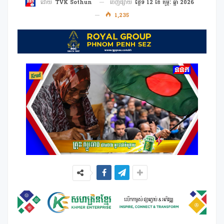
ចេញផ្សាយ
ថ្ងៃទី 12 ខែ កុម្ភៈ ឆ្នាំ 2026
ដោយ
TVK Sothun
1,235