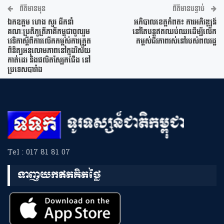
ព័ត៌មានមុន
ព័ត៌មានបន្ទាប់
ឯកឧត្តម ហេង សួរ ដឹកនាំ
អភិបាលខេត្តកំពត៖ ការអភិវឌ្ឍន៍
គណៈប្រតិភូត្រីភាគីកម្ពុជាចូលរួម
នៅតែបន្តឥតឈប់ឈរដើម្បីលើក
វេទិកាស្តីពីការលើកកម្ពស់ការត្រួត
កម្ពស់ជីវភាពរស់នៅរបស់ពលរដ្ឋ
ពិនិត្យអនុលោមភាពនៅក្នុងវិស័យ
កាត់ដេរ និងផលិតស្បែកជើង នៅ
ប្រទេសបារាំង
Tel : 017 81 81 07
ទាញយកឥតគិតថ្លៃ