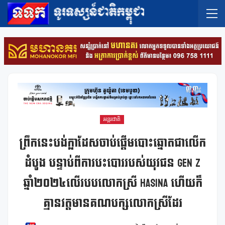
អន្តរជាតិ
ព្រឹកនេះបង់ក្លាដែសចាប់ផ្តើមបោះឆ្នោតជាលើក
ដំបូង បន្ទាប់ពីការបះបោររបស់យុវជន Gen Z
ឆ្នាំ២០២៤លើរបបលោកស្រី Hasina ហើយក៏
គ្មានវត្តមានគណបក្សលោកស្រីដែរ