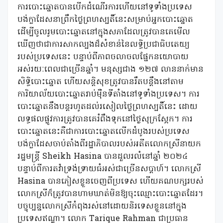
ការបោះឆ្នោតបានបើកដំណើរការហើយនៅទូទាំងប្រទេស
បង់ក្លាដែសនាព្រឹកថ្ងៃព្រហស្បតិ៍នេះសម្រាប់អ្នកបោះឆ្នោត
ដើម្បីចូលរូមបោះឆ្នោតនៅក្នុងសភាដែលត្រូវបានគេមើល
ឃើញថាជាការសាកល្បងដ៏សំខាន់នៃលទ្ធិប្រជាធិបតេយ្យ
របស់ប្រទេសនេះ បន្ទាប់ពីភាពចលាចលផ្នែកនយោបាយ
អស់រយៈពេលជាច្រើនឆ្នាំ។ មនុស្សជាង ១២៧ លាននាក់មាន
សិទ្ធិបោះឆ្នោត ហើយសន្តិសុខត្រូវបានរឹតបន្តឹងនៅតាម
ការិយាល័យបោះឆ្នោតរាប់ម៉ឺនទីតាំងនៅទូទាំងប្រទេស។ ការ
បោះឆ្នោតនឹងបន្តរហូតដល់រសៀលថ្ងៃព្រហស្បតិ៍នេះ ដោយ
លទ្ធផលផ្លូវការត្រូវបានគេរំពឹងទុកនៅថ្ងៃសុក្រស្អែក។ ការ
បោះឆ្នោតនេះគឺជាការបោះឆ្នោតលើកដំបូងរបស់ប្រទេស
បង់ក្លាដែសចាប់តាំងពីរដ្ឋាភិបាលរបស់អតីតលោកស្រីនាយក
រដ្ឋមន្ត្រី Sheikh Hasina បានដួលរលំនៅឆ្នាំ ២០២៤
បន្ទាប់ពីការតវ៉ាទ្រង់ទ្រាយធំអស់ជាច្រើនសប្តាហ៍។ លោកស្រី
Hasina បានភៀសខ្លួនចេញពីប្រទេស ហើយគណបក្សរបស់
លោកស្រីក៏ត្រូវបានហាមឃាត់មិនឱ្យចុះឈ្មោះបោះឆ្នោតដែរ។
បច្ចុប្បន្នលោកស្រីកំពុងរស់នៅដោយនិរទេសខ្លួននៅក្នុង
ប្រទេសឥណ្ឌា។ លោក Tarique Rahman ជាប្រធាន