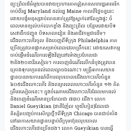
ព្យុះព្រិលដ៏ធំមួយបានវាយប្រហារភាគឦសានសហរដ្ឋអាមេរិក
ចាប់ពីរដ្ឋ Maryland ដល់រដ្ឋ Maine កាលពីថ្ងៃចន្ទនេះ
ដោយបង្ខំមនុស្សរាប់លាននាក់ត្រូវឱ្យស្នាក់នៅតែក្នុងផ្ទះ ចំ
ពេលមានខ្យល់បក់បោកខ្លាំង និងព្យុះព្រិល បន្ថែមដោយបិទ
សេវាដឹកជញ្ជូន បិទសាលារៀន និងអាជីវកម្មជាដើម។
ជើងហោះហើរចូល និងចេញពីទីក្រុង Philadelphia ភាគ
ច្រើនត្រូវបានផ្អាកសម្រាប់ពេលវេលាព្រឹកនេះ ដោយសេវាកម្ម
ចាប់ផ្តើមដំណើរការឡើងវិញនៅម៉ោងប្រហែលជា
២និង២០នារីរសៀល។ ការចេញដំណើរលើកដំបូងត្រូវបាន
គ្រោងទុករហូតដល់ពេលល្ងាចឯណោះ។ មន្ត្រីអាកាសយាន
ដ្ឋានបានរាយការណ៍ពីការលុបចោលជើងហោះហើរចំនួន
៦០៥ជើងហោះហើរ និងពន្យារពេលហោះហើរចំនួន ១២ គិត
ត្រឹមរសៀលនេះ។ ក្នុងចំណោមជើងហោះហើរដែលមកដល់
និងចេញដំណើរមានប្រហែលជា ៧៣០ ជើង។ លោក
Daniel Gueyikian (ដានីញ៉ែល ហ្កូយីកៀន)ដែលជា
និស្សិតបញ្ចប់ការសិក្សាថ្មីៗពីទីក្រុង Chicago បានជាប់គាំង
នៅអាកាសយានដ្ឋានបន្ទាប់ពីក្រុមហ៊ុនលុបចោល
ជើងហោះហើរជាច្រើនដង។ លោក Gueyikian បានធ្វើ