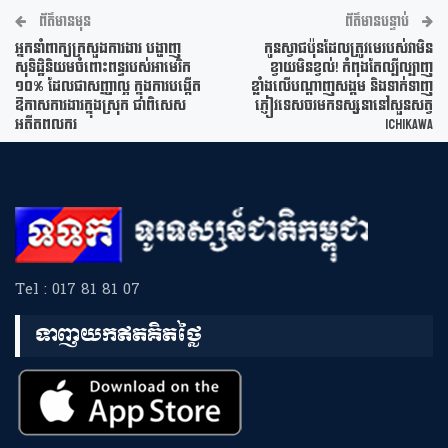
ព័ត៌មានមុន
ព័ត៌មានបន្ទាប់
អ្នកនាំពាក្យក្រសួងការងារ បង្ហាញ
កូនស្វាជប៉ុនដែលត្រូវមេរបស់វាមិន
សុទិដ្ឋិនិយមចំពោះពន្ធរបស់អាមេរិក
ខ្វាយមិនខ្វល់! កំពុងតែល្បីល្បាញ
១០% ដែលជាសញ្ញាល្អ ក្នុងការបង្កើត
ខ្លាំងលើបណ្ដាញសង្គម និងទាក់ទាញ
ឱកាសការងារក្នុងស្រុក ជាពិសេស
ភ្ញៀវទេសចរមកទស្សនានៅសួនសត្វ
អតីតពលករ
Ichikawa
Tel : 017 81 81 07
ទាញយកឥតគិតថ្លៃ