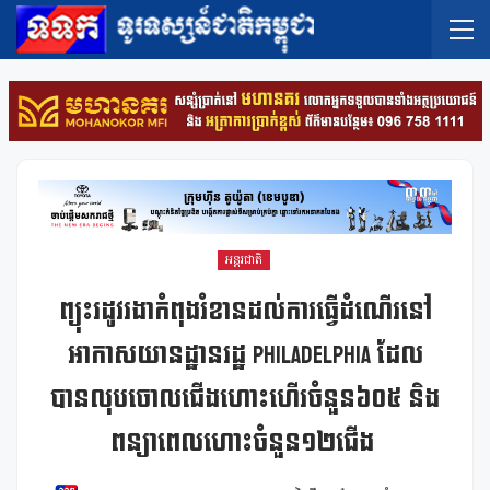
អន្តរជាតិ
ព្យុះរដូវរងាកំពុងរំខានដល់ការធ្វើដំណើរនៅ
អាកាសយានដ្ឋានរដ្ឋ Philadelphia ដែល
បានលុបចោលជើងហោះហើរចំនួន៦០៥ និង
ពន្យាពេលហោះចំនួន១២ជើង