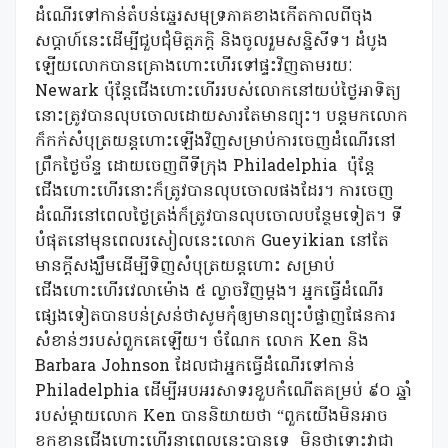
ដំណើរទៅកាន់តំបន់ឆ្នេរសមុទ្រភាគខាងកើតកាលពីចុង
សប្តាហ៍នេះដើម្បីជួបជុំមិត្តភក្តិ និងចូលរួមសន្និសីទ។ ដំបូង
ឡើយលោកបានគ្រោងហោះហើរទៅផ្ទះវិញតាមរយៈ
Newark ប៉ុន្តែជើងហោះហើររបស់លោកនៅយប់ថ្ងៃអាទិត្យ
នោះត្រូវបានលុបចោលដោយសារតែមានព្យុះ។ បន្តមកលោក
ក៏កក់សំបុត្រយន្តហោះឡើងវិញសម្រាប់ការចេញដំណើរនៅ
ព្រឹកថ្ងៃច័ន្ទ ដោយចេញពីទីក្រុង Philadelphia
ប៉ុន្តែ
ជើងហោះហើរនោះក៏ត្រូវបានលុបចោលផងដែរ។ ការចេញ
ដំណើរនៅពេលថ្ងៃត្រង់ក៏ត្រូវបានលុបចោលបន្ថែមទៀត។ ទី
បំផុតនៅមុនពេលរសៀលនេះលោក Gueyikian នៅតែ
មានក្តីសង្ឃឹមដើម្បីទិញសំបុត្រយន្តហោះ សម្រាប់
ជើងហោះហើរវេលាម៉ោង ៥ ល្ងាចវិញម្តង។ អ្នកធ្វើដំណើរ
ផ្សេងទៀតបានបន់ស្រន់ថាសូមកុំឲ្យមានព្យុះបំផ្លាញផែនការ
សំខាន់ៗរបស់ពួកគេឡើយ។ ចំណែក លោក Ken និង
Barbara Johnson ដែលជាអ្នកធ្វើដំណើរទៅកាន់
Philadelphia ដើម្បីអបអរសាទរខួបកំណើតគម្រប់ ៩០ ឆ្នាំ
របស់ម្តាយលោក Ken បាននិយាយថា “ពួកយើងមិនអាច
ខកខានជើងហោះហើរនាពេលនេះបានទេ
មិនថាទោះវាជា