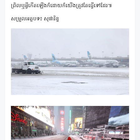
ព្រិលឬអ្វីកើតឡើងក៏ដោយក៏យើងត្រូវតែធ្វើទៅដែរ៕
សម្រួលអត្ថបទ៖ សុផារិន្ទ