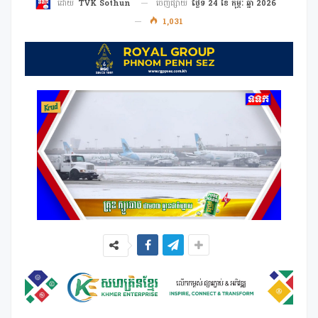
ចេញផ្សាយ
ថ្ងៃទី 24 ខែ កុម្ភៈ ឆ្នាំ 2026
ដោយ
TVK Sothun
1,031