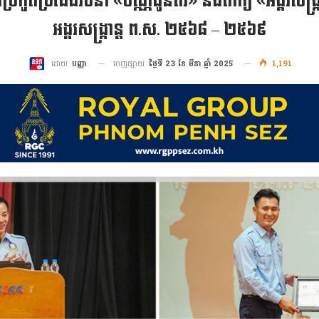
្រកួតប្រជែងរចនា «បណ្ណជូនពរ» និងពាក្យ «អង្គរសង្ក្រាន្
អង្គរសង្ក្រាន្ត ព.ស. ២៥៦៨ – ២៥៦៩
ចេញផ្សាយ
ថ្ងៃទី 23 ខែ មីនា ឆ្នាំ 2025
1,191
ដោយ
បញ្ញា