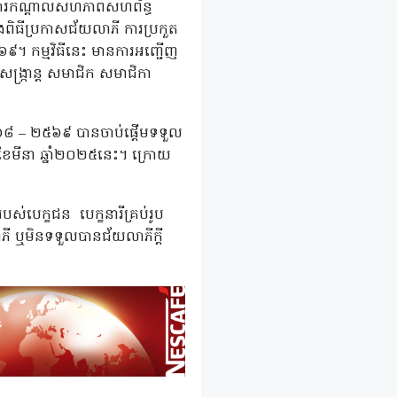
ិការកណ្ដាលសហភាពសហព័ន្ធ
្នុងពិធីប្រកាសជ័យលាភី ការប្រកួត
២៥៦៩។ កម្មវិធីនេះ មានការអញ្ជើញ
គរសង្ក្រាន្ត សមាជិក សមាជិកា
ស. ២៥៦៨ – ២៥៦៩ បានចាប់ផ្ដើមទទួល
២ ខែមីនា ឆ្នាំ២០២៥នេះ។ ក្រោយ
់បេក្ខជន បេក្ខនារីគ្រប់រូប
ី ឬមិនទទួលបានជ័យលាភីក្តី