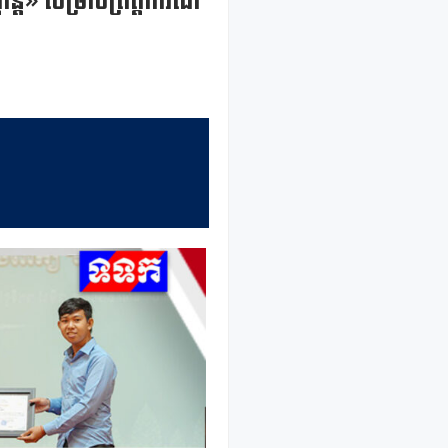
ត» សម្រាប់ព្រឹត្តិការណ៍