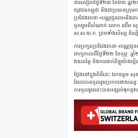
នារសៀលថ្ងៃទី២៣ ខែមីនា ឆ្នា
យុវជនកម្ពុជា និងជាប្រធានក្រុមកា
ប្រជែងរចនា «បណ្ណជូនពរ»និងពាក្យ
ចូលរួមពីសំណាក់ លោក ឈឹម សុធី ទីប
ស.ស.យ.ក. ព្រមទាំងសិស្ស និស្ស
ការប្រកួតប្រជែងរចនា «បណ្ណជូនពរ
ពាក្យកាលពីថ្ងៃទី២២ ខែកុម្ភៈ ឆ
វាយតម្លៃ និងការដាក់ពិន្ទុយ៉ាងល
ថ្លែងនៅក្នុងពិធីនេះ ឯកឧត្តម ស
ដែលបានចូលរួមប្រកបដោយឆន្ទៈក្
ការចូលរួមនេះបានបន្សល់ទុកនូវបទ