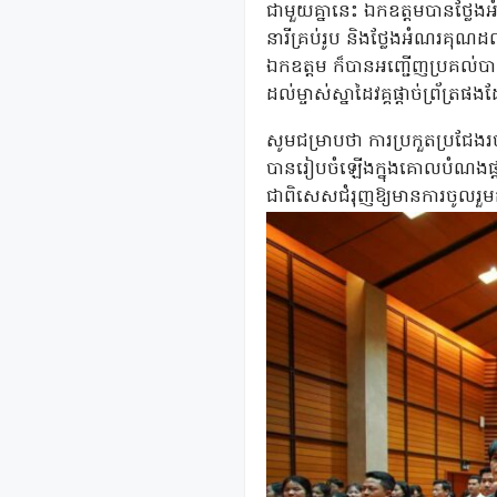
ជាមួយគ្នានេះ ឯកឧត្តមបានថ្លែង
នារីគ្រប់រូប និងថ្លែងអំណរគុណ
ឯកឧត្តម ក៏បានអញ្ជើញប្រគល់បាន
ដល់ម្ចាស់ស្នាដៃវគ្គផ្ដាច់ព្រ័ត្រផង
សូមជម្រាបថា ការប្រកួតប្រជែងរចនា
បានរៀបចំឡើងក្នុងគោលបំណងផ្ដ
ជាពិសេសជំរុញឱ្យមានការចូលរួមកាន់