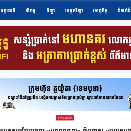
អន្តរជាតិ
សិល្ប​:
កីឡា
បច្ចេកវិទ្យា
សេដ្ឋកិច្ច
ទំនាក់ទ
ព័ត៌មានជាតិ