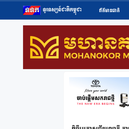
ព័ត៌មានជាតិ