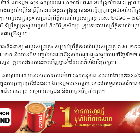
ំ២០២៥ ឯកឧត្តម សុខ សប្បាយណា សមាជិកគណៈអចិន្ត្រៃយ៍គណៈកម្មាធ
រងារប្រតិបត្តិនៃព្រឹត្តិការណ៍អង្គរសង្ក្រាន្ត បានអញ្ជើញចូលរួមជាអធិបតីក
 «អង្គរសង្ក្រាន្ត» សម្រាប់ព្រឹត្តិការណ៍អង្គរសង្ក្រាន្ត ព.ស. ២៥៦៨ – 
្រឹក្សាក្រសួងវប្បធម៌ និងវិចិត្រសិល្បៈ ក្រុមការងារនៃព្រឹត្តិការណ៍អង្
ិតជាច្រើនរូប។
»និងពាក្យ «អង្គរសង្ក្រាន្ត» សម្រាប់ព្រឹត្តិការណ៍អង្គរសង្ក្រាន្ត ព.
្នាំ២០២៥ និងបានបិទបញ្ចប់ការដាក់ពិន្ទុតាមបណ្ដាញសង្គមកាលពីថ្ងៃទី២
្អិតល្អន់ ក្រុមការងារបានរកឃើញម្ចាស់ជ័យលាភីទាំងពីរប្រកួត។
ុខ សប្បាយណា បានកោតសរសើរចំពោះសក្តានុភាព និងភាពច្នៃប្រឌិតខ្ពស់របស
នុងការប្រកួតប្រជែងនេះ។ ឯកឧត្តមបានបន្តថា ទោះជាទទួលបានជ័យលាភ
ពិសោធល្អៗ សម្រាប់បេក្ខជន និងបេក្ខនារីគ្រប់ៗរូប។