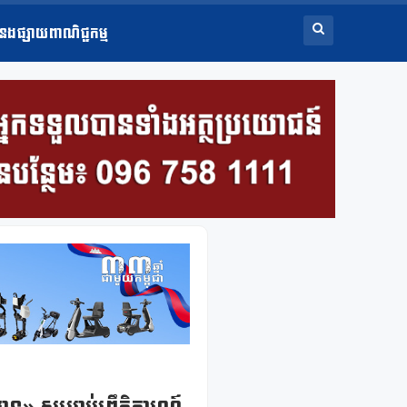
ំនងផ្សាយពាណិជ្ជកម្ម