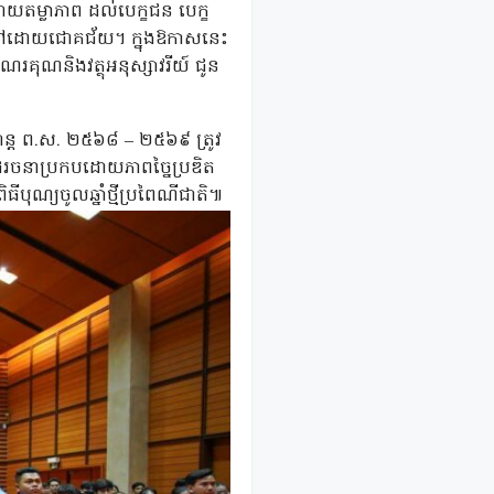
យតម្លាភាព ដល់បេក្ខជន បេក្ខ
ត្តទៅដោយជោគជ័យ។ ក្នុងឱកាសនេះ
រគុណនិងវត្ថុអនុស្សាវរីយ៍ ជូន
ក្រាន្ត ព.ស. ២៥៦៨ – ២៥៦៩ ត្រូវ
រចនាប្រកបដោយភាពច្នៃប្រឌិត
ធីបុណ្យចូលឆ្នាំថ្មីប្រពៃណីជាតិ៕