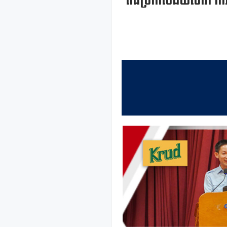
ពិធីប្រកាសជ័យលាភី ការប