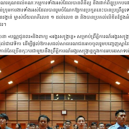
អំណរគុណដល់គណៈកម្មការទាំងអស់ដែលបានពិនិត្យ និងដាក់ពិន្ទុប្រកបដោ
ដល់ក្រុមការងារទាំងអស់ដែលបានរួមចំណែកឱ្យការប្រកួតនេះបានប្រព្រឹ
រង្វាន់ ម្ចាស់ជ័យលាភីលេខ ១ ដល់លេខ ៣ និងបានប្រគល់លិខិតថ្លែងអំណ
ដែរ។
 «បណ្ណជូនពរ»និងពាក្យ «អង្គរសង្ក្រាន្ត» សម្រាប់ព្រឹត្តិការណ៍អង្គរសង្
ល់ជាវេទិកា ដើម្បីផ្ដល់ឱកាសដល់សាធារណជនអាចចូលរួមបញ្ចេញស្នាដៃ
តែច្រើនកុះករជាមួយនឹងព្រឹត្តិការណ៍អង្គរសង្ក្រាន្តក្នុងការអបអរសាទរពិ