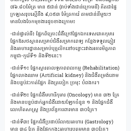
មានកម្ពស់ ២៤,៧ម៉ែត្រ ទទឹង ៣៧,៨០ ម៉ែត្រ និងបណ្តោយ
៧៦.៨០ម៉ែត្រ មាន ៥ជាន់ (រាប់ទាំងជាន់ក្រោមដី) គិតជាផ្ទៃ
ក្រឡាសរុបស្មើនឹង ៩,០៥៣ ម៉ែត្រការ៉េ តាមជាន់នីមួយៗ
មានបែងចែកមុខងារដូចខាងក្រោម៖
-ជាន់ផ្ទាល់ដី៖ ផ្នែកពិគ្រោះជំងឺក្រៅផ្នែកឯកទេសរោគកុមារ
ផ្នែកឱសថស្ថានសម្រាប់ជំងឺសម្រាកពេទ្យ កន្លែងទទួលភ្ញៀវ
និងអាហារដ្ឋានសម្រាប់បុគ្គលិកនៅចន្លោះរវាងអគារមិត្តភាព
កម្ពុជា-កូរ៉េទី១ និងទី២នេះ។
-ជាន់ទី១៖ ផ្នែកស្ដារតាលទ្ធភាពពលកម្ម (Rehabilitation)
ផ្នែកលាងឈាម (Artificial kidney) និងជំងឺតម្រង់នោម
និងបន្ទប់វះកាត់ផ្នែក និងត្រចៀក ច្រមុះ បំពងករ។
-ជាន់ទី២៖ ផ្នែកជំងឺមហារីកុមារ (Oncology) មាន ៣២ គ្រែ
និងមានបន្ទប់ដាក់អ្នកជំងឺដោយឡែកចំនួន ១ និងផ្នែកជំងឺ
លោហិតសាស្ត្រ និងប្រព័ន្ធការពារមាន ៣០គ្រែ។
-ជាន់ទី៣៖ ផ្នែកជំងឺប្រដាប់រំលាយអាហារ (Gastrology)
មាន ៣៤ គ្រែ និងផ្នែកកង្វះអាហារូបត្ថម្ភមាន ៣០គ្រែ។