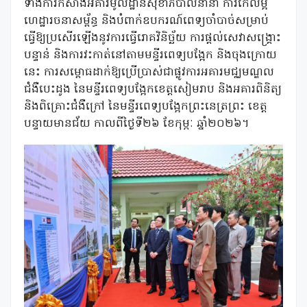
ទាំងការកសាងអគារមូលដ្ឋានសុខាភិបាលនានា ការកែលម្អ
ហេដ្ឋារចនាសម្ព័ន្ធ និងបំពាក់ឧបករណ៍ពេទ្យចាំបាច់សម្រាប់
ធ្វើឱ្យប្រសើរឡើងនូវការធ្វើរោគវិនិច្ឆ័យ ការផ្តល់សេវាសង្គ្រោះ
បន្ទាន់ និងការវះកាត់នៅតាមមន្ទីរពេទ្យបង្អែក និងចុងក្រោយ
នេះ ការសម្ពោធដាក់ឱ្យប្រើប្រាស់ជាផ្លូវការអគារមជ្ឈមណ្ឌល
ជំងឺបេះដូង នៃមន្ទីរពេទ្យបង្អែកខេត្តសៀមរាប និងអគារពិនិត្យ
និងពិគ្រោះជំងឺក្រៅ នៃមន្ទីរពេទ្យបង្អែកព្រះនេត្រព្រះ ខេត្ត
បន្ទាយមានជ័យ កាលពីថ្ងៃទី២៦ ខែកុម្ភៈ ឆ្នាំ២០២៦។