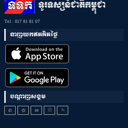
Tel : 017 81 81 07
ទាញយកឥតគិតថ្លៃ
បណ្តាញសង្គម