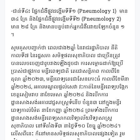
-ជាន់ទី៤៖ ផ្នែកជំងឺផ្លូវដង្ហើមទីទី១ (Pneumology 1) មាន
៣៤ គ្រែ និងផ្នែកជំងឺផ្លូវដង្ហើមទីទី២ (Pneumology 2)
មាន ២៨ គ្រែ និងមានបន្ទប់ដាក់អ្នកជំងឺដោយឡែកចំនួន ១
។
សូមគូសបញ្ជាក់ថា ពេលជាង២ឆ្នាំ នៃរាជរដ្ឋាភិបាល នីតិ
កាលទី៧ នៃរដ្ឋសភា សមិទ្ធផលសុខាភិបាល ជាច្រើនត្រូវ
បានលេចចេញជារូបរាងឡើងដូចជា ការសម្ពោធដាក់ឱ្យប្រើ
ប្រាស់ជាផ្លូវការ មន្ទីរពេទ្យជាតិ តេជោសន្តិភាព កាលពីខែ
តុលា ឆ្នាំ២០២៣, មន្ទីរពេទ្យតេជោសែនកោះធំ កាលពីខែមីនា
ឆ្នាំ២០២៤, អគារមណ្ឌលផ្តល់សេវា វះកាត់នៃមន្ទីរពេទ្យបង្អែក
ខេត្តសៀមរាប នាខែមេសា ឆ្នាំ២០២៤ និងបើកការ
ដ្ឋានសាងសង់អគារវេជ្ជសាស្រ្តទំនើប ចំនួន៣ នៅក្នុងមន្ទីរ
ពេទ្យកាល់ម៉ែត នាខែកញ្ញា ឆ្នាំ២០២៤ ព្រមទាំងបើកការ
ដ្ឋានសាងសង់មន្ទីរពេទ្យសាកលវិទ្យាល័យវិទ្យាសាស្រ្ត
សុខាភិបាល នៅទីតាំងទី៣ នាថ្ងៃទី១០ ខែធ្នូ ឆ្នាំ២០២៤។
លើសពីនេះ ក៏នៅមានសមិទ្ធផលសុខាភិបាលផ្សេងទៀត រួម