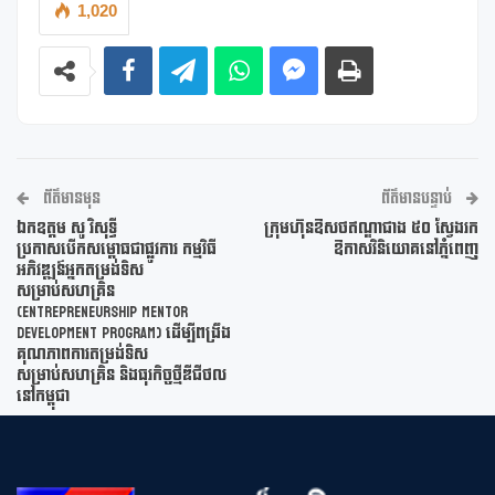
1,020
ព័ត៌មានមុន
ព័ត៌មានបន្ទាប់
ឯកឧត្តម សូ វិសុទ្ធី
ក្រុមហ៊ុនឱសថឥណ្ឌាជាង ៥០ ស្វែងរក
ប្រកាសបើកសម្ពោធជាផ្លូវការ កម្មវិធី
ឱកាសវិនិយោគនៅភ្នំពេញ
អភិវឌ្ឍន៍អ្នកតម្រង់ទិស
សម្រាប់សហគ្រិន
(Entrepreneurship Mentor
Development Program) ដើម្បីពង្រឹង
គុណភាពការតម្រង់ទិស
សម្រាប់សហគ្រិន និងធុរកិច្ចថ្មីឌីជីថល
នៅកម្ពុជា