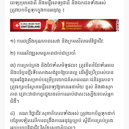
ពេទ្យកុមារជាតិ និងមន្ទីរពេទ្យជាតិ និងឯកជនទាំងអស់
ត្រូវយកចិត្តទុកក្នុងការអនុវត្ត ៖
១) ការពង្រឹងគុណភាពសេវា និងក្រមសីលធម៌វិជ្ជាជីវៈ
២) ការអភិវឌ្ឍសមត្ថភាពជាប់ជាប្រចាំ
៣) ការគ្រប់គ្រង និងថែទាំសមិទ្ធផល៖ ត្រូវខិតខំថែទាំអគារ
និងបរិក្ខារថ្មីទើបសាងសង់រួចឱ្យបានល្អ ដើម្បីប្រើប្រាស់បាន
យូរអង្វែងសម្រាប់បម្រើប្រយោជន៍សាធារណៈជនិរន្តរភាព។
ត្រូវរក្សាបរិស្ថានមន្ទីរពេទ្យឱ្យមានអនាម័យ ខ្ពស់ និងផាសុក
ភាព ព្រោះវាជាកត្តាជួយដល់ការឆាប់ជាសះស្បើយរបស់អ្នក
ជំងឺ។
៤) គណៈវិជ្ជាជីវៈសុខាភិបាលទាំងអស់ ត្រូវយកចិត្តទុកដាក់
បន្ថែមទៀតលើការពង្រឹងការអនុវត្តច្បាប់ ស្តីពីការគ្រប់គ្រង
អ្នកប្រកបវិជ្ជាជីវៈវិស័យសុខាភិបាល។