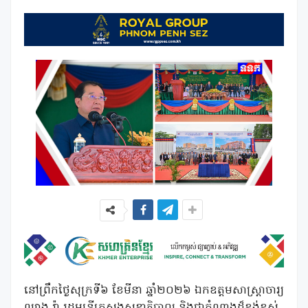
នៅព្រឹកថ្ងៃសុក្រទី៦ ខែមីនា ឆ្នាំ២០២៦ ឯកឧត្តមសាស្ត្រាចារ្យ
ឈាង រ៉ា រដ្ឋមន្ត្រីក្រសួងសុខាភិបាល និងជាតំណាងដ៏ខ្ពង់ខ្ពស់