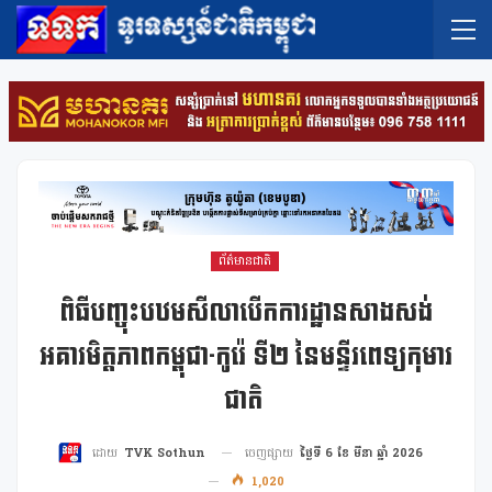
ព័ត៌មានជាតិ
ពិធីបញ្ចុះបឋមសីលាបើកការដ្ឋានសាងសង់
អគារមិត្តភាពកម្ពុជា-កូរ៉េ ទី២ នៃមន្ទីរពេទ្យកុមារ
ជាតិ
ចេញផ្សាយ
ថ្ងៃទី 6 ខែ មីនា ឆ្នាំ 2026
ដោយ
TVK Sothun
1,020