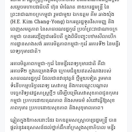
សម្តេចមហាបវរធិបតី ហ៊ុន ម៉ាណែត នាយករដ្ឋមន្រ្តី នៃ
ព្រះរាជាណាចក្រកម្ពុជា រួមជាមួយ ឯកឧត្តម គីម ឆាងយ៉ុង
(H.E. Kim Chang-Yong) ឯកអគ្គរដ្ឋទូតវិសាមញ្ញ និង
ពេញសមត្ថភាព នៃសាធារណរដ្ឋកូរ៉េ ប្រចាំព្រះរាជាណាចក្រ
កម្ពុជា បានអញ្ជើញជាអធិបតី ក្នុងពិធីបញ្ចុះបឋមសីលាបើក
ការដ្ឋានសាងសង់ អគារមិត្តភាពកម្ពុជា-កូរ៉េ អគារទី២ នៃមន្ទីរ
ពេទ្យកុមារជាតិ។
អគារមិត្តភាពកម្ពុជា-កូរ៉េ នៃមន្ទីរពេទ្យកុមារជាតិ គឺជា
អគារទី២ ក្នុងគម្រោងទី៣ ក្រោមជំនួយឥតសំណងរបស់
សាធារណរដ្ឋកូរ៉េ ដែលជានវានុវត្តន៍ ថ្មីមួយទៀត រួមមាន
ទំនើបកម្មបរិក្ខារពេទ្យ សេវាកម្ម និងការបណ្តុះបណ្តាល
បច្ចេកវិទ្យាវេជ្ជសាស្រ្តថ្មីៗ ដើម្បីបម្រើសេវាសុខភាពជូនកុមារ
កម្ពុជា ប្រកបដោយគុណភាព និងសមធម៌ សំដៅធ្វើឱ្យសុខ
ភាពកុមារ ប្រកបដោយសុខភាព និងសុខុមាលភាព។
ឆ្លៀតក្នុងឱកាសនោះដែរ ឯកឧត្តមសាស្រ្តាចារ្យរដ្ឋមន្រ្តី បាន
ផ្តល់នូវអនុសាសន៍ដល់ថ្នាក់ដឹកនាំក្រសួងសុខាភិបាល មន្ទីរ