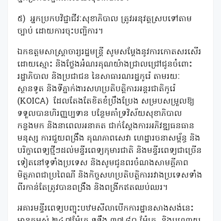
៥) អ្នកប្រកបវិជ្ជាជីវៈសុខាភិបាល ត្រូវអនុវត្តស្របទៅតាម
ច្បាប់ ដោយការចុះបញ្ជិការ។
ឯកឧត្តមសាស្រ្តាចារ្យរដ្ឋមន្រ្តី សូមសម្តែងនូវការកោតសរសើរ
ដោយស្មោះ និងថ្លែងអំណរគុណយ៉ាងជ្រាលជ្រៅជូនចំពោះ
រដ្ឋាភិបាល និងប្រជាជន នៃសាធារណរដ្ឋកូរ៉េ តាមរយៈ
ស្ថានទូត និងទីភ្នាក់ងារសហប្រតិបត្តិការអន្តរជាតិកូរ៉េ
(KOICA) ដែលតែងតែខិតខំប្រឹងប្រែង សម្របសម្រួលឱ្យ
ទទួលបានហិរញ្ញប្បទាន បន្ថែមគាំទ្រវិស័យសុខាភិបាល
កន្លងមក និងនាពេលអនាគត ជាក់ស្តែងការអភិវឌ្ឍធនធាន
មនុស្ស ការជួយពង្រឹង គុណភាពសេវា ហេដ្ឋារចនាសម្ព័ន្ធ និង
បរិក្ខាពេទ្យថ្មីៗដល់មន្ទីរពេទ្យកុមារជាតិ និងមន្ទីរពេទ្យជាច្រើន
ទៀតនៅទូទាំងប្រទេស និងសូមជូនពរចំណងសាមគ្គីភាព
មិត្តភាពជាប្រពៃណី និងកិច្ចសហប្រតិបត្តិការរវាងប្រទេសទាំង
ពីរកាន់តែត្រូវបានពង្រឹង និងពង្រីកឥតឈប់ឈរ។
អគារមន្ទីរពេទ្យបញ្ចុះបឋមសីលាបើកការដ្ឋានសាងសង់នេះ