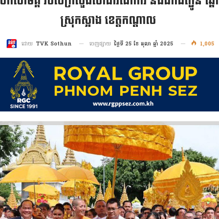
មហាសាមគ្គី របស់ក្រសួងសាធារណការ និងដឹកជញ្ជូន ឆ្ពោ
ស្រុកស្អាង ខេត្តកណ្តាល
ចេញផ្សាយ
ថ្ងៃទី 25 ខែ តុលា ឆ្នាំ 2025
1,005
ដោយ
TVK Sothun