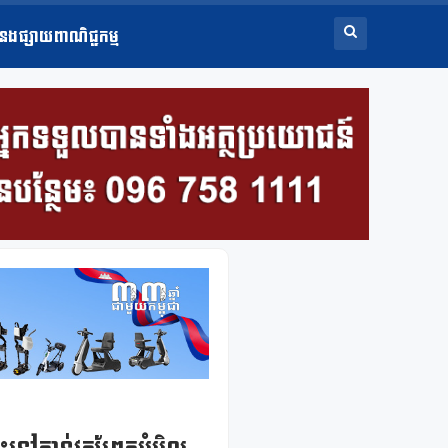
ំនងផ្សាយពាណិជ្ជកម្ម