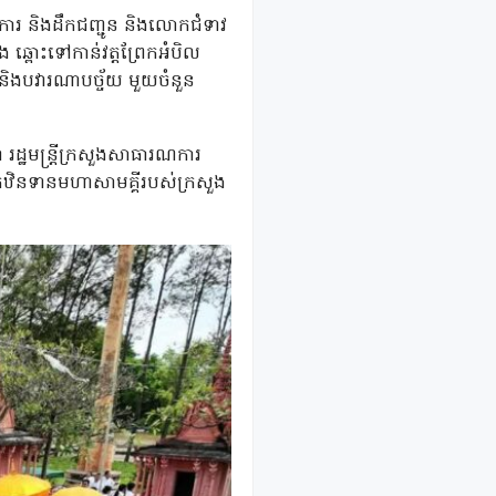
រណការ និងដឹកជញ្ជូន និងលោកជំទាវ
ួង ឆ្ពោះទៅកាន់វត្តព្រែកអំបិល
យ និងបវារណាបច្ច័យ មួយចំនួន
រដ្ឋមន្ត្រីក្រសួងសាធារណការ
ណ្យកឋិនទានមហាសាមគ្គីរបស់ក្រសួង