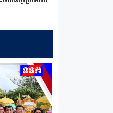
ះទៅកាន់វត្តព្រែកអំបិល