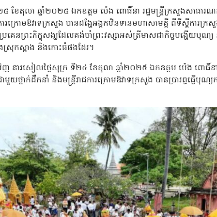
ទី២៥ ខែតុលា ឆ្នាំ២០២៥ ឯកឧត្តម ប៉េង ពោធិ៍នា រដ្ឋមន្ត្រីក្រសួងសាធា
រាជការក្រោមឱវាទក្រសួង បានដង្ហែអង្គកឋិនទានមហាសាមគ្គី ពីទីស្ដីការក្រស
េរប្រគេនព្រះភិក្ខុសង្ឃដែលគង់ចាំព្រះវស្សាអស់ត្រីមាសជាកិច្ចបង្ហើយបុណ្
នុងស្រុកស្អាង និងកោះធំផងដែរ។
ិញ នារសៀលថ្ងៃសុក្រ ទី២៤ ខែតុលា ឆ្នាំ២០២៥ ឯកឧត្តម ប៉េង ពោធិ៍នា 
មួយថ្នាក់ដឹកនាំ និងមន្ត្រីរាជការក្រោមឱវាទក្រសួង បានប្រារព្ធធ្វើបុ