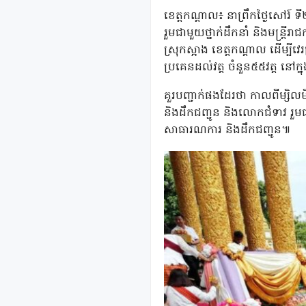
ខេត្តកណ្តាល៖ នាព្រឹកថ្ងៃសៅរ៍ 
រួមជាមួយថ្នាក់ដឹកនាំ និងមន្ត្រី
ស្រុកស្អាង ខេត្តកណ្តាល ដើម្បីវ
ប្រគេនដល់វត្ត ចំនួន៥៥វត្ត នៅក្
គួរបញ្ជាក់ផងដែរថា កាលពីម្សិលម
និងដឹកជញ្ជូន និងលោកជំទាវ រួមជា
សាធារណការ និងដឹកជញ្ជូន៕