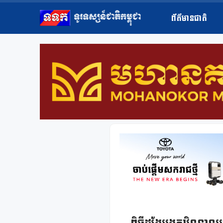
ព័ត៌មានជាតិ