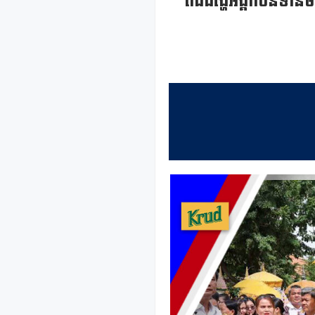
ពិធីដង្ហែអង្គកឋិនទាន