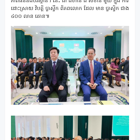
ភាពធន់នឹងបរិស្ថាន។ នេះ ជា ជំហាន ដ៏ សំខាន់ មួយ ក្នុង ការ
ដោះស្រាយ វិបត្តិ ប្លាស្ទីក ពិភពលោក ដែល មាន ប្លាស្ទិក ជាង
៤០០ លាន តោន៕