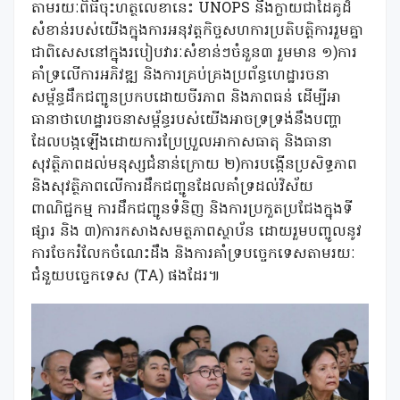
តាមរយៈពិធីចុះហត្ថលេខានេះ UNOPS នឹងក្លាយជាដៃគូដ៏
សំខាន់របស់យើងក្នុងការអនុវត្តកិច្ចសហការប្រតិបត្តិការរួមគ្នា
ជាពិសេសនៅក្នុងរបៀបវារៈសំខាន់ៗចំនួន៣ រួមមាន ១)ការ
គាំទ្រលើការអភិវឌ្ឍ និងការគ្រប់គ្រងប្រព័ន្ធហេដ្ឋារចនា
សម្ព័ន្ធដឹកជញ្ជូនប្រកបដោយចីរភាព និងភាពធន់ ដើម្បីអា
ធានាថាហេដ្ឋារចនាសម្ព័ន្ធរបស់យើងអាចទ្រទ្រង់នឹងបញ្ហា
ដែលបង្កឡើងដោយការប្រែប្រួលអាកាសធាតុ និងធានា
សុវត្ថិភាពដល់មនុស្សជំនាន់ក្រោយ ២)ការបង្កើនប្រសិទ្ធភាព
និងសុវត្ថិភាពលើការដឹកជញ្ជូនដែលគាំទ្រដល់វិស័យ
ពាណិជ្ជកម្ម ការដឹកជញ្ជូនទំនិញ និងការប្រកួតប្រជែងក្នុងទី
ផ្សារ និង ៣)ការកសាងសមត្ថភាពស្ថាប័ន ដោយរួមបញ្ចូលនូវ
ការចែករំលែកចំណេះដឹង និងការគាំទ្របច្ចេកទេសតាមរយៈ
ជំនួយបច្ចេកទេស (TA) ផងដែរ៕