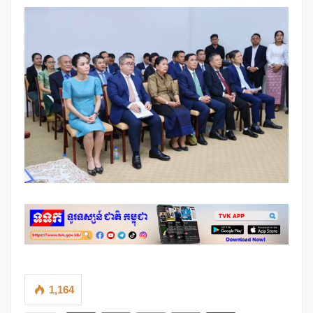
1,164