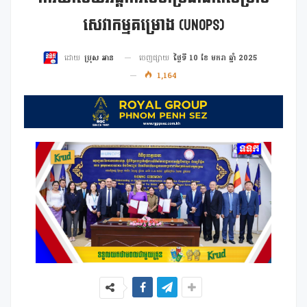
សេវាកម្មគម្រោង (UNOPS)
ចេញផ្សាយ
ថ្ងៃទី 10 ខែ មករា ឆ្នាំ 2025
ដោយ
ប្រុស អាន
1,164