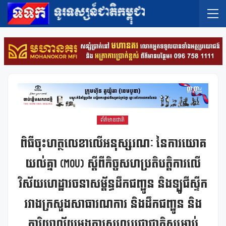
ព័ត៌មានជាតិ
ពិធីចុះហត្ថលេខាលើអនុស្សរណៈ នៃការយោគ
យល់គ្នា (MoU) ស្តីពីកិច្ចសហប្រតិបត្តិការលើ
វិស័យហេដ្ឋារចនាសម្ព័ន្ធដឹកជញ្ជូន និងឡូជីស្ទីក
រវាងក្រសួងសាធារណការ និងដឹកជញ្ជូន និង
ការិយាល័យអង្គការសហប្រជាជាតិសម្រាប់