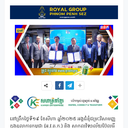
នៅព្រឹកថ្ងៃទី១៩ ខែសីហា ឆ្នាំ២០២៥ អង្គជំនុំជម្រះវិសាមញ្ញ
ក្នុងតុលាការកម្ពុជា (អ.វ.ត.ក.) និង សាកលវិទ្យាល័យប៊ែលធី