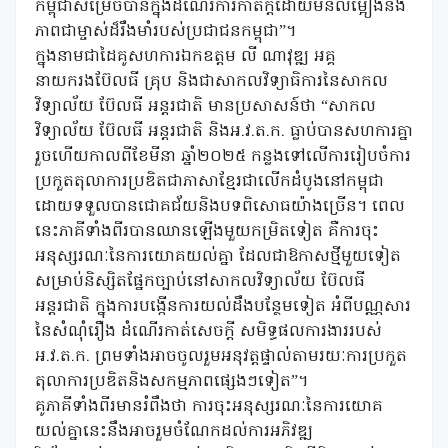
កម្ពុជាសម្រេចបានក្នុងដំណើរការកាត់ក្តីដោយមិនលម្អៀងនិង
ភាពជាម្ចាស់ដ៏រឹងមាំរបស់ប្រជាជនកម្ពុជា”។
ក្នុងនាមជាដៃគូសហការឯកឧត្តម លី ណាវុឌ្ឍ អគ្គ
នាយករងប៊ែលធី គ្រុប និងជាសាកលវិទ្យាធិការនៃសាកល
វិទ្យាល័យ ប៊ែលធី អន្តរជាតិ មានប្រសាសន៍ថា “សាកល
វិទ្យាល័យ ប៊ែលធី អន្តរជាតិ និងអ.វ.ត.ក. ធ្លាប់បានសហការគ្នា
រួចហើយកាលពីខែមីនា ឆ្នាំ២០២៥ កន្លងទៅលើការរៀបចំការ
ប្រកួតតុលាការប្រឌិតជាភាសាខ្មែរជាលើកដំបូងនៅកម្ពុជា
ដោយទទួលបានជោគជ័យនិងបទពិសោធយ៉ាងច្រើន។ ពេល
នេះភាគីទាំងពីរបានឈានឡើងមួយកម្រិតទៀត គឺការចុះ
អនុស្សរណៈនៃការយោគយល់គ្នា ដែលជាឱកាសថ្មីមួយទៀត
សម្រាប់និស្សិតផ្នែកច្បាប់នៅសាកលវិទ្យាល័យ ប៊ែលធី
អន្តរជាតិ ក្នុងការបង្កើនការយល់ដឹងបន្ថែមទៀត អំពីបណ្ណសារ
នៃសំណុំរឿង ដំណើរកាត់សេចក្តី សមិទ្ធផលការងាររបស់
អ.វ.ត.ក. ព្រមទាំងអាចចូលរួមអនុវត្តផ្ទាល់តាមរយៈការប្រកួត
តុលាការប្រឌិតនិងសកម្មភាពផ្សេងៗទៀត”។
គូភាគីទាំងពីរមានរំពឹងថា ការចុះអនុស្សរណៈនៃការយោគ
យល់គ្នានេះនឹងអាចរួមចំណែកដល់ការអភិវឌ្ឍ