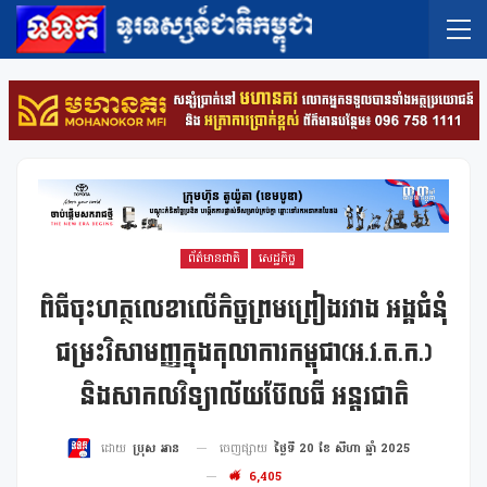
ព័ត៌មានជាតិ
សេដ្ឋកិច្ច
ពិធីចុះហត្ថលេខាលើកិច្ចព្រមព្រៀងរវាង អង្គជំនុំ
ជម្រះវិសាមញ្ញក្នុងតុលាការកម្ពុជា(អ.វ.ត.ក.)
និងសាកលវិទ្យាល័យប៊ែលធី អន្តរជាតិ
ចេញផ្សាយ
ថ្ងៃទី 20 ខែ សីហា ឆ្នាំ 2025
ដោយ
ប្រុស អាន
6,405