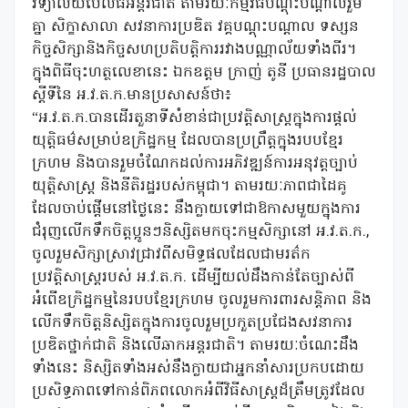
វិទ្យាល័យប៊ែលធីអន្តរជាតិ តាមរយៈកម្មវិធីបណ្ដុះបណ្ដាលរួម
គ្នា សិក្ខាសាលា សវនាការប្រឌិត វគ្គបណ្តុះបណ្តាល ទស្សន
កិច្ចសិក្សានិងកិច្ចសហប្រតិបត្តិការរវាងបណ្ណាល័យទាំងពីរ។
ក្នុងពិធីចុះហត្ថលេខានេះ ឯកឧត្តម ក្រាញ់ តូនី ប្រធានរដ្ឋបាល
ស្តីទីនៃ អ.វ.ត.ក.មានប្រសាសន៍ថា៖
“អ.វ.ត.ក.បានដើរតួនាទីសំខាន់ជាប្រវត្តិសាស្ត្រក្នុងការផ្តល់
យុត្តិធម៌សម្រាប់ឧក្រិដ្ឋកម្ម ដែលបានប្រព្រឹត្តក្នុងរបបខ្មែរ
ក្រហម និងបានរួមចំណែកដល់ការអភិវឌ្ឍន៍ការអនុវត្តច្បាប់
យុត្តិសាស្រ្ត និងនីតិរដ្ឋរបស់កម្ពុជា។ តាមរយៈភាពជាដៃគូ
ដែលចាប់ផ្តើមនៅថ្ងៃនេះ នឹងក្លាយទៅជាឱកាសមួយក្នុងការ
ជំរុញលើកទឹកចិត្តប្អូនៗនិស្សិតមកចុះកម្មសិក្សានៅ អ.វ.ត.ក.,
ចូលរួមសិក្សាស្រាវជ្រាវពីសមិទ្ធផលដែលជាមរត៌ក
ប្រវត្តិសាស្ត្ររបស់ អ.វ.ត.ក. ដើម្បីយល់ដឹងកាន់តែច្បាស់ពី
អំពើឧក្រិដ្ឋកម្មនៃរបបខ្មែរក្រហម ចូលរួមការពារសន្តិភាព និង
លើកទឹកចិត្តនិស្សិតក្នុងការចូលរួមប្រកួតប្រជែងសវនាការ
ប្រឌិតថ្នាក់ជាតិ និងលើឆាកអន្តរជាតិ។ តាមរយៈចំណេះដឹង
ទាំងនេះ និស្សិតទាំងអស់នឹងក្លាយជាអ្នកនាំសារប្រកបដោយ
ប្រសិទ្ធភាពទៅកាន់ពិភពលោកអំពីវិធីសាស្រ្តដ៏ត្រឹមត្រូវដែល