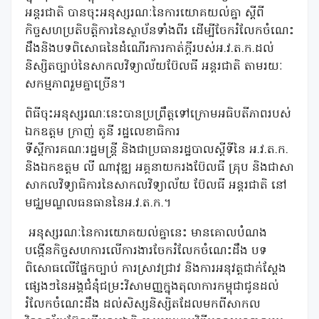
អន្តរជាតិ បានចុះអនុស្សរណៈនៃការយោគយល់គ្នា ស្តីពី
កិច្ចសហប្រតិបត្តិការនៃស្ថាប័នទាំងពីរ ដើម្បីចែករំលែកចំណេះ
ដឹងនិងបទពិសោធនៃដំណើរការកាត់ក្តីរបស់​អ.វ.ត.ក.ដល់
និស្សិតច្បាប់នៃសាកលវិទ្យាល័យប៊ែលធី អន្តរជាតិ តាមរយៈ
សកម្មភាពរួមគ្នាច្រើន។
ពិធីចុះអនុស្សរណៈនេះបានប្រព្រឹត្តទៅក្រោមអធិបតីភាពរបស់
ឯកឧត្ដម ក្រាញ់ តូនី រដ្ឋលេខាធិការ
ទីស្តីការគណៈរដ្ឋមន្រ្តី និងជាប្រធានរដ្ឋបាលស្តីទីនៃ អ.វ.ត.ក.
និងឯកឧត្តម លី ណាវុឌ្ឍ អគ្គនាយករងប៊ែលធី គ្រុប និងជាសា
សាកលវិទ្យាធិការនៃសាកលវិទ្យាល័យ ប៊ែលធី អន្តរជាតិ នៅ
មជ្ឈមណ្ឌលធនធាននៃអ.វ.ត.ក.។
​​​​ អនុស្សរណៈនៃការយោគយល់គ្នានេះ មានគោលបំណង
បង្កើនកិច្ចសហការលើការងារចែករំលែកចំណេះដឹង បទ
ពិសោធលើផ្នែកច្បាប់ ការស្រាវជ្រាវ និងការអនុវត្តជាក់ស្តែង
ផ្សេងៗនៃអង្គជំនុំជម្រះវិសាមញ្ញក្នុងតុលាការកម្ពុជាជូនដល់
រំលែកចំណេះដឹង ដល់សិស្សនិស្សិតដែលមកពីសាកល