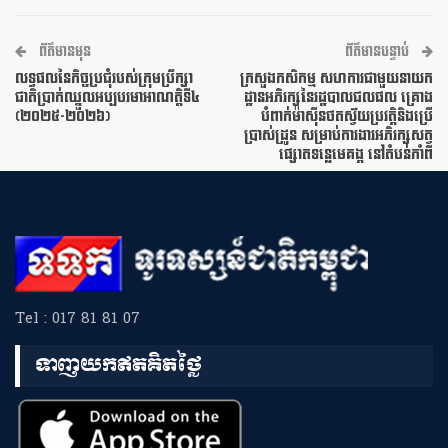
ព័ត៌មានមុន
ព័ត៌មានបន្ទាប់
លទ្ធផលនៃកិច្ចប្រជុំរបស់ក្រុមប្រឹក្សា
ក្រសួងកសិកម្ម សហការជាមួយនាយក
ជាតិប្រាក់ឈ្នួលអប្បបរមាអាណត្តិទី៤
ដ្ឋានអភិរក្សនៃរដ្ឋបាលជល​ផល គ្រោង
(២០២៥-២០២៦)
បំពាក់ម៉ាស៊ីនថតស្វ័យ​ប្រវត្តិនិងប្រើ
ប្រាស់ដ្រូន សម្រាប់ការងារអភិរក្សសត្វ
ផ្សោតទន្លេមេគង្គ នៅតំបន់កាំពី
Tel : 017 81 81 07
ទាញយកឥតគិតថ្លៃ