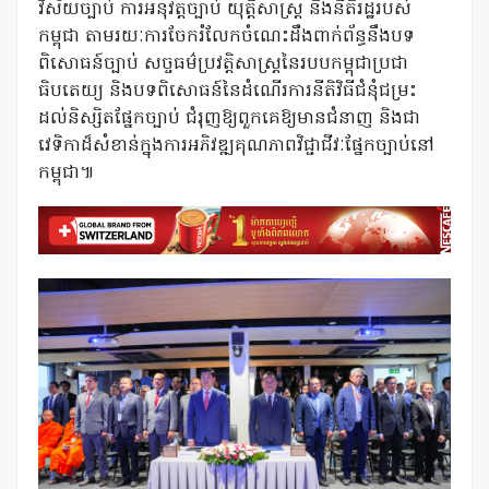
វិស័យច្បាប់ ការអនុវត្តច្បាប់ យុត្តិសាស្រ្ត និងនីតិរដ្ឋរបស់
កម្ពុជា តាមរយៈការចែករំលែកចំណេះដឹងពាក់ព័ន្ធនឹងបទ
ពិសោធន៍ច្បាប់ សច្ចធម៌ប្រវតិ្តសាស្ត្រនៃរបបកម្ពុជាប្រជា
ធិបតេយ្យ និងបទពិសោធន៍នៃដំណើរការនីតិវិធីជំនុំជម្រះ
ដល់និស្សិតផ្នែកច្បាប់ ជំរុញឱ្យពួកគេឱ្យមានជំនាញ និងជា
វេទិកាដ៏សំខាន់ក្នុងការអភិវឌ្ឍគុណភាពវិជ្ជាជីវៈផ្នែកច្បាប់នៅ
កម្ពុជា៕