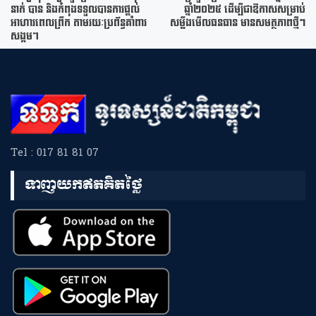
នាក់ បាន និងកំពុងទទួលបានការផ្ដល់
ឆ្នាំ២០២៥ ដើម្បីជាឱកាសសម្រាប់
អាហារពេលព្រឹក តាមរយៈប្រព័ន្ធគាំពារ
សម្លឹងមើលធនធាន មានសមត្ថភាពថ្មីៗ
សង្គម។
Tel : 017 81 81 07
ទាញយកឥតគិតថ្លៃ