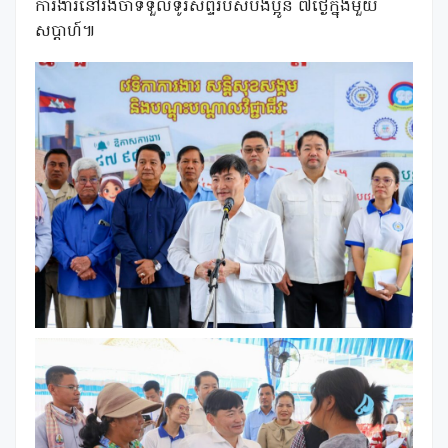
ការងារនៅរងចាំទទួលទូរសព្ទរបស់បងប្អូន ៧ថ្ងៃក្នុងមួយ
សប្តាហ៍៕