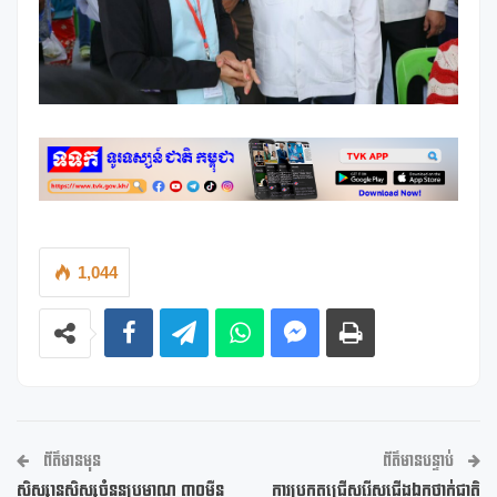
1,044
ព័ត៌មានមុន
ព័ត៌មានបន្ទាប់
សិស្សានុសិស្សចំនួនប្រមាណ ៣០ម៉ឺន
ការប្រកួតជ្រើសរើសជើងឯកថ្នាក់ជាតិ