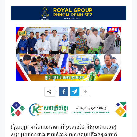
(ភ្នំពេញ)៖ អតីតពលករមកពីប្រទេសថៃ និងប្រជាពលរដ្ឋ
សរុបប្រមាណជាង ២ពាន់នាក់ បានចូលរួមនិងទទួលបាន