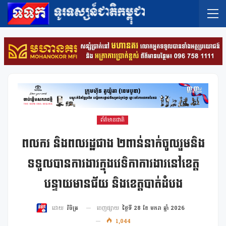
ព័ត៌មានជាតិ
ពលករ និងពលរដ្ឋជាង ២ពាន់នាក់ចូលរួមនិង
ទទួលបានការងារក្នុងវេទិកាការងារនៅខេត្ត
បន្ទាយមានជ័យ និងខេត្តបាត់ដំបង
ចេញផ្សាយ
ថ្ងៃទី 28 ខែ មករា ឆ្នាំ 2026
ដោយ
វិចិត្រ
1,044