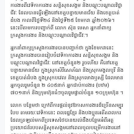
ការងារពីវេទិកាការងារ សន្តិសុខសង្គម និងបណ្តុះបណ្តាលវិជ្ជា
ជីវៈ ដែលបានធ្វើឡើងនៅខេត្តបន្ទាយមានជ័យ និងខេត្តបាត់
ដំបង កាលពីថ្ងៃទី២៤ និងថ្ងៃទី២៥ ខែមករា ឆ្នាំ២០២៦។
នេះបើតាមការបញ្ជាក់ពី លោក ស៊ុន មេសា អ្នកនាំពាក្យ
ក្រសួងការងារ និងបណ្តុះបណ្តាលវិជ្ជាជីវៈ។
អ្នកនាំពាក្យក្រសួងការងារបានបញ្ជាក់ថា ក្នុងខែមករានេះ
ក្រសួងការងារបានរៀបចំវេទិកាការងារ សន្តិសុខសង្គម និង
បណ្តុះបណ្តាលវិជ្ជាជីវៈ នៅខេត្តចំនួន២ រួចហើយ គឺនៅខេត្ត
បន្ទាយមានជ័យ ក្នុងស្រុកសិរីសោភ័ណ និងស្រុកមង្គលបូរី និង
ខេត្តបាត់ដំបង ក្នុងស្រុកបវេល និងស្រុកមោងឫស្សី ដែលមាន
អ្នកចូលរួមចំនួន ២ ៤០៥នាក់ អ្នកជាប់ការងារ (បឋម)
៧០១នាក់ និងក្រុមហ៊ុនធំៗចូលរួមផ្ទាល់ចំនួន ១០ក្រុមហ៊ុន ។
លោក បន្ថែមថា ក្រៅពីការផ្តល់នូវឱកាសការងារដ៏ច្រើនសម្បូរ
បែប តាមរយៈវេទិកានេះ ពលរដ្ឋខ្មែរ និងបងប្អូនអតីតពលករ
ដែលត្រឡល់មកពីប្រទេសថៃបានយល់ដឹងបន្ថែមអំពីអត្ថ
ប្រយោជន៍របបសន្តិសុខសង្គមនៅពេលចូលបម្រើការងារនៅ