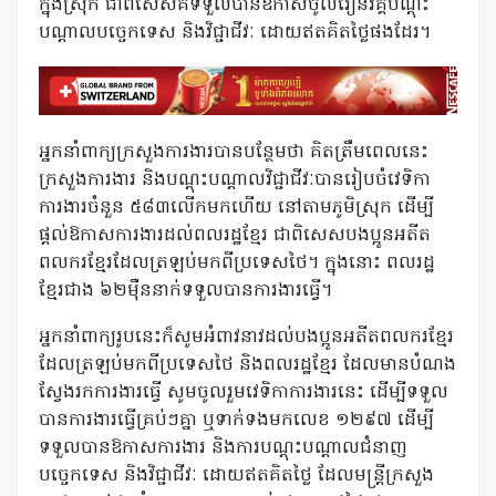
ក្នុងស្រុក ជាពិសេសគឺទទួលបានឱកាសចូលរៀនវគ្គបណ្តុះ
បណ្តាលបច្ចេកទេស និងវិជ្ជាជីវៈ ដោយឥតគិតថ្លៃផងដែរ។
អ្នកនាំពាក្យក្រសួងការងារបានបន្ថែមថា គិតត្រឹមពេលនេះ
ក្រសួងការងារ និងបណ្តុះបណ្តាលវិជ្ជាជីវៈបានរៀបចំវេទិកា
ការងារចំនួន ៥៨៣លើកមកហើយ នៅតាមភូមិស្រុក ដើម្បី
ផ្តល់ឱកាសការងារដល់ពលរដ្ឋខ្មែរ ជាពិសេសបងប្អូនអតីត
ពលករខ្មែរដែលត្រឡប់មកពីប្រទេសថៃ។ ក្នុងនោះ ពលរដ្ឋ
ខ្មែរជាង ៦២ម៉ឺននាក់ទទួលបានការងារធ្វើ។
អ្នកនាំពាក្យរូបនេះក៏សូមអំពាវនាវដល់បងប្អូនអតីតពលករខ្មែរ
ដែលត្រឡប់មកពីប្រទេសថៃ និងពលរដ្ឋខ្មែរ ដែលមានបំណង
ស្វែងរកការងារធ្វើ សូមចូលរួមវេទិកាការងារនេះ ដើម្បីទទួល
បានការងារធ្វើគ្រប់ៗគ្នា ឬទាក់ទងមកលេខ ១២៩៧ ដើម្បី
ទទួលបានឱកាសការងារ និងការបណ្តុះបណ្តាលជំនាញ
បច្ចេកទេស និងវិជ្ជាជីវៈ ដោយឥតគិតថ្លៃ ដែលមន្ត្រីក្រសួង