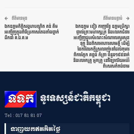
ព័ត៌មានមុន
ព័ត៌មានបន្ទាប់
ឯកឧត្តមកិត្តិសង្គហបណ្ឌិត គន់ គីម
ឯកឧត្តម ខៀវ កាញារីទ្ធ ឧត្តមប្រឹក្សា
អញ្ជើញក្នុងពិធីប្រកាសតែងតាំងថ្នាក់
ផ្ទាល់ព្រះមហាក្សត្រ និងលោកជំទាវ
ដឹកនាំ គ.ជ.គ.ម
អញ្ជើញជួបសំណេះសំណាលសួរសុខ
ទុក្ខ និងពិសាអាហារសាមគ្គី ដើម្បី
ចែករំលែកក្ដីស្រលាញ់ទៅដល់កុមារ
ពិការភ្នែក គថ្លង់ កំព្រា ចំនួន១៩៥នាក់
និងលោកគ្រូ អ្នកគ្រូ នៅវិទ្យាល័យអប់រំ
ពិសេសកំពង់ចាម
Tel : 017 81 81 07
ទាញយកឥតគិតថ្លៃ