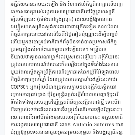
អគ្គីភ័យបានឆាបឆេះឡើង និង រំខានដល់កិច្ចពិភាក្សាលើបញ្ហា
អាកាសធាតុរបស់អង្គការសហប្រជាជាតិនៅថ្ងៃព្រហស្បតិ៍
ម្សិលមិញនេះ (ម៉ោងនៅក្នុងស្រុក) ដោយបង្ខំឱ្យមានការ
ជម្លៀសមនុស្សនិងស្តង់ការងារជាជាច្រើនទៀត ខណៈដែល
កិច្ចពិភាក្សានោះនៅសល់តែពីរថ្ងៃទៀតប៉ុណ្ណោះដើម្បីបញ្ចប់
ហើយអ្នកចរចាគ្រប់ភាគីពាក់ព័ន្ធមិនទាន់បានប្រកាសពីកិច្ច
ព្រមព្រៀងសំខាន់ៗណាមួយនៅឡើយទេ។ មន្ត្រីបាន
និយាយថាគ្មាននរណាម្នាក់រងរបួសនោះឡើយ។ អគ្គីភ័យនេះ
ត្រូវបានរាយការណ៍ថាបានកើតឡើងនៅក្នុងទីតាំងនៃសាល
មួយដែលស្ថិតក្នុងព្រឹត្តិការណ៍ក្រៅឆាកនៃកម្មវិធីអំឡុងពេល
កិច្ចពិភាក្សាប្រចាំឆ្នាំ ដែលត្រូវបានគេស្គាល់នៅឆ្នាំនេះថាជា
COP30។ អ្នករៀបចំបានប្រកាសភ្លាមៗថាអគ្គីភ័យស្ថិតនៅ
ក្រោមការគ្រប់គ្រង ប៉ុន្តែមន្ត្រីពន្លត់អគ្គីភ័យបានបញ្ជាឱ្យរុះរើ
ទីតាំងទាំងមូលចេញដើម្បីត្រួតពិនិត្យសុវត្ថិភាពជាថ្មី ទោះបីវា
មិនច្បាស់ទេថាតើពេលណានឹងត្រូវដំណើរការឡើងវិញនោះ។
រយៈពេលពីរទៅបីម៉ោងមុនពេលអគ្គីភ័យឆាបឆេះ អគ្គលេខាធិ
ការអង្គការសហប្រជាជាតិ លោក António Guterres បាន
ជំរុញឱ្យប្រទេសនានាចូលរួមសម្របសម្រួល និងបង្ហាញពីឆន្ទៈ