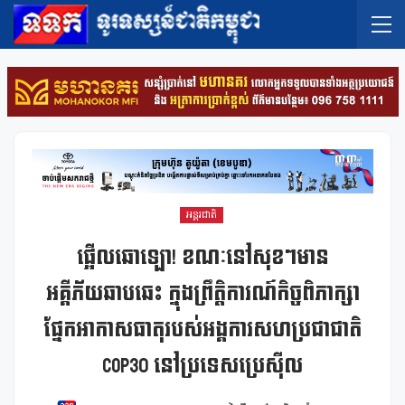
អន្តរជាតិ
ផ្អើលឆោឡោ! ខណៈនៅសុខៗមាន
អគ្គីភ័យឆាបឆេះ ក្នុងព្រឹត្តិការណ៍កិច្ចពិភាក្សា
ផ្នែកអាកាសធាតុរបស់អង្គការសហប្រជាជាតិ
COP30 នៅប្រទេសប្រេស៊ីល