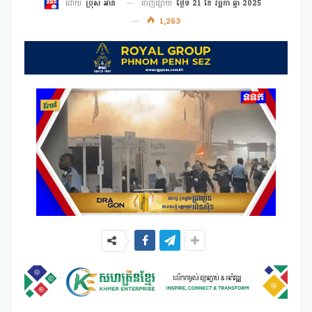
ចេញផ្សាយ
ថ្ងៃទី 21 ខែ វច្ឆិកា ឆ្នាំ 2025
ដោយ
ប្រុស អាន
1,263