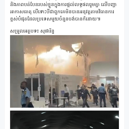
និងភាពបត់បែនរបស់ខ្លួនក្នុងការផ្តល់លទ្ធផលរួមគ្នា លើបញ្ហា
អាកាសធាតុ បើទោះបីជាពួកគេមិនបានអនុវត្តតាមវិធានការ
ខ្ពស់បំផុតដែលប្រទេសមួយចំនួនចង់បានក៏ដោយ៕
សម្រួលអត្ថបទ៖ សុផារិន្ទ