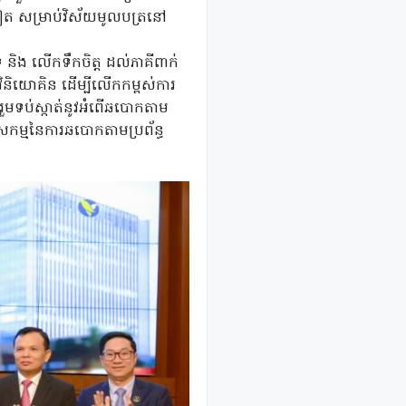
ទៀត សម្រាប់វិស័យមូលបត្រនៅ
្រ និង លើកទឹកចិត្ត ដល់ភាគីពាក់
វិនិយោគិន ដើម្បីលើកកម្ពស់ការ
រួមទប់ស្កាត់នូវអំពើឆបោកតាម
ាអសកម្មនៃការឆបោកតាមប្រព័ន្ធ