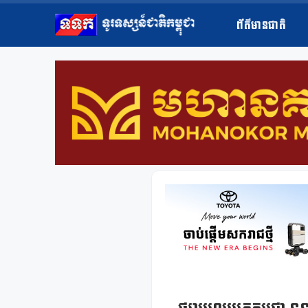
ព័ត៌មានជាតិ