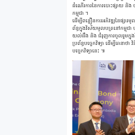
ដំណើរការនៃការបោះផ្សាយ និង ច
កម្ពុជា ។
ដើម្បីពន្លឿនការអភិវឌ្ឍនៃផ្សារមូ
ព័ន្ធក្នុងវិស័យមូលបត្រនៅកម្ពុ
យល់ដឹង និង ជំរុញការចូលរួមក្ន
ប្រព័ន្ធបច្ចេកវិទ្យា ដើម្បីធាន
បច្ចេកវិទ្យានេះ ៕