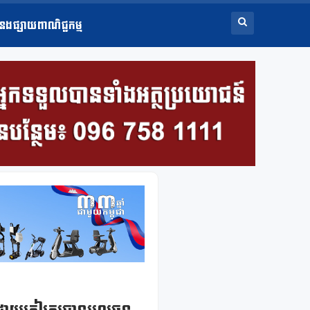
ំនងផ្សាយពាណិជ្ជកម្ម