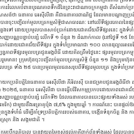
គាំទ្រលើកស្ទួយសហគ្រាសក្នុងស្រុក, ធុរកិច្ចថ្មី និង សហគ្រិនភាព ព្រមទ
ការរំលោភបំពានបូរណភាពទឹកដីនៃព្រះរាជាណាចក្រកម្ពុជា ពីសំណាក់ប្
រសាសន៍ថា ធនាគារ អេស៊ីលីដា គឺជាធនាគារពាណិជ្ជ ដែលមានបណ្តាញប្រ
បានចុះបញ្ជីលក់មូលបត្រកម្មសិទ្ធិជាសាធារណៈ នៅលើទីផ្សារគោលនៃផ្សា
កន្លងទៅ ដោយប្រមូលបានសាច់ប្រាក់ដោយជោគជ័យពីទីផ្សារនេះ ក្នុងទំ
សញ្ញាបណ្ណបន្ទាប់បន្សំ លើកទី ១ ចំនួន ២ ដំណាក់កាល (នៅថ្ងៃទី ១៥ ខែ មករ
ក់ដោយជោគជ័យពីទីផ្សារ ក្នុងទំហំប្រមាណជា ១០០ លានដុល្លារអាមេរ
្បន្នភាពទីផ្សារមូលបត្រជូនអង្គពិធី ដោយគិតត្រឹមថ្ងៃនេះ ផ្សារមូលបត្រកម្ព
មាន៖ ក្រុមហ៊ុនចុះបញ្ជីលក់មូលបត្រកម្មសិទ្ធិ ចំនួន ១១ និងក្រុមហ៊ុ
ូលបត្រ ទាំង ២៥ បានប្រមូលមូលធនសរុបពីទីផ្សារមូលបត្រ ក្នុងទំហំប្
ាយកប្រតិបត្តិនៃធនាគារ អេស៊ីលីដា ភីអិលស៊ី បានជម្រាបជូនអង្គពិធីថា ត
ា ឆ្នាំ ២០២៥, ធនាគារ អេស៊ីលីដា បានធ្វើបរិវិសកម្មប្រកបដោយភាពជោគ
ិញសញ្ញាបណ្ណបន្ទាប់បន្សំ លើកទី២ ដែលធនាគារបានបោះផ្សាយទាំងអស
រិក) ជាមួយនឹងអត្រាគូប៉ុង ៧,៥% ក្នុងមួយឆ្នាំ ។ ការណ៍នេះ បានផ្តល់
្នុងទំហំធំ ដើម្បីគាំទ្រប្រតិបត្តិការរបស់ធនាគារ, បង្កើនទំនុកចិត្ត និង 
នុងស្រុក និង សង្គមជាតិ ។
្រុមប្រឹក្សាភិបាល បានវាយតម្លៃខ្ពស់ដល់ភាគីពាក់ព័ន្ធទាំងអស់ ដែលបា