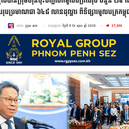
 ទទួលបានក្រុមហ៊ុនចុះបញ្ជីលក់មូលបត្រសរុប ចំនួន
រុបប្រមាណជា ៦៤៨ លានដុល្លារ ពីទីផ្សារមូលបត្រកម្ពុ
ចេញផ្សាយ
ថ្ងៃទី 8 ខែ តុលា ឆ្នាំ 2025
27,550
ដោយ
ប្រុស អាន