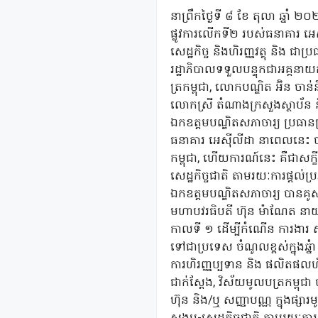
នាព្រឹកថ្ងៃទី ៨ ខែ តុលា ឆ្នាំ ២
ផ្លូវការលើកទី២ របស់ធនាគារ អេស
សេដ្ឋកិច្ច និងហិរញ្ញវត្ថុ និង ជ
រដ្ឋាភិបាលទទួលបន្ទុកជាអគ្គនាយ
ត្រកម្ពុជា, លោកបណ្ឌិត អ៊ិន ចា
លោកស្រី តំណាងក្រសួងស្ថាប័ន ន
ឯកឧត្តមបណ្ឌិតសភាចារ្យ ប្រធានក
ធនាគារ អេស៊ីលីដា នាពេលនេះ បានប
កម្ពុជា, ហើយការណ៍នេះ គឺជាសក្ខីភ
សេដ្ឋកិច្ចជាតិ តាមរយៈការផ្តល់
ឯកឧត្តមបណ្ឌិតសភាចារ្យ បានគូសរ
មហាបវរធិបតី ហ៊ុន ម៉ាណែត នាយករ
កាលទី ១ ដើម្បីកំណើន ការងារ សម
ទៅជាប្រទេស ចំណូលខ្ពស់ក្នុងឆ្ន
ការហិរញ្ញប្បទាន និង ផលិតផលហិរញ្
ជាក់ស្តែង, វិស័យមូលបត្រកម្ពុជ
ហ៊ុន និង/ឬ សញ្ញាបណ្ណ ក្នុងផ្ស