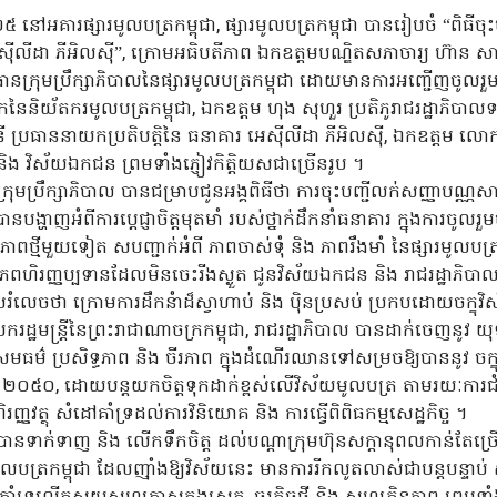
០២៥ នៅអគារផ្សារមូលបត្រកម្ពុជា, ផ្សារមូលបត្រកម្ពុជា បានរៀបចំ “ពិធីច
៊ីលីដា ភីអិលស៊ី”, ក្រោមអធិបតីភាព ឯកឧត្តមបណិ្ឌតសភាចារ្យ ហ៊ាន សា
ាប្រធានក្រុមប្រឹក្សាភិបាលនៃផ្សារមូលបត្រកម្ពុជា ដោយមានការអញ្ជើញចូលរួម
កនៃនិយ័តករមូលបត្រកម្ពុជា, ឯកឧត្តម ហុង សុហួរ ប្រតិភូរាជរដ្ឋាភិបា
ន់នី ប្រធាននាយកប្រតិបត្តិនៃ ធនាគារ អេស៊ីលីដា ភីអិលស៊ី, ឯកឧត្តម 
ិង វិស័យឯកជន ព្រមទាំងភ្ញៀវកិត្តិយសជាច្រើនរូប ។
្រុមប្រឹក្សាភិបាល បានជម្រាបជូនអង្គពិធីថា ការចុះបញ្ជីលក់សញ្ញាបណ្ណ
ង្ហាញអំពីការប្តេជ្ញាចិត្តមុតមាំ របស់ថ្នាក់ដឹកនាំធនាគារ ក្នុងការចូល
ាពថ្មីមួយទៀត សបញ្ជាក់អំពី ភាពចាស់ទុំ និង ភាពរឹងមាំ នៃផ្សារមូលបត្រកម
ប្រភពហិរញ្ញប្បទានដែលមិនចេះរីងស្ងួត ជូនវិស័យឯកជន និង រាជរដ្ឋាភិបា
ំលេចថា ក្រោមការដឹកនំាដ៏ស្វាហាប់ និង ប៉ិនប្រសប់ ប្រកបដោយចក្ខុវិ
ដ្ឋមន្ដ្រីនៃព្រះរាជាណាចក្រកម្ពុជា, រាជរដ្ឋាភិបាល បានដាក់ចេញនូវ យ
ធម៌ ប្រសិទ្ធភាព និង ចីរភាព ក្នុងដំណើរឈានទៅសម្រចឱ្យបាននូវ ចក្ខុវ
ំា ២០៥០, ដោយបន្តយកចិត្តទុកដាក់ខ្ពស់លើវិស័យមូលបត្រ តាមរយៈការជំរុញ
ញវត្ថុ សំដៅគាំទ្រដល់ការវិនិយោគ និង ការធ្វើពិពិធកម្មសេដ្ឋកិច្ច ។
ា បានទាក់ទាញ និង លើកទឹកចិត្ត ដល់បណ្តាក្រុមហ៊ុនសក្តានុពលកាន់តែច្
ារមូលបត្រកម្ពុជា ដែលញ៉ាំងឱ្យវិស័យនេះ មានការរីកលូតលាស់ជាបន្តបន្ទា