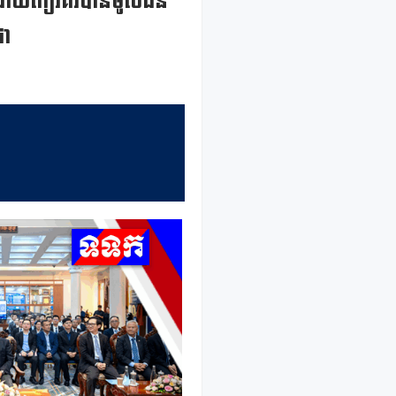
 ២៥ ដោយកៀរគរបានមូលធន
ជា