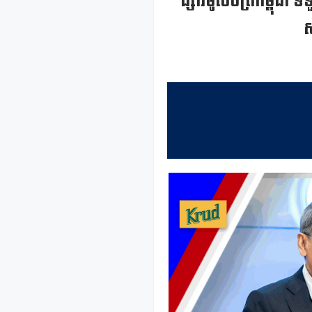
ផ្សារមូលបត្រកម្ពុជា
ស