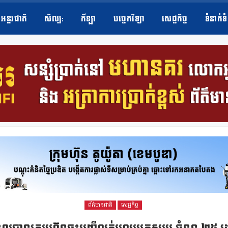
អន្តរជាតិ
សិល្ប​:
កីឡា
បច្ចេកវិទ្យា
សេដ្ឋកិច្ច
ទំនាក់ទ
ព័ត៌មានជាតិ
សេដ្ឋកិច្ច