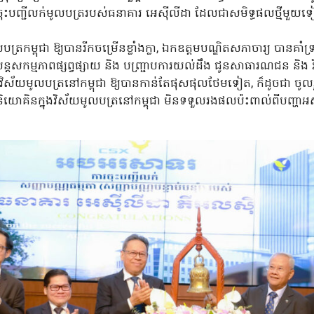
ុះបញ្ជីលក់មូលបត្ររបស់ធនាគារ អេស៊ីលីដា ដែលជាសមិទ្ធផលថ្មីមួយ
លបត្រកម្ពុជា ឱ្យបានរីកចម្រើនខ្លាំងក្លា, ឯកឧត្តមបណ្ឌិតសភាចារ្យ បានគាំទ
ជា បន្តសកម្មភាពផ្សព្វផ្សាយ និង បញ្ជ្រាបការយល់ដឹង ជូនសាធារណជន និង 
ុងវិស័យមូលបត្រនៅកម្ពុជា ឱ្យបានកាន់តែផុសផុលថែមទៀត, ក៏ដូចជា ចូល
ាថា វិនិយោគិនក្នុងវិស័យមូលបត្រនៅកម្ពុជា មិនទទួលរងផលប៉ះពាល់ពីបញ្ហ