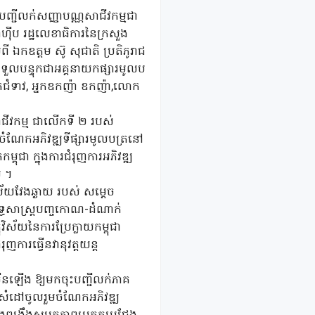
ុះបញ្ជីលក់សញ្ញាបណ្ណសាជីវកម្មជា
ហ៊ីប រដ្ឋលេខាធិការនៃក្រសួង
ពី ឯកឧត្តម ស៊ូ សុជាតិ ប្រតិភូរាជ
លទទួលបន្ទុកជាអគ្គនាយកផ្សារមូលប
លោកជំទាវ, អ្នកឧកញ៉ា ឧកញ៉ា,លោក
សាជីវកម្ម ជាលើកទី ២ របស់
រួមចំណែកអភិវឌ្ឍទីផ្សារមូលបត្រនៅ
្ពុជា ក្នុងការជំរុញការអភិវឌ្ឍ
ល ។
ស័យវែងឆ្ងាយ របស់ សម្ដេច
ុទ្ធសាស្រ្តបញ្ចកោណ-ដំណាក់
ិស័យនៃការប្រែក្លាយកម្ពុជា
ការធ្វើនវានុវត្តយន្ត
រើនឡើង ឱ្យមកចុះបញ្ជីលក់ភាគ
ប់ សំដៅចូលរួមចំណែកអភិវឌ្ឍ