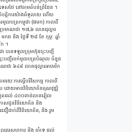
ាំងពង្រឹងសមត្ថភាពប្រកួតប្រជែង,
រទេសថៃ នៅតាមតំបន់ព្រំដែន ។
តិបត្តិការយ៉ាងធំទូលាយ ហើយ
រមូលបត្រកម្ពុជា (ផមក) កាលពី
ហំប្រមាណជា ១៧,៦ លានដុល្លារ
ា និង ថ្ងៃទី ២៨ ខែ កុម្ភៈ ឆ្នាំ
ិក ។
ុជា បានទទួលក្រុមហ៊ុនចុះបញ្ជី
នចុះបញ្ជីលក់មូលបត្របំណុល ចំនួន
រមាណជា ៦៤៨ លានដុល្លារអាមេរិក
ាមរយៈការធ្វើបរិវិសកម្ម កាលពី
ជ័យ ដោយមានវិនិយោគិនគុណវុឌ្ឍិ
់ រហូតដល់ ៤០០ពាន់លានរៀល
ឱកាសជូនវិនិយោគិន និង
ការជឿជាក់ពីវិនិយោគិន, និង រួម
នចូលរួមសហការ និង គាំទ្រ ដល់