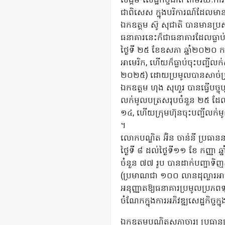
សង្គម-សេដ្ឋកិច្ចជាតិ តាមរយៈការ
ជាពិសេស ក្នុងបរិការណ៍ដែលមាន
ឯកឧត្តម ស៊ូ សុជាតិ បានមានប្
ធនាគារនេះក៏ជាធនាគារដែលធ្លាប់
ថ្ងៃទី ២៥ ខែឧសភា ឆ្នាំ២០២០ 
អាមេរិក, ហើយក៏ធ្លាប់ចុះបញ្ជីលក់
២០២៥) ដោយប្រមូលបានសាច់ប្រា
ឯកឧត្តម ហុង សុហួរ បានធ្វើបច្ចុប
លក់មូលបត្រសរុបចំនួន ២៥ ដែលរួម
១៤, ហើយក្រុមហ៊ុនចុះបញ្ជីលក់ម
។
លោកបណ្ឌិត អ៊ិន ចាន់នី ប្រធានន
ថ្ងៃទី ៨ ដល់ថ្ងៃទី១១ ខែ កញ្ញ
ចំនួន ៧៧ រូប បានដាក់បញ្ជាទ
(ប្រមាណជា ១០០ លានដុល្លារអាមេ
អនុញ្ញាតឱ្យធនាគារប្រមូលប្រភពទុនក
ចំណែកក្នុងការអភិវឌ្ឍសេដ្ឋកិច្ចក្
ឯកឧត្តមបណ្ឌិតសភាចារ្យ ប្រធានក