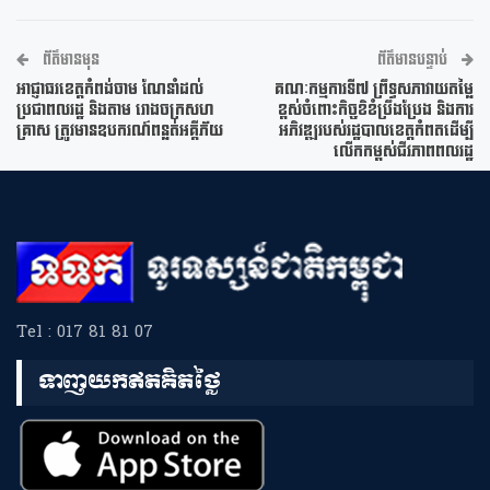
ព័ត៌មានមុន
ព័ត៌មានបន្ទាប់
អាជ្ញាធរខេត្តកំពង់ចាម ណែនាំដល់
គណៈកម្មការទី៧ ព្រឹទ្ធសភាវាយតម្លៃ
ប្រជាពលរដ្ឋ និងតាម រោងចក្រសហ
ខ្ពស់ចំពោះកិច្ចខិខំប្រឹងប្រែង និងការ
គ្រាស ត្រូវមានឧបករណ៍ពន្លត់អគ្គីភ័យ
អភិវឌ្ឍរបស់រដ្ឋបាលខេត្តកំពតដើម្បី
លើកកម្ពស់ជីវភាពពលរដ្ឋ
Tel : 017 81 81 07
ទាញយកឥតគិតថ្លៃ