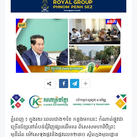
ភ្នំពេញ ៖ ក្នុងរយៈពេលជាង១ខែ កន្លងមកនេះ កំណាត់ផ្លូវជា
ច្រើនខ្សែនៅតំបន់ជុំវិញផ្សារដើមគរ ពិសេសមហាវិថីព្រះ
មុនីរ៉េត ម៉ៅសេទុងផ្លូវនិងផ្លូវលេខ២៣០ ស្ថិតក្នុងមូលដ្ឋាន