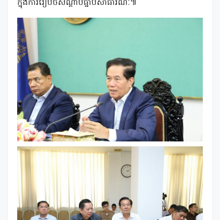
ក្នុងការរៀបចំសណ្តាប់ធ្នាប់សាធារណៈ៕