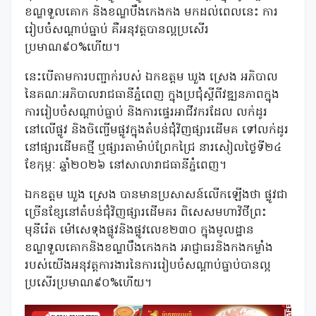
ខណ្ឌទួលគោក និងខណ្ឌបឹងកេងកង មកដល់ពេលនេះ ការ
រៀបចំសណ្តាប់ធ្នាប់ គឺអនុវត្តបានល្អប្រសើរ
ប្រមាណ៩០%ហើយ។
នេះបើតាមការបញ្ជាក់របស់ ឯកឧត្តម ឃួង ស្រេង អភិបាល
នៃគណៈអភិបាលរាជធានីភ្នំពេញ ក្នុងប្រជុំស្តីពីវឌ្ឍនភាពក្នុង
ការរៀបចំសណ្តាប់ធ្នាប់ និងការផ្ទេរអាជីវករដែល លក់ដូរ
នៅលើផ្លូវ និងចិញ្ចើមផ្លូវក្នុងតំបន់ជុំវិញផ្សារដើមគ ទៅលក់ដូរ
នៅផ្សារដើមគថ្មី ឬផ្សារតាម៉ាប់ព្រែកជ្រៃ នារសៀលថ្ងៃទី២៤
ខែកុម្ភៈ ឆ្នាំ២០២៦ នៅសាលារាជធានីភ្នំពេញ។
ឯកឧត្តម ឃួង ស្រេង បានមានប្រសាសន៍លើកឡើងថា ផ្លូវជា
ច្រើនខ្សែនៅតំបន់ជុំវិញផ្សារដើមគរ ពិសេសមហាវិថីព្រះ
មុនីរ៉េត ម៉ៅសេទុងផ្លូវនិងផ្លូវលេខ២៣០ ក្នុងមូលដ្ឋាន
ខណ្ឌទួលគោកនិងខណ្ឌបឹងកេងកង អាជ្ញាធរនិងកងកម្លាំង
របស់យើងអនុវត្តការងារនៃការរៀបចំសណ្តាប់ធ្នាប់បានល្អ
ប្រសើរប្រមាណ៩០%ហើយ។