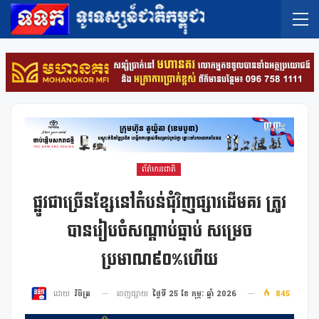
ព័ត៌មានជាតិ
ផ្លូវជាច្រើនខ្សែនៅតំបន់ជុំវិញផ្សារដើមគរ ត្រូវ
បានរៀបចំសណ្តាប់ធ្នាប់ សម្រេច
ប្រមាណ៩០%ហើយ
ចេញផ្សាយ
ថ្ងៃទី 25 ខែ កុម្ភៈ ឆ្នាំ 2026
845
ដោយ
វិចិត្រ