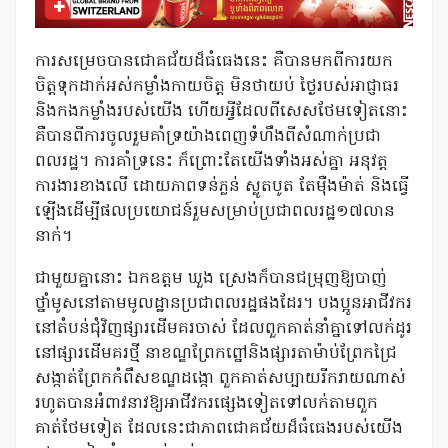
ការសម្រេចបានជោគជ័យដ៏ធំធេងនេះ គឺបានមកពីការយក
ចិត្តទុកដាក់អស់កម្លាំងកាយចិត្ត មិនថាយប់ ថ្ងៃរបស់អាជ្ញាធរ
និងកងកម្លាំងរបស់យើង ហើយអ្វីដែលពីសេសថែមទៀតនោះ
គឺបានពីការចូលរួមគាំទ្រយ៉ាងពេញទំហឹងពីសំណាក់ប្រជា
ពលរដ្ឋ។ ការគាំទ្រនេះ ក៏ព្រោះតែយើងទាំងអស់គ្នា អនុវត្ត
ការងារខាងលើ ដោយភាពទន់ភ្លន់ ស្លូតបូត តែម៉ឺងម៉ាត់ និងធ្វើ
ឡើងដើម្បីផលប្រយោជន៍រួមសម្រាប់ប្រជាពលរដ្ឋ១៧លាន
នាក់។
ជាមួយគ្នានោះ ឯកឧត្តម ឃួង ស្រេងក៏បានជម្រុញឱ្យបាញ់
ថ្នាំមូសនៅតាមមូលដ្ឋានប្រជាពលរដ្ឋផងដែរ។ បងប្អូនអាជីវករ
នៅតំបន់ជុំវិញផ្សារដើមគរចាស់ ដែលពួកគាត់នាំគ្នាទៅលក់ដូរ
នៅផ្សារដើមគរថ្មី នាខណ្ឌព្រែកព្នៅនិងផ្សារតាម៉ាប់ព្រែកជ្រៃ
សង្កាត់ព្រែកកំពឹសខណ្ឌដង្កោ ពួកគាត់សប្បាយរីករាយណាស់
រហូតបានអំពាវនាវឱ្យអាជីវករផ្សេងទៀតទៅលក់តាមពួក
គាត់ថែមទៀត ដែលនេះជាភាពជោគជ័យដ៏ធំធេងរបស់យើង