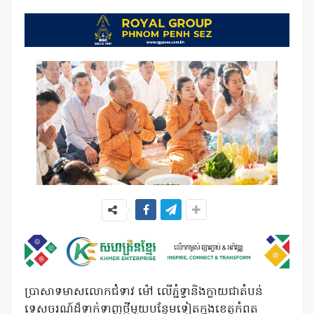
ប្រាសាទមាសលោកជំទាវ ម៉ៅ លើភ្នំទ្វានិងក្លាយជាតំបន់
ទេសចរណ៍ដ៏ទាក់ទាញថ្មីមួយបន្ថែមទៀតក្នុងខេត្តកំពត