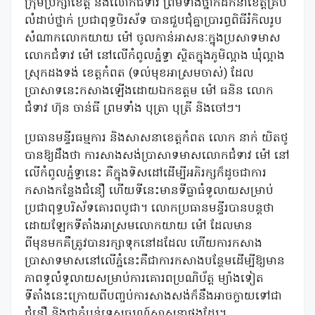
ក្រុមប្រឹក្សាខេត្ត និងលោកជំទាវ ព្រមទាំងថ្នាក់ដឹកនាំខេត្តគ្រប់
លំដាប់ថ្នាក់ ប្រជាពុទ្ធបិរស័ទ បានជួបជុំគ្នាប្រារព្ធពិធីរំកិលរូប
សំណាកលោកយាយ ម៉ៅ ចូលកាន់អាសនៈក្នុងប្រសាទមាស
លោកជំទាវ ម៉ៅ នៅលើកំពូលភ្នំទ្វា ស្ថិតក្នុងភូមិល្អាង ឃុំល្អាង
ស្រុកដងទង់ ខេត្តកំពត (ទល់មុខអាស្រមចាស់) ដែល
ប្រាសាទនេះកសាងឡើងដោយឯកឧត្តម ម៉ៅ ធនិន លោក
ជំទាវ ហ៊ុន ចាន់ធី ព្រមទាំង បុត្រា បុត្រី និងចៅៗ។
ប្រធានមន្ទីរធម្មការ និងសាសនាខេត្តកំពត លោក នាក់ យិតថូ
បានឱ្យដឹងថា ការសាងសង់ប្រាសាទមាសលោកជំទាវ ម៉ៅ នៅ
លើកំពូលភ្នំទ្វានេះ គឺក្នុងទិសដៅដើម្បីអភិរក្សក៏ដូចជាការ
កសាងកន្លែងជំនឿ ហើយទីនេះមានទីធ្លាធំទូលាយសម្រាប់
ប្រជាពុទ្ធបរិស័ទគោរពបូជា។ លោកប្រធានមន្ទីរបានបន្តថា
ដោយឡែកទីតាំងអាស្រមលោកយាយ ម៉ៅ ដែលមាន
ពីមុនមកគឺត្រូវបានរក្សាទុកនៅដដែល ហើយការកសាង
ប្រាសាទមាសនៅលើភ្នំនេះគឺជាការកសាងបន្ថែមដើម្បីឱ្យមាន
ភាពទូលំទូលាយសម្រាប់ការគោរពប្រណិប័ត្ត ម្យ៉ាងទៀត
ទីតាំងនេះក្រោយពីបញ្ចប់ការសាងសង់ក៏នឹងអាចក្លាយទៅជា
ជំនឿ និងជាតំបន់ទេសចរណ៍សាសនាផងដែរ។