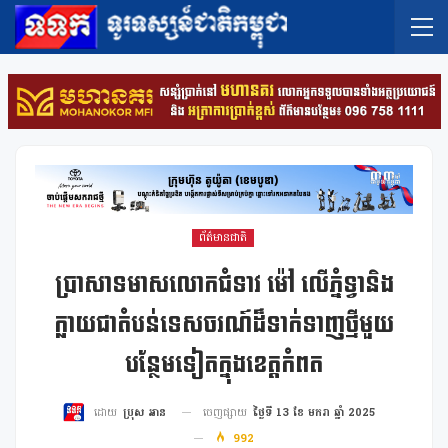
ព័ត៌មានជាតិ
ប្រាសាទមាសលោកជំទាវ ម៉ៅ លើភ្នំទ្វានិង
ក្លាយជាតំបន់ទេសចរណ៍ដ៏ទាក់ទាញថ្មីមួយ
បន្ថែមទៀតក្នុងខេត្តកំពត
ចេញផ្សាយ
ថ្ងៃទី 13 ខែ មករា ឆ្នាំ 2025
ដោយ
ប្រុស អាន
992