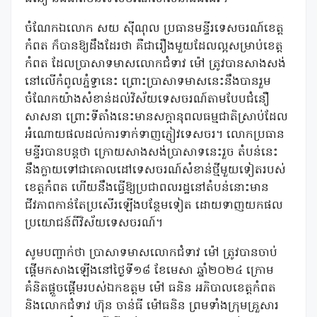
ចំណែកឯលោក សយ ស៊ីណុល ប្រធានមន្ទីរទេសចរណ៍ខេត្ត
កំពត ក៏បានឱ្យដឹងដែរថា គឺជារឿងមួយដែលល្អសម្រាប់ខេត្ត
កំពត ដែលប្រាសាទមាសលោកជំទាវ ម៉ៅ ត្រូវបានសាងសង់
នៅលើកំពូលភ្នំទ្វានេះ ព្រោះប្រាសាទមាសនេះនឹងបានរួម
ចំណែកយ៉ាងសំខាន់ដល់វិស័យទេសចរណ៍តាមបែបជំនឿ
សាសនា ព្រោះទីតាំងនេះមានសក្តានុពលធម្មជាតិស្រាប់ដែល
អំណោយផលដល់ការទាក់ទាញភ្ញៀវទេសចរ។ លោកប្រធាន
មន្ទីរបានបន្តថា ក្រោយសាងសង់ប្រាសាទនេះរួច តំបន់នេះ
នឹងក្លាយទៅជាគោលដៅទេសចរណ៍សំខាន់ថ្មីមួយទៀតរបស់
ខេត្តកំពត ហើយនឹងធ្វើឱ្យប្រជាពលរដ្ឋនៅតំបន់នោះមាន
ជីវភាពកាន់តែប្រសើរឡើងបន្ថែមទៀត ដោយទាញយកផល
ប្រយោជន៍ពីវិស័យទេសចរណ៍។
សូមបញ្ជាក់ថា ប្រាសាទមាសលោកជំទាវ ម៉ៅ ត្រូវបានចាប់
ផ្តើមកសាងឡើងនៅថ្ងៃទី១៨ ខែមេសា ឆ្នាំ២០២៤ ក្រោម
គំនិតផ្តួចផ្តើមរបស់ឯកឧត្តម ម៉ៅ ធនិន អភិបាលខេត្តកំពត
និងលោកជំទាវ ហ៊ុន ចាន់ធី ម៉ៅធនិន ព្រមទាំងក្រុមគ្រួសារ