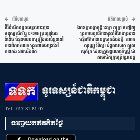
ព័ត៌មានមុន
ព័ត៌មានបន្ទាប់
អ៊ីរ៉ង់បើកបង្អួតយន្តហោះគ្មាន
ឯកឧត្ដមរដ្ឋមន្ត្រី នេត្រ ភក្ត្រា អញ្ជើញ
មនុស្សបើក ឬ Drone ប្រយុទ្ធបែប
ប្រកាសចូលកាន់មុខតំណែងប្រធាន
ទំនើប ចំនួន១០០០គ្រឿងរបស់ខ្លួនទៅ
មន្ទីរព័ត៌មានខេត្តបាត់ដំបងថ្មី, លោក
កាន់ពិភពលោក!មុនពេលបញ្ជូនទៅ
សុវណ្ណ វិទិត្យា ជំនួសលោក សួស
កាន់កង នាវាជើងទឹក
សុភ័ក្រ ដែលត្រូវទទួលភារកិច្ចថ្មី ជា
សមាជិកក្រុមប្រឹក្សាខេត្ត
Tel : 017 81 81 07
ទាញយកឥតគិតថ្លៃ