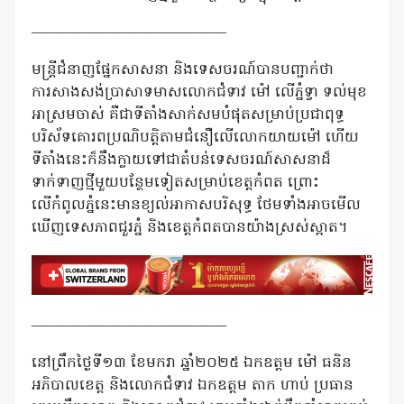
—————————————–
មន្ត្រីជំនាញផ្នែកសាសនា និងទេសចរណ៍បានបញ្ជាក់ថា
ការសាងសង់ប្រាសាទមាសលោកជំទាវ ម៉ៅ លើភ្នំទ្វា ទល់មុខ
អាស្រមចាស់ គឺជាទីតាំងសាក់សមបំផុតសម្រាប់ប្រជាពុទ្ធ
បរិស័ទគោរពប្រណិបត្តិតាមជំនឿលើលោកយាយម៉ៅ ហើយ
ទីតាំងនេះក៏នឹងក្លាយទៅជាតំបន់ទេសចរណ៍សាសនាដ៏
ទាក់ទាញថ្មីមួយបន្ថែមទៀតសម្រាប់ខេត្តកំពត ព្រោះ
លើកំពូលភ្នំនេះមានខ្យល់អាកាសបរិសុទ្ធ ថែមទាំងអាចមើល
ឃើញទេសភាពជួរភ្នំ និងខេត្តកំពតបានយ៉ាងស្រស់ស្អាត។
—————————————–
នៅព្រឹកថ្ងៃទី១៣ ខែមករា ឆ្នាំ២០២៥ ឯកឧត្តម ម៉ៅ ធនិន
អភិបាលខេត្ត និងលោកជំទាវ ឯកឧត្តម តាក ហាប់ ប្រធាន