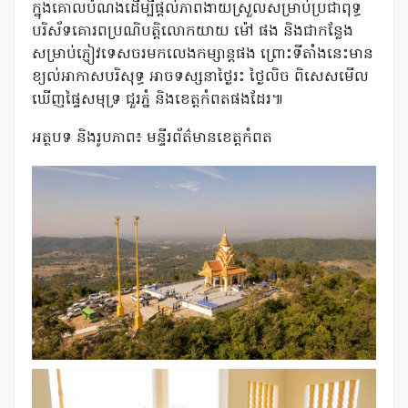
ក្នុងគោលបំណងដើម្បីផ្តល់ភាពងាយស្រួលសម្រាប់ប្រជាពុទ្ធ
បរិស័ទគោរពប្រណិបត្តិលោកយាយ ម៉ៅ ផង និងជាកន្លែង
សម្រាប់ភ្ញៀវទេសចរមកលេងកម្សាន្តផង ព្រោះទីតាំងនេះមាន
ខ្យល់អាកាសបរិសុទ្ធ អាចទស្សនាថ្ងៃរះ ថ្ងៃលិច ពិសេសមើល
ឃើញផ្ទៃសមុទ្រ ជួរភ្នំ និងខេត្តកំពតផងដែរ៕
អត្ថបទ និងរូបភាព៖ មន្ទីរព័ត៌មានខេត្តកំពត