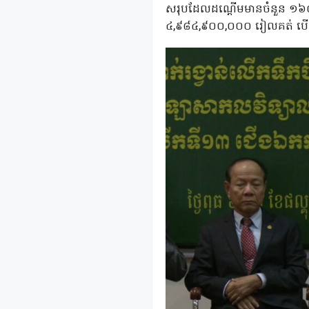
សរុបដែលដណ្តើមមានចំនួន ១៦០គ
៤,៩៨៤,៩០០,០០០ រៀលគត់ បើគិ