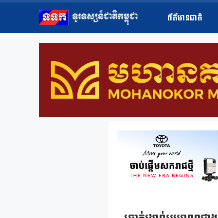
ព័ត៌មានជាតិ