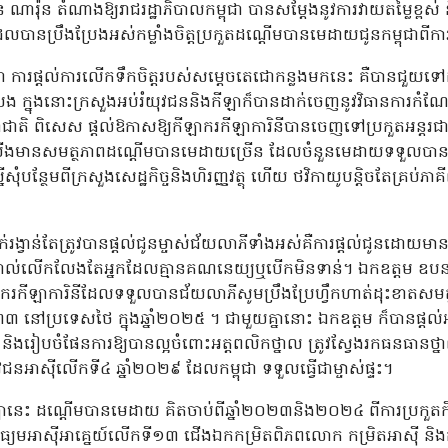
 ណារ៉ុន តំណាងឱ្យរាជរដ្ឋាភិបាលកម្ពុជា បានសម្តែងនូវការវាយតម្លៃខ្ព
់ដែលបានប្រឹងប្រែងអស់កម្លាំងចិត្តប្រកួតដណ្តើមបានមេដាយជូនកម្ពុជាពីការ
 ការផ្តល់ការលើកទឹកចិត្តរបស់សម្តេចតេជោកន្លងមកនេះ គឺបានជួយទៅដ
រែង ក្នុងនោះក្រសួងអប់រំយុវជននិងកីឡាក៏បានដាក់ចេញនូវវិធានការកំណែទម្
ឡាជាតិ ពិសេស ផ្តល់ឱកាសឱ្យកីឡាករកីឡាការិនីបានចេញទៅប្រកួតអន្តរជាតិ
ិកយើងមានសមត្ថភាពដណ្តើមបានមេដាយច្រើន ដែលចំនួនមេដាយទទួលបាន
បន្ថែមពីក្រសួងសេដ្ឋកិច្ចនិងហិរញ្ញវត្ថុ ហើយ ថវិកាយូបន្តិចតែគ្រប់ភាគីពា
់រង្វាន់តែត្រូវបានផ្តល់ជូនម្ចាស់ជ័យលាភីទាំងអស់គឺការផ្តល់ជូនដោយម
់លើកលែងតែអ្នកដែលគ្មានគណនេយ្យឬបើកមិនទាន់។ ឯកឧត្តម ឧបនាយករដ្ឋមន
ករកីឡាការិនីដែលទទួលបានជ័យលាភីសូមប្រឹងប្រែហ្វឹកហាត់ដុះខាតសមត្ថ
៣ នៅប្រទេសថៃ ក្នុងឆ្នាំ២០២៥ ។ ជាមួយគ្នានោះ ឯកឧត្តម ក៏បានផ្តល់អ
ល និងរៀបចំផែនការឱ្យបានល្អចំពោះអត្តពលិកថ្នាល ត្រូវស្វែងរកធនធាន
ជនអាស៊ីលើកទី៤ ឆ្នាំ២០២៩ ដែលកម្ពុជា ទទួលធ្វើជាម្ចាស់ផ្ទះ។
ឡានេះ ដណ្តើមបានមេដាយ គិតចាប់ពីឆ្នាំ២០២៣និង២០២៤ ពីការប្រកួត
ធ្យមអាស៊ីអាគ្នេយ៍លើកទី១៣ ជើងឯកកម្រិតពិភពលោក កម្រិតអាស៊ី និងកម