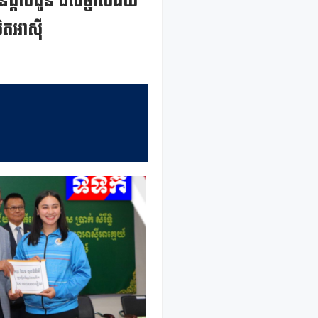
នផ្តល់ជូន ដល់ម្ចាស់ជ័យ
ិតអាស៊ី