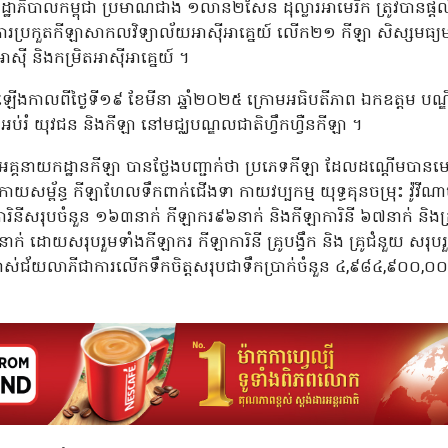
រាជរដ្ឋាភិបាលកម្ពុជា ប្រមាណជាង ១លាន២សែន ដុល្លារអាមេរិក ត្រូវបានផ្
ីការប្រកួតកីឡាសាកលវិទ្យាល័យអាស៊ីអាគ្នេយ៍ លើក២១ កីឡា សិស្សមធ្យ
៊ី និងកម្រិតអាស៊ីអាគ្នេយ៍ ។
ើឡើងកាលពីថ្ងៃទី១៩ ខែមីនា ឆ្នាំ២០២៥ ក្រោមអធិបតីភាព ឯកឧត្តម បណ្ឌ
រសួង អប់រំ យុវជន និងកីឡា នៅមជ្ឈបណ្ឌលជាតិហ្វឹកហ្វឺនកីឡា ។
ៃអគ្គនាយកដ្ឋានកីឡា បានថ្លែងបញ្ជាក់ថា ប្រភេទកីឡា ដែលដណ្តើមបាន
 កាយសម្ព័ន្ធ កីឡាហែលទឹកពាក់ជើងទា កាយវប្បកម្ម យុទ្ធគុនចម្រុះ វ៉ូវីណា
រិនីសរុបចំនួន ១៦៣នាក់ កីឡាករ៩៦នាក់ និងកីឡាការិនី ៦៧នាក់ និងគ្រូបង
នាក់ ដោយសរុបរួមទាំងកីឡាករ កីឡាការិនី គ្រូបង្វឹក និង គ្រូជំនួយ សរ
នម្ចាស់ជ័យលាភីជាការលើកទឹកចិត្តសរុបជាទឹកប្រាក់ចំនួន ៤,៩៨៤,៩០០