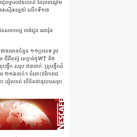
តល់ជូនម្ចាស់ជ័យលាភី ដែលដណ្តើម
មអាស៊ីអាគ្នេយ៍ លើកទី១៣
ិតសភាចារ្យ ហង់ជួន ណារ៉ុន
មេដាយមានចំនួន ១១ប្រភេទ រួម
ម ជីជីតស៊ូ តេក្វាន់ដូWT និង
្វឹក សរុប ៥៣នាក់ .គ្រូបង្វឹកធំ
ុបរួម ២១៦នាក់។ ចំពោះថវិការាជ
,០០០ រៀលគត់ បើគិតជាដុលារសរុប