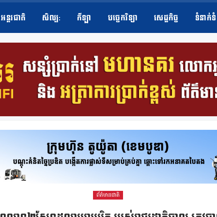
អន្តរជាតិ
សិល្ប​:
កីឡា
បច្ចេកវិទ្យា
សេដ្ឋកិច្ច
ទំនាក់ទ
ព័ត៌មានជាតិ