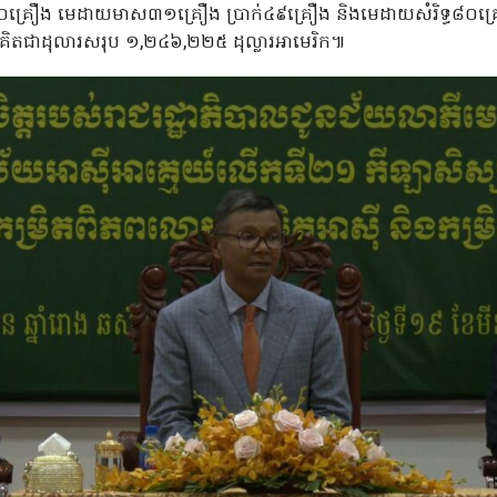
្រឿង មេដាយមាស៣១គ្រឿង ប្រាក់៤៩គ្រឿង និងមេដាយសំរិទ្ធ៨០គ្រឿង
តជាដុលារសរុប ១,២៤៦,២២៥ ដុល្លារអាមេរិក៕