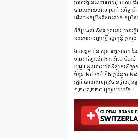
ប្រាក់រង្វាន់លើកទឹកចិត្ត របស់
បានមេដាយមាស ប្រាក់ សំរិទ្ធ ព
ជើងឯកកម្រិតពិភពលោក កម្រិតអាស
ពិធីប្រគល់ និងទទួលនេះ បានធ្វ
ឧបនាយករដ្ឋមន្ត្រី រដ្ឋមន្ត្រីក្
ឯកឧត្តម ប៉ុន សុខ អគ្គនាយក ន
មាន៖ កីឡាប៉េតង់ ការ៉ាតេ ចំបាប់
យូដូ។ ក្នុងនោះមានកីឡាករកីឡាកា
ចំនួន ២៥ នាក់ និងគ្រូជំនួយ ២៨
រដ្ឋាភិបាលដែលត្រូវបានផ្តល់ជូ
១,២៤៦,២២៥ ដុល្លារអាមេរិក។