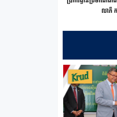
ប្រាក់រង្វាន់ប្រមាណជា
លាភី ក