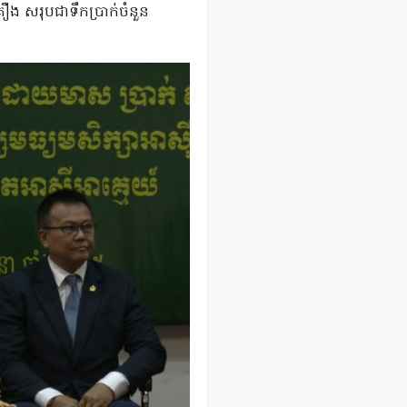
 សរុបជាទឹកប្រាក់ចំនួន