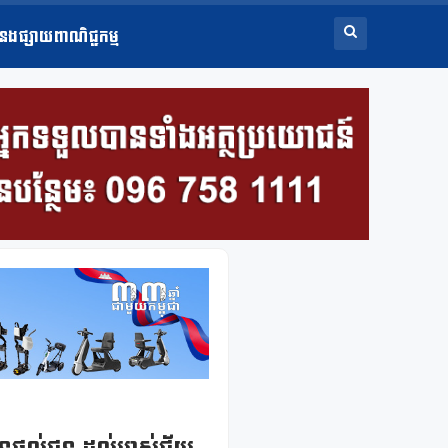
ំនងផ្សាយពាណិជ្ជកម្ម