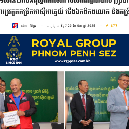
ង១លាន២សែនដុល្លារអាមេរិក របស់រាជរដ្ឋាភិបាល ត្រូវបា
ារប្រកួតកម្រិតអាស៊ីអាគ្នេយ៍ ជើងឯកពិភពលោក និងកម្រ
ចេញផ្សាយ
ថ្ងៃទី 20 ខែ មីនា ឆ្នាំ 2025
877
ដោយ
វិចិត្រ