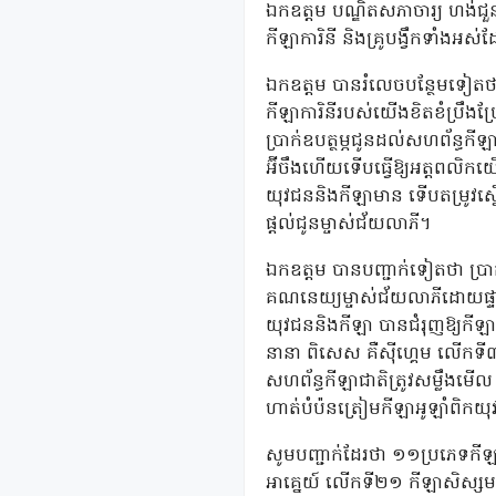
ឯកឧត្តម បណ្ឌិតសភាចារ្យ ហង់ជួន
កីឡាការិនី និងគ្រូបង្វឹកទាំងអស
ឯកឧត្តម បានរំលេចបន្ថែមទៀតថា
កីឡាការិនីរបស់យើងខិតខំប្រឹងប្
ប្រាក់ឧបត្ថម្ភជូនដល់សហព័ន្ធកី
អ៊ីចឹងហើយទើបធ្វើឱ្យអត្តពល
យុវជននិងកីឡាមាន ទើបតម្រូវស្នើសុំ
ផ្តល់ជូនម្ចាស់ជ័យលាភី។
ឯកឧត្តម បានបញ្ជាក់ទៀតថា ប្រាក
គណនេយ្យម្ចាស់ជ័យលាភីដោយផ្ទាល
យុវជននិងកីឡា បានជំរុញឱ្យកីឡា
នានា ពិសេស គឺស៊ីហ្គេម លើកទី៣
សហព័ន្ធកីឡាជាតិត្រូវសម្លឹងមើ
ហាត់បំប៉នត្រៀមកីឡាអូឡាំពិកយុវ
សូមបញ្ជាក់ដែរថា ១១ប្រភេទកី
អាគ្នេយ៍ លើកទី២១ កីឡាសិស្សម