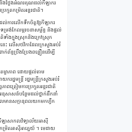
ស់ និងថ្លែងអំណរគុណដល់កីឡាករ
ប្រកួតកម្រិតអន្តរជាតិ។
ល់ការលើកទឹកចិត្តឱ្យកីឡាករ
រង់កែលម្អរចនាសម្ព័ន្ធ និងផ្តល់
ទាំងក្នុងស្រុកនិងក្រៅស្រុក
នេះ លើសថវិកាដែលក្រសួងអប់រំ
ក់ព័ន្ធប្រឹងប្រែងពន្លឿនដើម្បី
ានតម្លាភាព ដោយផ្តល់តាម
្រ្តី រដ្ឋមន្រ្តីក្រសួងអប់រំ
ភាពត្រៀមការប្រកួតអន្តរជាតិ
នុសាសន៍បន្ថែមដល់ថ្នាក់ដឹកនាំ
ថ្នាលមានសក្កានុពលយកមកហ្វឹក
កីឡាសាកលវិទ្យាល័យអាស៊ី
្រិតអាស៊ីអាគ្នេយ៍ ។ មេដាយ