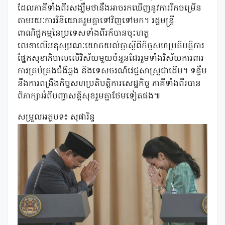
ដែលភាគីទាំងពីរសង្ឃឹមថានឹងអាចរកឃើញនូវការរីកចម្រើន
តាមរយៈការវិនិយោគរួមគ្នាទៅវិញទៅមក។ រដ្ឋមន្ត្រី
ពាណិជ្ជកម្មនៃប្រទេសទាំងពីរក៏បានចុះហត្ថ
លេខាលើអនុស្សរណៈយោគយល់គ្នាស្តីពីកិច្ចសហប្រតិបត្តិការ
ផ្នែកសុខាភិបាលលើវិស័យមួយចំនួនដែររួមទាំងវិស័យការពារ
ការគ្រប់គ្រងជំងឺឆ្លង និងទេសចរណ៍វេជ្ជសាស្រ្តជាដើម។ ទន្ទឹម
នឹងការពង្រឹងកិច្ចសហប្រតិបត្តិការសេដ្ឋកិច្ច ភាគីទាំងពីរបាន
ពិភាក្សាអំពីបញ្ហាសន្តិសុខរួមគ្នាថែមទៀតផង៕
សម្រួលអត្ថបទ៖ សុផារិន្ទ