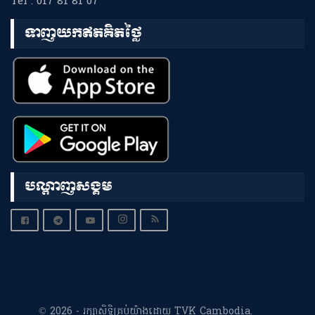
Tel : 017 81 81 07
ទាញយកឥតគិតថ្លៃ
បណ្តាញសង្គម
© 2026 - រក្សាសិទ្ធិគ្រប់យ៉ាងដោយ TVK Cambodia.