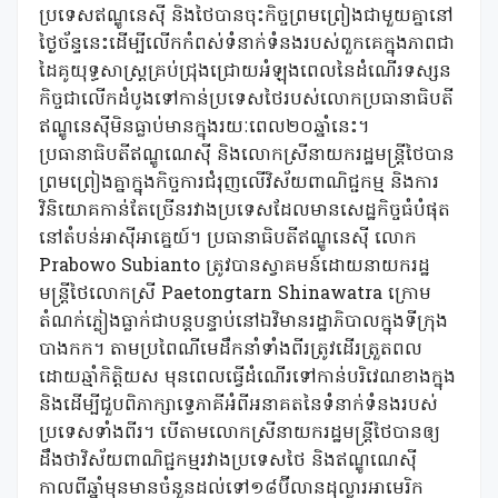
ប្រទេសឥណ្ឌូនេស៊ី និងថៃបានចុះកិច្ចព្រមព្រៀងជាមួយគ្នានៅ
ថ្ងៃច័ន្ទនេះដើម្បីលើកកំពស់ទំនាក់ទំនងរបស់ពួកគេក្នុងភាពជា
ដៃគូយុទ្ធសាស្ត្រគ្រប់ជ្រុងជ្រោយអំឡុងពេលនៃដំណើរទស្សន
កិច្ចជាលើកដំបូងទៅកាន់ប្រទេសថៃរបស់លោកប្រធានាធិបតី
ឥណ្ឌូនេស៊ីមិនធ្លាប់មានក្នុងរយៈពេល២០ឆ្នាំនេះ។
ប្រធានាធិបតីឥណ្ឌូណេស៊ី និងលោកស្រីនាយករដ្ឋមន្ត្រីថៃបាន
ព្រមព្រៀងគ្នាក្នុងកិច្ចការជំរុញលើវិស័យពាណិជ្ជកម្ម និងការ
វិនិយោគកាន់តែច្រើនរវាងប្រទេសដែលមានសេដ្ឋកិច្ចធំបំផុត
នៅតំបន់អាស៊ីអាគ្នេយ៍។ ប្រធានាធិបតីឥណ្ឌូនេស៊ី លោក
Prabowo Subianto ត្រូវបានស្វាគមន៍ដោយនាយករដ្ឋ
មន្ត្រីថៃលោកស្រី Paetongtarn Shinawatra ក្រោម
តំណក់ភ្លៀងធ្លាក់ជាបន្តបន្ទាប់នៅឯវិមានរដ្ឋាភិបាលក្នុងទីក្រុង
បាងកក។ តាមប្រពៃណីមេដឹកនាំទាំងពីរត្រូវដើរត្រួតពល
ដោយឆ្មាំកិត្តិយស មុនពេលធ្វើដំណើរទៅកាន់បរិវេណខាងក្នុង
និងដើម្បីជួបពិភាក្សាទ្វេភាគីអំពីអនាគតនៃទំនាក់ទំនងរបស់
ប្រទេសទាំងពីរ។ បើតាមលោកស្រីនាយករដ្ឋមន្ត្រីថៃបានឲ្យ
ដឹងថាវិស័យពាណិជ្ជកម្មរវាងប្រទេសថៃ និងឥណ្ឌូណេស៊ី
កាលពីឆ្នាំមុនមានចំនួនដល់ទៅ១៨ប៊ីលានដុល្លារអាមេរិក