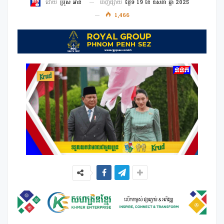
ចេញផ្សាយ
ថ្ងៃទី 19 ខែ ឧសភា ឆ្នាំ 2025
ដោយ
ប្រុស អាន
1,466