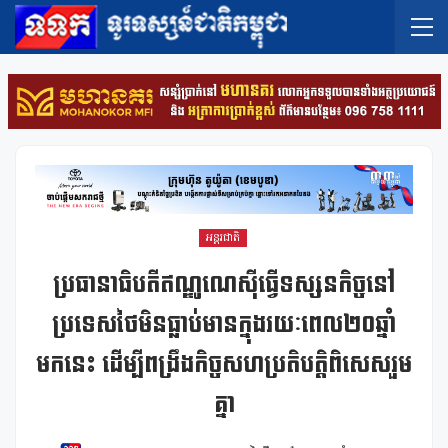
អន្តរជាតិ
ប្រធានាធិបតីឥណ្ឌូណេស៊ីធ្វើទស្សនកិច្ចនៅ
ប្រទេសថៃមិនធ្លាប់មានក្នុងរយៈពេល២០ឆ្នាំ
មកនេះ ដើម្បីពង្រឹងកិច្ចសហប្រតិបត្តិពិសេសរួម
គ្នា