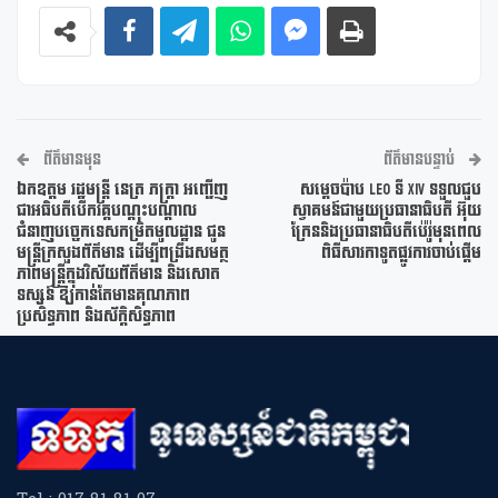
ព័ត៌មានមុន
ព័ត៌មានបន្ទាប់
ឯកឧត្តម រដ្ឋមន្ត្រី នេត្រ ភក្ត្រា អញ្ជើញ
សម្តេចប៉ាប Leo ទី XIV ទទួលជួប
ជាអធិបតីបើកវគ្គបណ្តុះបណ្តាល
ស្វាគមន៍ជាមួយប្រធានាធិបតី អ៊ុយ
ជំនាញបច្ចេកទេសកម្រិតមូលដ្ឋាន ជូន
ក្រែននិងប្រធានាធិបតីប៉េរ៉ូមុនពេល
មន្ត្រីក្រសួងព័ត៌មាន ដើម្បីពង្រឹងសមត្ថ
ពិធីសារកាទូតផ្លូវការចាប់ផ្តើម
ភាពមន្ត្រីក្នុងវិស័យព័ត៌មាន និងសោត
ទស្សន៍ ឱ្យកាន់តែមានគុណភាព
ប្រសិទ្ធភាព និងស័ក្តិសិទ្ធភាព