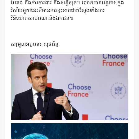
បៃតង និងការការពារ និងសន្តិសុខ។ លោកបានបន្តថា៖ ក្នុង
វិស័យមួយនេះគឺមានការខ្វះខាតជាក់ស្តែងទាំងការ
វិនិយោគសាធារណៈនិងឯកជន៕
សម្រួលអត្ថបទ៖ សុផារិន្ទ