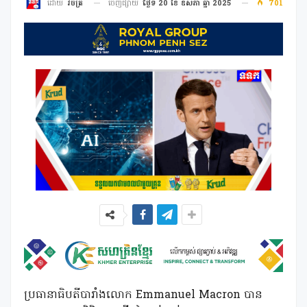
ចេញផ្សាយ
ថ្ងៃទី 20 ខែ ឧសភា ឆ្នាំ 2025
701
ដោយ
វិចិត្រ
ប្រធានាធិបតីបារាំងលោក Emmanuel Macron បាន