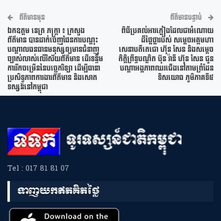
ព័ត៌មានមុន
ព័ត៌មានបន្ទាប់
ឯកឧត្តម នេត្រ ភក្ត្រា ៖ ក្រសួង
ពិធីប្រគល់អាវភ្លៀងដែលជាអំណោយ
ព័ត៌មាន បានដាក់ចេញផែនការបណ្តុះ
ដ៏ថ្លៃថ្លារបស់ សម្តេចអគ្គមហា
បណ្តាលធនធានមនុស្សឲ្យមានជំនាញ
សេនាបតីតេជោ ហ៊ុន សែន និងសម្តេច
ច្បាស់លាស់លើវិស័យព័ត៌មាន ដើរទន្ទឹម
កិត្តិព្រឹទ្ធបណ្ឌិត ប៊ុន រ៉ានី ហ៊ុន សែន ជូន
ការរីកចម្រើននៃបច្ចេកវិទ្យា ដើម្បីធានា
បណ្តាអង្គភាពឈរជើងនៅតាមព្រំដែន
ប្រសិទ្ធភាពការងារព័ត៌មាន និងសោត
ទិសយោធ ភូមិភាគទី៥
ទស្សន៍នៅកម្ពុជា
Tel : 017 81 81 07
ទាញយកឥតគិតថ្លៃ