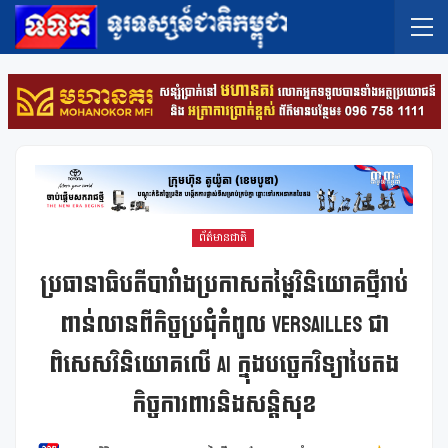
ព័ត៌មានជាតិ
ប្រធានាធិបតីបារាំងប្រកាសតម្លៃវិនិយោគថ្មីរាប់
ពាន់លានពីកិច្ចប្រជុំកំពូល Versailles ជា
ពិសេសវិនិយោគលើ AI ក្នុងបច្ចេកវិទ្យាបៃតង
កិច្ចការពារនិងសន្តិសុខ