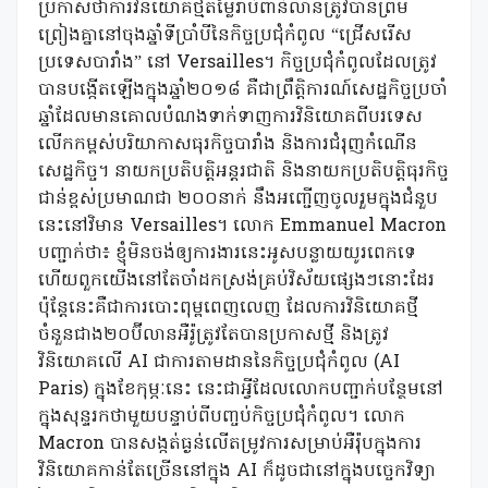
ប្រកាសថាការវិនិយោគថ្មីតម្លៃរាប់ពាន់លានត្រូវបានព្រម
ព្រៀងគ្នានៅចុងឆ្នាំទីប្រាំបីនៃកិច្ចប្រជុំកំពូល “ជ្រើសរើស
ប្រទេសបារាំង” នៅ Versailles។ កិច្ចប្រជុំកំពូលដែលត្រូវ
បានបង្កើតឡើងក្នុងឆ្នាំ២០១៨ គឺជាព្រឹត្តិការណ៍សេដ្ឋកិច្ចប្រចាំ
ឆ្នាំដែលមានគោលបំណងទាក់ទាញការវិនិយោគពីបរទេស
លើកកម្ពស់បរិយាកាសធុរកិច្ចបារាំង និងការជំរុញកំណើន
សេដ្ឋកិច្ច។ នាយកប្រតិបត្តិអន្តរជាតិ និងនាយកប្រតិបត្តិធុរកិច្ច
ជាន់ខ្ពស់ប្រមាណជា ២០០នាក់ នឹងអញ្ជើញចូលរួមក្នុងជំនួប
នេះនៅវិមាន Versailles។ លោក Emmanuel Macron
បញ្ជាក់ថា៖ ខ្ញុំមិនចង់ឲ្យការងារនេះអូសបន្លាយយូរពេកទេ
ហើយពួកយើងនៅតែចាំដកស្រង់គ្រប់វិស័យផ្សេងៗនោះដែរ
ប៉ុន្តែនេះគឺជាការបោះពុម្ពពេញលេញ ដែលការវិនិយោគថ្មី
ចំនួនជាង២០ប៊ីលានអឺរ៉ូត្រូវតែបានប្រកាសថ្មី និងត្រូវ
វិនិយោគលើ AI ជាការតាមដាននៃកិច្ចប្រជុំកំពូល (AI
Paris) ក្នុងខែកុម្ភៈនេះ នេះជាអ្វីដែលលោកបញ្ជាក់បន្ថែមនៅ
ក្នុងសុន្ទរកថាមួយបន្ទាប់ពីបញ្ចប់កិច្ចប្រជុំកំពូល។ លោក
Macron បានសង្កត់ធ្ងន់លើតម្រូវការសម្រាប់អឺរ៉ុបក្នុងការ
វិនិយោគកាន់តែច្រើននៅក្នុង AI ក៏ដូចជានៅក្នុងបច្ចេកវិទ្យា