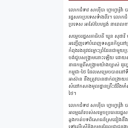
លោកជំទាវ សាហ៊ីបា ហ្គាហ្វារ៉ូវ៉
រដ្ឋសភាប្រទេសទំាងពីរ។ លោកជំទ
ប្រទេស អាស៊ែបៃហ្សង់ នាពេលខ
សម្តេចរដ្ឋសភាធិបតី ឃួន សុដ
អញ្ជើញទៅបំពេញទស្សនកិច្ចនៅប្
កំពុងរងនូវជម្លោះព្រំដែនជាមួយ
ចង់ជួបសង្រ្គាមនោះឡើយ ដោយសារ
នាដកម្មពីសង្រ្គាមយ៉ាងច្បាស់ ដូ
កម្ពុជា-ថៃ ដែលសម្រេចបាននៅទីក្
អាស៊ាន នឹងត្រូវបានដាក់ពង្រា
សំដៅកសាងមូលដ្ឋានគ្រឹះដ៏រឹងមាំស
ថៃ។
លោកជំទាវ សាហ៊ីបា ហ្គាហ្វារ៉ូ
អារម្មណ៍របស់សម្តេចប្រធានរដ្ឋស
ឆ្លងកាត់បទពិសោធន៍ស្រដៀងនឹងកម
ទៅលើស្រ្តីនិងកុមារដែលជាជនង