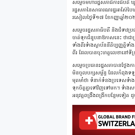
សម្តេចមហារដ្ឋសភាធិការធិបតី ឃួន
រដ្ឋសភានៃសាធារណរដ្ឋអាស៊ែបៃហ
រសៀលថ្ងៃទី១៧ ខែកញ្ញាឆ្នាំ២០
សម្តេចរដ្ឋសភាធិបតី និងជំទាវប្
ចាត់ទុកជំនួបនាឱកាសនេះ ថាជាព្រឹ
ទាំងពីរទំាងស្ថាប័ននីតិប្បញ្ញត្ត
ពីរ ដែលបានចុះហត្ថលេខានៅទីក្រុ
សម្តេចប្រធានរដ្ឋសភាបានថ្លែ
មិនចូលបក្សសម្ព័ន្ធ ដែលកំពុងទ
មុតមាំថា ទំនាក់ទំនងប្រទេសទំ
ទុកចិត្តគ្នាទៅវិញទៅមក។ ទំាងសម
អនុវត្តពង្រឹងពង្រីកបន្ថែមទៀត