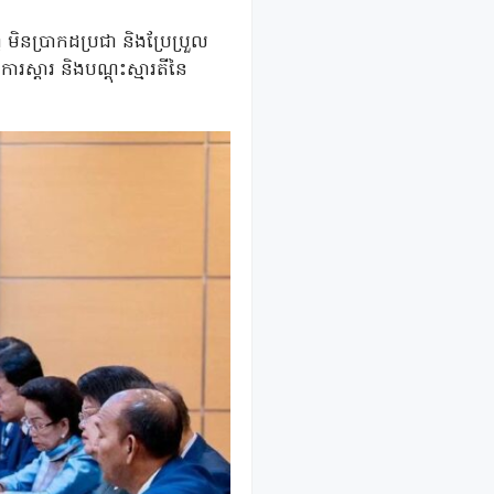
 មិនប្រាកដប្រជា និងប្រែប្រួល
រស្តារ និងបណ្តុះស្មារតីនៃ