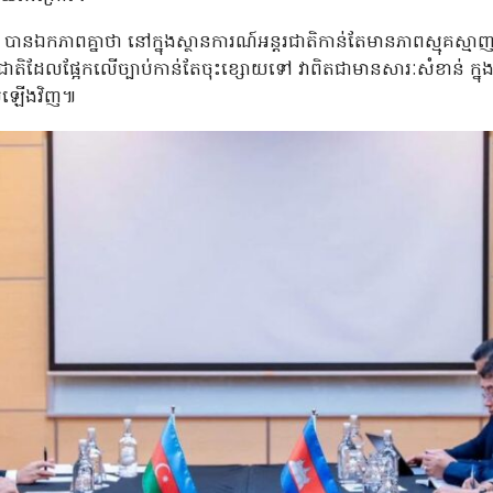
ីរ បានឯកភាពគ្នាថា នៅក្នុងស្ថានការណ៍អន្តរជាតិកាន់តែមានភាពស្មុគស្មាញ
ាតិដែលផ្អែកលើច្បាប់កាន់តែចុះខ្សោយទៅ វាពិតជាមានសារៈសំខាន់ ក្នុងកា
រស់ឡើងវិញ៕