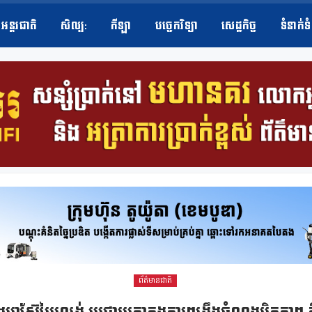
អន្តរជាតិ
សិល្ប​:
កីឡា
បច្ចេកវិទ្យា
សេដ្ឋកិច្ច
ទំនាក់ទ
ព័ត៌មានជាតិ