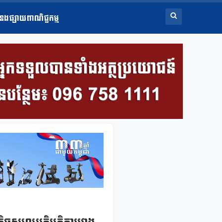
ំនងផ្សាយពាណិជ្ជកម្ម