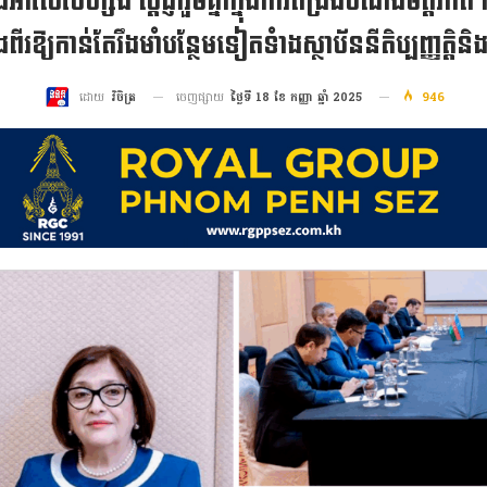
អាស៊ែបៃហ្សង់ ប្តេជ្ញារួមគ្នាក្នុងការពង្រឹងចំណងមិត្តភាព 
ីរឱ្យកាន់តែរឹងមាំបន្ថែមទៀតទំាងស្ថាប័ននីតិប្បញ្ញត្តិនិងនី
ចេញផ្សាយ
ថ្ងៃទី 18 ខែ កញ្ញា ឆ្នាំ 2025
946
ដោយ
វិចិត្រ