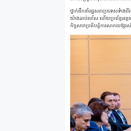
ថ្នាក់ដឹកនាំរដ្ឋសភាប្រទេសទំាងព
យ៉ាងឆាប់រហ័ស ហើយប្រព័ន្ធអន្តរជ
កិច្ចសហប្រតិបត្តិការសាកលឱ្យ