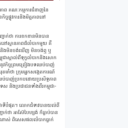
មិត្តភាព គណៈកម្មការជំនាញនៃ
ចផ្លូវការនិងមិត្តភាពនៅ
ញ្ជាក់ថា ការខកខានមិនបាន
តនៅស្ថានភាពដ៏លំបាកមួយ គឺ
ាព និងមិនចង់ឃើញ មិនចង់ឮ ឬ
ុជាស្គាល់ពីទុក្ខលំបាកនិងសោក
លេញនូវកិច្ចព្រមព្រៀងបទឈប់បាញ់
ុតមាំថា ក្រុមអ្នកសង្កេតការណ៍
ឈប់បាញ់ប្រកបដោយប្រសិទ្ធភាព
ទេស និងប្រជាជនទាំងពីរកម្ពុជា-
ក់ជាទីបំផុត។ លោកជំទាវបានយល់ពី
ក់ថា អាស៊ែបៃហ្សង់ ក៏ធ្លាប់បាន
រើនណាស់ ពិសេសផលលំបាកធ្លាក់