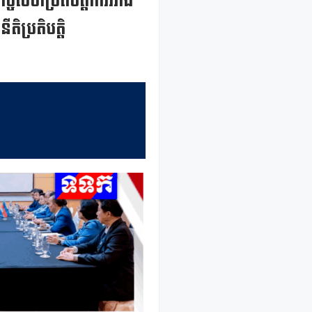
កិច្ចសហប្រតិបត្តិការរវាង
តិប្រតិបត្តិ