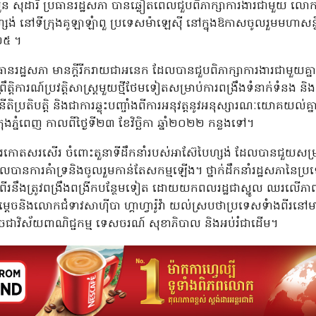
 សុដារី ប្រធានរដ្ឋសភា បានឆ្លៀតពេលជួបពិភាក្សាការងារជាមួយ លោកជំទាវ
្សង់ នៅទីក្រុងគូឡាឡំាពួ ប្រទេសម៉ាឡេស៊ី នៅក្នុងឱកាសចូលរួមមហាស
២៥ ។
រធានរដ្ឋសភា មានក្តីរីករាយជាអនេក ដែលបានជួបពិភាក្សាការងារជាមួយគ្ន
ត្តិការណ៍ប្រវត្តិសាស្ត្រមួយថ្មីថែមទៀតសម្រាប់ការពង្រឹងទំនាក់ទំនង និង
ិទាំងនីតិប្រតិបត្តិ និងជាការឆ្លុះបញ្ចាំងពីការអនុវត្តនូវអនុស្សារណៈយោគយ
ងភ្នំពេញ កាលពីថ្ងៃទី២៣ ខែវិច្ឆិកា ឆ្នាំ២០២២ កន្លងទៅ។
ងការកោតសរសើរ ចំពោះតួនាទីដឹកនាំរបស់អាស៊ែបៃហ្សង់ ដែលបានជួយ
ទួលបានការគំាទ្រនិងចូលរួមកាន់តែសកម្មឡើង។ ថ្នាក់ដឹកនាំរដ្ឋសភានៃប្
ាងពីរនឹងត្រូវពង្រឹងពង្រីកបន្ថែមទៀត ដោយយកពលរដ្ឋជាស្នូល ឈរលើ
្តេចនិងលោកជំទាវសាហ៊ីបា ហ្គាហ្វារ៉ូវ៉ា យល់ស្របថាប្រទេសទំាងពីរនៅ
 ដូចជាវិស័យពាណិជ្ជកម្ម ទេសចរណ៍ សុខាភិបាល និងអប់រំជាដើម។