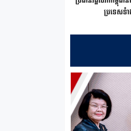
ប្រធានរដ្ឋសភាកម្ពុជានិង
ប្រទេសទំាងព