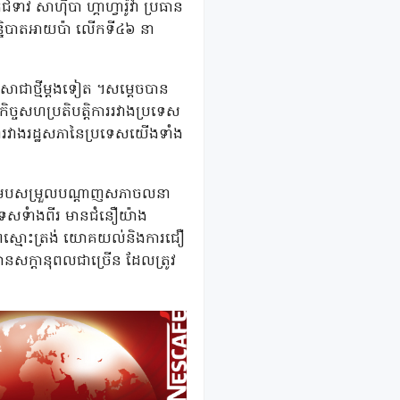
 សាហ៊ីបា ហ្គាហ្វារ៉ូវ៉ា ប្រធាន
ន្និបាតអាយប៉ា លើកទី៤៦ នា
ាសាជាថ្មីម្តងទៀត ។សម្តេចបាន
កិច្ចសហប្រតិបត្តិការរវាងប្រទេស
ល់គ្នារវាងរដ្ឋសភានៃប្រទេសយើងទាំង
សម្របសម្រួលបណ្ដាញសភាចលនា
រទេសទំាងពីរ មានជំនឿយ៉ាង
ភាពស្មោះត្រង់ យោគយល់និងការជឿ
មានសក្តានុពលជាច្រើន ដែលត្រូវ