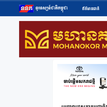
ព័ត៌មានជាតិ