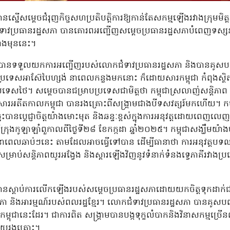
ា បានស្នើសម្តេចជំរុញកិច្ចសហប្រតិបត្តិការឱ្យកាន់តែសកម្មឡើងរវាងក្រុម
ាវប្រធានរដ្ឋសភា បានគោរពអញ្ជើញសម្តេចប្រធានរដ្ឋសភាបំពេញទស្សនកិច្
ាងមុននេះ។
ារី បានទទួលយកការអញ្ជើញរបស់លោកជំទាវប្រធានរដ្ឋសភា និងបានគូសប
រទេសអាស៊ែបៃហ្សង់ នាពេលកន្លងមកនោះ ក៏ដោយសារកម្ពុជា កំពុងស្ថិ
ប្រទេសថៃ។ សម្តេចបានជម្រាបប្រទេសជាមិត្តថា កម្ពុជាស្រលាញ់សន្តិភ
អតីតកាលកម្ពុជា បានរងគ្រោះពីសង្រ្គាមជាងបីទសវត្សរ៍មកហើយ។ កម្ព
ច្នេះបានប្តេជ្ញាចិត្តយ៉ាងមោះមុត និងឆន្ទៈខ្ពស់ក្នុងការអនុវត្តដោយពេញ
រុងកូឡាឡាំពួកាលពីថ្ងៃទី២៨ ខែកក្កដា ឆ្នាំ២០២៥។ កម្ពុជាសង្ឃឹមយ៉ាងម
យនាពេលឆាប់ៗនេះ តាមដែលអាចធ្វើទៅបាន ដើម្បីធានាថា ការអនុវត្តបទ
ម្រាប់សន្តិភាពយូរអង្វែង និងស្តារឡើងវិញនូវទំនាក់ទំនងទ្វេភាគីរវាងប្រ
វ៉ា បានស្តាប់ការលើកឡើងរបស់សម្តេចប្រធានរដ្ឋសភាដោយយកចិត្តទុកដា
ភា និងអារម្មណ៍របស់ពលរដ្ឋខ្មែរ។ លោកជំទាវប្រធានរដ្ឋសភា បានគូសបញ្ជា
្ពុជានេះដែរ។ ជាការពិត សង្រ្គាមបានបង្កទុក្ខលំបាកនិងវិនាសកម្មច្
ាយរងគ្រោះ។