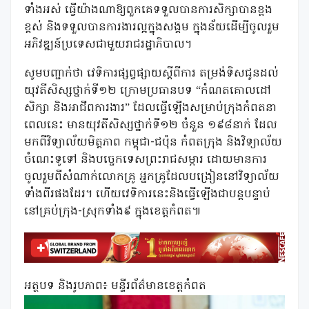
ទាំងអស់ ធ្វើយ៉ាងណាឱ្យពួកគេទទួលបានការសិក្សាបានខ្ពង
ខ្ពស់ និងទទួលបានការងារល្អក្នុងសង្គម ក្នុងន័យដើម្បីចូលរួម
អភិវឌ្ឍន៍ប្រទេសជាមួយរាជរដ្ឋាភិបាល។
សូមបញ្ជាក់ថា វេទិការផ្សព្វផ្សាយស្តីពីការ តម្រង់ទិសជូនដល់
យុវតីសិស្សថ្នាក់ទី១២ ក្រោមប្រធានបទ “កំណតគោលដៅ
សិក្សា និងអាជីពការងារ” ដែលធ្វើឡើងសម្រាប់ក្រុងកំពតនា
ពេលនេះ មានយុវតីសិស្សថ្នាក់ទី១២ ចំនួន ១៩៨នាក់ ដែល
មកពីវិទ្យាល័យមិត្តភាព កម្ពុជា-ជប៉ុន កំពតក្រុង និងវិទ្យាល័យ
ចំណេះទូទៅ និងបច្ចេកទេសព្រះរាជសម្ភារ ដោយមានការ
ចូលរួមពីសំណាក់លោកគ្រូ អ្នកគ្រូដែលបង្រៀននៅវិទ្យាល័យ
ទាំងពីរផងដែរ។ ហើយវេទិការនេះនិងធ្វើឡើងជាបន្តបន្ទាប់
នៅគ្រប់ក្រុង-ស្រុកទាំង៩ ក្នុងខេត្តកំពត៕
អត្ថបទ និងរូបភាព៖ មន្ទីរព័ត៌មានខេត្តកំពត