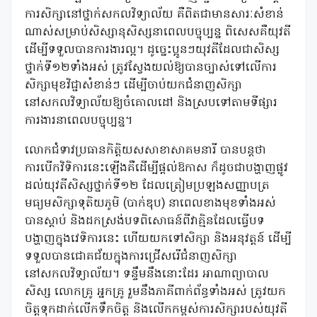
ការសិក្សានៅថ្នាក់សកលវិទ្យាល័យ គឺពិតជាមានសារៈសំខាន់
ណាស់សម្រាប់សិស្សានុសិស្សនាពេលបច្ចុប្បន្ន ពិសេសគឺយុវតី
ដើម្បីទទួលបានការងារល្អ។ ដូច្នេះប្អូនៗយុវតីដែលជាសិស្ស
ថ្នាក់ទី១២ទាំងអស់ ត្រូវស្វែងយល់ឱ្យបានច្បាស់ទៅលើការ
សិក្សាមុខវិជ្ជាសំខាន់ៗ ដើម្បីចាប់យកជំនាញសិក្សា
នៅសកលវិទ្យាល័យឱ្យចំគោលដៅ និងស្របទៅតាមទីផ្សារ
ការងារនាពេលបច្ចុប្បន្ន។
លោកជំទាវប្រធានកិត្តិយសសាខាសាគមនារី បានបន្តថា
ការបើកវិទិការនេះឡើងគឺដើម្បីផ្តល់ឱកាស ក៏ដូចជាបង្ហាញផ្លូវ
ដល់យុវតីសិស្សថ្នាក់ទី១២ ដែលត្រៀមប្រឡងសញ្ញាបត្រ
មធ្យមសិក្សាទុតិយភូមិ (បាក់ឌុប) នាពេលខាងមុខទាំងអស់
បានស្តាប់ និងដកស្រង់បទពិសោធន៍ពីវាគ្មិនដែលធ្វើបទ
បង្ហាញក្នុងវេទិការនេះ ហើយយកទៅសិក្សា និងអនុវត្តន៍ ដើម្បី
ទទួលបានជោគជ័យក្នុងការជ្រើសរើជំនាញសិក្សា
នៅសកលវិទ្យាល័យ។ ទន្ទឹមនឹងនោះដែរ អាណាព្យាបាល
សិស្ស លោកគ្រូ អ្នកគ្រូ រួមនឹងភាគីពាក់ព័ន្ធទាំងអស់ ត្រូវយក
ចិត្តទុកដាក់លើកទឹកចិត្ត និងលើកកម្ពស់ការសិក្សារបស់យុវតី