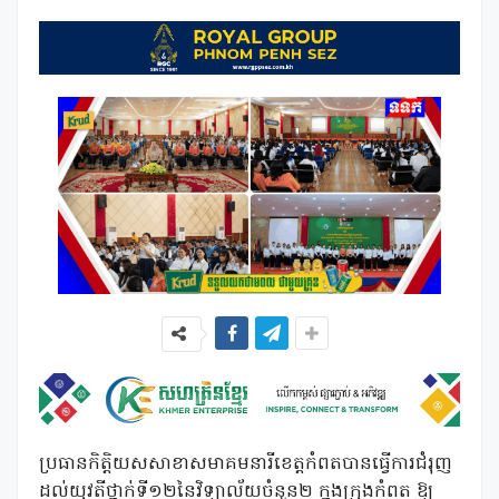
ប្រធានកិត្តិយសសាខាសមាគមនារីខេត្តកំពតបានធ្វើការជំរុញ
ដល់យុវតីថ្នាក់ទី១២នៃវិទ្យាល័យចំនួន២ ក្នុងក្រុងកំពត ឱ្យ