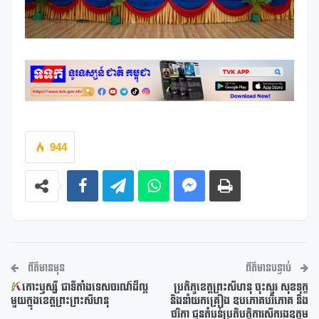
944
ព័ត៌មានមុន
ព័ត៌មានបន្ទាប់
កោះឫស្សី ជាទីតាំងទេសចរណ៍ដ៏ល្អ
ប្រតិភូខេត្តព្រះសីហនុ ចុះសួរ សុខទុក្ខ
មួយក្នុងខេត្តព្រះព្រះសីហនុ
និងនាំយកគ្រឿង ឧបភោគបរិភោគ និង
ថវិកា ជូនតំបន់ប្រតិបត្តិការសឹករងឧត្តម