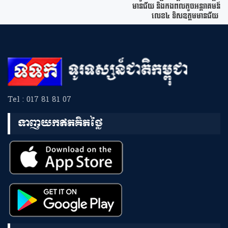
មានជ័យ និងកងពលតូចអន្តរាគមន៍
លេខ៤ ទិសឧត្តមមានជ័យ
Tel : 017 81 81 07
ទាញយកឥតគិតថ្លៃ