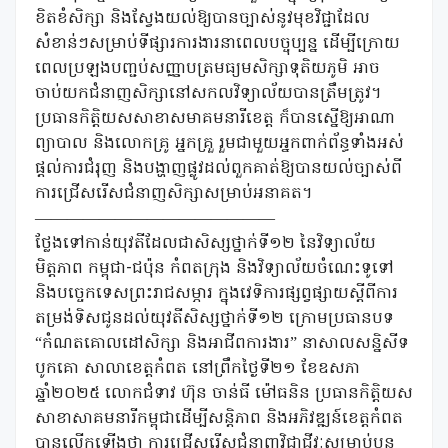
ខិតខំសិក្សា និងស្វែងយល់ឱ្យបានច្បាស់នូវមុខវិជ្ជាដែល
សំខាន់ៗសម្រាប់ទីផ្សារការងារនាពេលបច្ចុប្បន្ន ដើម្បីក្រោយ
ពេលប្រឡងបញ្ជប់សញ្ញាបត្រមធ្យមសិក្សាទុតិយភូមិ អាច
ចាប់យកជំនាញសិក្សានៅសកលវិទ្យាល័យបានត្រឹមត្រូវ។
ប្រធានកិត្តិយសសាខាសមាគមនារីខេត្ត ក៏បានស្នើឱ្យអាណា
ព្យាបាល និងលោកគ្រូ អ្នកគ្រួ រួមជាមួយអ្នកពាក់ព័ន្ធទាំងអស់
ផ្តល់ការជំរុញ និងបង្ហាញផ្លូវដល់ពួកគាត់ឱ្យបានយល់ច្បាស់ពី
ការជ្រើសរើសជំនាញសិក្សាសម្រាប់អនាគត។
———————————————
ថ្លែងទៅកាន់យុវតីដែលជាសិស្សថ្នាក់ទី១២ នៃវិទ្យាល័យ
មិត្តភាព កម្ពុជា-ជប៉ុន កំពតក្រុង និងវិទ្យាល័យចំណេះទូទៅ
និងបច្ចេកទេសព្រះរាជសម្ភារ ក្នុងវេទិការផ្សព្វផ្សាយស្តីពីការ
តម្រង់ទិសជូនដល់យុវតីសិស្សថ្នាក់ទី១២ ក្រោមប្រធានបទ
“កំណតគោលដៅសិក្សា និងអាជីពការងារ” នាសាលសន្និសីទ
បូកគោ សាលាខេត្តកំពត នៅព្រឹកថ្ងៃទី២១ ខែឧសភា
ឆ្នាំ២០២៥ លោកជំទាវ ហ៊ុន ចាន់ធី ម៉ៅធនិន ប្រធានកិត្តិយស
សាខាសាគមនារីកម្ពុជាដើម្បីសន្តិភាព និងអភិវឌ្ឍន៍ខេត្តកំពត
បានលើកឡើងថា ការជ្រើសរើសជំនាញវិជ្ជាជីវៈសម្រាប់បន្ត