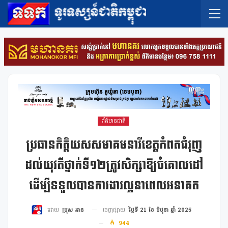
ព័ត៌មានជាតិ
ប្រធានកិត្តិយសសមាគមនារីខេត្តកំពតជំរុញ
ដល់យុវតីថ្នាក់ទី១២ត្រូវសិក្សាឱ្យចំគោលដៅ
ដើម្បីទទួលបានការងារល្អនាពេលអនាគត
ចេញផ្សាយ
ថ្ងៃទី 21 ខែ មិថុនា ឆ្នាំ 2025
ដោយ
ប្រុស អាន
944