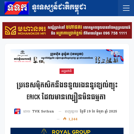
អន្តរជាតិ
ប្រទេសម៉ិកសិកនឹងទទួលរងននូវខ្យល់ព្យុះ
Erick ដែលមានល្បឿនមិនធម្មតា
ចេញផ្សាយ
ថ្ងៃទី 19 ខែ មិថុនា ឆ្នាំ 2025
ដោយ
TVK Sothun
1,244