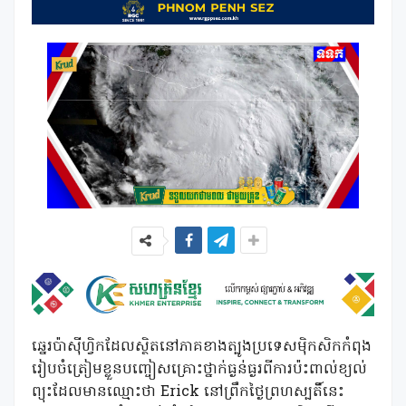
ឆ្នេរប៉ាស៊ីហ្វិកដែលស្ថិតនៅភាគខាងត្បូងប្រទេសម៉ិកសិកកំពុង
រៀបចំត្រៀមខ្លួនបញ្ចៀសគ្រោះថ្នាក់ធ្ងន់ធ្ងរពីការប៉ះពាល់ខ្យល់
ព្យុះដែលមានឈ្មោះថា Erick នៅព្រឹកថ្ងៃព្រហស្បតិ៍នេះ