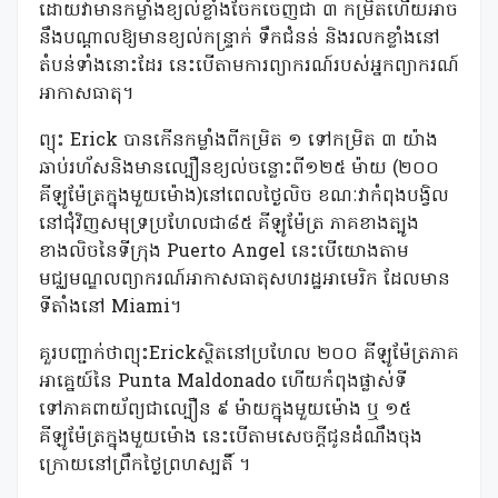
ដោយវាមានកម្លាំងខ្យល់ខ្លាំងចែកចេញជា ៣ កម្រិតហើយអាច
នឹងបណ្តាលឱ្យមានខ្យល់កន្រ្ទាក់ ទឹកជំនន់ និងរលកខ្លាំងនៅ
តំបន់ទាំងនោះដែរ នេះបើតាមការព្យាករណ៍របស់អ្នកព្យាករណ៍
អាកាសធាតុ។
ព្យុះ Erick បានកើនកម្លាំងពីកម្រិត ១ ទៅកម្រិត ៣ យ៉ាង
ឆាប់រហ័សនិងមានល្បឿនខ្យល់ចន្លោះពី១២៥ ម៉ាយ (២០០
គីឡូម៉ែត្រក្នុងមួយម៉ោង)នៅពេលថ្ងៃលិច ខណៈវាកំពុងបង្វិល
នៅជុំវិញសមុទ្រប្រហែលជា៨៥ គីឡូម៉ែត្រ ភាគខាងត្បូង
ខាងលិចនៃទីក្រុង Puerto Angel នេះបើយោងតាម
មជ្ឈមណ្ឌលព្យាករណ៍អាកាសធាតុសហរដ្ឋអាមេរិក ដែលមាន
ទីតាំងនៅ Miami។
គួរបញ្ជាក់ថាព្យុះErickស្ថិតនៅប្រហែល ២០០ គីឡូម៉ែត្រភាគ
អាគ្នេយ៍នៃ Punta Maldonado ហើយកំពុងផ្លាស់ទី
ទៅភាគពាយ័ព្យជាល្បឿន ៩ ម៉ាយក្នុងមួយម៉ោង ឬ ១៥
គីឡូម៉ែត្រក្នុងមួយម៉ោង នេះបើតាមសេចក្ដីជូនដំណឹងចុង
ក្រោយនៅព្រឹកថ្ងៃព្រហស្បតិ៍ ។