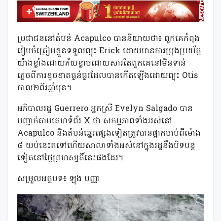
ប្រជាជននៅតំបន់ Acapulco បាននិយាយថា៖ ពួកគេកំពុង
រៀបចំត្រៀមខ្លួនទទួលព្យុះ Erick ដោយមានការប្រុងប្រយ័ត្ន
យ៉ាងខ្លាំងដោយភ័យខ្លាចដោយសារតែពួកគេនៅមិនទាន់
ភ្លេចពីការខូចខាតធ្ងន់ធ្ងរដែលបានកើតឡើងដោយព្យុះ Otis
កាល២ពីរឆ្នាំមុន។
អភិបាលរដ្ឋ Guerrero អ្នកស្រី Evelyn Salgado បាន
បញ្ជាក់តាមគេហទំព័រ X ថា សកម្មភាពទាំងអស់នៅ
Acapulco និងតំបន់ឆ្នេរផ្សេងទៀតត្រូវបានផ្អាកចាប់ពីម៉ោង
៨ យប់នេះតទៅហើយសាលាទាំងអស់នៅក្នុងរដ្ឋនឹងបិទបន្ត
ទៀតនៅថ្ងៃព្រហស្បតិ៍នេះផងដែរ។
សម្រួលអត្ថបទ៖ ឡុង បញ្ញា