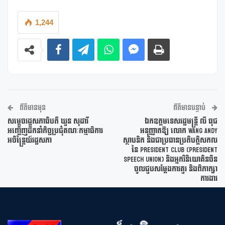
1,244
ព័ត៌មានមុន
ព័ត៌មានបន្ទាប់
សម្តេចរដ្ឋសភាធិបតី ឃួន សុដារី
ឯកឧត្តមទេសរដ្ឋមន្រ្តី លី ធុជ
អញ្ជើញដឹកនាំកិច្ចប្រជុំគណៈកម្មាធិការ
អនុញ្ញាតឱ្យ លោក Wang Andy
អចិន្រ្តៃយ៍រដ្ឋសភា
ស្ថាបនិក និងជាប្រធានប្រតិបត្តិសកល
នៃ President Club (President
Speech Union) និងអ្នកវិនិយោគិនចិន
ចូលជួបសម្តែងការគួរ និងពិភាក្សា
ការងារ