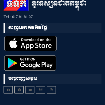
Tel : 017 81 81 07
ទាញយកឥតគិតថ្លៃ
បណ្តាញសង្គម