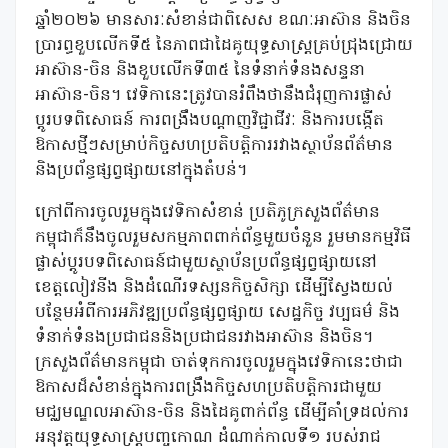
ឆ្នាំ២០២៦ មានសារៈសំខាន់ជាពិសេស ខណៈអាស៊ាន និងចិន
ប្រារព្ធខួបលើកទី៥ នៃភាពជាដៃគូយុទ្ធសាស្ត្រគ្រប់ជ្រុងជ្រោយ
អាស៊ាន-ចិន និងខួបលើកទី៣៥ នៃទំនាក់ទំនងសន្ទនា
អាស៊ាន-ចិន។ វេទិកានេះត្រូវបានរំពឹងថានឹងជំរុញការផ្លាស់
ប្តូរបទពិសោធន៍ ការពង្រឹងបណ្តាញវិជ្ជាជីវៈ និងការបង្កើត
ឱកាសថ្មីៗសម្រាប់កិច្ចសហប្រតិបត្តិការរវាងស្ថាប័នព័ត៌មាន
និងប្រព័ន្ធផ្សព្វផ្សាយនៅក្នុងតំបន់។
ក្រៅពីការចូលរួមក្នុងវេទិកាសំខាន់ ប្រតិភូក្រសួងព័ត៌មាន
កម្ពុជាក៏នឹងចូលរួមសកម្មភាពពាក់ព័ន្ធមួយចំនួន រួមមានកម្មវិធី
ផ្លាស់ប្តូរបទពិសោធន៍ជាមួយស្ថាប័នប្រព័ន្ធផ្សព្វផ្សាយនៅ
ខេត្តលៀវនីង និងដំណើរទស្សនកិច្ចសិក្សា ដើម្បីស្វែងយល់
បន្ថែមអំពីការអភិវឌ្ឍប្រព័ន្ធផ្សព្វផ្សាយ សេដ្ឋកិច្ច វប្បធម៌ និង
ទំនាក់ទំនងប្រជាជននិងប្រជាជនរវាងអាស៊ាន និងចិន។
ក្រសួងព័ត៌មានកម្ពុជា ចាត់ទុកការចូលរួមក្នុងវេទិកានេះថាជា
ឱកាសដ៏សំខាន់ក្នុងការពង្រឹងកិច្ចសហប្រតិបត្តិការជាមួយ
មជ្ឈមណ្ឌលអាស៊ាន-ចិន និង
ដៃគូពាក់ព័ន្ធ ដើម្បីគាំទ្រដល់ការ
អនុវត្តយុទ្ធសាស្ត្របញ្ចកោណ ដំណាក់កាលទី១ របស់រាជ