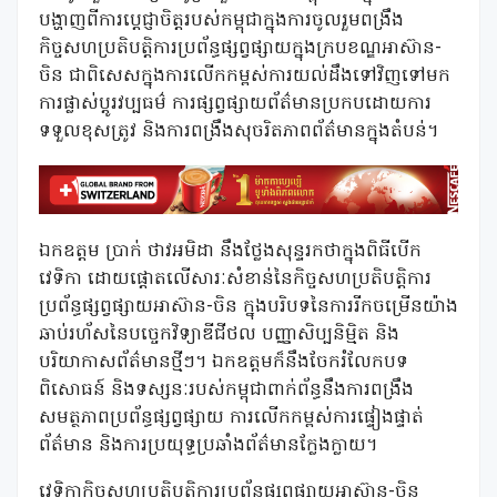
បង្ហាញពីការប្តេជ្ញាចិត្តរបស់កម្ពុជាក្នុងការចូលរួមពង្រឹង
កិច្ចសហប្រតិបត្តិការប្រព័ន្ធផ្សព្វផ្សាយក្នុងក្របខណ្ឌអាស៊ាន-
ចិន ជាពិសេសក្នុងការលើកកម្ពស់ការយល់ដឹងទៅវិញទៅមក
ការផ្លាស់ប្តូរវប្បធម៌ ការផ្សព្វផ្សាយព័ត៌មានប្រកបដោយការ
ទទួលខុសត្រូវ និងការពង្រឹងសុចរិតភាពព័ត៌មានក្នុងតំបន់។
ឯកឧត្តម ប្រាក់ ថាវអម
ដា
នឹងថ្លែងសុន្ទរកថាក្នុងពិធីបើក
វេទិកា ដោយផ្តោតលើសារៈសំខាន់នៃកិច្ចសហប្រតិបត្តិការ
ប្រព័ន្ធផ្សព្វផ្សាយអាស៊ាន-ចិន ក្នុងបរិបទនៃការរីកចម្រើនយ៉ាង
ឆាប់រហ័សនៃបច្ចេកវិទ្យាឌីជីថល បញ្ញាសិប្បនិម្មិត និង
បរិយាកាសព័ត៌មានថ្មីៗ។ ឯកឧត្តមក៏នឹងចែករំលែកបទ
ពិសោធន៍ និងទស្សនៈរបស់កម្ពុជាពាក់ព័ន្ធនឹងការពង្រឹង
សមត្ថភាពប្រព័ន្ធផ្សព្វផ្សាយ ការលើកកម្ពស់ការផ្ទៀងផ្ទាត់
ព័ត៌មាន និងការប្រយុទ្ធប្រឆាំងព័ត៌មានក្លែងក្លាយ។
វេទិកាកិច្ចសហប្រតិបត្តិការប្រព័ន្ធផ្សព្វផ្សាយអាស៊ាន-ចិន