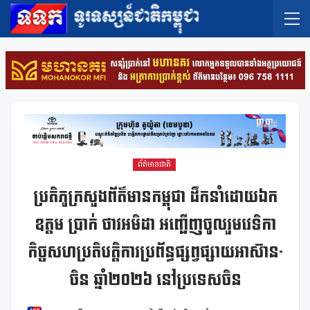
ព័ត៌មានជាតិ
ប្រតិភូក្រសួងព័ត៌មានកម្ពុជា ដឹកនាំដោយឯក
ឧត្តម ប្រាក់ ថាវអមិដា អញ្ជើញចូលរួមវេទិកា
កិច្ចសហប្រតិបត្តិការប្រព័ន្ធផ្សព្វផ្សាយអាស៊ាន-
ចិន ឆ្នាំ២០២៦ នៅប្រទេសចិន