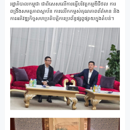
រដ្ឋាភិបាលកម្ពុជា ជាពិសេសលើការធ្វើបរិវត្តកម្មឌីជីថល ការ
ពង្រឹងសមត្ថភាពស្ថាប័ន ការលើកកម្ពស់គុណភាពព័ត៌មាន និង
ការអភិវឌ្ឍកិច្ចសហប្រតិបត្តិការប្រព័ន្ធផ្សព្វផ្សាយក្នុងតំបន់។