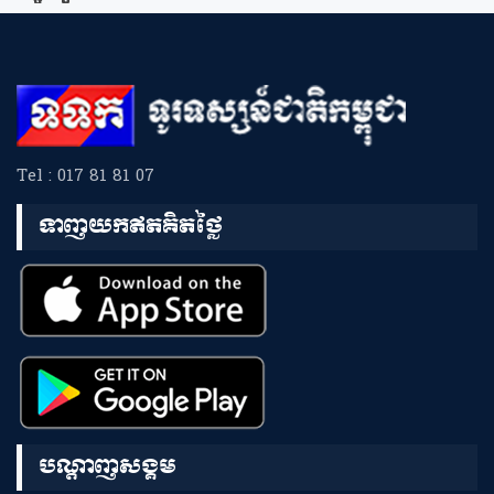
Tel : 017 81 81 07
ទាញយកឥតគិតថ្លៃ
បណ្តាញសង្គម