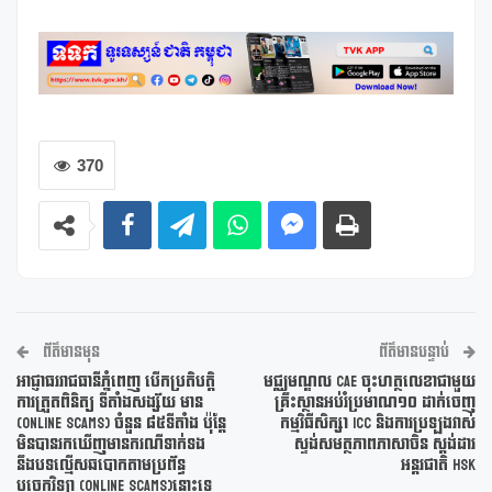
370
ព័ត៌មានមុន
ព័ត៌មានបន្ទាប់
អាជ្ញាធររាជធានីភ្នំពេញ បេីកប្រតិបត្តិ
មជ្ឈមណ្ឌល CAE ចុះហត្ថលេខាជាមួយ
ការត្រួតពិនិត្យ ទីតាំងសង្ស័យ មាន
គ្រឹះស្ថានអប់រំប្រមាណ១០ ដាក់ចេញ
(ONLINE SCAMS) ចំនួន ៨៥ទីតាំង ប៉ុន្តែ
កម្មវិធីសិក្សា ICC និងការប្រឡងវាស់
មិនបានរកឃើញមានករណីទាក់ទង
ស្ទង់សមត្ថភាពភាសាចិន ស្តង់ដារ
នឹងបទល្មើសឆបោកតាមប្រព័ន្ធ
អន្តរជាតិ HSK
បច្ចេកវិទ្យា (ONLINE SCAMS)នោះទេ