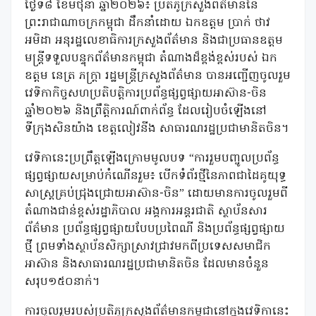
ថ្ងៃទី៨ ខែមិថុនា ឆ្នាំ២០២៦
៖
ប្រតិភូក្រសួងព័ត៌មាននៃ
ព្រះរាជាណាចក្រកម្ពុជា ដឹកនាំដោយ
ឯកឧត្តម ប្រាក់ ថាវ
អមិ
ដា
អនុរដ្ឋលេខាធិការក្រសួងព័ត៌មាន
និង
ជា
ប្រធានឧត្តម
មន្ត្រី
ទទួលបន្ទុក
ព័ត៌មានកម្ពុជា
តំណាងដ៏ខ្ពង់ខ្ពស់របស់
ឯក
ឧត្តម នេត្រ ភក្ត្រា រដ្ឋមន្ត្រីក្រសួងព័ត៌មាន
បានអញ្ជើញចូលរួម
វេទិកាកិច្ចសហប្រតិបត្តិការប្រព័ន្ធផ្សព្វផ្សាយអាស៊ាន-ចិន
ឆ្នាំ២០២៦ និងព្រឹត្តិការណ៍ពាក់ព័ន្ធ
ដែលរៀបចំឡើងនៅ
ទីក្រុងសិនយ៉ាង ខេត្តលៀវនីង សាធារណរដ្ឋប្រជាមានិតចិន។
វេទិកានេះ
ប្រព្រឹត្ត
ឡើងក្រោមមូលបទ
“
ការរួមបញ្ចូលប្រព័ន្ធ
ផ្សព្វផ្សាយសម្រាប់កំណើនរួម៖ បើកទំព័រថ្មីនៃភាពជាដៃគូយុទ្ធ
សាស្ត្រគ្រប់ជ្រុងជ្រោយអាស៊ាន-ចិន
”
ដោយមានការចូលរួមពី
តំណាងជាន់ខ្ពស់រដ្ឋាភិបាល អង្គការអន្តរជាតិ ស្ថាប័នសារ
ព័ត៌មាន ប្រព័ន្ធផ្សព្វផ្សាយបែបប្រពៃណី និងប្រព័ន្ធផ្សព្វផ្សាយ
ថ្មី ព្រមទាំងស្ថាប័នសិក្សាស្រាវជ្រាវមកពីប្រទេសសមាជិក
អាស៊ាន និងសាធារណរដ្ឋប្រជាមានិតចិន
ដែលមានចំនួន
សរុប១៥០នាក់
។
ការចូលរួមរបស់ប្រតិភូក្រសួងព័ត៌មានកម្ពុជានៅក្នុងវេទិកានេះ