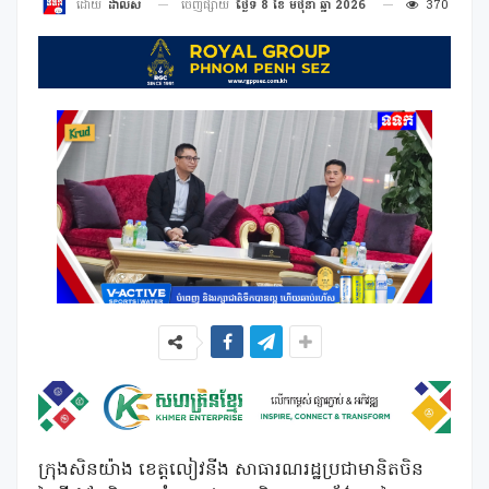
ចេញផ្សាយ
ថ្ងៃទី 8 ខែ មិថុនា ឆ្នាំ 2026
370
ដោយ
ដាលីស
ក្រុង
សិនយ៉ាង
ខេត្តលៀវនីង
សាធារណរដ្ឋប្រជាមានិតចិន