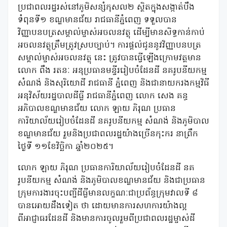
ប្រជាពលរដ្ឋរស់នៅភូមិសន្សំកុសល២ ស្ថិតក្នុងសង្កាត់បឹង
ទំពុនទី១ ខណ្ឌមានជ័យ រាជធានីភ្នំពេញ ទទួលបាន
វិញ្ញាបនបត្រសម្គាល់ម្ចាស់អចលនវត្ថុ ដេីម្បីមានសិទ្ធកាន់កាប់
អចលនវត្ថុត្រឹមត្រូវស្របច្បាប់។ ការផ្តល់ជូននូវវិញ្ញាបនបត្រ
សម្គាល់ម្ចាស់អចលនវត្ថុ នេះ ត្រូវបានធ្វេីឡេីងក្រោមវត្តមាន
លោក ពឹង រតនៈ អនុប្រធានមន្ទីររៀបចំដែនដី នគរូបនីយកម្ម
សំណង់ និងសុរិយោដី រាជធានី ភ្នំពេញ និងជានាយករងកម្មវិធី
អនុវិស័យរដ្ឋបាលដីធ្លី រាជធានីភ្នំពេញ លោក សេង គន្ធ
អភិបាលខណ្ឌមានជ័យ លោក ឡាយ ភិរុណ ប្រធាន
ការិយាល័យរៀបចំដែនដី នគរូបនីយកម្ម សំណង់ និងភូមិបាល
ខណ្ឌមានជ័យ រួមនិងប្រជាពលរដ្ឋយ៉ាងច្រេីនកុះករ នាព្រឹក
ថ្ងៃទី ១១​ខែវិច្ឆិកា ឆ្នាំ២០២៥។
លោក ឡាយ ភិរុណ ប្រធានការិយាល័យរៀបចំដែនដី នគ
រូបនីយកម្ម សំណង់ និងភូមិបាលខណ្ឌមានជ័យ និងជាប្រធាន
ក្រុមការងារចុះបញ្ជីដីធ្លីមានលក្ខណៈជាប្រព័ន្ធក្រុមវាលទី ៨
បានអោយដឹងទៀត ថា ដោយមានការសហការយ៉ាងល្អ
ពីអាជ្ញាធរដែនដី និងមានការចូលរួមពីប្រជាពលរដ្ឋម្ចាស់ដី