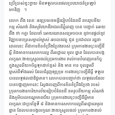
ប្រើប្រាស់ខ្ចះខ្ជាយ មិនទទួលបានផលប្រយោជន៍ត្រឡប់
មកវិញ
។
លោក ពឹង រតនៈ អនុប្រធានមន្ទីររៀបចំដែនដី នគររូបនីយ
កម្ម សំណង់ និងសូរិយោដីរាជធានីភ្នំពេញ បាន បញ្ជាក់ អោយ
ដឹង ថា កត្តា ដែលនាំ អោយឈានសម្រេចបាន នូវការផ្តល់នូវ
វិញ្ញាបនបត្រសម្គាល់ម្ចាស់ អចលនវត្ថុ ជូន ប្រជាពល រដ្ឋនា
ពេលនេះ គឺជាការខិតខំប្រឹងប្រែងរបស់ ក្រុមការងារចុះបញ្ជីដី
ធ្លី និងមានការសហការល្អ ពីអាជ្ញាធរ មូល ដ្ឋាន ដែលបានបង្ក
លក្ខណៈងាយស្រួលដល់ក្រុមការងារ រាល់ការបំពេញភារកិច្ច
ក្នុងស្មារតីយកចិត្តទុកដាក់ខ្ពស់ និង មាន ការ ចូលរួមពី
ម្ចាស់ដីទាំងអស់ ដែលជំរុញឲ្យក្រុម ការងារចុះបញ្ជីដីធ្លី ទទួល
បានលទ្ធផលជាវិជ្ជមាន។ លោកបានបញ្ជាក់ថា លទ្ធផលដែល
បានបង្ហាញមកនេះ ស្តែងចេញពីការខិតខំប្រឹងប្រែង របស់
ក្រុមការងារការិយាល័យរៀបចំដែនដី នគរូបនីយកម្ម សំណង់
និងភូមិបាលខណ្ឌមានជ័យ ក្រុមការងារចុះបញ្ជីដីធ្លីមាន
លក្ខណៈជាប្រព័ន្ធទី ៨ និងមានការសហការល្អពីអាជ្ញាធរមូល
ដ្ឋាន ដែលបានបង្កលក្ខណៈងាយស្រួលដល់ ក្រុមការងារាល់