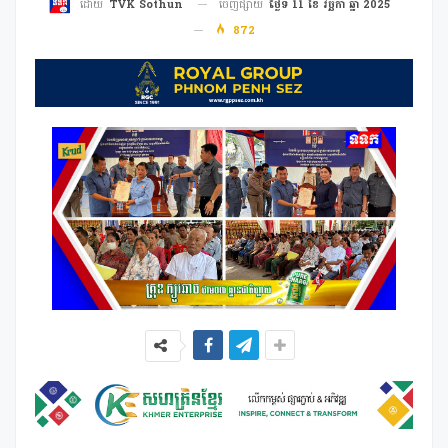
ចេញផ្សាយ
ថ្ងៃទី 11 ខែ វច្ឆិកា ឆ្នាំ 2025
ដោយ
TVK Sothun
872