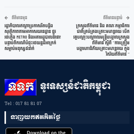
ព័ត៌មានមុន
ព័ត៌មានបន្ទាប់
រដ្ឋាភិបាលឥណ្ឌាប្រកាសរឹតបន្តឹង
ក្រសួងព័ត៌មាន និង គណៈកម្មាធិការ
សុវត្ថិភាពតាមអាកាសយានដ្ឋាន ផ្លូវ
ជាតិគ្រប់គ្រងគ្រោះមហន្តរាយ បើក
រថភ្លើង Metro និងអគាររដ្ឋបាលនានា!
វគ្គបណ្តុះបណ្តាលមន្រ្តីបង្គោលក្រសួង
បន្ទាប់ពីករណីបំផ្ទុះរថយន្តដ៏អាក្រក់
ព័ត៌មាន ស្តីពី “ការត្រៀម
សម្លាប់មនុស្ស៨នាក់
បង្ការហានិភ័យគ្រោះមហន្តរាយ ក្នុង
វិស័យព័ត៌មាន “
Tel : 017 81 81 07
ទាញយកឥតគិតថ្លៃ