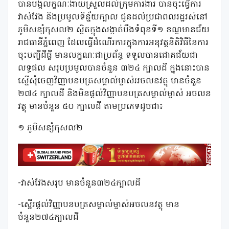
បានបង្កលក្ខណៈងាយស្រួលដល់ក្រុមការងារ បានចុះធ្វើការ
វាស់វែង និងប្រមូលទិន្ន័យក្បាល ជូនដល់ប្រជាពលរដ្ឋរស់នៅ
ភូមិសន្សំកុសល២ ស្ថិតក្នុងសង្កាត់បឹងទំពុនទី១ ខណ្ឌមានជ័យ
រាជធានីភ្នំពេញ ដែលធ្វើដំណើរការក្នុងការអនុវត្តនិតិវិធីនៃការ
ចុះបញ្ជីដីធ្លី មានលក្ខណៈជាប្រព័ន្ធ ទទួលបានជោគជ័យជា
លទ្ធផល សរុបប្រមូលបានចំនួន ៣២៤ ក្បាលដី ក្នុងនោះបាន
ស្នើសុំចេញវិញ្ញាបនបត្រសម្គាល់ម្ចាស់អចលនវត្ថុ មានចំនួន
២៧៤ ក្បាលដី និងមិនផ្តល់វិញ្ញាបនបត្រសម្គាល់ម្ចាស់ អចលន
វត្ថុ មានចំនួន ៥០ ក្បាលដី តាមប្រភេទដូចជា៖
១ ភូមិសន្សំកុសល២
-វាស់វែងសរុប មានចំនួន៣២៤ក្បាលដី
-ស្នេីរផ្តល់វិញ្ញាបនបត្រសម្គាល់ម្ចាស់អចលនវត្ថុ មាន
ចំនួន២៧៤ក្បាលដី