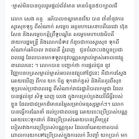
-ម្ចាស់មិនបានចូលរួមផ្តល់ព័ត៌មាន មានចំនួន៥០ក្បាលដី
លោក សេង គន្ធ
អភិបាលខណ្ឌមានជ័យ បាន ពាំនាំនូវការ
សួរសុខទុក្ខ ពីសំណាក់ សម្តេច អគ្គមហាសេនាបតីតេជោ ហ៊ុន
សែន និងសម្តេចកត្តិព្រឹទ្ធបណ្ឌិត សម្តេចមហាបវរធិបតី​
នាយករដ្ឋមន្ត្រី​ និងលោកជំទាវ​ ក៏ដូចជាការសួរសុខ ទុកពី
សំណាក់អភិបាល រាជធានី ភ្នំពេញ
ជូនចំពោះបងប្អូនប្រជា
ពលរដ្ឋ ដែលបានមកទទួលនូវបណ្ណសម្គាល់ម្ចាស់អចលនវត្ថុ
នាពេលនេះ ។ លោកបាន បញ្ជាក់ថា ការផ្តល់ជូន នូវ
វិញ្ញាបនបត្រសម្គាល់ម្ចាស់អចលនវត្ថុនៅថ្ងៃនេះ គឺជាការស្តែង
អោយឃើញ ពីការ យក ចិត្ត ទុកដាក់ខ្ពស់ និងគិតគូរពីសុខ
ទុក្ខរបស់ប្រជាពលរដ្ឋ ពីសំណាក់រាជរដ្ឋាភិបាលកម្ពុជា ដែល
បានផ្តល់នូវ សិទ្ធ ពេញ លេង ក្នុងការគ្រប់គ្រងលើធីធ្លីរបស់
ខ្លួន ដែលជាជម្រកដ៏មានតម្លៃសម្រាប់មនុស្សម្នាក់ៗ។ លោក
បានធ្វើការណែនាំ ដល់ប្រជាពលរដ្ឋ អោយចេះប្រើប្រាស់បណ្ណ
អោយចេះទុកដាក់ និងប្រើប្រាស់អោយបានត្រឹមត្រូវ
ចៀសវាងការប្រើប្រាស់បណ្ណខុស ដែលនាំអោយខាតបាត់
ពោលការយកទៅប្រើប្រាស់ក្នុងការលក់ រឺបញ្ចាំ យកប្រាក់ មក