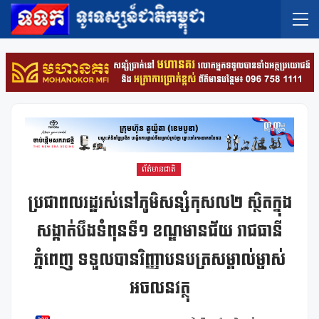
ព័ត៌មានជាតិ
ប្រជាពលរដ្ឋរស់នៅភូមិសន្សំកុសល២ ស្ថិតក្នុង
សង្កាត់បឹងទំពុនទី១ ខណ្ឌមានជ័យ រាជធានី
ភ្នំពេញ ទទួលបានវិញ្ញាបនបត្រសម្គាល់ម្ចាស់
អចលនវត្ថុ