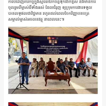
ការបំពេញភារកិច្ចក្នុងស្មារតីយកចិត្តទុកដាក់ខ្ពស់ និងមានការ
ចូលរួមពីម្ចាស់ដីទាំងអស់ ដែលជំរុញ ឲ្យក្រុមការងារទទួល
បានលទ្ធផលជាវិជ្ជមាន រហូតដល់ពេលចែកវិញ្ញាបនបត្រ
សម្គាល់ម្ចាស់អចលនវត្ថុ នាពេលនេះ៕