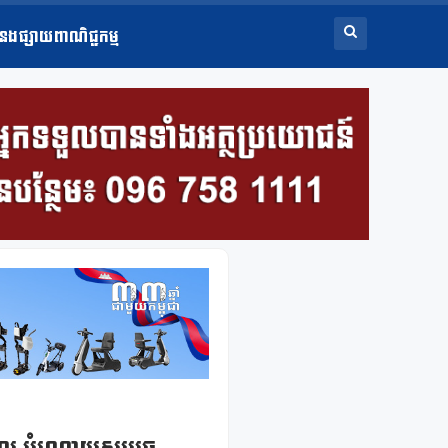
ំនងផ្សាយពាណិជ្ជកម្ម