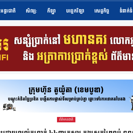
អន្តរជាតិ
សិល្ប​:
កីឡា
បច្ចេកវិទ្យា
សេដ្ឋកិច្ច
ទំនាក់ទ
ព័ត៌មានជាតិ