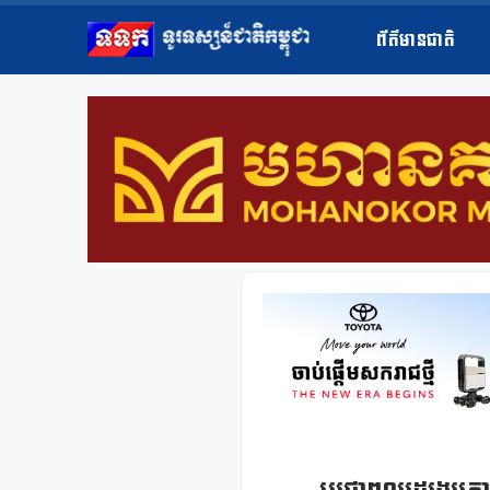
ព័ត៌មានជាតិ