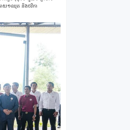
ទះបាយ១ឈុត និងថវិកា