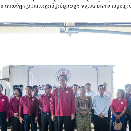
រៀល ដោយឡែកប្រជាពលរដ្ឋរលំផ្ទះចំនួន២ខ្នង ទទួលបានតង់១ សម្ភារ:ផ្