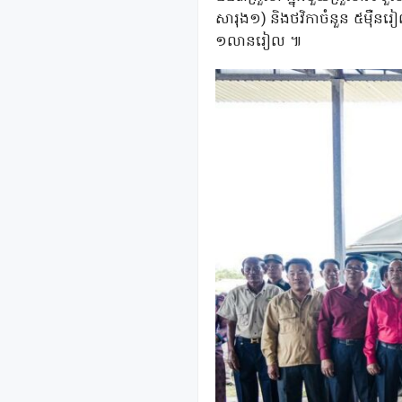
សារុង១) និងថវិកាចំនួន ៥ម៉ឺន
១លានរៀល ៕