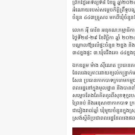
ព្រឹកថ្ងៃអាទិត្យទី៨ ខែធ្នូ ឆ្
អំណោយរបស់សម្តេចកិត្តិព្រឹទ្ធបណ
ចំនួន ៤៤៣គ្រួសារ មកពីឃុំចំនួន៦ 
លោក អ៉ី ធារិន អនុគណ:កម្មាធិកា
ថ្ងៃទី២៨-២៩ ខែវិច្ឆិកា ឆ្នាំ ២
បណ្តាលឪ្យរលំផ្ទះចំនួន ២ខ្នង និ
៣៤ខ្នងផ្ទះ ៣.ឃុំជើងគោ ៤៤ខ្នងផ្ទះ
ឯកឧត្តម ម៉ាង ស៊ីណេត ប្រធានគ
ដែលរងគ្រោះដោយខ្យល់កន្ទ្រាក់មកពី
សែន ប្រធានកាកបាទក្រហមកម្ពុជា ស
ពលរដ្ឋនៅក្នុងមូលដ្ឋាន និងបានពាំន
សម្តេចតែងតែគិតគូរពីសុខទុក្ខរប
ព្រៃនប់ និងអនុសាខាកាកបាទ ក្
ជារៀងរាល់ឆ្នាំ ឃុំមួយចំនួនក្នុ
ស្រង់ស្ថិតិប្រជាពលរដ្ឋដែ