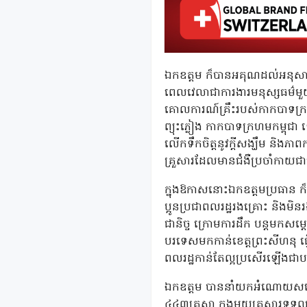
ឯកឧត្តម ក៏បានអគុណដល់អនុសាខាស
ពេលវេលាជាការងារមនុស្សធម៌មួយដ
គោលការណ៍គ្រឹះរបស់កាកបាទក្រ
ព្យុះភ្លៀង កាកបាទក្រហមកម្ព
លើកទឹកចិត្តនូវក្តីសង្ឃឹម និងភា
គ្រួសារដែលមានជំងឺប្រចាំកាយជ
ក្នុងឱកាសនោះឯកឧត្តមប្រធាន ក៏ប
ប្អូនប្រជាពលរដ្ឋរងគ្រោះ និងម
ជានិច្ច ក្រោមការដឹក បន្តមកសម្ត
បរទេសមកកាន់ខេត្តព្រះសីហនុ ធ្វ
ពលរដ្ឋកាន់តែល្អប្រសើរឡើងជាបន្
ឯកឧត្តម បាននាំយកអំណោយសម្តេចកិ
៤៤៣គ្រួសា ក្នុងមួយគ្រួសារទទួ