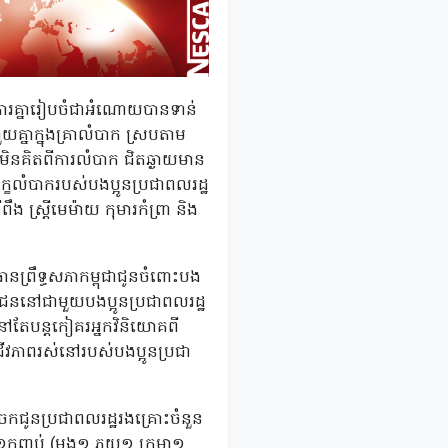
សហការគ្នារៀបចំជាអំណោយបានទាន់
គ្នាក្នុងគ្រាលំបាក ស្របតាម
ិនគិតពីការលំបាក ជិតឆ្ងាយមាន
លំបាករបស់បងប្អូនប្រជាពលរដ្ឋ
 ស្ត្រីមេម៉ាយ កុមារកំព្រា និង
ានព្រឹទ្ធសភាកម្ពុជាជូនចំពោះបង
ជាជននៅជាមួយបងប្អូនប្រជាពលរដ្ឋ
ចនៅតែបន្តកៀគរអ្នកវិនិយោគពី
ជីវភាពរស់នៅរបស់បងប្អូនប្រជា
ចែកជូនប្រជាពលរដ្ឋរងគ្រោះចំនួន
ត១កញ្ចប់ (មុង១ ភួយ១ ក្រមា១