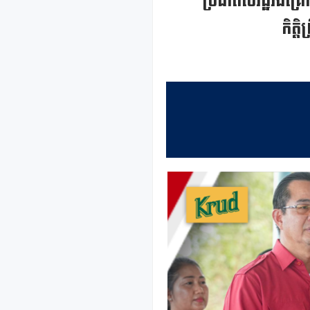
ប្រជាពលរដ្ឋរងគ្រ
កិត្ត