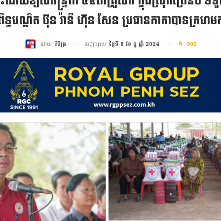
ោះដោយខ្យល់កន្ទ្រាក់ ៤៤៣គ្រួសារ ក្នុងស្រុកព្រៃនប់
ិព្រឹទ្ធបណ្ឌិត ប៊ុន រ៉ានី ហ៊ុន សែន ប្រធានកាកាបាទក្រហមក
ចេញផ្សាយ
ថ្ងៃទី 8 ខែ ធ្នូ ឆ្នាំ 2024
902
ដោយ
វិចិត្រ