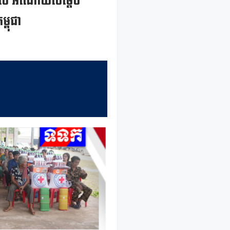
 ទទួល អំណោយសម្តេច
ម្ពុជា