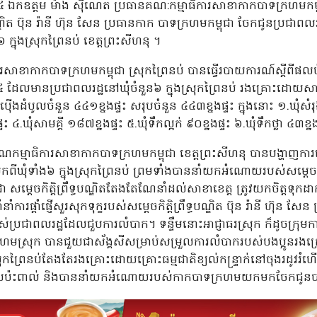
នាំ២០២៤ ឯកឧត្តម ម៉ាង ស៊ីណេត ប្រធានគណ:កម្មាធិការសាខាកាកបាទក្រហមកម
្ឌិត ប៊ុន រ៉ានី ហ៊ុន សែន ប្រធានកាក បាទក្រហមកម្ពុជា ចែកជូនប្រជាពលរ
ក្នុងស្រុកព្រៃនប់ ខេត្តព្រះសីហនុ ។
រសាខាកាកបាទក្រហមកម្ពុជា ស្រុកព្រៃនប់ បានធ្វើរបាយការណ៍ស្តីពីផលប៉
០២៤ ដែលមានប្រជាពលរដ្ឋនៅឃុំចំនួន៦ ក្នុងស្រុកព្រៃនប់ រងគ្រោះដោយសារខ
ងប៉ើងដំបូលចំនួន ៤៤១ខ្នងផ្ទះ សរុបចំនួន ៤៤៣ខ្នងផ្ទះ ក្នុងនោះ ១.ឃុំសំ
 ៤.ឃុំសាមគ្គី ១៨៧ខ្នងផ្ទះ ៥.ឃុំទឹកល្អក់ ៩០ខ្នងផ្ទះ ៦.ឃុំទឹកថ្លា ៤៣ខ្នង
ណកម្មាធិការសាខាកាកបាទក្រហមកម្ពុជា ខេត្តព្រះសីហនុ បានបង្ហាញកា
ឃុំទាំង៦ ក្នុងស្រុកព្រៃនប់ ព្រមទាំងបាននាំយកអំណោយរបស់សម្តេចកិត្តិព្
ម្តេចកិត្តិព្រឹទ្ធបណ្ឌិតតែងតែណែនាំដល់សាខាខេត្ត ត្រូវយកចិត្តទុកដាក់គ
ាំការផ្តាំផ្ញើសួរសុកទុក្ខរបស់សម្តេចកិត្តិព្រឹទ្ធបណ្ឌិត ប៊ុន រ៉ានី ហ៊ុ
ស់ប្រជាពលរដ្ឋដែលជួបការលំបាក។ ទន្ទឹមនោះអាជ្ញាធរស្រុក ក៏ដូចក្រុមកា
រហមស្រុក បានជួយជាស័ង្គសីសម្រាប់សម្រួលការលំបាករបស់បងប្អូនរង
ងស្រុកព្រៃនប់តែងតែរងគ្រោះដោយគ្រោះធម្មជាតិខ្យល់កន្ទ្រាក់នៅចុងរដូវរ
លរងផលប៉ះពាល់ និងបាននាំយកអំណោយរបស់កាកបាទក្រហមយកមកចែកជូន