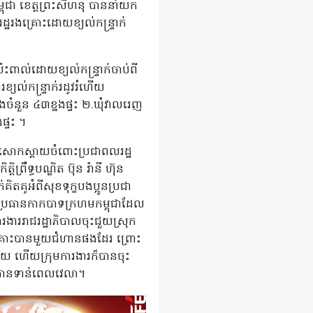
្ពុជា ខេត្តព្រះសីហនុ បាននាំយក
ដ្ឋរងគ្រោះដោយខ្យល់កន្ទ្រាក់
ះពាល់ដោយខ្យល់កន្ទ្រាក់ចាប់ពី
្យល់កន្ទ្រាក់រដូវរំហើយ
រុងចំនួន ៤៣ខ្នងផ្ទះ ២.ឃុំវាលរេញ
ផ្ទះ ។
រសោកស្តាយចំពោះប្រជាពលរដ្ឋ
រឹទ្ធបណ្ឌិត ប៊ុន រ៉ានី ហ៊ុន
ិតគូអំពីសុខទុក្ខបងប្អូនប្រជា
ន សែន ប្រធានកាកបាទក្រហមកម្ពុជាដែល
រងាររាជរដ្ឋាភិបាលចុះជួយស្រុក
គ្រោះបានមួយជំហានផងដែរ ព្រោះ
ំហើយ ហើយក្រុមការងារក៏បានចុះ
បានទាន់ពេលវេលា។