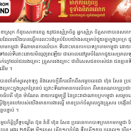
្រុក ក៏ដូចសាខាខេត្ត យុវជនស្ម័គ្រចិត្ត អ្នកស្ម័គ្រ ចិត្តសាខាបាន
ែលយើងបានធ្វើការលះបង់គ្រប់បែបយ៉ាងសម្រេាប់ជួយគ្នាក្នុងគ្រាក្រ ជួយ
ហមកម្ពុជា ទីណាមានការលំបាក ទីនោះមានកាកបាទក្រហមកម្ពុជា ដោយម
ុជា ទៅដល់ទីនោះដោយមិនរុញរាឡើយ ជាគោលដៅរួមចំណែកជួយសម្រាលទុក្ខ
ពកក់ក្តៅដល់ជនរងគ្រោះ គ្រួសាររងគ្រោះ ជាពិសេសជនចាស់ជរា ជនគ្មានទីពឹង
ាដើម ។
ានពាំនាំសួរសុខទុក្ខ និងសេចក្តីនឹករលឹកពីសម្តេចតេជោ ហ៊ុន សែន ប្រធ
ិនរងគ្រោះក្នុងស្រុកព្រៃនប់ ព្រោះទីណាមានការលំបាក គឺមានគណបក្សប្រ
េចធិបតី ហ៊ុន ម៉ាណែត នាយករដ្ឋមន្ត្រី នៃព្រះរាជាណាចក្រកម្ពុជា សម្តេ
ើឱ្យកូនចៅរបស់យើងមានការងារធ្វើ មានប្រាក់ចំណូលក្នុងគ្រួសារ បង្កើន
តបន្ទាប់ ។
ត្តិព្រឹទ្ធបណ្ឌិត ប៊ុន រ៉ានី ហ៊ុន សែន ប្រធានកាកបាទក្រហកមកម្ពុជា 
លបាន អង្ករ ២៥គីឡូ មី១កេស ត្រីខ១០កំប៉ុង ទឹកត្រី១យួរ កន្ទេល១ ឃី