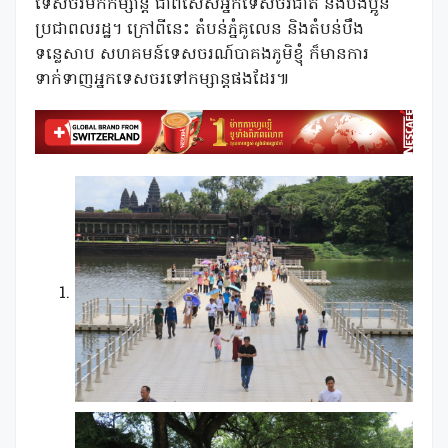
ទេសចរមកកម្សាន្ត ជាពិសេសអ្នកទេសចរជាតិ និងបងប្អូន
ប្រជាពលរដ្ឋ។ ក្រៅពីនេះ តំបន់ភ្នំគូលេន និងតំបន់បឹង
ទន្លេសាប សហគមន៍ទេសចរណ៍បាគងភូមិខ្ញុំ ក៏មានការ
ទាក់ទាញអ្នកទេសចរទៅកម្សាន្តផងដែរ៕