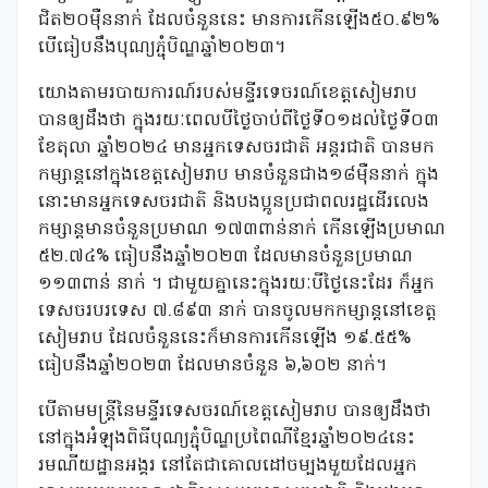
ជិត២០ម៉ឺននាក់ ដែលចំនួននេះ មានការកើនឡើង៥០.៩២%
បើធៀបនឹងបុណ្យភ្ជុំបិណ្ឌឆ្នាំ២០២៣។
យោងតាមរបាយការណ៍របស់មន្ទីរទេចរណ៍ខេត្តសៀមរាប
បានឲ្យដឹងថា ក្នុងរយៈពេលបីថ្ងៃចាប់ពីថ្ងៃទី០១ដល់ថ្ងៃទី០៣
ខែតុលា ឆ្នាំ២០២៤ មានអ្នកទេសចរជាតិ អន្តរជាតិ បានមក
កម្សាន្តនៅក្នុងខេត្តសៀមរាប មានចំនួនជាង១៨ម៉ឺននាក់ ក្នុង
នោះមានអ្នកទេសចរជាតិ និងបងប្អូនប្រជាពលរដ្ឋដើរលេង
កម្សាន្តមានចំនួនប្រមាណ ១៧៣ពាន់នាក់ កើនឡើងប្រមាណ
៥២.៧៤% ធៀបនឹងឆ្នាំ២០២៣ ដែលមានចំនួនប្រមាណ
១១៣ពាន់ នាក់ ។ ជាមួយគ្នានេះក្នុងរយៈបីថ្ងៃនេះដែរ ក៏អ្នក
ទេសចរបរទេស ៧.៨៩៣ នាក់ បានចូលមកកម្សាន្តនៅខេត្ត
សៀមរាប ដែលចំនួននេះក៏មានការកើនឡើង ១៩.៥៥%
ធៀបនឹងឆ្នាំ២០២៣ ដែលមានចំនួន ៦,៦០២ នាក់។
បើតាមមន្ត្រីនៃមន្ទីរទេសចរណ៍ខេត្តសៀមរាប បានឲ្យដឹងថា
នៅក្នុងអំឡុងពិធីបុណ្យភ្ជុំបិណ្ឌប្រពៃណីខ្មែរឆ្នាំ២០២៤នេះ
រមណីយដ្ឋានអង្គរ នៅតែជាគោលដៅចម្បងមួយដែលអ្នក