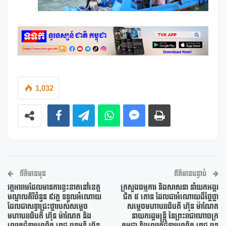
1,032
ព័ត៌មានមុន
ព័ត៌មានបន្ទាប់
វត្តអារាមដែលមានការខ្វះខាតនៅខេត្ត
ក្រសួងធម្មការ និងសាសនា នាំយកអង្ករ
មណ្ឌលគិរីចំនួន ៩វត្ត ទទួលអំណោយ
ជិត ៥ តោន ដែលជាអំណោយដ៏ថ្លៃថ្លា
ដែលជាសទ្ធាជ្រះថ្លារបស់សម្តេច
សម្តេចមហាបវរធិបតី ហ៊ុន ម៉ាណែត
មហាបវរធិបតី ហ៊ុន ម៉ាណែត និង
នាយករដ្ឋមន្ត្រី នៃព្រះរាជាណាចក្រ
លោកជំទាវបណ្ឌិត ពេជ ចន្ទមុន្នី ហ៊ុន
កម្ពុជា និងលោកជំទាវបណ្ឌិត ពេជ ចន្ទ