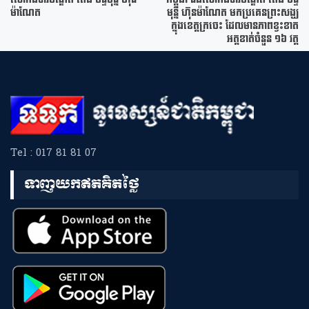
ម៉ាណែត
មុន្នី ហ៊ុនម៉ាណែត មកប្រគេនព្រះសង្ឃ
ក្នុងខេត្តក្រចេះ ដែលមានភាពខ្វះខាត
អត្តខាត់ចំនួន ១៦ វត្ត
Tel : 017 81 81 07
ទាញយកឥតគិតថ្លៃ