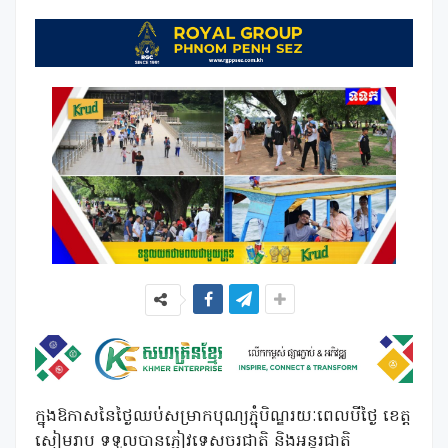
ក្នុងឱកាសនៃថ្ងៃឈប់សម្រាកបុណ្យភ្ជុំបិណ្ឌរយៈពេលបីថ្ងៃ ខេត្ត
សៀមរាប ទទួលបានភ្ញៀវទេសចរជាតិ និងអន្តរជាតិ