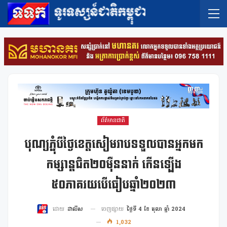
ព័ត៌មានជាតិ
បុណ្យភ្ជុំបីថ្ងៃខេត្តសៀមរាបទទួលបានអ្នកមក
កម្សាន្តជិត២០ម៉ឺននាក់ កើនឡើង
៥០ភាគរយបើធៀបឆ្នាំ២០២៣
ចេញផ្សាយ
ថ្ងៃទី 4 ខែ តុលា ឆ្នាំ 2024
ដោយ
ដាលីស
1,032