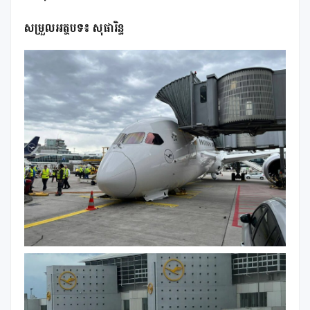
សម្រួលអត្ថបទ៖ សុផារិន្ទ