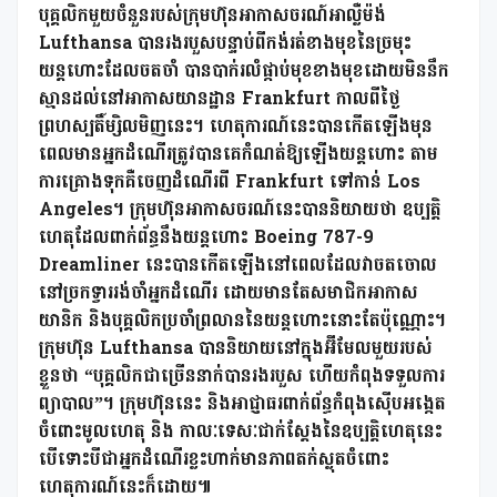
បុគ្គលិកមួយចំនួនរបស់ក្រុមហ៊ុនអាកាសចរណ៍អាល្លឺម៉ង់
Lufthansa បានរងរបួសបន្ទាប់ពីកង់រត់ខាងមុខនៃច្រមុះ
យន្តហោះដែលចតចាំ បានបាក់រលំផ្កាប់មុខខាងមុខដោយមិននឹក
ស្មានដល់នៅអាកាសយានដ្ឋាន Frankfurt កាលពីថ្ងៃ
ព្រហស្បតិ៍ម្សិលមិញនេះ។ ហេតុការណ៍នេះបានកើតឡើងមុន
ពេលមានអ្នកដំណើរត្រូវបានគេកំណត់ឱ្យឡើងយន្តហោះ តាម
ការគ្រោងទុកគឺចេញដំណើរពី Frankfurt ទៅកាន់ Los
Angeles។ ក្រុមហ៊ុនអាកាសចរណ៍នេះបាននិយាយថា ឧប្បត្តិ
ហេតុដែលពាក់ព័ន្ធនឹងយន្តហោះ Boeing 787-9
Dreamliner នេះបានកើតឡើងនៅពេលដែលវាចតចោល
នៅច្រកទ្វាររង់ចាំអ្នកដំណើរ ដោយមានតែសមាជិកអាកាស
យានិក និងបុគ្គលិកប្រចាំព្រលាននៃយន្តហោះនោះតែប៉ុណ្ណោះ។
ក្រុមហ៊ុន Lufthansa បាននិយាយនៅក្នុងអ៊ីមែលមួយរបស់
ខ្លួនថា “បុគ្គលិកជាច្រើននាក់បានរងរបួស ហើយកំពុងទទួលការ
ព្យាបាល”។ ក្រុមហ៊ុននេះ និងអាជ្ញាធរពាក់ព័ន្ធកំពុងស៊ើបអង្កេត
ចំពោះមូលហេតុ និង កាលៈទេសៈជាក់ស្តែងនៃឧប្បត្តិហេតុនេះ
បើទោះបីជាអ្នកដំណើរខ្លះហាក់មានភាពតក់ស្លុតចំពោះ
ហេតុការណ៍នេះក៏ដោយ៕