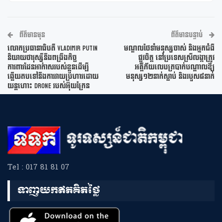
ព័ត៌មានមុន
ព័ត៌មានបន្ទាប់
លោកប្រធានាធិបតី Vladimir Putin
មណ្ឌលថែទាំមនុស្សចាស់ និងអ្នកជំងឺ
និយាយថារុស្ស៊ីនឹងពង្រឹងកិច្ច
ផ្លូវចិត្ត នៅប្រទេសស្រីលង្កាត្រូវ
ការពារដែនអាកាសរបស់ខ្លួនដើម្បី
អគ្គីភ័យលេបត្របាក់បណ្តាលឱ្យ
ឆ្លើយតបទៅនឹងការវាយប្រហារដោយ
មនុស្ស១២នាក់ស្លាប់ និងរបួស៨នាក់
យន្តហោះ Drone របស់អ៊ុយក្រែន
Tel : 017 81 81 07
ទាញយកឥតគិតថ្លៃ