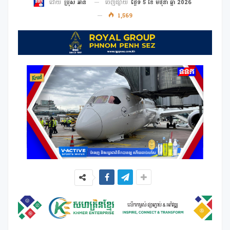
ចេញផ្សាយ
ថ្ងៃទី 5 ខែ មិថុនា ឆ្នាំ 2026
ដោយ
ប្រុស អាន
1,569