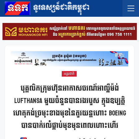
អន្តរជាតិ
បុគ្គលិកក្រុមហ៊ុនអាកាសចរណ៍អាល្លឺម៉ង់
Lufthansa មួយចំនួនបានរងរបួស ក្នុងឧប្បត្តិ
ហេតុកង់ច្រមុះខាងមុខនៃតួរយន្តហោះ Boeing
បានបាក់រលំផ្កាប់មុខមុនពេលហោះហើរ