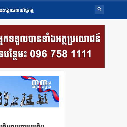
ំនងផ្សាយពាណិជ្ជកម្ម