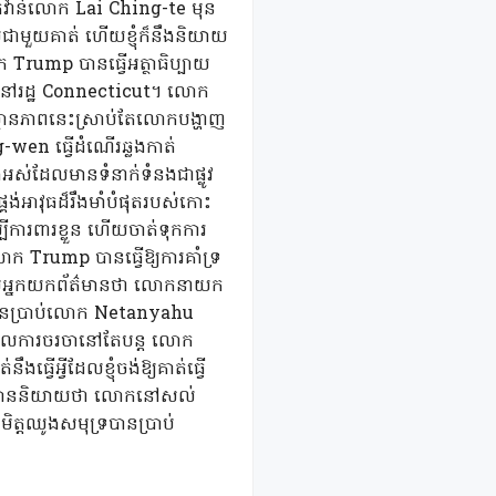
វ៉ាន់លោក Lai Ching-te មុន
ជាមួយគាត់ ហើយខ្ញុំក៏នឹងនិយាយ
 Trump បានធ្វើអត្ថាធិប្បាយ
្រនៅរដ្ឋ Connecticut។ លោក
ែស្ថានភាពនេះស្រាប់តែលោកបង្ហាញ
-wen ធ្វើដំណើរឆ្លងកាត់
អស់ដែលមានទំនាក់ទំនងជាផ្លូវ
្គង់អាវុធដ៏រឹងមាំបំផុតរបស់កោះ
្បីការពារខ្លួន ហើយចាត់ទុកការ
់លោក Trump បានធ្វើឱ្យការគាំទ្រ
រាប់អ្នកយកព័ត៌មានថា លោកនាយក
ោកបានប្រាប់លោក Netanyahu
ៈដែលការចរចានៅតែបន្ត លោក
្វើអ្វីដែលខ្ញុំចង់ឱ្យគាត់ធ្វើ
rump បាននិយាយថា លោកនៅសល់
ធមិត្តឈូងសមុទ្របានប្រាប់