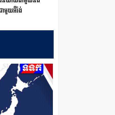
កនឹងនិយាយជាមួយនឹង
ាមួយអ៊ីរ៉ង់