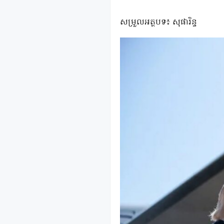
សម្រួលអត្ថបទ៖ សុផារិន្ទ