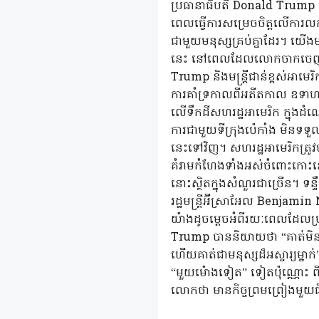
ប្រធានាធិបតី Donald Trump 
ពេលធ្វើការសម្រេចចិត្តលើការល
ជាមួយមនុស្សគ្រប់គ្នាដែរ។ យើង
នេះ នៅពេលដែលលោកចាកចេញពីទីក
Trump និងមន្ត្រីជាន់ខ្ពស់អាមេ
ការគាំទ្រកាលពីអតីតកាល ឧទាហរណ
លើទឹកដីសហរដ្ឋអាមេរិក ក្នុងដ
ការជាមួយទីក្រុងប៉េកាំង មិនទទួលស
នេះទៅវិញ។ សហរដ្ឋអាមេរិកត្រូវបា
គំរាមកំហែងទាំងអស់ចំពោះកោះនេះថា
នោះស្ថិតក្នុងសំណួរជាច្រើន។ 
រដ្ឋមន្ត្រីអ៊ីស្រាអែល Benjam
យ៉ាងដូចម្តេចអំពីរយៈពេលដែលប
Trump បាននិយាយថា “គាត់មិនអីទេ។ គ
ហើយគាត់ជាមនុស្សដ៏អស្ចារ្យម្
“មួយម៉ោងទៀត” ទៀតប៉ុណ្ណោះ ពីការ
លោកថា មានកិច្ចព្រមព្រៀងម