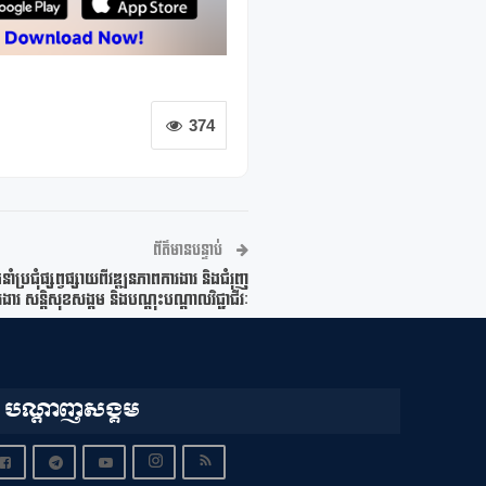
374
ព័ត៌មានបន្ទាប់
នាំប្រជុំផ្សព្វផ្សាយពីវឌ្ឍនភាពការងារ និងជំរុញ
រងារ សន្តិសុខសង្គម និងបណ្តុះបណ្តាលវិជ្ជាជីវៈ
បណ្តាញសង្គម