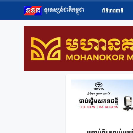
ព័ត៌មានជាតិ