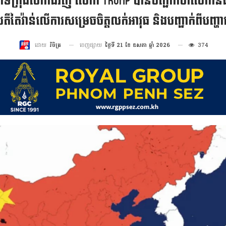
កពីទីក្រុងប៉េកាំងវិញ លោក Trump បានបញ្ជាក់ថាលោ
តីតៃវ៉ាន់លើការសម្រេចចិត្តលក់អាវុធ និងបញ្ជាក់ពីបញ្ហាជ
ចេញផ្សាយ
ថ្ងៃទី 21 ខែ ឧសភា ឆ្នាំ 2026
374
ដោយ
វិចិត្រ