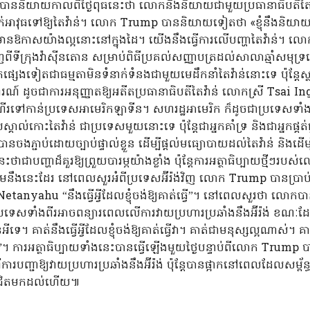
បាននិយាយកាលពីថ្ងៃពុធនេះថា លោកនឹងនិយាយជាមួយប្រធានាធិបតីតៃ
ក់អាវុធទៅឱ្យតៃវ៉ាន់។ លោក Trump បាននិយាយទៀតថា «ខ្ញុំនឹងនិយាយ
មានឱកាសយ៉ាងល្អនោះនៅក្នុងដៃ។ យើងនឹងធ្វើការលើបញ្ហាតៃវ៉ាន់។ លោក
្រុងវ៉ាស៊ីនតោន សម្រាប់ពិធីប្រគល់សញ្ញាបត្រដល់សាលាឆ្មាំសមុទ
រិកផ្សេងទៀតជាធម្មតាមិនទំនាក់ទំនងជាមួយមេដឹកនាំតៃវ៉ាន់នោះទេ ប៉ុន្ត
៍ ដូចជាការអនុញ្ញាតឱ្យអតីតប្រធានាធិបតីតៃវ៉ាន់ លោកស្រី Tsai Ing
ំណើរទៅកាន់ប្រទេសអាមេរិកឡាទីន។ សហរដ្ឋអាមេរិក ក៏ដូចជាប្រទេសទាំង
្គាល់កោះតៃវ៉ាន់ ជាប្រទេសមួយនោះទេ ប៉ុន្តែជាអ្នកគាំទ្រ និងជាអ្នកផ្គត់ផ
នចងភ្ជាប់ដោយច្បាប់ផ្ទាល់ខ្លួន ដើម្បីផ្តល់មធ្យោបាយដល់តៃវ៉ាន់ និងដើម
ជាបញ្ហាដ៏គួរឱ្យព្រួយបារម្ភយ៉ាងខ្លាំង ប៉ុន្តែការអត្ថាធិប្បាយថ្មីៗរបស
ទន្ទឹមនឹងនេះដែរ នៅពេលសួរអំពីប្រទេសអ៊ីរ៉ង់វិញ លោក Trump បានប្
in Netanyahu “នឹងធ្វើអ្វីដែលខ្ញុំចង់ឱ្យគាត់ធ្វើ”។ នៅពេលសួរថា ល
្រទេសទាំងពីរអាចពន្យារពេលលើការវាយប្រហារប្រឆាំងនឹងអ៊ីរ៉ង់ ខណ
ាត់នឹងធ្វើអ្វីដែលខ្ញុំចង់ឱ្យគាត់ធ្វើវា។ គាត់ជាមនុស្សល្អណាស់។ គាត់នឹងធ
នាក់”។ ការអត្ថាធិប្បាយទាំងនេះបានធ្វើឡើងមួយថ្ងៃបន្ទាប់ពីលោក T
បញ្ជាឱ្យវាយប្រហារប្រឆាំងនឹងអ៊ីរ៉ង់ ប៉ុន្តែបានផ្អាកនៅពេលដែលសម្ព័ន្
ួយជិតមកដល់ហើយ៕