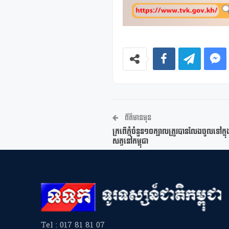
ព័ត៌មានមុន
ក្រពើភ្នំចំនួន១០ក្បាលត្រូវបានលែងចូលទៅក្នុងទ
សត្វនៅកម្ពុជា
Tel : 017 81 81 07