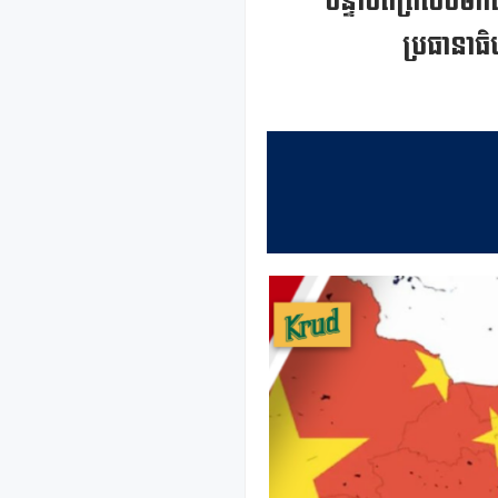
បន្ទាប់ពីត្រលប់ម
ប្រធានាធិប