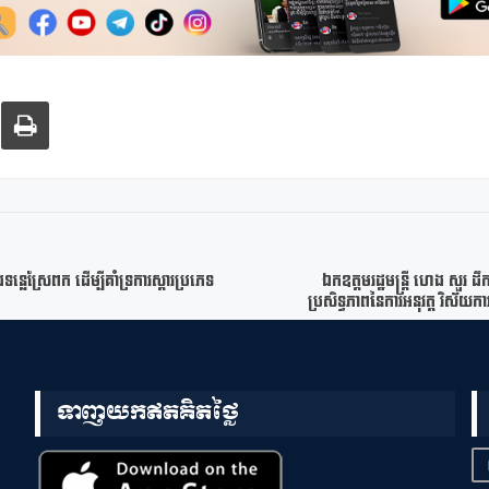
ន្លេស្រែពក ដើម្បីគាំទ្រការស្តារប្រភេទ
ឯកឧត្តមរដ្ឋមន្ត្រី ហេង សួរ ដឹក
ប្រសិទ្ធភាពនៃការអនុវត្ត វិស័យកា
ទាញយកឥតគិតថ្លៃ