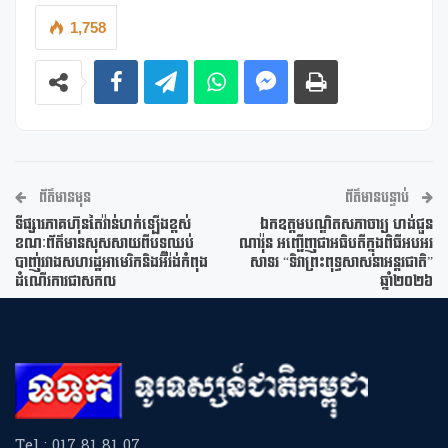
1,758
ព័ត៌មានមុន
ព័ត៌មានបន្ទាប់
ទីផ្សារភាគហ៊ុនតៃវ៉ាន់ហក់ឡើងខ្ពស់
ឯកឧត្តមបណ្ឌិតសភាចារ្យ ហង់ជួន
ខណៈព័ត៌មានសុសសាយពីបទឈប់
ណារ៉ុន អញ្ជើញជាអធិបតីក្នុងពិធីអបអរ
បាញ់រវាងសហរដ្ឋអាមេរិកនិងអ៊ីរ៉ង់កំពុង
សាទរ “ទិវាព្រះពុទ្ធសាសនាអន្តរជាតិ”
ដំណើរការជាសកល
ឆ្នាំ២០២៦
Tel : 017 81 81 07