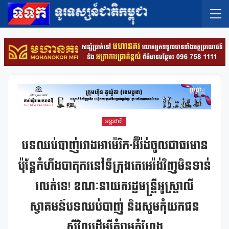
អន្តរជាតិ
បទឈប់បាញ់រវាងអាម៉េរិក-អ៊ីរ៉ង់ចូលជាធរមាន
ប៉ុន្តែកំហឹងបាតុករនៅទីក្រុងតេអេរ៉ង់វិញមិនទាន់
រលត់ទេ! ខណៈនាយករដ្ឋមន្រ្តីអូស្រ្តាលី
ស្វាគមន៍បទឈប់បាញ់ និងសូមកុំយកជន
ស៊ីវិលដើម្បីគំរាមកំហែង