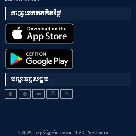
ទាញយកឥតគិតថ្លៃ
បណ្តាញសង្គម
© 2026 - រក្សាសិទ្ធិគ្រប់យ៉ាងដោយ TVK Cambodia.