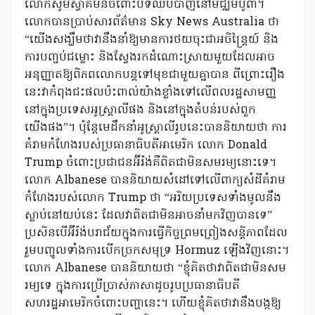
លោកសូមស្វាគមន៍ចំពោះបទឈប់បាញ់នៅមជ្ឈិមបូព៌ា។
លោកបានប្រាប់សារព័ត៌មាន Sky News Australia ថា
“យើងសង្ឃឹមថាវានឹងនាំឱ្យមានការថយចុះជាអចិន្ត្រៃយ៍ និង
ការបញ្ចប់ជម្លោះ និងស្វែងរកដំណោះស្រាយមួយដែលអាច
អនុញ្ញាតឱ្យពិភពលោកបន្តទៅមុខជាមួយគ្នាបាន ពីព្រោះរឿង
នេះវាកំពុងជះផលប៉ះពាល់យ៉ាងខ្លាំងទៅលើពលរដ្ឋសាមញ្ញ
នៅក្នុងប្រទេសអូស្ត្រាលីផង និងនៅក្នុងតំបន់របស់ពួក
យើងផង”។ ប៉ុន្តែមេដឹកនាំអូស្ត្រាលីរូបនេះបាននិយាយថា ការ
គំរាមកំហែងរបស់ប្រធានាធិបតីអាមេរិក លោក Donald
Trump ចំពោះប្រជាជនអ៊ីរ៉ង់គឺពិតជាមិនសមរម្យនោះទេ។
លោក Albanese បាននិយាយសំដៅទៅលើពាក្យសំដីគំរាម
កំហែងរបស់លោក Trump ថា “អរិយប្រទេសទាំងមូលនឹង
ស្លាប់នៅយប់នេះ ដែលវាពិតជាមិនអាចនាំមកវិញបានទេ”
ប្រសិនបើអ៊ីរ៉ង់បរាជ័យក្នុងការធ្វើកិច្ចព្រមព្រៀងសន្តិភាពដែល
រួមបញ្ចូលទាំងការបើកច្រកសមុទ្រ Hormuz ឡើងវិញនោះ។
លោក Albanese បាននិយាយថា “ខ្ញុំគិតថាវាពិតជាមិនសម
រម្យទេ ក្នុងការប្រើប្រាស់ភាសាដូចរូបប្រធានាធិបតី
សហរដ្ឋអាមេរិកចំពោះបញ្ហានេះ។ ហើយខ្ញុំគិតថាវានឹងបង្កឱ្យ