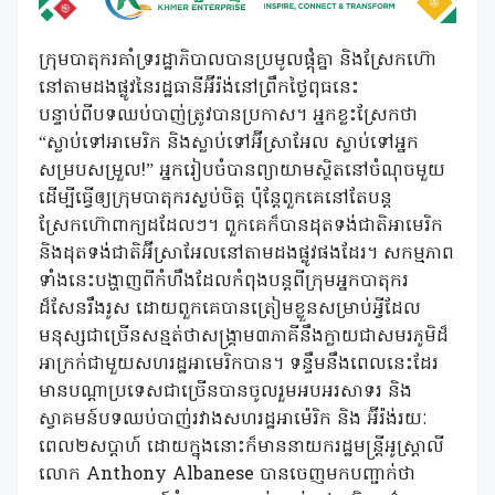
ក្រុមបាតុករគាំទ្ររដ្ឋាភិបាលបានប្រមូលផ្តុំគ្នា និងស្រែកហ៊ោ
នៅតាមដងផ្លូវនៃរដ្ឋធានីអ៊ីរ៉ង់នៅព្រឹកថ្ងៃពុធនេះ
បន្ទាប់ពីបទឈប់បាញ់ត្រូវបានប្រកាស។ អ្នកខ្លះស្រែកថា
“ស្លាប់ទៅអាមេរិក និងស្លាប់ទៅអ៊ីស្រាអែល ស្លាប់ទៅអ្នក
សម្របសម្រួល!” អ្នករៀបចំបានព្យាយាមស្ថិតនៅចំណុចមួយ
ដើម្បីធ្វើឲ្យក្រុមបាតុករស្ងប់ចិត្ត ប៉ុន្តែពួកគេនៅតែបន្ត
ស្រែកហ៊ោពាក្យដដែលៗ។ ពួកគេក៏បានដុតទង់ជាតិអាមេរិក
និងដុតទង់ជាតិអ៊ីស្រាអែលនៅតាមដងផ្លូវផងដែរ។ សកម្មភាព
ទាំងនេះបង្ហាញពីកំហឹងដែលកំពុងបន្តពីក្រុមអ្នកបាតុករ
ដ៏សែនរឹងរូស ដោយពួកគេបានត្រៀមខ្លួនសម្រាប់អ្វីដែល
មនុស្សជាច្រើនសន្មត់ថាសង្រ្គាម៣ភាគីនឹងក្លាយជាសមរភូមិដ៏
អាក្រក់ជាមួយសហរដ្ឋអាមេរិកបាន។ ទន្ទឹមនឹងពេលនេះដែរ
មានបណ្តាប្រទេសជាច្រើនបានចូលរួមអបអរសាទរ និង
ស្វាគមន៍បទឈប់បាញ់រវាងសហរដ្ឋអាម៉េរិក និង អ៊ីរ៉ង់រយៈ
ពេល២សប្តាហ៍ ដោយក្នុងនោះក៏មាននាយករដ្ឋមន្ត្រីអូស្ត្រាលី
លោក Anthony Albanese បានចេញមកបញ្ជាក់ថា