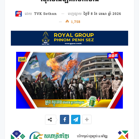
ចេញផ្សាយ
ថ្ងៃទី 8 ខែ មេសា ឆ្នាំ 2026
ដោយ
TVK Sothun
1,758