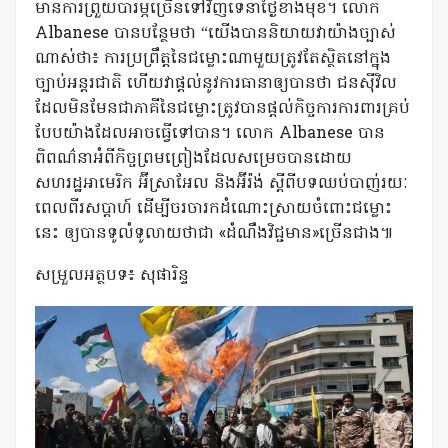
មានការព្រួយបារម្ភច្រើនទៅវិញទេនាថ្ងៃខាងមុខ។ លោក
Albanese បានបន្ថែមថា “យើងបាននិយាយវាយ៉ាងច្បាស់
ណាស់ថា៖ ការប្រព្រឹត្តនៃជម្លោះណាមួយត្រូវតែស្ថិតនៅក្នុង
ច្បាប់អន្តរជាតិ ហើយវាផ្តល់នូវការធានាឲ្យបានថា ជនស៊ីវិល
ដែលមិនមែនជាភាគីនៃជម្លោះត្រូវបានផ្តល់កិច្ចការការពារគ្រប់
បែបយ៉ាងដែលអាចធ្វើទៅបាន។ លោក Albanese បាន
ពិពណ៌នាអំពីកិច្ចព្រមព្រៀងដែលសម្រេចបានដោយ
សហរដ្ឋអាមេរិក អ៊ីស្រាអែល និងអ៊ីរ៉ង់ ស្តីពីបទឈប់បាញ់រយៈ
ពេលពីរសប្តាហ៍ ដើម្បីចរចារកដំណោះស្រាយចំពោះជម្លោះ
នេះ ឲ្យបានទូលំទូលាយថាជា «ដំណឹងវិជ្ជមាន»ច្រើនជាង៕
សម្រួលអត្ថបទ៖ សុផារិន្ទ