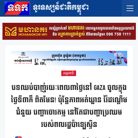
អន្តរជាតិ
បទឈប់បាញ់រយៈពេល៣ថ្ងៃនៅ GAZA ចូលក្នុង
ថ្ងៃទី៣ក៏ ពិតមែន! ប៉ុន្តែភាពអត់ឃ្លាន វ៉ៃដណ្តើម
ជំនួយ បញ្ហាចោរកម្ម នៅតែជាបញ្ហាប្រឈម
របស់ពលរដ្ឋប៉ាឡេស្ទីន