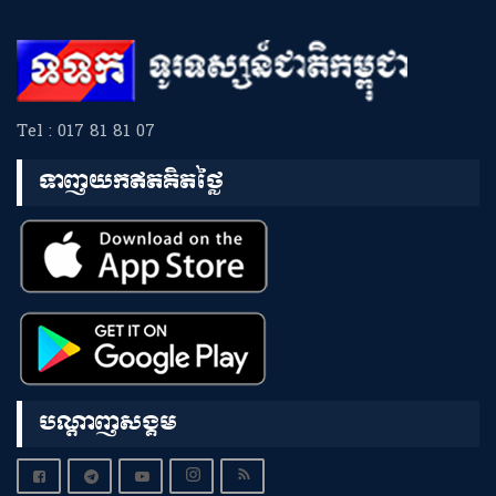
Tel : 017 81 81 07
ទាញយកឥតគិតថ្លៃ
បណ្តាញសង្គម