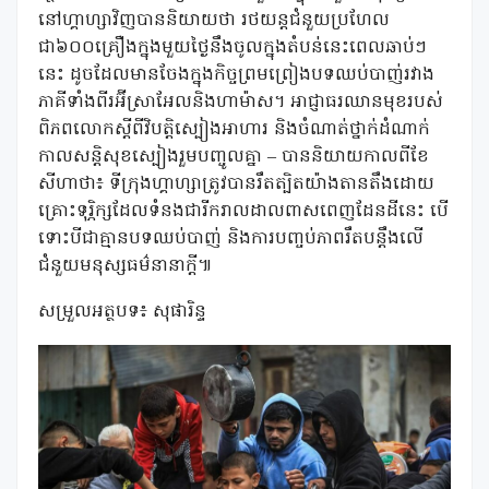
នៅហ្គាហ្សាវិញបាននិយាយថា រថយន្តជំនួយប្រហែល
ជា៦០០គ្រឿងក្នុងមួយថ្ងៃនឹងចូលក្នុងតំបន់នេះពេលឆាប់ៗ
នេះ ដូចដែលមានចែងក្នុងកិច្ចព្រមព្រៀងបទឈប់បាញ់រវាង
ភាគីទាំងពីរអ៊ីស្រាអែលនិងហាម៉ាស។ អាជ្ញាធរឈានមុខរបស់
ពិភពលោកស្តីពីវិបត្តិស្បៀងអាហារ និងចំណាត់ថ្នាក់ដំណាក់
កាលសន្តិសុខស្បៀងរួមបញ្ចូលគ្នា – បាននិយាយកាលពីខែ
សីហាថា៖ ទីក្រុងហ្គាហ្សាត្រូវបានរឹតត្បិតយ៉ាងតានតឹងដោយ
គ្រោះទុរ្ភិក្សដែលទំនងជារីករាលដាលពាសពេញដែនដីនេះ បើ
ទោះបីជាគ្មានបទឈប់បាញ់ និងការបញ្ចប់ភាពរឹតបន្តឹងលើ
ជំនួយមនុស្សធម៌នានាក្តី៕
សម្រួលអត្ថបទ៖ សុផារិន្ទ