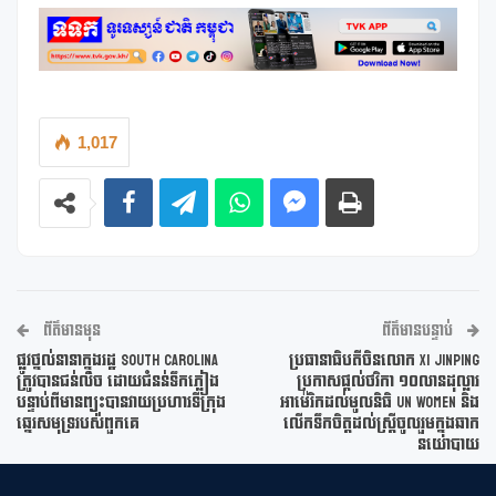
1,017
ព័ត៌មានមុន
ព័ត៌មានបន្ទាប់
ផ្លូវថ្នល់នានាក្នុងរដ្ឋ South Carolina
ប្រធានាធិបតីចិនលោក Xi Jinping
ត្រូវបានជន់លិច ដោយជំនន់ទឹកភ្លៀង
ប្រកាសផ្តល់ថវិកា ១០លានដុល្លារ
បន្ទាប់ពីមានព្យុះបានវាយប្រហារទីក្រុង
អាម៉េរិកដល់មូលនិធិ UN Women និង
ឆ្នេរសមុទ្ររបស់ពួកគេ
លើកទឹកចិត្តដល់ស្រ្តីចូលរួមក្នុងឆាក
នយោបាយ