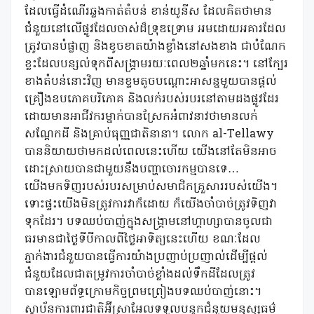
ដែលធ្វើដំណើរឆ្លងកាត់តំបន់ ខាន់យូនីស ដែលគិតថាមាន
ជំនួយនៅលើផ្លូវដែលចាស់ដ៏ទ្រុឌទ្រោម អមដោយអគារដែល
ត្រូវបានបំផ្លាញ និងខូចខាតយ៉ាងខ្លាំងនៅសងខាង ជាបំណែក
ខ្លះដែលបន្សល់ទុកពីសង្គ្រាមរយៈពេល២ឆ្នាំមកនេះ។ នៅក្បែរ
ខាងតំបន់នោះវិញ មានខ្ទមតូចបណ្ដោះអាសន្នមួយបានផ្ដល់
គ្រឿងឧបភោគបរិភោគ និងលក់របស់របរនៅតាមដងផ្លូវដែរ
ដោយមានអាជីវករម្នាក់បានស្រែកអំពាវនាវថាមានលក់
សណ្តែកដី និងគ្រាប់ធុញ្ញជាតិនានា។ លោក al-Tellawy
បាននិយាយថាមកដល់ពេលនេះហើយ យើងនៅតែមិនអាច
ដោះស្រាយបានជាមួយនឹងបញ្ហាចោរកម្មបានទេ…
យើងមកទិញរបស់របរសម្រាប់សមាជិកគ្រួសាររបស់យើង។
ទោះផ្ទះយើងមិនត្រូវការវាក៏ដោយ ក៏យើងចាំបាច់ត្រូវទិញវា
ទុកដែរ។ បទឈប់បាញ់ក្នុងសង្គ្រាមនៅហ្គាហ្សាបានចូលជា
ធរមានជាថ្ងៃទីបីកាលពីថ្ងៃអាទិត្យនេះហើយ ខណៈដែល
ភ្នាក់ងារជំនួយបានធ្វើការយ៉ាងប្រញាប់ប្រញាល់ដើម្បីផ្តល់
ជំនួយដែលជាតម្រូវការចាំបាច់ខ្លាំងដល់ទឹកដីដែលត្រូវ
បានឡោមព័ទ្ធក្រោមកិច្ចព្រមព្រៀងបទឈប់បាញ់នោះ។
ស្ថាប័នការពារជាតិអ៊ីស្រាអែលទទួលបន្ទុកជំនួយមនុស្សធម៌