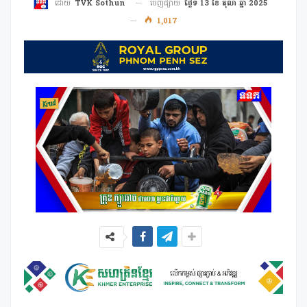
ចេញផ្សាយ
ថ្ងៃទី 13 ខែ តុលា ឆ្នាំ 2025
ដោយ
TVK Sothun
1,017