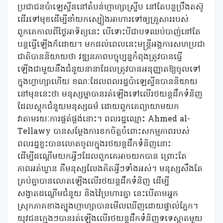
ប្រជាជនប៉ាឡេស្ទីននៅតំបន់ហ្គាហ្សាស្ទ្រីប នៅតែបន្តប្រឹងតស៊ូ
ដើរទៅមុខដើម្បីនាំយកស្បៀងអាហារទៅឲ្យគ្រួសាររបស់
ពួកគេកាលពីថ្ងៃអាទិត្យនេះ បើទោះបីជាបទឈប់បាញ់នៅតែ
បន្តធ្វើឡើងក៏ដោយ។ មកដល់ពេលនេះមន្ត្រីអង្គការសហប្រជា
ជាតិបាននិយាយថា វឌ្ឍនភាពបច្ចុប្បន្នកំពុងត្រូវបានធ្វើ
ឡើងជាមួយនឹងជំនួយនានាដែលត្រូវបានអនុញ្ញាតឱ្យចូលទៅ
ក្នុងហ្គាហ្សាហើយ ខណៈដែលពលរដ្ឋប៉ាឡេស្ទីនបាននិយាយ
នៅមុននេះថា មនុស្សម្នាបានរត់ឡើងទៅលើរថយន្តដឹកទំនិញ
ដែលស្តុកជំនួយមនុស្សធម៌ ដោយពួកគេព្យាយាមយក
វាតាមរយៈការផ្គត់ផ្គង់នោះ។ ពលរដ្ឋឈ្មោះ Ahmed al-
Tellawy បានសម្តែងការខកចិត្តចំពោះសកម្មភាពរបស់
ពលរដ្ឋខ្លះបានលោតចូលក្នុងរថយន្តដឹកទំនិញនោះ
ដើម្បីដណ្តើមយកអ្វីៗដែលពួកគេអាចយកបាន ព្រោះតែ
ភាពអត់ឃ្លាន គឺមនុស្សលែងគិតអ្វីៗទាំងអស់។ មនុស្សសឹងតែ
គ្រប់គ្នាបានលោតឡើងលើរថយន្តដឹកទំនិញ ដើម្បី
សង្វាតដណ្តើមជំនួយ និងវ៉ៃប្រហារគ្នា នេះបើតាមអ្នក
ស្រុកភាគខាងត្បូងហ្កាហ្សាបានមើលឃើញដោយផ្ទាល់ភ្នែក។
យុវជនក្មេងៗបានរត់ឡើងលើរថយន្តដឹកទំនិញទទេស្អាតមួយ