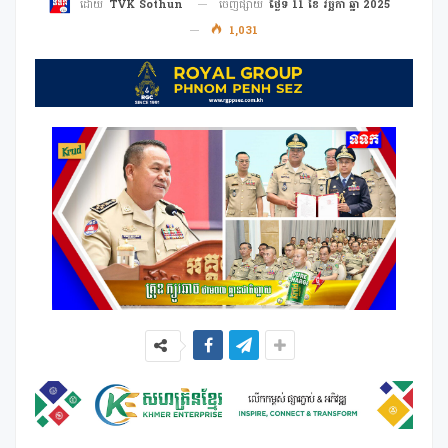
ចេញផ្សាយ
ថ្ងៃទី 11 ខែ វច្ឆិកា ឆ្នាំ 2025
ដោយ
TVK Sothun
1,031