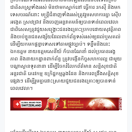
គ្រប់ករណីទាំងអស់ដែលកើតមានឡើងលើជនបរទេសគ្រប់
ជាតិសាស្រ្តទាំងអស់ មិនថាមកស្នាក់នៅ ធ្វើការ រកស៊ី និងមក
ទេសចរណ៍នោះ មន្រ្តីជំនាញទាំងអស់ត្រូវរួមសហការគ្នា ស៊ើប
អង្កេត ស្រាវជ្រាវ និងចេញអន្តរាគមន៍ឲ្យបានទាន់ពេលវេលា
ជាពិសេសត្រូវជួយសង្រ្គោះជនរងគ្រោះប្រកបដោយសុវត្ថិភាព
និងចាប់ខ្លួនជនសង្ស័យដែលពាក់ព័ន្ធទស់អស់ឲ្យដល់ឬសគល់
ដើម្បីយកមកផ្ដន្ទាទោសទៅតាមផ្លូវច្បាប់។ ទន្ទឹមនិងនេះ
ឯកឧត្ដម នាយឧត្ដមសេនីយ៍ ក៏បានណែនាំ ដល់ប្រធានអង្គ
ភាព និងនាយកដ្ឋានពាក់ព័ន្ធ ត្រូវបង្កើនកិច្ចសហការល្អ ជាមួយ
បណ្តាស្ថានទូតនានា ដើម្បីចែករំលែកព័ត៌មាន សន្តិសុខជាតិ
អន្តរជាតិ ភេរវកម្ម ឧក្រិដ្ឋកម្មឆ្លងដែន និងការពង្រឹងសន្តិសុខ
ផ្សេងៗ ដើម្បីរួមគ្នាដោះស្រាយជួយជនរងគ្រោះឲ្យបានទាន់
ពេលវេលា។