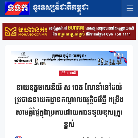
ព័ត៌មានជាតិ
នាយឧត្ដមសេនីយ៍ ស ថេត ណែនាំទៅដល់
ប្រធាននាយកដ្ឋានកណ្ដាលយុត្តិធម៌ថ្មី ពង្រឹង
សាមគ្គីផ្ទៃក្នុងប្រកបដោយការទទួលខុសត្រូវ
ខ្ពស់