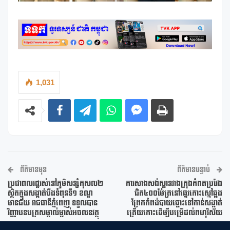
1,031
ព័ត៌មានមុន
ព័ត៌មានបន្ទាប់
ប្រជាពលរដ្ឋរស់នៅភូមិសន្សំកុសល២
ការសាងសង់ស្ពានវាងក្រុងកំពតប្រវែង
ស្ថិតក្នុងសង្កាត់បឹងទំពុនទី១ ខណ្ឌ
ជិត៤០០ម៉ែត្រនៅឆ្នេរកោះស្មៅឆ្លង
មានជ័យ រាជធានីភ្នំពេញ ទទួលបាន
ព្រែកកំពង់បាយឆ្ពោះទៅកាន់សង្កាត់
វិញ្ញាបនបត្រសម្គាល់ម្ចាស់អចលនវត្ថុ
ត្រើយកោះដើម្បីបម្រើដល់ពហុវិស័យ