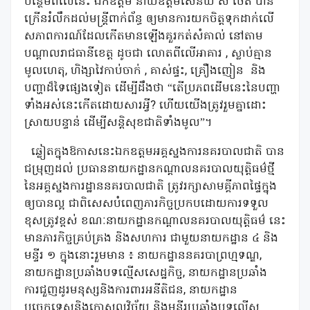
បន្ថែមពីលើនេះ ឯកឧត្ដម នាយឧត្ដមសេនីយ៍ ស ថេត បាន
ក្រើនរំលឹកដល់មន្រ្តីពាក់ព័ន្ធ ឲ្យមានការយកចិត្តទុកដាក់លើ
សភាពការណ៍ដែលកើតមានឡើងគួរកត់សំគាល់ នៅតាម
បណ្ដាលរាជធានីខេត្ត ដូចជា លោតពីលើអាគារ , ស្លាប់គ្មាន
មូលហេតុ, ហិង្សាវៃកាប់ចាក់ , គាស់ផ្ទះ, គ្រឿងញៀន
និង
បញ្ហាដ៏ទៃផ្សេងទៀត ដើម្បីដឹងថា “តើប្រភពដើមនេះនៃបញ្ហា
ទាំងអស់នេះកើតដោយសារអ្វី? ហើយយើងត្រូវរួមគ្នាដោះ
ស្រាយបន្ទាន់ ដើម្បីសន្តិសុខជាតិទាំងមូល”។
ឆ្លៀតក្នុងឱកាសនេះឯកឧត្ដមអគ្គស្នងការនគរបាលជាតិ បាន
ជម្រុញដល់ ប្រធាននាយកដ្ឋានកណ្ដាលនគរបាលយុត្តិធម៌ថ្មី
នៃអគ្គស្នងការដ្ឋាននគរបាលជាតិ ត្រូវរក្សាសាមគ្គីភាពផ្ទៃក្នុង
ឲ្យបានល្អ ជាពិសេសបំពេញភារកិច្ចប្រកបដោយការទទួល
ខុសត្រូវខ្ពស់ ខណៈនាយកដ្ឋានកណ្ដាលនគរបាលយុត្តិធម៌ នេះ
មានភារកិច្ចគ្រប់គ្រង និងសហការ ជាមួយនាយកដ្ឋាន ៤ និង
មន្ទីរ ១ ក្នុងនោះរួមមាន ៖ នាយកដ្ឋាននគរបាព្រហ្មទណ្ឌ,
នាយកដ្ឋានប្រឆាំងបទល្មើសសេដ្ឋកិច្ច, នាយកដ្ឋានប្រឆាំង
ការជួញដូរមនុស្សនិងការពារអនីតិជន, នាយកដ្ឋាន
បច្ចេកទេសនិងកោសលវិច្ច័យ និងមន្ទីរប្រឆាំងបទល្មើស