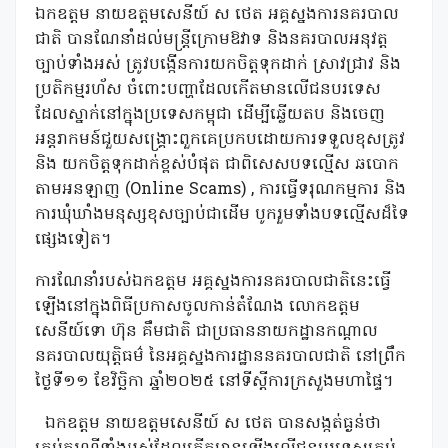
ឯកឧត្ដម នាយឧត្ដមសេនីយ៍ ស ថេត អគ្គស្នងការនគរបាល
ជាតិ បានណែនាំដល់មន្រ្តីក្រោមឱវាទ និងនគរបាលអនុវត្ត
ច្បាប់ទាំងអស់ ត្រូវបង្កើនការយកចិត្តទុកដាក់ ស្រាវជ្រាវ និង
ប្រតិកម្មរហ័ស ចំពោះបញ្ហាដែលកើតមានលើជនបរទេស
ដែលស្នាក់នៅក្នុងប្រទេសកម្ពុជា ដើម្បីឆ្លើយតប និងចេញ
អន្តរាកមន៍ជួយសង្គ្រោះពួកគេប្រកបដោយការទទួលខុសត្រូវ
និង យកចិត្តទុកដាក់ខ្ពស់បំផុត ជាពិសេសបទល្មើស ឆបោក
តាមអនឡាញ (Online Scams) , ការធ្វើទរុណកម្មការ និង
ការឃុំឃាំងមនុស្សខុសច្បាប់ជាដើម បូករួមទាំងបទល្មើសដ៏ទៃ
ផ្សេងទៀត។
ការណែនាំរបស់ឯកឧត្ដម អគ្គស្នងការនគរបាលជាតិនេះធ្វើ
ឡើងនៅក្នុងពិធីប្រកាសចូលកាន់តំណែង លោកឧត្តម
សេនីយ៍ទោ ហ៊ុន គឹមជាតិ ជាប្រធាននាយកដ្ឋានកណ្ដាល
នគរបាលយុត្តិធម៌ នៃអគ្គស្នងការដ្ឋាននគរបាលជាតិ នៅព្រឹក
ថ្ងៃទី១១ ខែវិច្ឆិកា ឆ្នាំ២០២៥ នៅទីស្ដីការក្រសួងមហាផ្ទៃ។
ឯកឧត្ដម នាយឧត្ដមសេនីយ៍ ស ថេត បានសង្កត់ធ្ងន់ថា