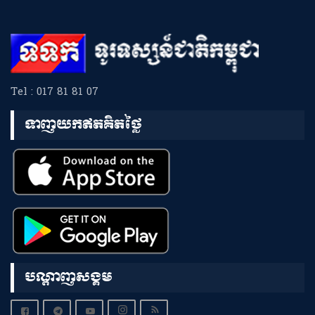
Tel : 017 81 81 07
ទាញយកឥតគិតថ្លៃ
បណ្តាញសង្គម