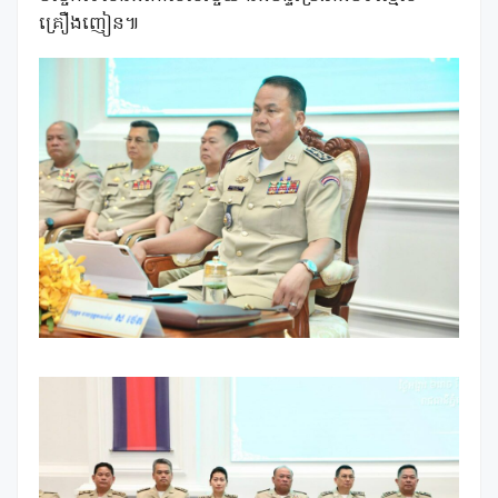
គ្រឿងញៀន៕