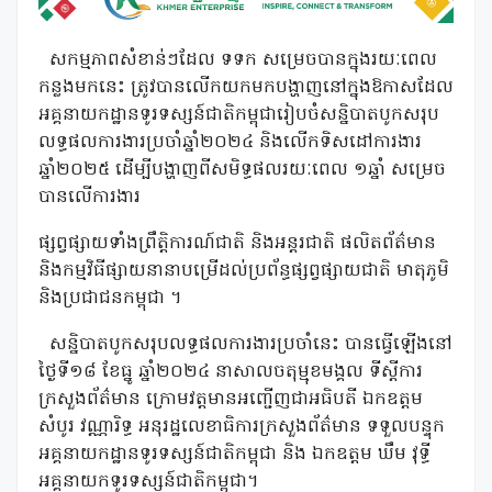
សកម្មភាពសំខាន់ៗដែល ទទក សម្រេចបានក្នុងរយៈពេល
កន្លងមកនេះ ត្រូវបានលើកយកមកបង្ហាញនៅក្នុងឱកាសដែល
អគ្គនាយកដ្ឋានទូរទស្សន៍ជាតិកម្ពុជារៀបចំសន្និបាតបូកសរុប
លទ្ធផលការងារប្រចាំឆ្នាំ២០២៤ និងលើកទិសដៅការងារ
ឆ្នាំ២០២៥ ដើម្បីបង្ហាញពីសមិទ្ធផលរយៈពេល ១ឆ្នាំ សម្រេច
បានលើការងារ
ផ្សព្វផ្សាយទាំងព្រឹត្តិការណ៍ជាតិ និងអន្តរជាតិ ផលិតព័ត៌មាន
និងកម្មវិធីផ្សាយនានាបម្រើដល់ប្រព័ន្ធផ្សព្វផ្សាយជាតិ មាតុភូមិ
និងប្រជាជនកម្ពុជា ។
សន្និបាតបូកសរុបលទ្ធផលការងារប្រចាំនេះ បានធ្វើឡើងនៅ
ថ្ងៃទី១៨ ខែធ្នូ ឆ្នាំ២០២៤ នាសាលចតុម្មុខមង្គល ទីស្ដីការ
ក្រសួងព័ត៌មាន ក្រោមវត្តមានអញ្ជើញជាអធិបតី ឯកឧត្តម
សំបូរ វណ្ណារិទ្ធ អនុរដ្ឋលេខាធិការក្រសួងព័ត៌មាន ទទួលបន្ទុក
អគ្គនាយកដ្ឋានទូរទស្សន៍ជាតិកម្ពុជា និង ឯកឧត្តម ឃឹម វុទ្ធី
អគ្គនាយកទូរទស្សន៍ជាតិកម្ពុជា។