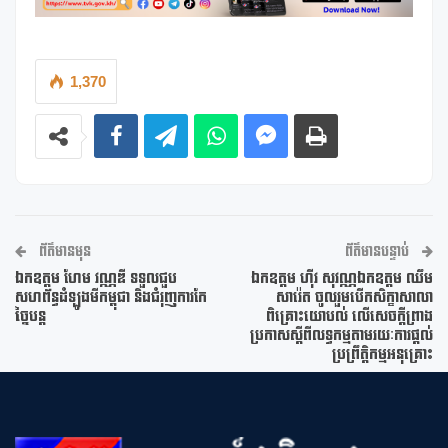
1,370
ព័ត៌មានមុន
ព័ត៌មានបន្ទាប់
ឯកឧត្តម ហែម វណ្ណឌី ទទួលជួប
ឯកឧត្តម ហ៊ីវ សុវណ្ណឯកឧត្តម ឈឹម
សហព័ន្ធដំឡូងមីកម្ពុជា និងជំរុញការកែ
សារ៉េត ចូលរួមបើកសិក្ខាសាលា
ច្នៃបន្ត
ពិគ្រោះយោបល់ លើសេចក្តីព្រាង
ប្រកាសស្តីពីលទ្ធកម្មតាមរយៈការផ្តល់
ប្រព្រឹត្តិកម្មអនុគ្រោះ