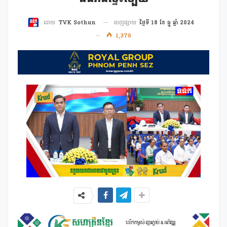
ចេញផ្សាយ
ថ្ងៃទី 18 ខែ ធ្នូ ឆ្នាំ 2024
ដោយ
TVK Sothun
1,370