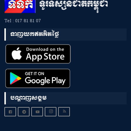
Tel : 017 81 81 07
ទាញយកឥតគិតថ្លៃ
បណ្តាញសង្គម