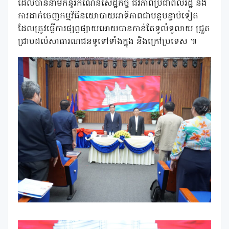
ដែលបាននាំមកនូវកំណើនសេដ្ឋកិច្ច ជីវភាពប្រជាពលរដ្ឋ និង
ការដាក់ចេញកម្មវិធីនយោបាយអាទិភាពជាបន្តបន្ទាប់ទៀត
ដែលត្រូវធ្វើការផ្សព្វផ្សាយអោយបានកាន់តែទូលំទូលាយ ជ្រួត
ជ្រាបដល់សាធារណជនទូទៅទាំងក្នុង និងក្រៅប្រទេស ៕