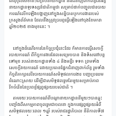
ធាតុចូលសំខាន់ៗពីគ្រប់នាយកដ្ឋាន និងជំនាញពាក់ពន្ធ័នៃអគ្គ
នាយកដ្ឋានទូរទស្សន៍ជាតិកម្ពុជា សម្រាប់ដាក់បញ្ជូលជារបាយ
ការណ៍លើកឡើងបង្ហាញនៅក្នុងសន្និបាតបូកការងាររបស់
ក្រសួងព័ត៌មាន ដែលនឹងត្រូវប្រារព្ធធ្វើឡើងនៅចុងខែមករា
ឆ្នាំ២០២៥ ខាងមុខនេះ ។
នៅក្នុងដំណើរការនៃកិច្ចប្រជុំនេះដែរ ក៏មានការធ្វើសេចក្តី
របាយការណ៍ ពីកិច្ចការងារដែលសម្រេចបាន និងទិសដៅបន្ត
ទៅមុខ របស់នាយកដ្ឋានទាំង ៤ និងមន្ទីរ ទទក ព្រមទាំង
សេចក្តីរាយការណ៍ ដោយប្រធានផ្នែកជំនាញពាក់ព័ន្ធ រួមទាំង
កិច្ចពិភាក្សាលើរបាយការណ៍សមិទ្ធផលការងារ បញ្ហាប្រឈម
ដំណោះស្រាយ ដើម្បីជាសមិទ្ធផលរួមតែមួយសម្រាប់ភាព
រីកចំរើននៃប្រពន្ធ័ផ្សព្វផ្សាយរបស់ជាតិ ។
តាមរយៈរបាយការណ៍ពីបណ្តានាយកដ្ឋាននីមួយៗបានឆ្លុះ
បញ្ចាំងពីសកម្មភាពចូលរួមជាចលនា ក្នុងការផ្សព្វផ្សាយអំពី
សមិទ្ធផលរយៈពេល ១ឆ្នាំ របស់រាជរដ្ឋាភិបាល នីតិកាលទី៧