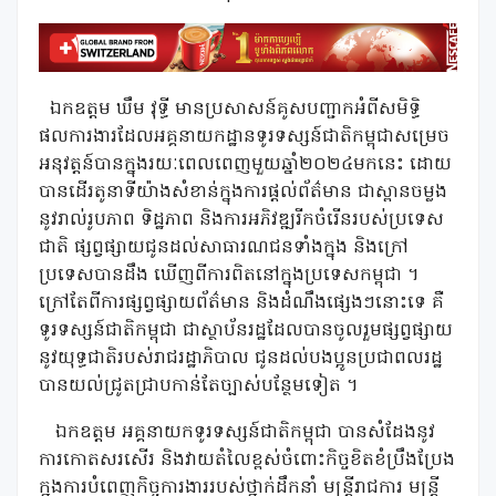
ឯកឧត្តម ឃឹម វុទ្ធី មានប្រសាសន៍គូសបញ្ជាកអំពីសមិទ្ធិ
ផលការងារដែលអគ្គនាយកដ្ឋានទូរទស្សន៍ជាតិកម្ពុជាសម្រេច
អនុវត្តន៍បានក្នុងរយៈពេលពេញមួយឆ្នាំ២០២៤មកនេះ ដោយ
បានដើរតូនាទីយ៉ាងសំខាន់ក្នុងការផ្តល់ព័ត៌មាន ជាស្ពានចម្លង
នូវរាល់រូបភាព ទិដ្ឋភាព និងការអភិវឌ្ឍរីកចំរើនរបស់ប្រទេស
ជាតិ ផ្សព្វផ្សាយជូនដល់សាធារណជនទាំងក្នុង និងក្រៅ
ប្រទេសបានដឹង ឃើញពីការពិតនៅក្នុងប្រទេសកម្ពុជា ។
ក្រៅតែពីការផ្សព្វផ្សាយព័ត៌មាន និងដំណឹងផ្សេងៗនោះទេ គឺ
ទូរទស្សន៍ជាតិកម្ពុជា ជាស្ថាប័នរដ្ឋដែលបានចូលរួមផ្សព្វផ្សាយ
នូវយុទ្ធជាតិរបស់រាជរដ្ឋាភិបាល ជូនដល់បងប្អូនប្រជាពលរដ្ឋ
បានយល់ជ្រូតជ្រាបកាន់តែច្បាស់បន្ថែមទៀត ។
ឯកឧត្តម អគ្គនាយកទូរទស្សន៍ជាតិកម្ពុជា បានសំដែងនូវ
ការកោតសរសើរ និងវាយតំលៃខ្ពស់ចំពោះកិច្ចខិតខំប្រឹងប្រែង
ក្នុងការបំពេញកិច្ចការងាររបស់ថ្នាក់ដឹកនាំ មន្ត្រីរាជការ មន្ត្រី