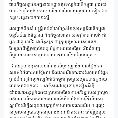
ជាប់កិច្ចសន្យានៃអគ្គនាយកដ្ឋានទូរទស្សន៍ជាតិកម្ពុជា ក្នុងរយៈ
ពេល ១ឆ្នាំកន្លងមកនេះ ហើយជាជំហានបន្តទៅមុខទៀត ឯក
ឧត្តម អគ្គនាយកបានស្នើ
ដល់ថ្នាក់ដឹកនាំ មន្រ្តីគ្រប់លំដាប់ថ្នាក់នៃទូរទស្សន៍ជាតិកម្ពុជា
បន្តរឹតចំណងមិត្តភាព និងកិច្ចសហការ សាមគ្គីភាព ជាបង ជា
ប្អូន ជាពូ ជាមីង ជាមិត្តភក្រ ជាក្រុមគ្រួសាររបស់ ទទក
តែមួយដើម្បីរួមគ្នាបំពេញកិច្ចការងារតាមផ្នែក និងជំនាញ
នីមួយៗ អោយសម្រេចបានលទ្ធផលថ្មីៗបន្ថែមទៀត ។
ឯកឧត្តម អនុរដ្ឋលេខាធិការ សំបូរ វណ្ណារិទ្ធ បានថ្លែងការ
សរសើរចំពោះសមិទ្ធិផល និងជោគជ័យការងារដែលគ្រប់ផ្នែក
គ្រប់ជំនាញនៃទូរទស្សន៍ជាតិកម្ពុជា រួមគ្នាសម្រេចបានក្នុងរយៈ
ពេលកន្លងមកនេះ ។ ជាទិសដៅបន្តទៅមុខទៀតគឺធ្វើ
យ៉ាងណាអនុវត្តន៍អោយស្របតាមផែនការអភិវឌ្ឍរបស់ក្រសួង
ព័ត៌មាន លើការកសាងរដ្ឋបាលទំនើប និងការធ្វើទំនើបកម្ម
ស្ថាប័នដើម្បីសម្រេចអនុវត្តន៍ការងារបានជោគជ័យ ។ ដូច្នេះ
សម្រាប់សន្និបាតបូកសរុបការងារនាឱកាសនេះ ដើម្បីប្រមូល