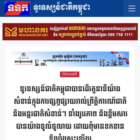
ព័ត៌មានជាតិ
ទូរទស្សន៍ជាតិកម្ពុជាបានដើរតួនាទីយ៉ាង
សំខាន់ក្នុងការផ្សព្វផ្សាយរាល់ព្រឹត្តិការណ៍ជាតិ
និងអន្តរជាតិសំខាន់ៗ ទាំងរូបភាព និងខ្លឹមសារ
បានយ៉ាងទូលំទូលាយ ដោយពុំមានខកខាន
និងរាំងស្ទះឡើយ