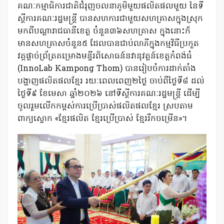
គណៈកម្មាធិការជាតិជំរុញចលនាភូមិមួយផលិតផលមួយ នៃទី
ស្តីការគណៈរដ្ឋមន្ត្រី បានសហការជាមួយសហគ្រាសក្នុងស្រុក
មកពីបណ្តារាជធានីខេត្ត ចំនួន៣៦សហគ្រាស ក្នុងនោះក៏
មានសហគ្រាសចំនួន៥ ដែលបានជាប់លាភីក្នុងកម្មវិធីប្រកួត
វគ្គផ្ដាច់ព្រ័ត្រគម្រោងមន្ទីរពិសោធន៍នវានុវត្តន៍ខេត្តកំពង់ធំ
(InnoLab Kampong Thom) បានរៀបចំការដាក់តាំង
បង្ហាញផលិតផលខ្មែរ រយៈពេលពេញ២ថ្ងៃ ចាប់ពីថ្ងៃទី៨ ដល់
ថ្ងៃទី៩ ខែមេសា ឆ្នាំ២០២៦ នៅទីស្តីការគណៈរដ្ឋមន្ត្រី ដើម្បី
ចូលរួមលើកកម្ពស់ការប្រើប្រាស់ផលិតផលខ្មែរ ស្របតាម
ពាក្យស្លោក «ខ្មែរផលិត ខ្មែរប្រើប្រាស់ ខ្មែររីកចម្រើន»។