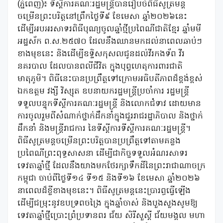
(ភ្នំពេញ)៖ ទីស្តីការគណៈរដ្ឋមន្ត្រីបានរៀបចំពិធីសូត្រមន្ត
ចម្រើនព្រះបរិត្តនៅព្រឹកថ្ងៃទី៩ ខែមេសា ឆ្នាំ២០២៦នេះ
ដើម្បីអបអរសាទរពិធីបុណ្យចូលឆ្នាំថ្មីប្រពៃណីជាតិខ្មែរ ឆ្នាំមមី
អដ្ឋស័ក ព.ស.២៥៧០ ដែលនឹងឈានមកដល់នាពេលឆាប់ៗ
ខាងមុខនេះ និងដើម្បីឧទ្ទិសកុសលជូនដល់វីរកងទ័ព វីរ
នគរបាល ដែលបានពលីជីវិត ក្នុងបុព្វហេតុការពារជាតិ
មាតុភូមិ។ ពិធីនេះបានប្រព្រឹត្តទៅក្រោមអធិបតីភាពដ៏ខ្ពង់ខ្ពស់
ឯកឧត្តម វង្សី វិស្សុត ឧបនាយករដ្ឋមន្ត្រីប្រចាំការ រដ្ឋមន្ត្រី
ទទួលបន្ទុកទីស្តីការគណៈរដ្ឋមន្ត្រី និងលោកជំទាវ ដោយមាន
ការចូលរួមពីសំណាក់ថ្នាក់ដឹកនាំក្នុងជួររាជរដ្ឋាភិបាល និងថ្នាក់
ដឹកនាំ និងមន្រ្តីរាជការ នៃទីស្តីការទីស្តីការគណៈរដ្ឋមន្រ្តី។
ពិធីសូត្រមន្តចម្រើនព្រះបរិត្តបានប្រព្រឹត្តទៅតាមគន្លង
ប្រពៃណីព្រះពុទ្ធសាសនា ដើម្បីជាកិច្ចទទួលអំណរសាទរ
ទេវតាឆ្នាំថ្មី ដែលនឹងយាងមកថែរក្សាទឹកដីនៃព្រះរាជាណាចក្រ
កម្ពុជា ចាប់ពីថ្ងៃទី១៤ ទី១៥ និងទី១៦ ខែមេសា ឆ្នាំ២០២៦
នាពេលដ៏ខ្លីខាងមុខនេះ។ ពិធីសូត្រមន្តនេះប្រារព្ធធ្វើឡើង
ដើម្បីជម្រុះនូវឧបទ្រពចង្រៃ ក្នុងឆ្នាំចាស់ និងបួងសួងសូមឱ្យ
ទេវតាឆ្នាំថ្មីប្រោះព្រំប្រទានពរ ជ័យ សិរីសួស្តី ជ័យមង្គល មហា