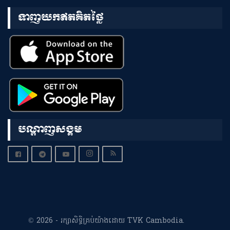
ទាញយកឥតគិតថ្លៃ
បណ្តាញសង្គម
© 2026 - រក្សាសិទ្ធិគ្រប់យ៉ាងដោយ TVK Cambodia.