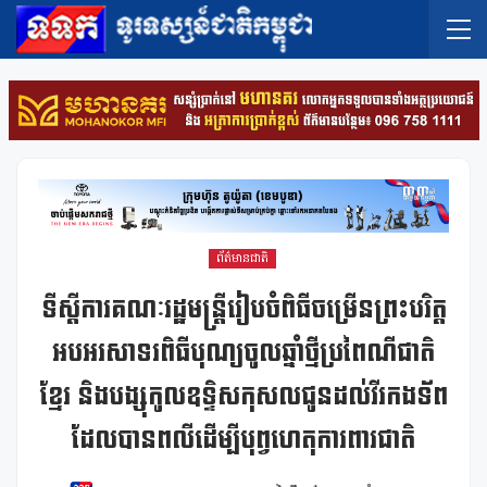
ព័ត៌មានជាតិ
ទីស្តីការគណៈរដ្ឋមន្ត្រីរៀបចំពិធីចម្រើនព្រះបរិត្ត
អបអរសាទរពិធីបុណ្យចូលឆ្នាំថ្មីប្រពៃណីជាតិ
ខ្មែរ និងបង្សុកូលឧទ្ទិសកុសលជូនដល់វីរកងទ័ព
ដែលបានពលីដើម្បីបុព្វហេតុការពារជាតិ