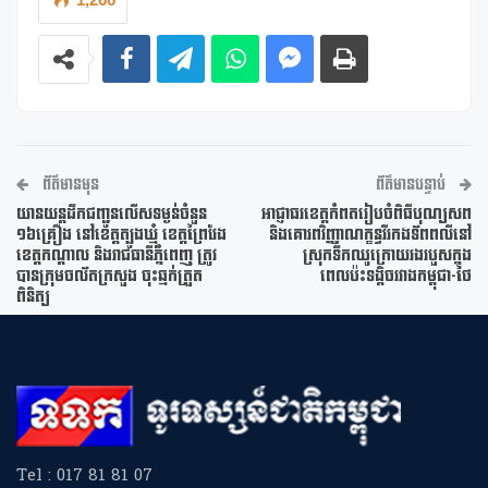
ព័ត៌មានមុន
ព័ត៌មានបន្ទាប់
យានយន្តដឹកជញ្ជូនលើសទម្ងន់ចំនួន
អាជ្ញាធរខេត្តកំពតរៀបចំពិធីបុណ្យសព
១៦គ្រឿង នៅខេត្តត្បូងឃ្មុំ ខេត្តព្រៃវែង
និងគោរពវិញ្ញាណក្ខន្ធវីរកងទ័ពពលីនៅ
ខេត្តកណ្តាល និងរាជធានីភ្នំពេញ ត្រូវ
ស្រុកទឹកឈូក្រោយរងរបួសក្នុង
បានក្រុមចល័តក្រសួង ចុះឆ្មក់ត្រួត
ពេលប៉ះទង្គិចរវាងកម្ពុជា-ថៃ
ពិនិត្យ
Tel : 017 81 81 07