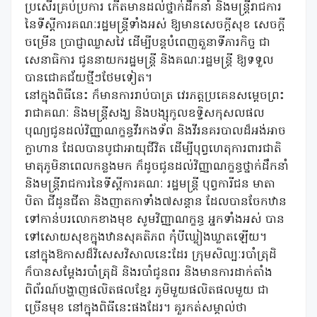
ប្រសើរគ្រប់ប្រការ កើតមានដល់ថ្នាក់ដឹកនាំ និងមន្ត្រីរាជការ
នៃទីស្តីការគណៈរដ្ឋមន្រ្តីទាំងអស់ ឱ្យមានសេចក្តីសុខ សេចក្តី
ចម្រើន ប្រាជ្ញាឈ្លាសវៃ ដើម្បីបន្តបំពេញតួនាទីភារកិច្ច ជា
សេនាធិការ ជូននាយករដ្ឋមន្រ្តី និងគណៈរដ្ឋមន្រ្តី ឱ្យទទួល
បានជោគជ័យថ្មីៗថែមទៀត។
នៅក្នុងពិធីនេះ ក៏មានការរាប់បាត្រ វេរភត្តប្រគេនសម្តេចព្រះ
រាជាគណៈ និងមន្រ្តីសង្ឃ និងបង្សុកូលឧទ្ទិសកុសលផល
បុណ្យជូនដល់វិញ្ញាណក្ខន្ធវីរកងទ័ព និងវីរនគរបាលដ៏អង់អាច
ក្លាហាន ដែលបានបូជាអាយុជីវិត ដើម្បីបុព្វហេតុការពារជាតិ
មាតុភូមិនាពេលកន្លងមក ក៏ដូចជូនដល់វិញ្ញាណក្ខន្ធថ្នាក់ដឹកនាំ
និងមន្ត្រីរាជការនៃទីស្តីការគណៈ រដ្ឋមន្រ្តី បុព្វការីជន មាតា
បិតា ជីដូនជីតា និងញាតកាទាំង៧សន្ដាន ដែលបានចែកឋាន
ទៅកាន់បរលោកខាងមុខ សូមវិញ្ញាណក្ខន្ធ អ្នកទាំងអស់ បាន
ទៅសោយសុខក្នុងឋានសុគតិភព កុំបីឃ្លៀងឃ្លាតឡើយ។
នៅក្នុងឱកាសដ៏វិសេសវិសាលនេះដែរ ក្រុមសិល្បៈរបាំត្រុដិ
ក៏បានសម្តែងរបាំត្រុដិ និងរបាំជូនពរ និងមានការដាក់តាំង
ពិព័រណ៍បង្ហាញផលិតផលខ្មែរ ភូមិមួយផលិតផលមួយ ជា
ច្រើនមុខ នៅក្នុងពិធីនេះផងដែរ។ គួរកត់សម្គាល់ថា