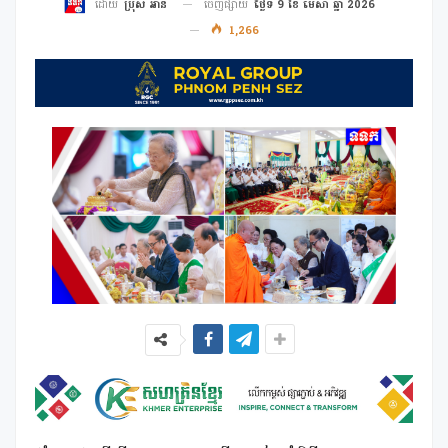
ចេញផ្សាយ
ថ្ងៃទី 9 ខែ មេសា ឆ្នាំ 2026
ដោយ
ប្រុស អាន
1,266