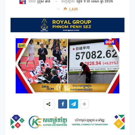
ចេញផ្សាយ
ថ្ងៃទី 3 ខែ មេសា ឆ្នាំ 2026
ដោយ
ប្រុស អាន
1,625