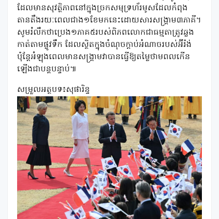
ដែលមានសុវត្ថិភាពនៅក្នុងច្រកសមុទ្រហ័រមូសដែលកំពុង
តានតឹងរយៈពេលជាង១ខែមកនេះដោយសារសង្រ្គាម៣ភាគី។
សូមរំលឹកថាប្រេង១ភាគ៥របស់ពិភពលោកជាធម្មតាត្រូវឆ្លង
កាត់តាមផ្លូវទឹក ដែលស្ថិតក្នុងចំណុចក្តាប់អំណាចរបស់អ៊ីរ៉ង់
ប៉ុន្តែអំឡុងពេលមានសង្គ្រាមវាបានធ្វើឱ្យតម្លៃថាមពលកើន
ឡើងជាបន្តបន្ទាប់៕
សម្រួលអត្ថបទ៖សុផារិន្ទ