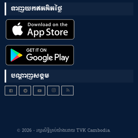
ទាញយកឥតគិតថ្លៃ
បណ្តាញសង្គម
© 2026 - រក្សាសិទ្ធិគ្រប់យ៉ាងដោយ TVK Cambodia.