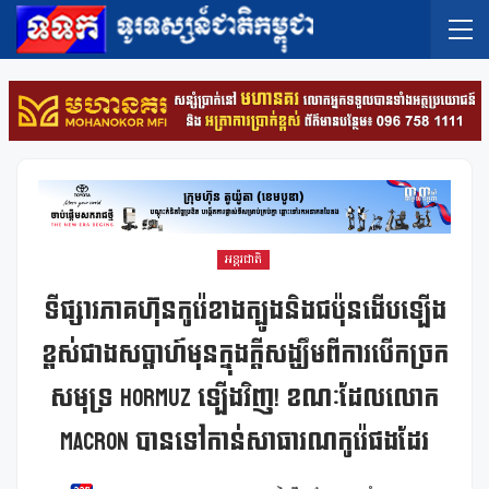
អន្តរជាតិ
ទីផ្សារភាគហ៊ុនកូរ៉េខាងត្បូងនិងជប៉ុនងើបឡើង
ខ្ពស់ជាងសប្តាហ៍មុនក្នុងក្តីសង្ឃឹមពីការបើកច្រក
សមុទ្រ Hormuz ឡើងវិញ! ខណៈដែលលោក
Macron បានទៅកាន់សាធារណកូរ៉េផងដែរ