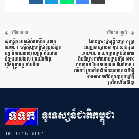
ព័ត៌មានមុន
ព័ត៌មានបន្ទាប់
រដ្ឋមន្រ្តីការពារជាតិអាម៉េរិក លោក
ឯកឧត្តម រដ្ឋមន្ត្រី នេត្រ ភក្ត្រា
Hegseth ស្នើសុំឱ្យមន្ត្រីជាន់ខ្ពស់ផ្នែក
អនុញ្ញាតឱ្យលោក ទូច ស៊ាងអ៊ុយ
បុគ្គលិកយោធាចុះចេញពីតំណែង!
(Steven) នាយកគ្រប់គ្រងផែនការ
អំឡុងពេលដែល អាមេរិកកំពុង
និងទីផ្សារ ជាតំណាងក្រុមហ៊ុន OPPO
ធ្វើសង្គ្រាមប្រឆាំងអ៊ីរ៉ង់
ចូលជួបសម្ដែងការគួរសម និងពិភាក្សា
ការងារ ព្រមទាំងនាំយកនូវកាដូជូនដើម្បី
អបអរសាទរពិធីបុណ្យចូលឆ្នាំថ្មី
ប្រពៃណីជាតិខ្មែរ
Tel : 017 81 81 07