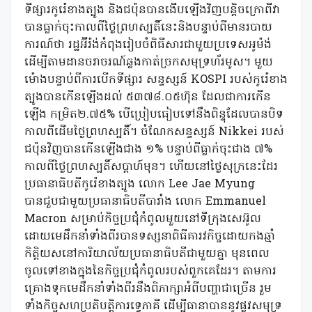
ទីផ្សារកូរ៉េខាងត្បូង និងជប៉ុនបានងើបឡើងវិញបន្តិចក្រោពីវា
បានធ្លាក់ចុះកាលពីថ្ងៃព្រហស្បតិ៍នេះនិងបន្ទាប់ពីមានរបាយ
ការណ៍ថា រដ្ឋអ៊ីរ៉ង់កំពុងរៀបចំពិធីសារជាមួយប្រទេសអូម៉ង់
ដើម្បីតាមដានចរាចរណ៍ឆ្លងកាត់ច្រកសមុទ្រហ័រមូស។ មួយ
ម៉ោងបន្ទាប់ពីការបើកទីផ្សារ សន្ទស្សន៍ KOSPI របស់កូរ៉េខាង
ត្បូងបានកើនឡើងដល់ ៥៣៧៨.០៥ហ៊ុន ដែលជាការកើន
ឡើង កម្រិត២.៧៥% បើប្រៀបធៀបទៅនឹងពិន្ទុដែលបានបិទ
កាលពីដើមថ្ងៃព្រហស្បតិ៍។ ចំណែកសន្ទស្សន៍ Nikkei របស់
ជប៉ុនវិញបានកើនឡើងជាង ១% បន្ទាប់ពីធ្លាក់ចុះជាង ៧%
កាលពីថ្ងៃព្រហស្បតិ៍សប្តាហ៍មុន។ ហើយនៅថ្ងៃសុក្រនេះដែរ
ប្រធានាធិបតីកូរ៉េខាងត្បូង លោក Lee Jae Myung
បានជួបជាមួយប្រធានាធិបតីបារាំង លោក Emmanuel
Macron សម្រាប់កិច្ចប្រជុំកំពូលមួយនៅទីក្រុងសេអ៊ូល
ដោយមេដឹកនាំទាំងពីរបានទស្សនាពិធីគារវកិច្ចដោយកងឆ្មាំ
កិត្តិយសនៅការិយាល័យប្រធានាធិបតីជាមួយគ្នា មុនពេល
ចូលទៅខាងក្នុងនៃកិច្ចប្រជុំកំពូលរបស់ពួកគេដែរ។ តាមការ
គ្រោងទុកមេដឹកនាំទាំងពីរនឹងពិភាក្សាអំពីបញ្ហាជាច្រើន រួម
ទាំងកិច្ចសហប្រតិបត្តិការទ្វេភាគី ដើម្បីធានាបាននូវផ្លូវសមុទ្រ